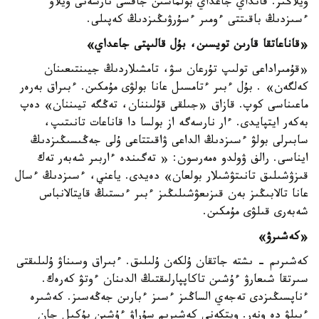
ويلاڭىز. قانداي جاعداي بولماسىن جاقسى نارسەنى ويلاۋ
ءسىزدىڭ باقىتتى ءومىر ءسۇرۋىڭىزدىڭ كەپىلى.
«قاناعاتقا قارىن تويسىن، بۇل قالىپتى جاعداي»
«قۇمىراداعى تولىپ تۇرعان سۋ، تامشىلاردىڭ جيىنتىعىنان
كەلگەن» . بۇل ءبىر ءتامسىل عانا بولۋى مۇمكىن. ءبىراق بەرەر
ماعىناسى كوپ. قازاق «جىلقى قۇلىننان، تەڭگە تيىننان» دەپ
بەكەر ايتپايدى. ءار نارسەگە از بولسا دا قاناعات تانىتىپ،
سابىرلى بولۋ ءسىزدىڭ الداعى ۋاقىتتاعى ۇلى جەڭىسىڭىزدىڭ
ايناسى. رالف ۋولدو ەمەرسون: « تەگىندە ءاربىر شەبەر تەك
قىزۋشىلىق تانىتۋشىلار بولعان» دەيدى. ياعني، ءسىزدىڭ ءسال
عانا تالابىڭىز بەن قىزىعۋشىلىڭىز ءبىر ءىستىڭ قايتالانباس
شەبەرى قىلۋى مۇمكىن.
«كەشىرۋ»
كەشىرىم - ىشتە جاتقان ۇلكەن ۇلىلىق. ءبىراق وسىناۋ ۇلىلىقتى
سىرتقا شىعارۋ ءۇشىن تاكاپپارلىقتىڭ الدىنان ءوتۋ كەرەك.
ءناپسىڭىزدى تەجەي الساڭىز ءسىز ءبارىن جەڭەسىز. كەشىرە
ءبىلۋ دە ونەر. ويتكەنى كەشىرىم سۇراۋ ءۇشىن بۇكىل جان