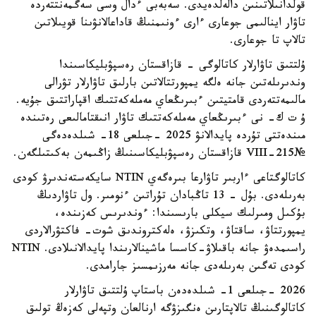
قولدانىلاتىنىن دالەلدەيدى. سەبەبى ءدال وسى سەگمەنتتەردە
تاۋار اينالىمى جوعارى ءارى ءونىمنىڭ قاداعالانۋىنا قويىلاتىن
تالاپ تا جوعارى.
ۇلتتىق تاۋارلار كاتالوگى - قازاقستان رەسپۋبليكاسىندا
وندىرىلەتىن جانە ەلگە يمپورتتالاتىن بارلىق تاۋارلار تۋرالى
مالىمەتتەردى قامتيتىن ءبىرىڭعاي مەملەكەتتىك اقپاراتتىق جۇيە.
ۇ ت ك- نى ءبىرىڭعاي مەملەكەتتىك تاۋار انىقتامالىعى رەتىندە
مىندەتتى تۇردە پايدالانۋ 2025 -جىلعى 18- شىلدەدەگى
№215-VIII قازاقستان رەسپۋبليكاسىنىڭ زاڭىمەن بەكىتىلگەن.
كاتالوگتاعى ءاربىر تاۋارعا بىرەگەي NTIN سايكەستەندىرۋ كودى
بەرىلەدى. بۇل - 13 تاڭبادان تۇراتىن ءنومىر. ول تاۋاردىڭ
بۇكىل ومىرلىك سيكلى بارىسىندا: ءوندىرىس كەزىندە،
يمپورتتاۋ، ساقتاۋ، وتكىزۋ، ەلەكتروندىق شوت- فاكتۋرالاردى
راسىمدەۋ جانە باقىلاۋ-كاسسا ماشينالارىندا پايدالانىلادى. NTIN
كودى تەگىن بەرىلەدى جانە مەرزىمسىز جارامدى.
2026 -جىلعى 1- شىلدەدەن باستاپ ۇلتتىق تاۋارلار
كاتالوگىنىڭ تالاپتارىن ەنگىزۋگە ارنالعان وتپەلى كەزەڭ تولىق