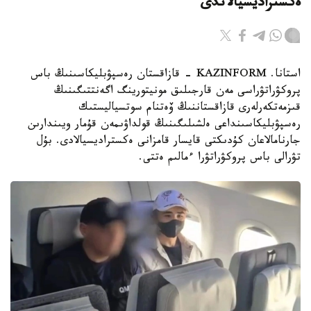
ەكستراديسيالاندى
استانا. KAZINFORM - قازاقستان رەسپۋبليكاسىنىڭ باس
پروكۋراتۋراسى مەن قارجىلىق مونيتورينگ اگەنتتىگىنىڭ
قىزمەتكەرلەرى قازاقستاننىڭ ۆەتنام سوتسياليستىك
رەسپۋبليكاسىنداعى ەلشىلىگىنىڭ قولداۋىمەن قۇمار ويىندارىن
جارنامالاعان كۇدىكتى قايسار قامزانى ەكستراديسيالادى. بۇل
تۋرالى باس پروكۋراتۋرا ءمالىم ەتتى.