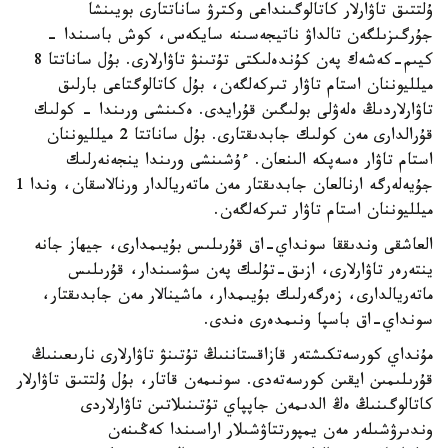
ۇلتتىق تاۋارلار كاتالوگىنداعى وكترۋ ساناتتارى بويىنشا
جۇرگىزىلگەن تالداۋ ناتيجەسىنە سايكەس، كوش باسىندا -
كيىم-كەشەك پەن كۇندەلىكتى تۇتىنۋ تاۋارلارى. بۇل ساناتتا 8
ميلليوننان استام تاۋار تىركەلگەن، بۇل كاتالوگتاعى بارلىق
تاۋارلاردىڭ ەلەۋلى بولىگىن قۇرايدى. ەكىنشى ورىندا - كولىك
قۇرالدارى مەن كولىك جابدىقتارى. بۇل ساناتتا 2 ميلليوننان
استام تاۋار ەسەپكە الىنعان. ءۇشىنشى ورىندا ينجەنەرلىك
جۇيەلەرگە ارنالعان جابدىقتار مەن ماتەريالدار ورنالاسقان، وندا 1
ميلليوننان استام تاۋار تىركەلگەن.
العاشقى وندىققا سونداي-اق قۇرىلىس بۇيىمدارى، جيھاز جانە
ينتەرەر تاۋارلارى، ازىق-تۇلىك پەن سۋسىندار، قۇرىلىس
ماتەريالدارى، زەرگەرلىك بۇيىمدار، ماشينالار مەن جابدىقتار،
سونداي-اق باسپا ونىمدەرى ەندى.
مۇنداي كورسەتكىشتەر قازاقستاننىڭ تۇتىنۋ تاۋارلارى نارىعىنىڭ
قۇرىلىمىن ايقىن كورسەتەدى. سونىمەن قاتار، بۇل ۇلتتىق تاۋارلار
كاتالوگىنىڭ ەڭ الدىمەن جاپپاي تۇتىنىلاتىن تاۋارلاردى
وندىرۋشىلەر مەن يمپورتتاۋشىلار اراسىندا كەڭىنەن