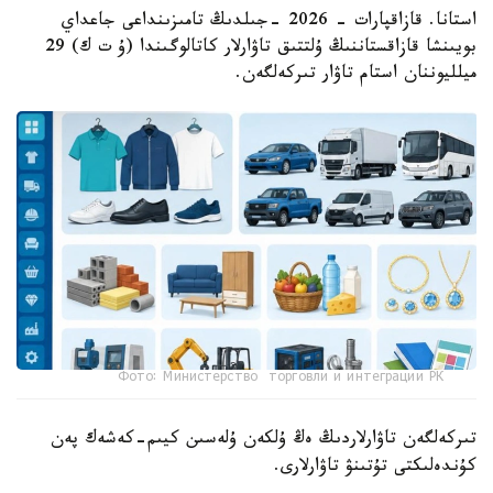
استانا. قازاقپارات - 2026 -جىلدىڭ تامىزىنداعى جاعداي
بويىنشا قازاقستاننىڭ ۇلتتىق تاۋارلار كاتالوگىندا (ۇ ت ك) 29
ميلليوننان استام تاۋار تىركەلگەن.
Фото: Министерство торговли и интеграции РК
تىركەلگەن تاۋارلاردىڭ ەڭ ۇلكەن ۇلەسىن كيىم-كەشەك پەن
كۇندەلىكتى تۇتىنۋ تاۋارلارى.