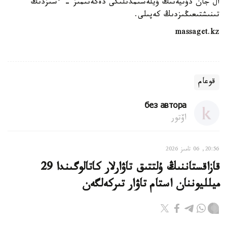
ال جان دۇنيەنىڭ ۇيلەسىمدىلىگى دەگەنىمىز - ءسىزدىڭ
تىنىشتىعىڭىزدىڭ كەپىلى.
massaget.kz
قوعام
без автора
اۆتور
20:56, 06 تامىز 2026
قازاقستاننىڭ ۇلتتىق تاۋارلار كاتالوگىندا 29
ميلليوننان استام تاۋار تىركەلگەن