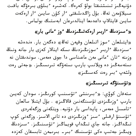
دۇنيەڭىز تىنىشتىقتا بولۋ كەرەك. كەشىرە ءبىلۋى بىرەۋگە باقىت
سىيلاۋمەن تەڭ. بۇل زاڭدىلىقتى ءار كۇن سايىن ءار ارەكەت
سايىن قايتالاپ داعدىعا اينالدىرعان ابەستىك بولماس.
«ءسىزدىڭ ءاربىر ارەكەتىڭىزدىڭ ءوز ءمانى بار»
«ايتىلعان ءسوز اتىلعان وقپەن تەڭ» دەگەن بار. ەندەشە
ءسىزدىڭ ءاربىر ءسوزىڭىزدىڭ ىسكە اينالار كەزى بار جانە ونىڭ
وزىنە ءتان ءمانى مەن ماعىناسى دا جوق ەمەس. سوندىقتان نە
ىستەسەڭىز دە ويلانىپ بارىپ ىستەۋگە تىرىسىڭىز. «جەتى رەت
ولشەپ ءبىر رەت كەسىڭىز»
«تۇسىنۋگە تىرىسىڭىز»
ستەفان كوۆي: «ءبىرىنشى ءتۇسىنىپ كورىڭىز، سودان كەيىن
بارىپ ءوزىڭىزدى تۇسىنگەنىن قالاڭىز» . بۇل ايتىلا سالعان
ءتامسىل ەمەس، پايداسى بار دۇنيە. ويتكەنى وزگەلەردى
ءتۇسىنۋ ارقىلى ءسىز ءوزىڭىزدى دە تاني الاسىز. وزگەنى كوپ
تىڭداڭىز. جانە جاي تىڭداپ قويماڭىز ءتۇسىنىڭىز. ءسىزدىڭ
ويىڭىز جەتىپ ەكى تۇسىنىك ءبىر- بىرىمەن تابىسقان كەزدە