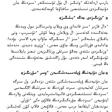
بارىپ ارەكەتكە ءوتىڭىز. ال بۇل تۇسىنىكتەر ءسىزدىڭ جان
دۇنيەڭىزدى تىنىشتىعىن ساقتاۋعا كومەكتەسەدى.
« ءوزىڭىزدى جەڭە ءبىلىڭىز»
ءدال قازىر ءسىز قانداي وي ويلاپ وتىرساڭىز سول ويدىڭ
جەتەگىندە كەتەسىز. ال ويلاعان ويعا كۇش ءتۇسىرىپ، ونى
باقىلاي بىلسەڭىز ءسىز ءار ىسىڭىزگە جاۋاپ بەرە الاسىز. بۋددا:
«ادامدى قۇرتاتىن ونىڭ جاۋى ەمەس، ءوزى» دەيدى. ەندەشە
ءوزىڭىزدى ىشتەي جەڭۋ سىرتقى ورتاڭىزبەن تىعىز بايلانىسقا
تۇسۋىڭىزگە اسەر ەتەدى. بۇل زاڭدىلىق جەتەۋدىڭ ىشىندەگى
ەڭ قيىنى.
«جان دۇنيەنىڭ ۇيلەسىمدىلىگىمەن ءومىر ءسۇرىڭىز»
جان دۇنيەنىڭ ۇيلەسىمدىلىگىن ىشتەن ىزدەڭىز. ول سىزگە
سىرتتان كەلمەيدى. سىرت كوزدىڭ نە سىرتتىڭ اڭگىمەسى
ءسىزدىڭ تىنىشتىعىڭىزدى قالىپتاستىرمايدى. ويتكەنى ولاردىڭ
ايتۋىمەن ءسىزدىڭ جۇرەگىڭىزدىڭ قالاۋى ەكى ءتۇرلى.
سوندىقتان ايتقانعا ەرىپ ەمەس، قالاۋمەن قالاپ كۇن كەشىڭىز.