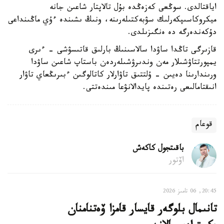
اياقتالدى. سوڭعى كەزەڭدە بۇل تالاپتار شاعىن جانە
ميكروكاسىپكەرلىك سۋبەكتىلەرىنە، ونىڭ ىشىندە ءۇي ماڭىنداعى
دۇكەندەرگە دە ەنگىزىلدى.
قازىرگى تاڭدا ساۋدا سالاسىنىڭ بارلىق قاتىسۋشى - ءىرى
يمپورتتاۋشىلار مەن وندىرۋشىلەردەن باستاپ شاعىن ساۋدا
ورىندارىنا دەيىن - ۇلتتىق تاۋارلار كاتالوگىن ءبىرىڭعاي تاۋار
انىقتامالىعى رەتىندە پايدالانۋعا مىندەتتى.
قوعام
باقىتجول كاكەش
اۆتور
20:45, 06 تامىز 2026
تانىمال بلوگەر قايسار قامزا ۆەتنامنان