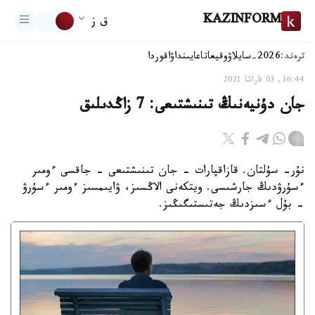
KAZINFORM
ق ز
ترەند:
2026-سايلاۋ
وقيعا
تاعايىنداۋ
اقوردا
16:44, 03 قاراشا 2021
جان دۇنيەنىڭ تىنىشتىعى: 7 زاڭدىلىق
نۇر- سۇلتان. قازاقپارات - جان تىنىشتىعى - جاقسى ءومىر
ءسۇرۋدىڭ جارشىسى. ويتكەنى الاڭسىز، ۋايىمسىز ءومىر ءسۇرۋ
- بۇل ءسىزدىڭ جەتىستىگىڭىز.