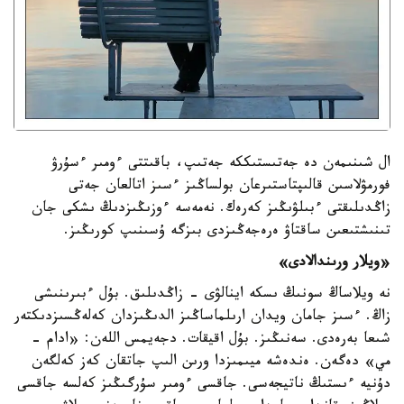
ال شىنىمەن دە جەتىستىككە جەتىپ، باقىتتى ءومىر ءسۇرۋ
فورمۋلاسىن قالىپتاستىرعان بولساڭىز ءسىز اتالعان جەتى
زاڭدىلىقتى ءبىلۋىڭىز كەرەك. نەمەسە ءوزىڭىزدىڭ ىشكى جان
تىنىشتىعىن ساقتاۋ ەرەجەڭىزدى بىزگە ۇسىنىپ كورىڭىز.
«ويلار ورىندالادى»
نە ويلاساڭ سونىڭ ىسكە اينالۋى - زاڭدىلىق. بۇل ءبىرىنىشى
زاڭ. ءسىز جامان ويدان ارىلماساڭىز الدىڭىزدان كەلەڭسىزدىكتەر
شىعا بەرەدى. سەنىڭىز. بۇل اقيقات. دجەيمس اللەن: «ادام -
مي» دەگەن. ەندەشە ميىمىزدا ورىن الىپ جاتقان كەز كەلگەن
دۇنيە ءىستىڭ ناتيجەسى. جاقسى ءومىر سۇرگىڭىز كەلسە جاقسى