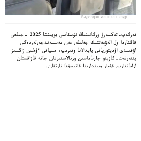
Видеодан алынған кадр
تەرگەپ-تەكسەرۋ ورگانىنىڭ نۇسقاسى بويىنشا 2025 -جىلعى
قاڭتاردا ول الەۋمەتتىك جەلىلەر مەن مەسسەندجەرلەردەگى
اۋقىمدى اۋديتوريانى پايدالانا وتىرىپ، سىياقى ءۇشىن زاڭسىز
ينتەرنەت-كازينو جارناماسىن ورنالاستىرعان جانە قازاقستان
ازاماتتارىن قۇمار ويىندارىنا قاتىسۋعا تارتقان.