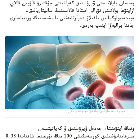
وسىعان بايلانىستى ۆيرۋستىق گەپاتيتتى جۇقتىرۋ قاۋپىن قالاي
ازايتۋعا بولاتىنى تۋرالى استانا قالاسىنىڭ سانيتاريالىق-
ەپيدەميولوگيالىق باقىلاۋ دەپارتامەنتى باسشىسىنىڭ ورىنباسارى
جاننا پراليەۆا ايتىپ بەردى.
فوتو: دەنساۋلىق ساقتاۋ مينيسترلىگى
ونىڭ ايتۋىنشا، جەدەل ۆيرۋستىق ۆ گەپاتيتىمەن
سىرقاتتانۋشىلىق كورسەتكىشى 100 مىڭ تۇرعىنعا شاققاندا 0,38