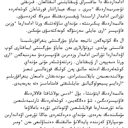
ادامداردىڭ دا جاقسىراق ۇيىقتايتىنى انىقتالعان. قىزىقتى
تۇجىرىمداردىڭ ءبىرى - بيىك عيماراتتار قورشاعان كوشەلەردە
تۇراتىن ادامدار اراسىندا ۇيقىسىزدىقتىڭ سيرەك كەزدەسۋى.
عالىمداردىڭ پىكىرىنشە، مۇنداي ساۋلەتتىك ورتا ادامدارعا ءوزىن
قاۋىپسىز ءارى جايلى سەزىنۋگە كومەكتەسۋى مۇمكىن.
ال ەڭ كۇتپەگەن ناتيجە جاياۋ جۇرگىنشى ينفراقۇرىلىمىنا
قاتىستى بولدى. تروتۋارلارى مەن جاياۋ جۇرگىنشى ايماقتارى كوپ
اۋدانداردا تۇراتىن ادامدار وزدەرىن قاۋىپسىزدەۋ سەزىنبەگەن ءارى
ورتا ەسەپپەن از ۇيىقتاعان. زەرتتەۋشىلەر مۇنى مۇنداي
كوشەلەردىڭ ادەتتە حالىق پەن كولىك قوزعالىسى تىعىز
بولاتىندىعىمەن بايلانىستىرادى. سوندىقتان دامىعان ينفراقۇرىلىم
ءاردايىم پسيحولوگيالىق جايلىلىقتى قامتاماسىز ەتە بەرمەيدى.
عالىمداردىڭ ايتۋىنشا، بۇل ءادىس بولاشاقتا قالالاردىڭ
قاۋىپسىزدىگىن، شۋ دەڭگەيىن، كوشەلەردىڭ تارتىمدىلىعىن
جانە تۇرعىندارعا قولايلىلىعىن اۆتوماتتى تۇردە باعالاۋعا
مۇمكىندىك بەرەدى. مۇنداي دەرەكتەردى جاڭا تۇرعىن اۋداندارىن
جوسپارلاۋ كەزىندە پايدالانۋ حالىقتىڭ دەنساۋلىعى مەن ءومىر