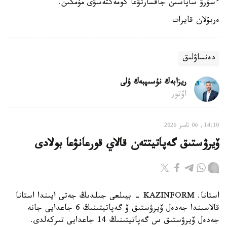
ءسۇرۋ ساپاسىن جاقسارتۋعا كومەكتەسۋى مۇمكىن.
ەربۇلان قايرات
دەنساۋلىق
ريزابەك نۇسىپبەك ۇلى
اۆتور
14:10, 06 تامىز 2026
ۆيرۋستىق گەپاتيتتەن قالاي قورعانۋعا بولادى
استانا. KAZINFORM - بيىلعى جىلدىڭ جەتى ايىندا استانا
قالاسىندا جەدەل ۆيرۋستىق ۆ گەپاتيتىنىڭ 6 جاعدايى جانە
جەدەل ۆيرۋستىق س گەپاتيتىنىڭ 14 جاعدايى تىركەلدى.