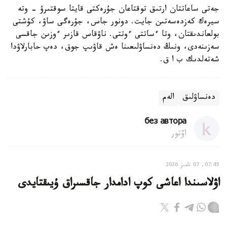
جەتى ساعاتتان ارتىق توقتاعان جۇرەكتى قايتا سوقتىرۋ - وتە
سيرەك كەزدەسەتىن جايت. دونور جاس، جۇرەگى ساۋ، كۇشتى
بولعاندىقتان، وتا ءساتتى ءوتتى. ناۋقاس قازىر ءوزىن جاقسى
سەزىنەدى، ونىڭ دەنساۋلىعىنا ەش قاۋىپ جوق، دەپ حابارلاۋدا
شەتەلدىك ب ا ق.
دەنساۋلىق
الەم
без автора
اۆتور
07:45, 07 تامىز 2026
اۋلاسىندا اعاشى كوپ ادامدار جاقسىراق ۇيىقتايدى