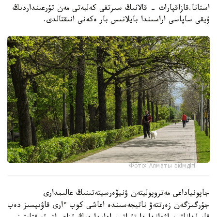
استانا.قازاقپارات - قالانىڭ سىرتقى كەلبەتى مەن تۇرعىنداردىڭ
ۇيقى ساپاسى اراسىندا بايلانىس بار ەكەنى انىقتالدى.
Фото: Алматы әкімдігі
جاپونياداعى مەتروپوليتەن ۋنيۆەرسيتەتىنىڭ عالىمدارى
جۇرگىزگەن زەرتتەۋ ناتيجەسىندە اعاشى كوپ ءارى قاۋىپسىز دەپ