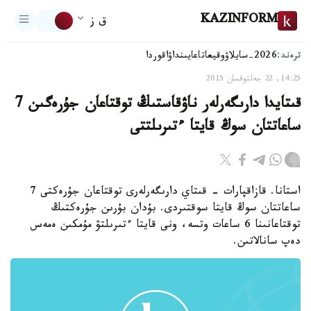
KAZINFORM
ق ز
ترەند:
2026-سايلاۋ
وقيعا
تاعايىنداۋ
اقوردا
14:25, 22 جەلتوقسان 2015
قىتايدا دارىگەرلەر ناۋقاستىڭ توقتاعان جۇرەگىن 7
ساعاتتان سوڭ قايتا ءتىرىلتتى
استانا. قازاقپارات - قىتاي دارىگەرلەرى توقتاعان جۇرەكتى 7
ساعاتتان سوڭ قايتا سوقتىردى. بۇدان بۇرىن جۇرەكتىڭ
توقتاعانىنا 6 ساعات وتسە، ونى قايتا ءتىرىلتۋ مۇمكىن ەمەس
دەپ سانالاتىن.