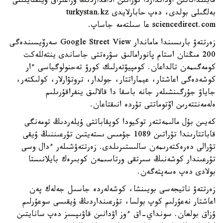
قابىلداناتىن اۋدانداردا تۇراتىن ادامداردىڭ ۇزاعىراق ۇيىقتايتىنى
بەلگىلى بولدى، دەپ حابارلايدى turkystan.kz
sciencedirect.com عا سىلتەمە جاساپ.
زەرتتەۋ بارىسىندا ماماندار Google Street View سەرۆيسىندەگى
200 مىڭنان استام پانورامالىق سۋرەتتى جاساندى ينتەللەكت
كومەگىمەن تالداعان. كومپيۋتەرلىك كورۋ تەحنولوگياسى ءار
كوشەدەگى اعاشتار، عيماراتتار، جولدار، تروتۋارلار، كولىكتەر،
جاياۋ جۇرگىنشىلەر جانە باسقا دا قالالىق ينفراقۇرىلىم
ەلەمەنتتەرىن اۆتوماتتى تۇردە انىقتاعان.
كەيىن بۇل مالىمەتتەر توكيودا كوپقاباتتى ۇيلەردىڭ تومەنگى
قاباتتارىندا تۇراتىن 1089 جۇمىس ىستەيتىن تۇرعىننىڭ ۇيقى
تۋرالى دەرەكتەرىمەن سالىستىرىلدى. زەرتتەۋشىلەر ءدال وسى
تۇرعىندار كوشەنىڭ سىرتقى ورتاسىمەن كوبىرەك بايلانىستا
بولادى دەپ ەسەپتەگەن.
زەرتتەۋ ناتيجەسى بويىنشا، كوشەلەردە جاسىل جەلەك پەن
اعاشتار نەعۇرلىم كوپ بولسا، تۇرعىنداردىڭ ۇيقىسى سوعۇرلىم
ۇزاق بولعان. سونداي-اق ءوز اۋدانىن قاۋىپسىز دەپ سانايتىن