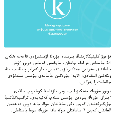
فۋجوۋ كلينيكالارىنىڭ بىرىندە جۇرەك اۋىستىرۋدى قاجەت ەتكەن
24 جاستاعى ەر ادام جاتقان. سايكەس كەلەتىن دونور ءۇش
ساعاتتىق جەردەن جەتكىزىلۋى ءتيىس، دارىگەرلەر ونىڭ ميىنىڭ
ولگەنىن انىقتادى، الايدا جۇرەگىن جاساندى جۇمىس ىستەتۋدى
جالعاستىرا بەرگەن.
دونور جۇرەك جەتكىزىلىپ، ونى ناۋقاسقا كوشىرىپ سالادى.
ءبىراق جۇرەك بىردەن جۇمىس ىستەپ كەتپەيدى. ترانسپلانتاتسيا
جۇرگىزگەننەن كەيىن ەكى ساعاتتان سوڭ جانە دونور دەنەدەن
العاننان كەيىن 7 ساعاتتان سوڭ عانا جۇرەك سوعا باستاعان.