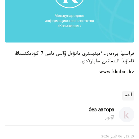
فرانسيا پرەمەر-ءمينيسترى مانۋەل ۆالس تاعى 7 كۇدىكتىنىڭ
قاماۋعا الىنعانىن حابارلادى.
www.khabar.kz
الەم
без автора
اۆتور
12:39, 06 تامىز 2026