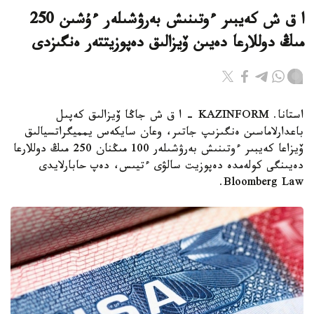
ا ق ش كەيبىر ءوتىنىش بەرۋشىلەر ءۇشىن 250
مىڭ دوللارعا دەيىن ۆيزالىق دەپوزيتتەر ەنگىزدى
استانا. KAZINFORM – ا ق ش جاڭا ۆيزالىق كەپىل
باعدارلاماسىن ەنگىزىپ جاتىر، وعان سايكەس يمميگراتسيالىق
ۆيزاعا كەيبىر ءوتىنىش بەرۋشىلەر 100 مىڭنان 250 مىڭ دوللارعا
دەيىنگى كولەمدە دەپوزيت سالۋى ءتيىس، دەپ حابارلايدى
Bloomberg Law.