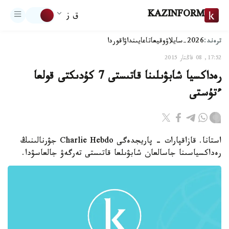
KAZINFORM
ق ز
ترەند:
2026-سايلاۋ
وقيعا
تاعايىنداۋ
اقوردا
17:52, 08 قاڭتار 2015
رەداكسيا شابۋىلىنا قاتىستى 7 كۇدىكتى قولعا
ءتۇستى
استانا. قازاقپارات - پاريجدەگى Charlie Hebdo جۋرنالىنىڭ
رەداكسياسىنا جاسالعان شابۋىلعا قاتىستى تەرگەۋ جالعاسۋدا.