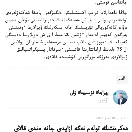
جاتقانىن قوستى.
جاڭا باعدارلاما ترامپ اكىمشىلىگى ەنگىزگەن باسقا شەكتەۋلەردى
تولىقتىرىپ وتىر. ا ق ش مەملەكەتتىك دەپارتامەنتى بۇعان دەيىن
«ۆ» كاتەگوريالى تۋريستىك جانە ىسكەرلىك ۆيزالارعا ءوتىنىش
بەرگەن كەيبىر ادامدار ءۇشىن 20 مىڭ ا ق ش دوللارىنا دەيىنگى
كەپىلدىك دەپوزيتىن تالاپ ەتەتىن ەرەجەلەر شىعارعان بولاتىن،
ال 75 ەلدىڭ ازاماتتارىنا قاتىستى ءبىرقاتار يمميگراتسيالىق
ۆيزالاردى بەرۋگە موراتوريي كۇشىندە قالادى.
الەم
ريزابەك نۇسىپبەك ۇلى
اۆتور
12:10, 06 تامىز 2026
دەكرەتتىك تولەم نەگە ازايدى جانە ەندى قالاي