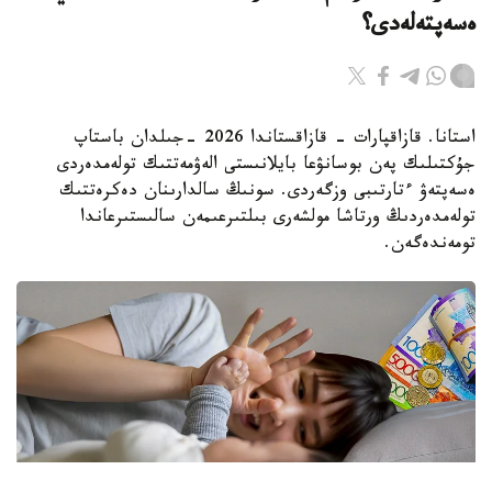
ەسەپتەلەدى؟
استانا. قازاقپارات - قازاقستاندا 2026 -جىلدان باستاپ
جۇكتىلىك پەن بوسانۋعا بايلانىستى الەۋمەتتىك تولەمدەردى
ەسەپتەۋ ءتارتىبى وزگەردى. سونىڭ سالدارىنان دەكرەتتىك
تولەمدەردىڭ ورتاشا مولشەرى بىلتىرعىمەن سالىستىرعاندا
تومەندەگەن.