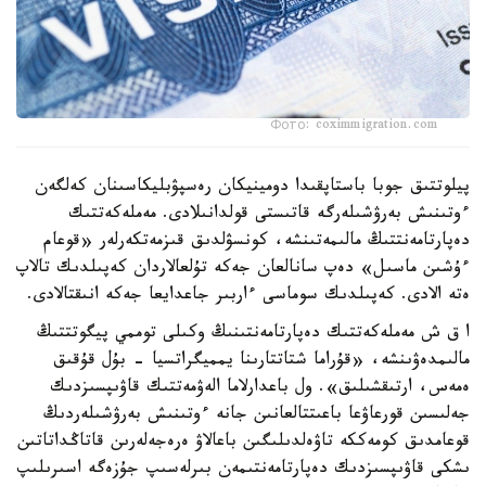
Фото: coximmigration.com
پيلوتتىق جوبا باستاپقىدا دومينيكان رەسپۋبليكاسىنان كەلگەن
ءوتىنىش بەرۋشىلەرگە قاتىستى قولدانىلادى. مەملەكەتتىك
دەپارتامەنتتىڭ مالىمەتىنشە، كونسۋلدىق قىزمەتكەرلەر «قوعام
ءۇشىن ماسىل» دەپ سانالعان جەكە تۇلعالاردان كەپىلدىك تالاپ
ەتە الادى. كەپىلدىك سوماسى ءاربىر جاعدايعا جەكە انىقتالادى.
ا ق ش مەملەكەتتىك دەپارتامەنتىنىڭ وكىلى توممي پيگوتتتىڭ
مالىمدەۋىنشە، «قۇراما شتاتتارىنا يمميگراتسيا - بۇل قۇقىق
ەمەس، ارتىقشىلىق». ول باعدارلاما الەۋمەتتىك قاۋىپسىزدىك
جەلىسىن قورعاۋعا باعىتتالعانىن جانە ءوتىنىش بەرۋشىلەردىڭ
قوعامدىق كومەككە تاۋەلدىلىگىن باعالاۋ ەرەجەلەرىن قاتاڭداتاتىن
ىشكى قاۋىپسىزدىك دەپارتامەنتىمەن بىرلەسىپ جۇزەگە اسىرىلىپ