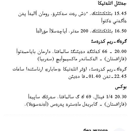
جةثئل اتلةتيكا
15.45 بئلئكتئلئك. ءذش رةت سةكئرؤ. رومان أاليةأ پةن
ةأگةني ةكتوأ
16.50 بئلئكتئلئك. 200 مةتر. أياچةسلاأ مؤراأةأ
گرةك-ريم كذرةسئ
20.00 - 66 كةلئگة دةيئنگئ سالماقتا. دارحان باياحمةتوأ
(قازاقستان) - الةكساندر ماكسيموأيچ (سةربيا)
گرةك-ريم كذرةسئ، اؤئر اتلةتيكا «حابار» ارناسئندا ساعات
22.45-تةن 01.40-قا دةيئن
بوكس
20.30 1/4 فينال. 69 ك گ سالماقتا. سةرئك ساپيةأ
(قازاقستان) - گابريةل ماةسترة پةرةس (أةنةسؤةلا).