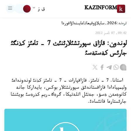
KAZINFORM
ق ز
ترەند:
2026-سايلاۋ
وقيعا
تاعايىنداۋ
اقوردا
09:42, 07 تامىز 2012
لوندون: قازاق سپورتشئلارئنئث 7 - تامئز كذنگئ
جارئس كةستةسئ
استانا. 7 - تامئز. قازاقپارات - 7 - تامئز كذنئ لوندونداعئ
وليمپيادادا قازاقستاندئق سپورتشئلار بوكس، بايداركا جانة
كانوةمةن ةسؤ، جةثئل اتلةتيكا، گرةك-ريم كذرةسئ بويئنشا
جارئستارعا قاتئسادئ.