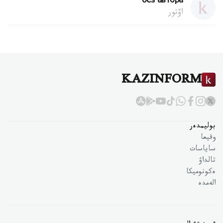
без автора
اۆتور
KAZINFORM
بوليمدەر
وقيعا
ساياسات
تالداۋ
ەكونوميكا
الەمدە