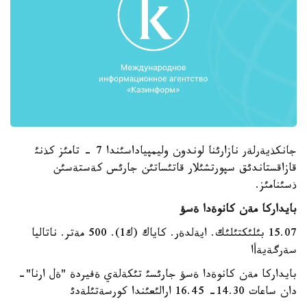
جانكذيةرلةر نازارئنا لوندون وليمپياداسئندا 7 - تامئز كذنئ
قازاقستاندئق سپورتشئلار قاتئساتئن جارئس كةستةسئن
ذسئنامئز.
بايداركا مةن كانوةدا ةسؤ
15.07 بئلئكتئلئك. ايةلدةر. كاياك (ك1). 500 مةتر. ناتاليا
سةرگةيةأا
بايداركا مةن كانوةدا ةسؤ جارئسئ تئكةلةي ةفيردة "ةل ارنا"-
دان ساعات 14.30- 16.45 ارالئعئندا كورسةتئلةدئ