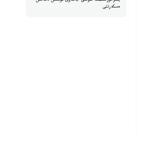
ينفراقۇرىلىمىنا سوققى جاساۋى مۇمكىن ەكەنىن
ەسكەرتتى