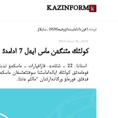
KAZINFORM
ترەند:
اقوردا
تاعايىنداۋ
وقيعا
2026-سايلاۋ
12:51, 22 شىلدە 2012
كولئك مئنگةن ماس ايةل 7 ادامدئ باسئپ كةتتئ
استانا. 22 - شئلدة. قازاقپارات - ماسكةؤ
قوعامدئق كولئك ايالداماسئنا سوقتئعئسقان ماسك
قذقئق قورعاؤ ورگاندارئنان ءمالئم ةتتئ.