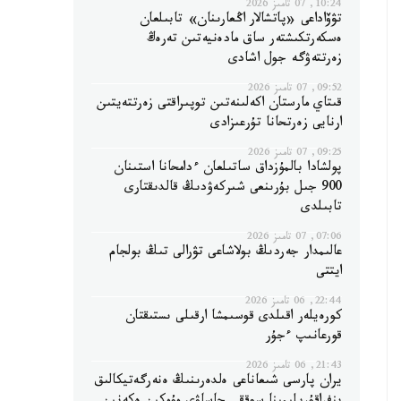
10:24, 07 تامىز 2026
تۋۆاداعى «پاتشالار اڭعارىنان» تابىلعان
ەسكەرتكىشتەر ساق مادەنيەتىن تەرەڭ
زەرتتەۋگە جول اشادى
09:52, 07 تامىز 2026
قىتاي مارستان اكەلىنەتىن توپىراقتى زەرتتەيتىن
ارنايى زەرتحانا تۇرعىزادى
09:25, 07 تامىز 2026
پولشادا بالمۇزداق ساتىلعان ءدامحانا استىنان
900 جىل بۇرىنعى شىركەۋدىڭ قالدىقتارى
تابىلدى
07:06, 07 تامىز 2026
عالىمدار جەردىڭ بولاشاعى تۋرالى تىڭ بولجام
ايتتى
22:44, 06 تامىز 2026
كورەيلەر اقىلدى قوسىمشا ارقىلى ىستىقتان
قورعانىپ ءجۇر
21:43, 06 تامىز 2026
يران پارسى شىعاناعى ەلدەرىنىڭ ەنەرگەتيكالىق