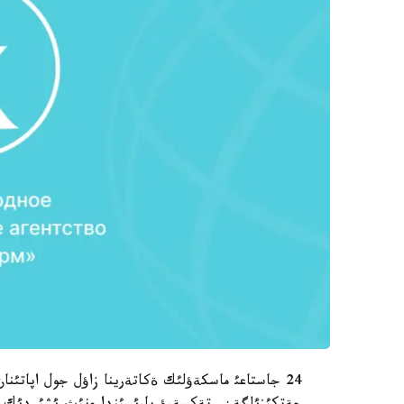
24 جاستاعئ ماسكةؤلئك ةكاتةرينا زاؤل جول اپاتئنا