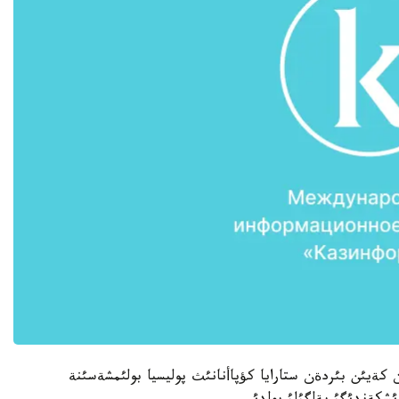
ن كةيئن بئردةن ستارايا كؤپاأنانئث پوليسيا بولئمشةسئنة