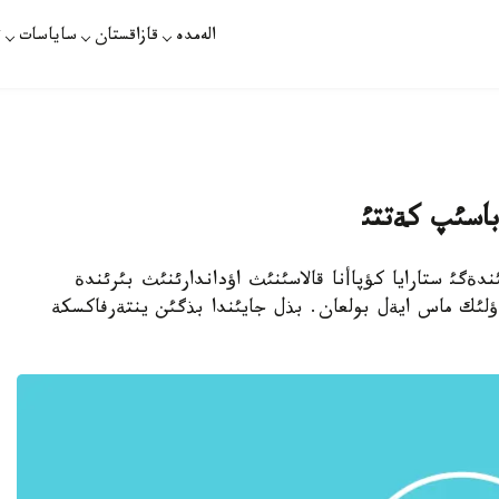
الەمدە
قازاقستان
ساياسات
ت
 تذبئندةگئ ستارايا كؤپاأنا قالاسئنئث اؤداندارئنئث بئرئندة
ةؤلئك ماس ايةل بولعان. بذل جايئندا بذگئن ينتةرفاكسكة