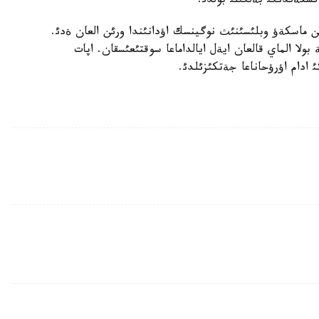
كةندئگئ بةلگئلئ بولدئ.
ماسكةؤ وبلئسئنئث نوگينسك اؤدانئندا ورئن العان ةدئ.
نة ية بولا الماي قالعان ايةل ايالداماعا سوقتئعئسقان. اپات