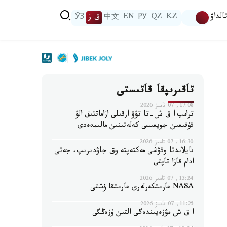
الداۋ
KZ
QZ
РУ
EN
中文
ق ز
ЎЗ
تاقىرىپقا قاتىستى
17:08, 07 تامىز 2026
ترامپ ا ق ش-تا تۋۋ ارقىلى ازاماتتىق الۋ
قۇقىعىن جويعىسى كەلەتىنىن مالىمدەدى
16:30, 07 تامىز 2026
تايلاندتا وقۋشى مەكتەپتە وق جاۋدىرىپ، جەتى
ادام قازا تاپتى
13:24, 07 تامىز 2026
NASA عارىشكەرلەرى عارىشقا ۇشتى
11:25, 07 تامىز 2026
ا ق ش مۋزەيىندەگى التىن ۇزەڭگى