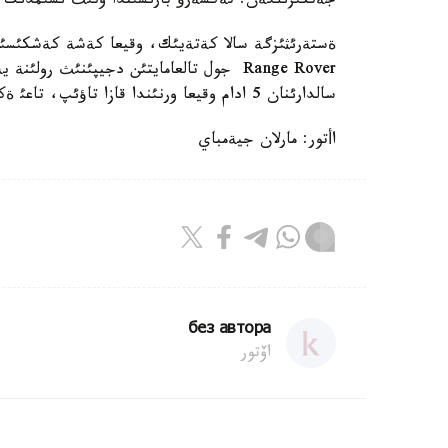
جةتكئزئلگةن. تةكسةرؤ بارئسئندا ونئث ئشئمدئك ئش
ةستةرئثئزگة سالا كةتةيئك، وقيعا كةشة كةشكئسئن 
Range Rover جول تالعامايتئن دجيپئنئث رولئ
سالدارئنان 5 ادام وقيعا ورنئندا قازا تاؤئپ، تاعئ ةكئ ادام اؤرؤحاناعا جةتكئزئلدئ.
اأتور: مارلان جيةمباي
без автора
اۆتور