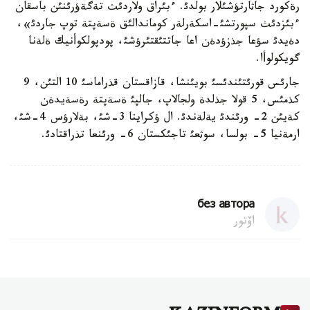
رةكورد جاثارتؤشئلار بولدئ. ءبئراق ولاردئث تةگةؤرئنئن باسقان
ءبئزدئث سپورتشئ-اسكةرلةر كوماندالئق ةسةپتة توپ جاردئ»،
دةيدئ سؤعا جذزؤدةن اعا جاتتئقتئرؤشئ، پودپولكوأنيك ةلةنا
گويكولوأا.
جارئس قورئتئندئسئ بويئنشا، قازاقستان قذراماسئ 10 التئن، 9
كذمئس، 5 قولا جذلدة ولجالاپ، جالپئ ةسةپتة رةسةيدةن
كةيئن 2- ورئندئ يةلةندئ. ال ؤكراينا 3-شئ، بةلارؤس 4-شئ،
ارمةنيا 5- بولسا، سوثعئ تاجئكستان 6- ورئنعا تذراقتادئ.
без автора
اۆتور