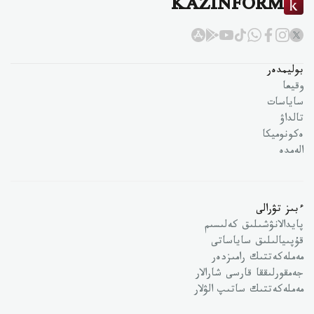
KAZINFORM
بوليمدەر
وقيعا
ساياسات
تالداۋ
ەكونوميكا
الەمدە
ءبىز تۋرالى
پايدالانۋشىلىق كەلىسىم
قۇپىيالىلىق ساياساتى
مەملەكەتتىك رامىزدەر
جەمقورلىققا قارسى شارالار
مەملەكەتتىك ساتىپ الۋلار