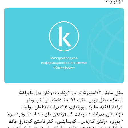
قازاقپارات.
جئل سايئن ءداستذرلئ تذردة ءوتئپ تذراتئن بذل بايراقتئ
باسةكة بيئل ذوس-نئث 65 جئلدئعئنا ارنالئپ وتئر.
بئرئنشئلئكتة جالپئ سپورتتئث 6 ءتذرئ قامتئلعان بولسا،
قازاقستان قذراماسئ سونئث 5-ةؤئنةن باق سئناستئ. ولار: سؤعا
ءجذزؤ، ةركئن كذرةس، كوپسايئس، كئر تاسئن كوتةرؤ جانة