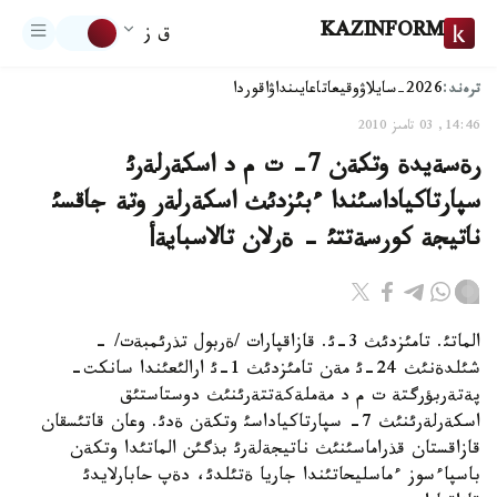
KAZINFORM
ق ز
ترەند:
2026-سايلاۋ
وقيعا
تاعايىنداۋ
اقوردا
14:46, 03 تامىز 2010
رةسةيدة وتكةن 7- ت م د اسكةرلةرئ
سپارتاكياداسئندا ءبئزدئث اسكةرلةر وتة جاقسئ
ناتيجة كورسةتتئ - ةرلان تالاسبايةأ
الماتئ. تامئزدئث 3-ئ. قازاقپارات /ةربول تذرئمبةت/ -
شئلدةنئث 24-ئ مةن تامئزدئث 1-ئ ارالئعئندا سانكت-
پةتةربؤرگتة ت م د مةملةكةتتةرئنئث دوستاستئق
اسكةرلةرئنئث 7- سپارتاكياداسئ وتكةن ةدئ. وعان قاتئسقان
قازاقستان قذراماسئنئث ناتيجةلةرئ بذگئن الماتئدا وتكةن
باسپاءسوز ءماسليحاتئندا جاريا ةتئلدئ، دةپ حابارلايدئ