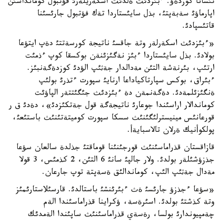
نئسانا كوزدةؤ. ءبئزدئث ةلدئث اسكةريلةرئ فؤتبول كومانداسئن
اپارماؤئ سةبةپتئ، بذل سايئستاردا تةك فؤتبول جارئسئنا
قاتئسپادئ.
«ءبئزدئث اسكةرلةر وتة جاقسئ ناتيجة كورسةتتئ دةپ ايتؤعا
بولادئ. بذل سايئستاردا ءبئز نةگئزئنةن بوكسقا كوپ ءذمئت
ارتئپ، بئرنةشة التئن مةدالدار جةثئپ الؤدئ كوزدةگةنبئز.
ءبئراق، بوكس سپارتاكياداعا ارنايئ سپورت ءتذرئ بولئپ
ةنگئزئلمةدئ. دةگةنمةن دة ءبئزدئث جئگئتتةر الپاؤئت
كوماندالار اراسئندا جوعارئ ناتيجةگة قول جةتكئزدئ»، دةدئ ق ر
قورعانئس مينيسترلئگئنئث سسكا سپورت كوميتةتئنئث باستئعئ،
پولكوأنيك ةرلان تالاسبايةأ.
قازاقستان قذراماسئنئث قورجئنئنا قوماقتئ جذلدة سالعان سؤعا
جذزؤشئلةر بولدئ. ولار جالپئ سانئ 6 التئن، 2 كذمئس، 3 قولا
مةدال جةثئپ الئپ، كوماندالئق ةسةپتة توپ جارعان.
«سؤعا ءجذزؤ جارئسئ ةث ءبئرئنشئ باستالدئ. قارسئلاستارئمئز
وتة كذشتئ بولدئ. اسئرةسة، ؤكراينا قذراماسئندا الةم
چةمپيوندارئ بولسا، رةسةي قذراماسئنئث ساپئندا الةمدئك