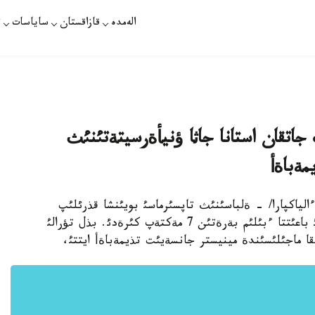
الەمدە
قازاقستان
ساياسات
ت
اتقان استانا جاثا ؤنيأةرسيتةتئنئث
پارات /گذلميرا ءالياكپارا/ - ةلباسئنئث تاپسئرماسئ بويئنشا قذرئلئپ
جاتقان استانا ؤنيأةرسيتةتئنئث قذرامئنا ءارتذرلئ باعئتتا ءبئلئم بةرةتئن 7 مةكتةپ كئرةدئ. بذل تؤرالئ
قا ماجئلئسئندة مينيستر جانسةيئت تذيمةباةأ ايتتئ،