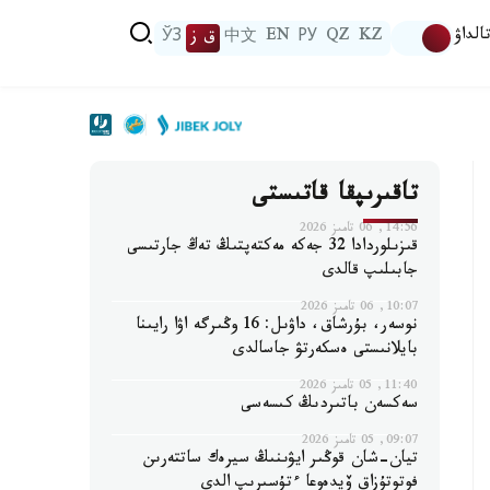
الداۋ
KZ
QZ
РУ
EN
中文
ق ز
ЎЗ
تاقىرىپقا قاتىستى
14:56, 06 تامىز 2026
قىزىلوردادا 32 جەكە مەكتەپتىڭ تەڭ جارتىسى
جابىلىپ قالدى
10:07, 06 تامىز 2026
نوسەر، بۇرشاق، داۋىل: 16 وڭىرگە اۋا رايىنا
بايلانىستى ەسكەرتۋ جاسالدى
11:40, 05 تامىز 2026
سەكسەن باتىردىڭ كىسەسى
09:07, 05 تامىز 2026
تيان-شان قوڭىر ايۋىنىڭ سيرەك ساتتەرىن
فوتوتۇزاق ۆيدەوعا ءتۇسىرىپ الدى