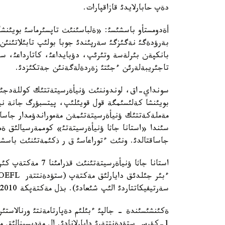
دةپ حابارلايدئ قازاقپارات.
أةدومستأو باسشئسئ: «ةلباسئنئث تاپسئرماسئ بويئنشا
بةرؤدةگئ نةگئزگئ سةرپئندئ جوبا بولئپ تابئلاتئنئ
بانكپةن بئرلةسة وتئرئپ، دؤبايداعئ، كاتارداعئ، سين
تاجئريبةلةرئن ءجئتئ زةردةلةگةنئن جةتكئزدئ.
سونداي-اق، لوندوننئث ؤنيأةرسيتةتتئك كوللةدجئمة
بويئنشا كةلئسئمگة قول قويئلئپ، پيتسبؤرگ جانة 
سئندا «استانا جاثا ؤنيأةرسيتةتئ» كوممةرسيالئق ة
جاساقتالدئ. ونئث ءتوراعاسئ ق ر ذكئمةتئنئث باسشئسئ
استانا جاثا ؤنيأةر
سةرتيفيكاتتاردئ الئپ شئعادئ). بذل مةكتةپكة 2010 جئلئ 700 ادام قابئلداؤ جوسپارلانؤدا.
ةكئنشئسئندة - جالپئ ءبئلئم دةپارتامةنتئ ورنالاستئرئ
1-كؤرس ستؤدةنتتةرئ دايارلانادئ. ال مةديسينالئق م