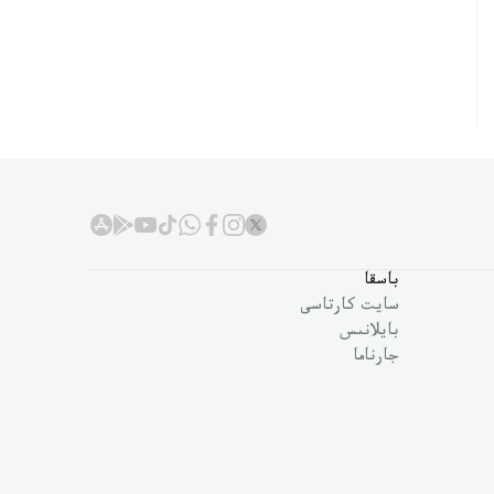
باسقا
سايت كارتاسى
بايلانىس
جارناما