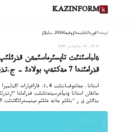
KAZINFORM
ترەند:
اقوردا
تاعايىنداۋ
وقيعا
2026-سايلاۋ
19:15, 04 جەلتوقسان 2009
ةلباسئنئث تاپسئرماسئمةن قذرئلئپ ج
قذرامئندا 7 مةكتةپ بولادئ - ج.تذيمةباةأ
استانا. جةلتوقساننئث 4-ئ. قازاق
بذگئن ق ر ءبئلئم جانة عئلئم مينيسترلئگئنئث ال