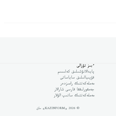
ءبىز تۋرالى
پايدالانۋشىلىق كەلىسىم
قۇپىيالىلىق ساياساتى
مەملەكەتتىك رامىزدەر
جەمقورلىققا قارسى شارالار
مەملەكەتتىك ساتىپ الۋلار
© 2026 «KAZINFORM» حاق