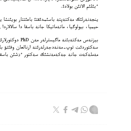
ءبئلئم الاتئن بولادئ.
ينجةنةرلئك مةكتةپتة باسئمدئقتئ باعئتتار بويئنشا ين
حيميا، بيولوگيا، ماتةماتيكا جانة باسقا دا سالالاردا
بيزنةس مةكتةبئنة
سةكتوردئث توپ-مةنةدجةرلةرئنة ارنالعان وقئتؤ باع
مةملةكةت جانة جةكةمةنشئك سةكتور ءذشئن باسقارؤش