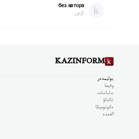
без автора
اۆتور
KAZINFORM
بوليمدەر
وقيعا
ساياسات
تالداۋ
ەكونوميكا
الەمدە