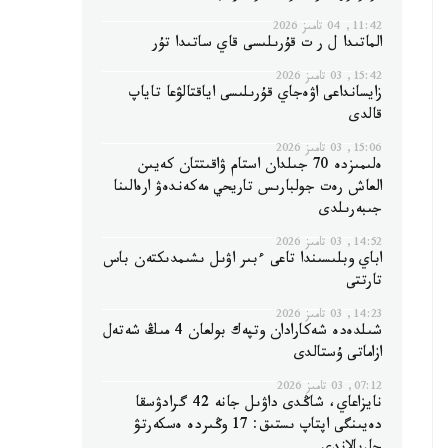
11:42, 04 تامىز 2026
الماتىدا ل ر ت قۇرىلىسى قاي ساتىدا تۇر
15:42, 03 تامىز 2026
زايسانداعى اۋەجاي قۇرىلىسى اياقتالۋعا تاياپ
قالدى
15:06, 03 تامىز 2026
ەلىمىزدە 70 جىلدان استام ۋاقىتتان كەيىن
العاش رەت جولبارىس تاريحي مەكەندەۋ ارەالىنا
جىبەرىلدى
14:52, 03 تامىز 2026
اباي وبلىسىندا تاعى ءبىر اۋىل ىشىمدىكتەن باس
تارتتى
14:23, 03 تامىز 2026
شىلدەدە شەكارادان وتپەك بولعان 4 مىڭ شەتەل
ازاماتى ۇستالدى
07:12, 03 تامىز 2026
نايزاعاي، شاڭدى داۋىل جانە 42 گرادۋسقا
دەيىنگى اپتاپ ىستىق: 17 وڭىردە ەسكەرتۋ