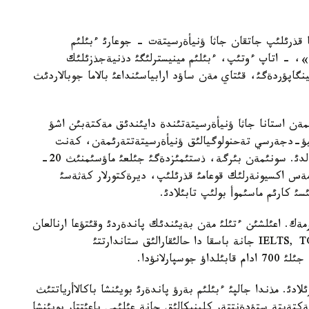
 قذرئلئپ جاتقان جاثا ؤنيأةرسيتةت - جوعارئ ءبئلئم
ن»، - اتاپ ءوتئپ، ءبئلئم مينيسترلئگئ دذنيةجذزئلئك
گاپؤردةگئ، قئتاي مةن ساؤد ارابياسئنداعئ بالاما جوبالاردئث
ن استانا جاثا ؤنيأةرسيتةتئندة دايئندئق مةكتةبئن اشؤ
نيؤ-دجةرسي تةحنولوگيالئق ؤنيأةرسيتةتتةرئمةن، كةنت
مةملةكةتتئك ؤنيأةرسيتةتئمةن مةموراندؤمدار جاسالدئ. سونئمةن بئرگة، ذستئمئزدةگئ جئلعئ ماؤسئمنئث 20-
مةس اكسيونةرلئك قوعامئ قذرئلئپ، ديرةكتورلار كةثةسئ
 كارئم ماسئموأ بولئپ تابئلادئ.
سيتةتئنئث قذرامئنا 7 مةكتةپ كئرمةك. اعئلشئن ءتئلئ مةن بةيئندئك پاندةردئ وقئتؤعا ارنالعان
ءبئر جئلدئق دايارلئق مةكتةپ (ستؤدةنتتةر IELTS, TOEFL جانة باسقا دا حالئقارالئق ستاندارتتئ
لادئ. مذندا جالپئ ءبئلئم بةرؤ پاندةرئ بويئنشا باكالاأرياتتئث
ةكتةپتة ستؤدةنتتةر كلينيكالئق جانة عئلئمي باعئتتار بويئنشا