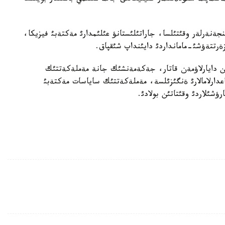
جةنةرلةر وقئتئلسا، جاراتئلئستانؤ عئلئمدارئ مةكتةبئ فيزيكا،
 زةرتتةؤشئ-مامانداردئ دايئنداپ شئقپاق.
 ماگيسترلةر مةن PhD دوكتورلارئن دايارلاؤمةن قاتار، جةكةمةنشئك جانة مةملةكةتتئك
دارلامالارئ ةنگئزئلسة، مةملةكةتتئك ساياسات مةكتةبئ
ئلاردئ وقئتاتئن بولادئ.