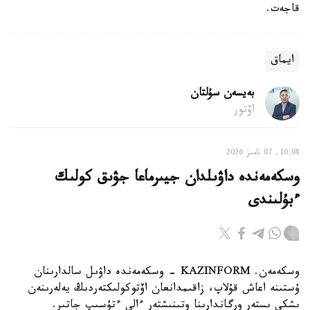
قاجەت.
ايماق
بەيسەن سۇلتان
اۆتور
10:08, 07 تامىز 2026
وسكەمەندە داۋىلدان جيىرماعا جۋىق كولىك
ءبۇلىندى
وسكەمەن. KAZINFORM - وسكەمەندە داۋىل سالدارىنان
ۇستىنە اعاش قۇلاپ، زاقىمدانعان اۆتوكولىكتەردىڭ يەلەرىنەن
ىشكى ىستەر ورگاندارىنا وتىنىشتەر ءالى ءتۇسىپ جاتىر.