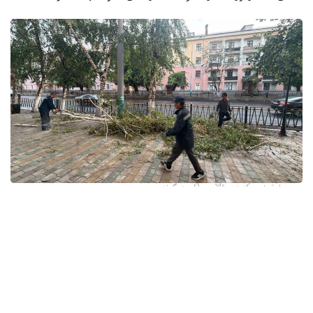
فوتو: وسكەمەن قالاسى اكىمدىگىنەن
قالا اكىمدىگىنىڭ مالىمەتىنشە، داۋىل كەزىندە ورتالىق
كوشەلەردە جەل 15 اعاشتى قۇلاتقان. ولاردىڭ ءبىرقاتارى جول
جيەگىندە تۇرعان اۆتوكولىكتەردىڭ ۇستىنە قۇلادى.
- قازىرگى ۋاقىتتا پوليتسياعا اعاشتاردىڭ قۇلاۋى سالدارىنان
كولىكتەرى زاقىمدانعان 17 اۆتوكولىك يەسىنەن ارىز ءتۇستى، -