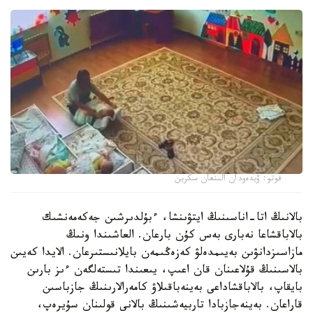
فوتو: ۆيدەودان الىنعان سكرين
بالانىڭ اتا-اناسىنىڭ ايتۋىنشا، ءبۇلدىرشىن جەكەمەنشىك
بالاباقشاعا نەبارى بەس كۇن بارعان. العاشىندا ونىڭ
مازاسىزدانۋىن بەيىمدەلۋ كەزەڭىمەن بايلانىستىرعان. الايدا كەيىن
بالاسىنىڭ قۇلاعىنان قان اعىپ، يىعىندا تىستەلگەن ءىز بارىن
بايقاپ، بالاباقشاداعى بەينەباقىلاۋ كامەرالارىنىڭ جازباسىن
قاراعان. بەينەجازبادا تاربيەشىنىڭ بالانى قولىنان سۇيرەپ،