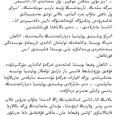
- ءبىز مۇنى بىلگەن جوقپىز. بۇل جاعدايدى اتا-اناسىمەن
بىرگە بىلدىك. تاربيەشىنىڭ ۇيىنە بارىپ سويلەستىك، ءبىراق
ول ناقتى جاۋاپ بەرە المادى. بالانى تولىق مەديتسينالىق
تەكسەرۋدەن وتكىزۋگە كومەكتەسۋگە دايىن ەكەنىمىزدى اتا-
اناسىنا حابارلادىق، - دەدى بالاباقشا قۇرىلتايشىسى.
اتىراۋ وبلىستىق پوليتسيا دەپارتامەنتىنىڭ مالىمەتىنشە، اتالعان
دەرەك بويىنشا «كامەلەتكە تولماعان ادامدى تاربيەلەۋ جونىندەگى
مىندەتتەردى ورىنداماۋ» بابى بويىنشا قىلمىستىق ءىس
قوزعالعان.
- اتالعان وقيعا بويىنشا كەشەندى تەرگەۋ امالدارى جۇرگىزىلۋدە.
قۇقىق بۇزۋشىلىققا قاتىسى بار بارلىق تۇلعالار پوليتسيا بولىمىنە
جەتكىزىلدى. وزگە اقپارات تەرگەۋ مۇددەسىنە سايكەس جاريالاۋعا
جاتپايدى، - دەپ حابارلادى وبلىستىق پوليتسيا دەپارتامەنتىنىڭ
رەسمي وكىلى مەيىرىم ەرداۋلەت.
بالانىڭ اتا-اناسى كىنالىلەردىڭ زاڭ الدىندا جاۋاپ بەرۋىن تالاپ
ەتىپ وتىر. ولاردىڭ ايتۋىنشا، مۇنداي جاعدايدىڭ وزگە بالالارعا
قايتالانباۋى ءۇشىن وقيعاعا جان-جاقتى قۇقىقتىق باعا بەرىلۋى