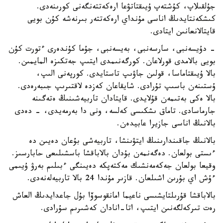
جۇلقىلاپ، كۇشتەپ ۇيىقتاتۋعا ارەكەتتەنگەنى كورىنەدى.
كىشكەنتايدىڭ اناسى مۇنداي ارەكەتتەر بىرنەشە كۇن بويى
قايتالانعانىن ايتادى.
- دۇيسەنبى، سارسەنبى، بەيسەنبى، جۇما كۇندەرى ءتورت كۇن
بويى بالامدى قورلاعان. كورگەنىمدى ايتىپ جەتكىزە المايمىن.
بالا ۇيىقتاماسا، قولىن جاۋىپ تاستايدى. كورپەنى الىپ،
ۇستىنەن باسىپ تۇرادى. شايقاعان كەزدە لاقتىرىپ جىبەرەدى.
بالا ەكى بەتىمەن قۇلايدى. قايتادان تاربيەشىنىڭ ەتەگىنە
جارماسادى. تاماق ىشكىسى كەلسە، ونى دا بەرمەيدى، - دەدى
بالانىڭ اناسى جازيرا عابيدەن.
بالانىڭ جاقىندارىنىڭ ايتۋىنشا، تاربيەشى بۇعان دەيىن دە
ءىستى بولعان. دەگەنمەن بۇدان بالاباقشا باسشىلىعى حابارسىز.
وقيعا بولعان جەكەمەنشىك مەكتەپكە دەيىنگى ءبىلىم بەرۋ ۇيىمى
ءۇش اي بۇرىن اشىلعان. قازىر مۇندا 24 بالا تاربيەلەنەدى.
بالاباقشا قۇرىلتايشىسى ناعيما امانقوسوۆا بۇل جاعدايدىڭ العاش
رەت تىركەلگەنىن ايتىپ، اتا-انادان كەشىرىم سۇرادى.