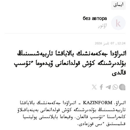
ايماق
без автора
اۆتور
12:24, 07 تامىز 2026
اتىراۋدا جەكەمەنشىك بالاباقشا تاربيەشىسىنىڭ
بۇلدىرشىنگە كۇش قولدانعانى ۆيدەوعا ءتۇسىپ
قالدى
اتىراۋ. KAZINFORM - اتىراۋدا جەكەمەنشىك بالاباقشا
تاربيەشىسىنىڭ بۇلدىرشىنگە كۇش قولدانعانى بەينەباقىلاۋ
كامەراسىنا ءتۇسىپ قالعان. وقيعاعا بايلانىستى پوليتسيا
قىلمىستىق ءىس قوزعادى.