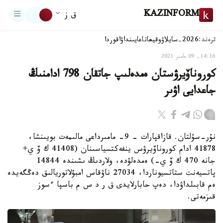
KAZINFORM
ق ز
ترەند:
2026-سايلاۋ
وقيعا
تاعايىنداۋ
اقوردا
14:16, 09 مامىر 2021
كوروناۆيرۋستان ەمدەلىپ جاتقان 798 ادامنىڭ
جاعدايى اۋىر
نۇر-سۇلتان. قازاقپارات - 9- مامىرداعى مالىمەت بويىنشا،
41878 ادام كوروناۆيرۋس ينفەكتسياسىنان (41408 ك ۆ ي+
جانە 470 ك ۆ ي-) ەمدەلۋدە، ولاردىڭ ىشىندە 14844
پاتسيەنت ستاتسيوناردا، 27034 ناۋقاس امبۋلاتوريالىق دەڭگەيدە
ەم قابىلداۋدا، دەپ حابارلايدى ق ر د س م باسپا ءسوز
قىزمەتى.