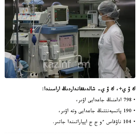
ك ۆ ي+، ك ۆ ي- شالدىققانداردىڭ اراسىندا:
• 798 ادامنىڭ جاعدايى اۋىر،
• 190 پاتسيەنتتىڭ جاعدايى وتە اۋىر،
• 104 ناۋقاس ءو ج ج اپپاراتىندا جاتىر.