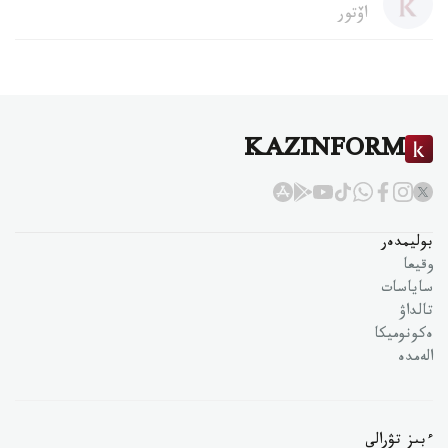
اۆتور
KAZINFORM
بوليمدەر
وقيعا
ساياسات
تالداۋ
ەكونوميكا
الەمدە
ءبىز تۋرالى