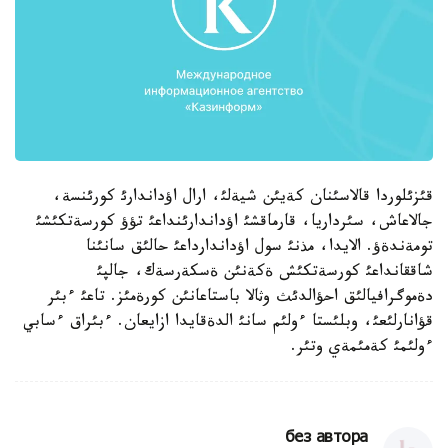
قئزئلوردا قالاسئنان كةيئن شيةلئ، ارال اؤداندارئ كورئنسة،
جالاعاش، سئرداريا، قارماقشئ اؤداندارئنداعئ تؤؤ كورسةتكئشئ
تومةندةؤ. الايدا، مذنئ سول اؤداندارداعئ حالئق سانئنا
شاققانداعئ كورسةتكئش ةكةنئن ةسكةرسةك، جالپئ
دةموگرافيالئق احؤالدئث وثالا باستاعانئن كورةمئز. تاعئ ءبئر
قؤانارلئعئ، وبلئستا ءولئم سانئ الدةقايدا ازايعان. ءبئراق ءسابي
ءولئمئ كةمئمةي وتئر.
без автора