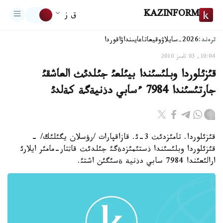
KAZINFORM
ق ز
ترەند:
2026-سايلاۋ
وقيعا
تاعايىنداۋ
اقوردا
10:04, 03 تامىز 2010
قئزئلوردا وبلئسئندا بيئلعئ جئلدئث العاشقئ
جارتئسئندا 7984 ءسابي دذنيةگة كةلدئ
قئزئلوردا. تامئزدئث 3-ئ. قازاقپارات /رؤسلان يگئلئك/ -
قئزئلوردا وبلئسئندا ذستئمئزدةگئ جئلدئث قاثتار-مامئر ايلارئ
ارالئعئندا 7984 سابي دذنية ةسئگئن اشتئ.