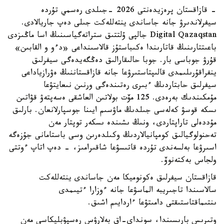
- قازاقستان پرەزيدەنتى 2026 -جىلدى رەسمي تۇردە
سيفرلاندىرۋ جانە جاساندى ينتەللەكت جىلى دەپ جاريالادى.
Digital Qazaqstan جالپى ۇلتتىق ستراتەگياسىنىڭ اسا ماڭىزدى
باعىتتارىنىڭ قاتارىندا ەكىباستۇز قالاسىنداعى «دءو و القابىن»
قۇرۋ جوباسى بار. جوبا حالىقارالىق دەڭگەيدەگى سيفرلىق
ينفراقۇرىلىمدى قالىپتاستىرۋعا جانە قازاقستاننىڭ ەۋرازياداعى
سيفرلىق حابتاردىڭ ءبىرى رەتىندەگى ورنىن نىعايتۋعا
مۇمكىندىك بەرەدى. 125 مۆت بولاتىن العاشقى ەسەپتەۋ قۋاتىن
ىسكە قوسۋ كەلەسى جىلدىڭ ماۋسىم ايىنا جوسپارلانعان. بارلىق
مۇددەلى تاراپتاردى، ونىڭ ىشىندە ىسكەر توپتار مەن
تەحنولوگيالىق كومپانيالاردىڭ وكىلدەرىن وسى باستامانى جۇزەگە
اسىرۋعا بەلسەندى تۇردە قاتىسۋعا شاقىرامىز، - دەپ اتاپ ءوتتى
ولجاس بەكتەنوۆ.
قازاقستان سيفرلىق ەكونوميكا مەن جاساندى ينتەللەكت
سالاسىندا تاجىريبە الماسۋعا جانە ءوزارا ءتيىمدى
ىنتىماقتاستىقتى دامىتۋعا ءاردايىم اشىق.
وتىرىس بارىسىندا، سونداي-اق بەلارۋس رەسپۋبليكاسى مەن