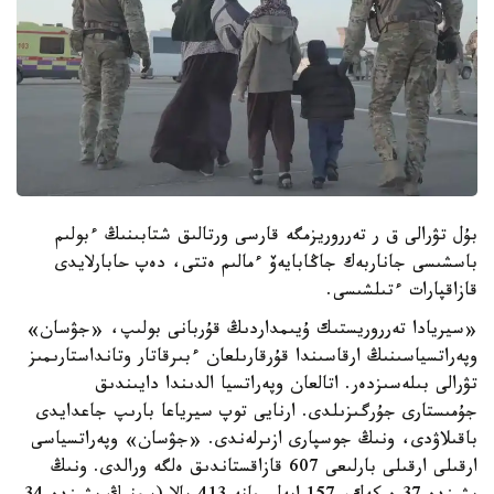
بۇل تۋرالى ق ر تەرروريزمگە قارسى ورتالىق شتابىنىڭ ءبولىم
باسشىسى جاناربەك جاڭابايەۆ ءمالىم ەتتى، دەپ حابارلايدى
قازاقپارات ءتىلشىسى.
«سيريادا تەرروريستىك ۇيىمداردىڭ قۇربانى بولىپ، «جۋسان»
وپەراتسياسىنىڭ ارقاسىندا قۇرقارىلعان ءبىرقاتار وتانداستارىمىز
تۋرالى بىلەسىزدەر. اتالعان وپەراتسيا الدىندا دايىندىق
جۇمىستارى جۇرگىزىلدى. ارنايى توپ سيرياعا بارىپ جاعدايدى
باقىلاۋدى، ونىڭ جوسپارى ازىرلەندى. «جۋسان» وپەراتسياسى
ارقىلى ارقىلى بارلىعى 607 قازاقستاندىق ەلگە ورالدى. ونىڭ