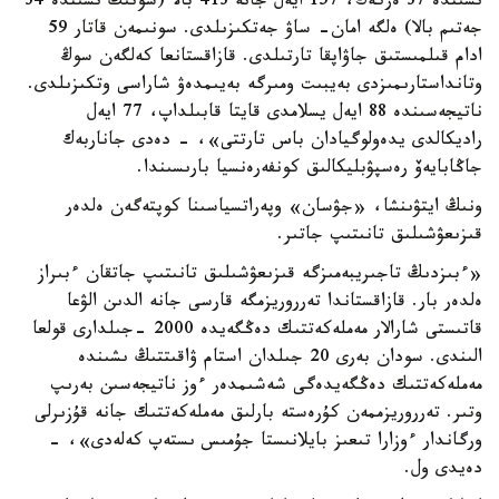
ىشىندە 37 ەركەك، 157 ايەل جانە 413 بالا (سونىڭ ىشىندە 34
جەتىم بالا) ەلگە امان- ساۋ جەتكىزىلدى. سونىمەن قاتار 59
ادام قىلمىستىق جاۋاپقا تارتىلدى. قازاقستانعا كەلگەن سوڭ
وتانداستارىمىزدى بەيبىت ومىرگە بەيىمدەۋ شاراسى وتكىزىلدى.
ناتيجەسىندە 88 ايەل يسلامدى قايتا قابىلداپ، 77 ايەل
راديكالدى يدەولوگيادان باس تارتتى»، - دەدى جاناربەك
جاڭابايەۆ رەسپۋبليكالىق كونفەرەنسيا بارىسىندا.
ونىڭ ايتۋىنشا، «جۋسان» وپەراتسياسىنا كوپتەگەن ەلدەر
قىزىعۋشىلىق تانىتىپ جاتىر.
«ءبىزدىڭ تاجىريبەمىزگە قىزىعۋشىلىق تانىتىپ جاتقان ءبىراز
ەلدەر بار. قازاقستاندا تەرروريزمگە قارسى جانە الدىن الۋعا
قاتىستى شارالار مەملەكەتتىك دەڭگەيدە 2000 -جىلدارى قولعا
الىندى. سودان بەرى 20 جىلدان استام ۋاقىتتىڭ ىشىندە
مەملەكەتتىك دەڭگەيدەگى شەشىمدەر ءوز ناتيجەسىن بەرىپ
وتىر. تەرروريزممەن كۇرەستە بارلىق مەملەكەتتىك جانە قۇزىرلى
ورگاندار ءوزارا تىعىز بايلانىستا جۇمىس ىستەپ كەلەدى»، -
دەيدى ول.