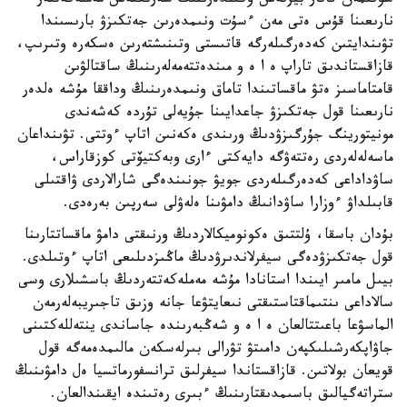
سونىمەن قاتار بيزنەس وكىلدەرىنىڭ سەرىكتەس مەملەكەتتەر
نارىعىنا قۇس ەتى مەن ءسۇت ونىمدەرىن جەتكىزۋ بارىسىندا
تۋىندايتىن كەدەرگىلەرگە قاتىستى وتىنىشتەرىن ەسكەرە وتىرىپ،
قازاقستاندىق تاراپ ە ا ە و مىندەتتەمەلەرىنىڭ ساقتالۋىن
قامتاماسىز ەتۋ ماقساتىندا تاماق ونىمدەرىنىڭ وداققا مۇشە ەلدەر
نارىعىنا قول جەتكىزۋ جاعدايىنا جۇيەلى تۇردە كەشەندى
مونيتورينگ جۇرگىزۋدىڭ ورىندى ەكەنىن اتاپ ءوتتى. تۋىنداعان
ماسەلەلەردى رەتتەۋگە دايەكتى ءارى وبەكتيۆتى كوزقاراس،
ساۋداداعى كەدەرگىلەردى جويۋ جونىندەگى شارالاردى ۋاقتىلى
قابىلداۋ ءوزارا ساۋدانىڭ دامۋىنا ەلەۋلى سەرپىن بەرەدى.
بۇدان باسقا، ۇلتتىق ەكونوميكالاردىڭ ورنىقتى دامۋ ماقساتتارىنا
قول جەتكىزۋدەگى سيفرلاندىرۋدىڭ ماڭىزدىلىعى اتاپ ءوتىلدى.
بيىل مامىر ايىندا استانادا مۇشە مەملەكەتتەردىڭ باسشىلارى وسى
سالاداعى ىنتىماقتاستىقتى نىعايتۋعا جانە وزىق تاجىريبەلەرمەن
الماسۋعا باعىتتالعان ە ا ە و شەڭبەرىندە جاساندى ينتەللەكتىنى
جاۋاپكەرشىلىكپەن دامىتۋ تۋرالى بىرلەسكەن مالىمدەمەگە قول
قويعان بولاتىن. قازاقستاندا سيفرلىق ترانسفورماتسيا ەل دامۋىنىڭ
ستراتەگيالىق باسىمدىقتارىنىڭ ءبىرى رەتىندە ايقىندالعان.