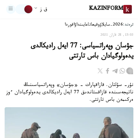
KAZINFORM
ق ز
ترەند:
2026-سايلاۋ
وقيعا
تاعايىنداۋ
اقوردا
15:03, 28 قازان 2021
جۋسان وپەراتسياسى: 77 ايەل راديكالدى
يدەولوگيادان باس تارتتى
نۇر- سۇلتان. قازاقپارات - «جۋسان» وپەراتسياسىنىڭ
ناتيجەسىندە قازاقستاندىق 77 ايەل راديكالدى يدەولوگيادان ءوز
ەركىمەن باس تارتتى.