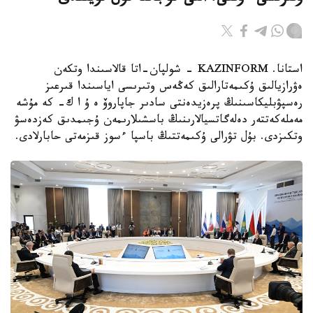
استانا. KAZINFORM - شولپان-اتا قالاسىندا وتكەن
ەۋرازيالىق ۇكىمەتارالىق كەڭەس وتىرىسى اياسىندا قىرعىز
رەسپۋبليكاسىنىڭ پرەزيدەنتى سادىر جاپاروۆ ە ۇ ا ك- كە مۇشە
مەملەكەتتەر دەلەگاتسيالارىنىڭ باسشىلارىمەن ۇجىمدىق كەزدەسۋ
وتكىزدى. بۇل تۋرالى ۇكىمەتتىڭ باسپا ءسوز قىزمەتى حابارلادى.