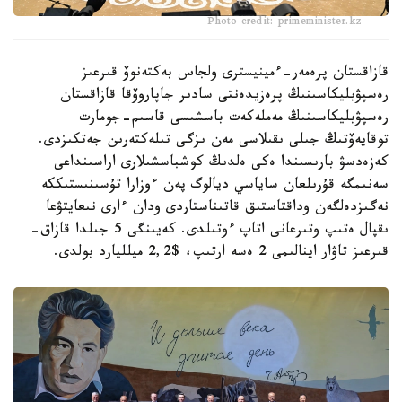
Photo credit: primeminister.kz
قازاقستان پرەمەر-ءمينيسترى ولجاس بەكتەنوۆ قىرعىز
رەسپۋبليكاسىنىڭ پرەزيدەنتى سادىر جاپاروۆقا قازاقستان
رەسپۋبليكاسىنىڭ مەملەكەت باسشىسى قاسىم-جومارت
توقايەۆتىڭ جىلى ىقىلاسى مەن ىزگى تىلەكتەرىن جەتكىزدى.
كەزەدسۋ بارىسىندا ەكى ەلدىڭ كوشباسشىلارى اراسىنداعى
سەنىمگە قۇرىلعان ساياسي ديالوگ پەن ءوزارا تۇسىنىستىككە
نەگىزدەلگەن وداقتاستىق قاتىناستاردى ودان ءارى نىعايتۋعا
ىقپال ەتىپ وتىرعانى اتاپ ءوتىلدى. كەيىنگى 5 جىلدا قازاق-
قىرعىز تاۋار اينالىمى 2 ەسە ارتىپ، $2,2 ميلليارد بولدى.