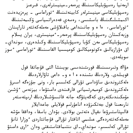
ارمەنيا رەسپۋبليكاسىنىڭ پرەمەر-مينيسترلەرى، قىرعىز
رەسپۋبليكاسى مينيسترلەر كابينەتىنىڭ ءتوراعاسى - پرەزيدەنت
اكىمشىلىگىنىڭ باسشىسى، رەسەي فەدەراتسياسى ۇكىمەتىنىڭ
ءتوراعاسى، ەا ە و جانىنداعى باقىلاۋشى مەملەكەتتەر تاراپىنان
وزبەكستان رەسپۋبليكاسىنىڭ پرەمەر-ءمينيسترى، يران يسلام
رەسپۋبليكاسى مەن كۋبا رەسپۋبليكاسىنىڭ وكىلدەرى، سونداي-
اق ەۋرازيالىق ەكونوميكالىق كوميسسيا القاسىنىڭ ءتوراعاسى ءسوز
سويلەدى.
ەۇاك وتىرىسىنىڭ قورىتىندىسى بويىنشا التى قۇجاتقا قول
قويىلدى. ولاردىڭ ىشىندە ە ا ە و- داعى تاۋارلاردىڭ
ەلەكتروندىق ساۋداسى تۋرالى كەلىسىم بار، ونى جۇزەگە اسىرۋ
ەلەكتروندىق كوممەرتسيانى قارقىندى دامىتۋعا، بيزنەس ءۇشىن
مۇمكىندىكتەردى كەڭەيتۋگە جانە قاتىسۋشىلاردىڭ ارىپتەستەر
نارىعىنا قول جەتكىزۋدە اناعۇرلىم قولايلى جاعدايلار
قالىپتاستىرۋعا ىقپال ەتەتىن بولادى. بۇدان باسقا، وداققا مۇشە
مەملەكەتتەردەگى عىلىمي اتاقتار تۋرالى قۇجاتتاردى ءوزارا تانۋ
تۋرالى كەلىسىم، سونداي-اق ىنتىماقتاستىقتى ودان ءارى دامىتۋ