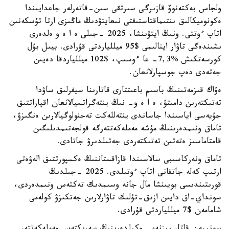
ولجاس بەكتەنوۆ قازىرگى سىرتقى سىن-قاتەرلەر جاعدايىندا
ەكونوميكالىق ىنتىماقتاستىقتى نىعايتۋدىڭ ماڭىزى ارتا تۇسكەنىن
اتاپ ءوتتى. ونىڭ ايتۋىنشا، 2025 -جىلى ە ا ە و ەلدەرى
ىشىندەگى تاۋار اينالىمى $95 ميللياردتى قۇرادى. بيىل بۇل
كورسەتكىش %7,3- عا ءوسىپ، $102 ميللياردقا دەيىن
جەتەدى دەپ جوسپارلانعان.
ەۇاك قىزمەتىنىڭ باسىم باعىتتارى قاتارىنا سيفرلىق ساۋدا
تەتىكتەرىن دامىتۋ، ە ا ە و- نىڭ ينتەگراتسيالانعان اقپاراتتىق
جۇيەسى اياسىندا جاساندى ينتەللەكت تەحنولوگيالارىن ەنگىزۋ،
تاماق ونىمدەرىنىڭ مۇشە مەملەكەتتەرگە قولجەتىمدىلىگىن
قامتاماسىز ەتەتىن تەتىكتەردى جەتىلدىرۋ جاتادى.
تاماق ونەركاسىبى سالاسىندا قازاقستاننىڭ ەكسپورتتىق الەۋەتى
ارتىپ كەلە جاتقانى اتاپ ءوتىلدى. 2025 -جىلدىڭ
قورىتىندىسى بويىنشا مال جانە وسىمدىك تەكتەس ونىمدەردى،
سونداي-اق دايىن ازىق-تۇلىك تاۋارلارىن جەتكىزۋ كولەمى
شامامەن $7 ميللياردتى قۇرادى.