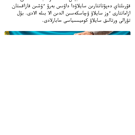
قۇرىلتاي دەپۋتاتتارىن سايلاۋدا داۋىس بەرۋ ءۇشىن قازاقستان
ازاماتتارى ءوز سايلاۋ ۋچاسكەسىن الدىن الا بىلە الادى. بۇل
تۋرالى ورتالىق سايلاۋ كوميسسياسى حابارلادى.
Фото: Kazinform / ИИ
GOV. KZ پلاتفورماسىندا ءوز سايلاۋ ۋچاسكەسىنىڭ ءنومىرى