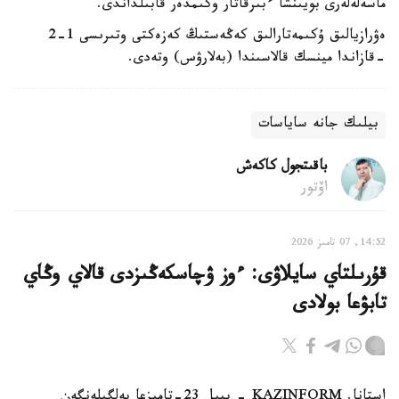
ماسەلەلەرى بويىنشا ءبىرقاتار وكىمدەر قابىلداندى.
ەۋرازيالىق ۇكىمەتارالىق كەڭەستىڭ كەزەكتى وتىرىسى 1-2
-قازاندا مينسك قالاسىندا (بەلارۋس) وتەدى.
بيلىك جانە ساياسات
باقىتجول كاكەش
اۆتور
14:52, 07 تامىز 2026
قۇرىلتاي سايلاۋى: ءوز ۋچاسكەڭىزدى قالاي وڭاي
تابۋعا بولادى
استانا. KAZINFORM - بيىل 23-تامىزعا بەلگىلەنگەن