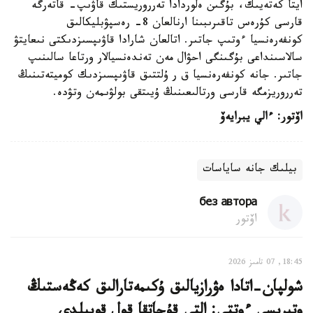
ايتا كەتەيىك، بۇگىن ەلوردادا تەرروريستىك قاۋىپ- قاتەرگە
قارسى كۇرەس تاقىرىبىنا ارنالعان 8- رەسپۋبليكالىق
كونفەرەنسيا ءوتىپ جاتىر. اتالعان شارادا قاۋىپسىزدىكتى نىعايتۋ
سالاسىنداعى بۇگىنگى احۋال مەن تەندەنسيالار ورتاعا سالىنىپ
جاتىر. جانە كونفەرەنسيا ق ر ۇلتتىق قاۋىپسىزدىك كوميتەتىنىڭ
تەرروريزمگە قارسى ورتالىعىنىڭ ۇيىتقى بولۋىمەن وتۋدە.
اۆتور: ءالي يبرايەۆ
بيلىك جانە ساياسات
без автора
اۆتور
18:45, 07 تامىز 2026
شولپان-اتادا ەۋرازيالىق ۇكىمەتارالىق كەڭەستىڭ
وتىرىسى ءوتتى: التى قۇجاتقا قول قويىلدى