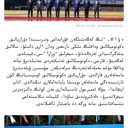
Photo credit: primeminister.kz
ە ۇ ا ك- ءتىڭ كەڭەيتىلگەن قۇرامداعى وتىرىسىندا ەۋرازيالىق
ەكونوميكالىق وداقتىڭ ىشكى نارىعىن ودان ءارى دامىتۋ، سالالىق
ينتەگراتسيانى تەرەڭدەتۋ، سيفرلىق ءوزارا ءىس-قيمىلدى
كەڭەيتۋ، قارجى-ەكونوميكالىق تەتىكتەردى جەتىلدىرۋ جانە
وداققا مۇشە مەملەكەتتەردىڭ بىرلەسكەن جۇمىسىن ۇيلەستىرۋ
ماسەلەلەرى قارالدى. ەۋرازيالىق ەكونوميكالىق كوميسسيانىڭ كۇن
تارتىبىندەگى ماسەلەلەر بويىنشا باياندامالارى تىڭدالدى. اتاپ
ايتقاندا، جۇك تەمىرجول تاسىمالدارى مەن كولىك دالىزدەرىن
سيفرلاندىرۋ، ەلەكتروندىق ساۋدا، كليمات سالاسىنداعى
ىنتىماقتاستىق جانە وزگە دە باعىتتار تالقىلاندى.