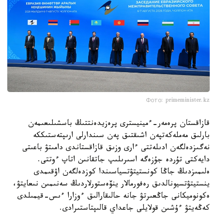
Фото: primeminister.kz
قازاقستان پرەمەر-ءمينيسترى پرەزيدەنتتىڭ باسشىلىعىمەن
بارلىق مەملەكەتپەن اشىقتىق پەن سىندارلى ارىپتەستىككە
نەگىزدەلگەن ادىلەتتى ءارى وزىق قازاقستاندى دامىتۋ باعىتى
دايەكتى تۇردە جۇزەگە اسىرىلىپ جاتقانىن اتاپ ءوتتى.
ەلىمىزدىڭ جاڭا كونستيتۋتسياسىندا كوزدەلگەن اۋقىمدى
ينستيتۋتسيونالدىق رەفورمالار ينۆەستورلاردىڭ سەنىمىن نىعايتۋ،
ەكونوميكانى جاڭعىرتۋ جانە حالىقارالىق ءوزارا ءىس-قيمىلدى
كەڭەيتۋ ءۇشىن قولايلى جاعداي قالىپتاستىرادى.