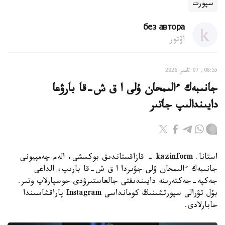
سپورت
без автора
اۆتور
08:55, 07 تامىز 2026
جانىبەك ءالىمحان ۇلى ا ق ش-قا بارۋعا
دايىندالىپ جاتىر
استانا. kazinform - قازاقستاندىق بوكسشى، الەم چەمپيونى
جانىبەك ءالىمحان ۇلى جۋىردا ا ق ش-قا بارىپ، الداعى
جەكپە-جەكتەرىنە دايىندىقتى جالعاستىرۋدى جوسپارلاپ وتىر.
بۇل تۋرالى سپورتشىنىڭ كومانداسى Instagram پاراقشاسىندا
حابارلادى.