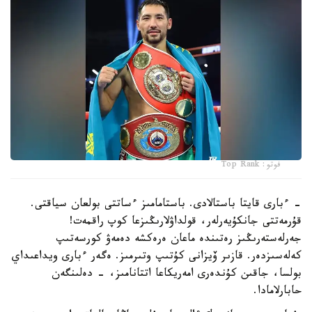
فوتو: Top Rank
- ءبارى قايتا باستالادى. باستامامىز ءساتتى بولعان سياقتى.
قۇرمەتتى جانكۇيەرلەر، قولداۋلارىڭىزعا كوپ راقمەت!
جەرلەستەرىڭىز رەتىندە ماعان ەرەكشە دەمەۋ كورسەتىپ
كەلەسىزدەر. قازىر ۆيزانى كۇتىپ وتىرمىز. ەگەر ءبارى ويداعىداي
بولسا، جاقىن كۇندەرى امەريكاعا اتتانامىز، - دەلىنگەن
حابارلامادا.