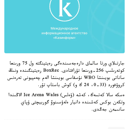
جارتىلاي ورتا سالماق دارەجەسىندەگى رەيتينگتە ول 75 ورىنعا
كوتەرىلىپ 256-ورىنعا تۇراقتادى. BoxRec رەيتينگىندە ونىڭ
ساناتى بويىنشا WBO نۇسقاسى بويىنشا الەم چەمپيونى تەرەنس
كروۋفورد (33-0، 24 ك و) كوش باستاپ تۇر.
ەسكە سالا كەتسەك، كەشە (ۋەلس) Ice Arena Wales الاڭىندا
وتكەن بوكس كەشىندە دانيار ەلەۋسىنوۆ گوربيچتى ۇپاي
سانىمەن جەڭدى.