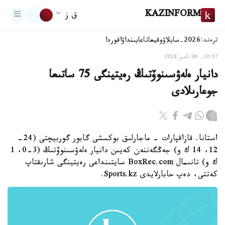
KAZINFORM
ق ز
ترەند:
2026-سايلاۋ
وقيعا
تاعايىنداۋ
اقوردا
10:57, 06 تامىز 2018
دانيار ەلەۋسىنوۆتىڭ رەيتينگى 75 ساتىعا
جوعارىلادى
استانا. قازاقپارات - ماجارلىق بوكسشى گابور گوربيچتى (24-
12، 14 ك و) جەڭگەننەن كەيىن دانيار ەلەۋسىنوۆتىڭ (3-0، 1
ك و) تانىمال BoxRec.com سايتىنداعى رەيتينگى شارىقتاپ
كەتتى، دەپ حابارلايدى Sports.kz.