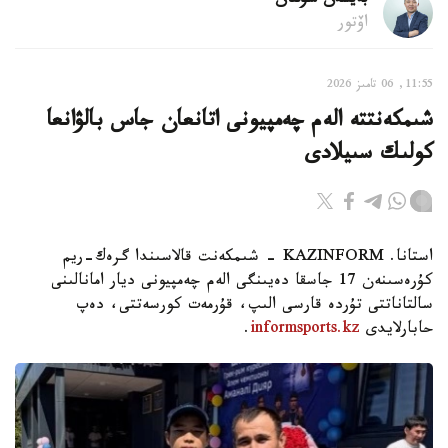
بەيسەن سۇلتان
اۆتور
11:55, 06 تامىز 2026
شىمكەنتتە الەم چەمپيونى اتانعان جاس بالۋانعا
كولىك سىيلادى
استانا. KAZINFORM - شىمكەنت قالاسىندا گرەك-ريم
كۇرەسىنەن 17 جاسقا دەيىنگى الەم چەمپيونى ديار امانالىنى
سالتاناتتى تۇردە قارسى الىپ، قۇرمەت كورسەتتى، دەپ
حابارلايدى
informsports.kz
.