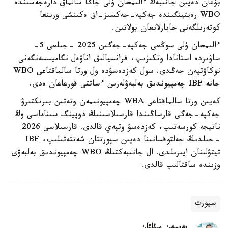
بۇعان دەيىن جانىبەك ءالىمحان ۇلى جاڭا سالماق دارەجەسىندە
WBO رەيتينگىندە جەكپە-جەكسىز-اق ەكىنشى ورىنعا
كوتەرىلگەنى حابارلانعان بولاتىن.
ءالىمحان ۇلى سوڭعى جەكپە-جەگىن 2025 -جىلعى 5-
ساۋىردە استانادا وتكىزىپ، فرانسيالىق اناۋەل نگاميسسەنگەنى
نوكاۋتپەن جەڭدى. سول كەزدەسۋدە ول ورتا سالماقتاعى WBO
جانە IBF چەمپيوندىق بەلبەۋلەرىن ءساتتى قورعاعان ەدى.
كەيىن ورتا سالماقتاعى WBA چەمپيونىمەن وتەتىن بىرىكتىرۋ
جەكپە-جەگى قارساڭىندا قارسىلاسىنىڭ دوپينگ سىناماسى وڭ
ناتيجە كورسەتىپ، كەزدەسۋ وتپەي قالدى. قارسىلاسى 2026
-جىلدىڭ جەلتوقسانىنا دەيىن سپورتتان شەتتەتىلىپ، IBF
تيتۋلىنان ايىرىلدى. ال جانىبەكتىڭ WBO چەمپيوندىق بەلبەۋى
وزىندە ساقتالىپ قالدى.
سپورت