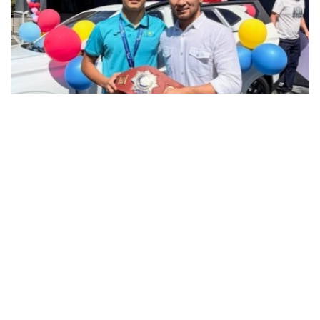
فوتو: instagram.com/ grekoroman_wrestlingkz
باكۋدە وتكەن جاسوسپىرىمدەر اراسىنداعى الەم چەمپيوناتىندا 55
كەلىگە دەيىنگى سالماق دارەجەسىندە التىن مەدال جەڭىپ العان
جاس بالۋانعا سۋ جاڭا اۆتوكولىك پەن اسىل تۇقىمدى تۇلپار
سىيعا تارتىلدى.
چەمپيون جەڭىستەن كەيىنگى اسەرىن ءبولىسىپ، جەتىستىككە
جەتۋ جولىندا قولداۋ كورسەتكەن جاتتىقتىرۋشىلارىنا، اتا-
اناسىنا جانە جانكۇيەرلەرگە العىسىن ءبىلدىردى.
- بۇل جەڭىستىڭ قۋانىشىن سوزبەن جەتكىزۋ قيىن. وسى كۇنگە
جەتۋ ءۇشىن كوپ ەڭبەك ەتتىك، تالماي جاتتىقتىق. قۋانىشىمدى