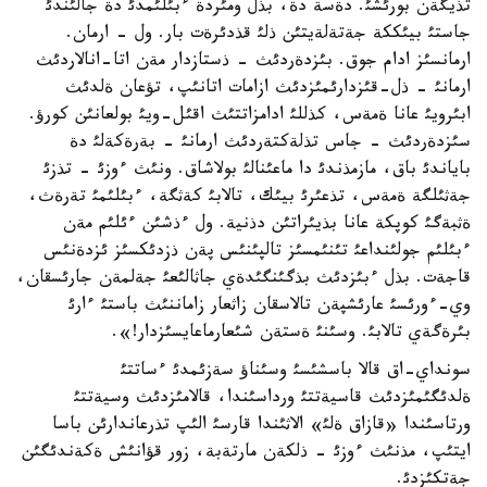
تذيگةن بورئشئ. دةسة دة، بذل ومئردة ءبئلئمدئ دة جالئندئ
جاستئ بيئككة جةتةلةيتئن ذلئ قذدئرةت بار. ول - ارمان.
ارمانسئز ادام جوق. بئزدةردئث - ذستازدار مةن اتا-انالاردئث
ارمانئ - ذل-قئزدارئمئزدئث ازامات اتانئپ، تؤعان ةلدئث
ابئرويئ عانا ةمةس، كذللئ ادامزاتتئث اقئل-ويئ بولعانئن كورؤ.
سئزدةردئث - جاس تذلةكتةردئث ارمانئ - بةرةكةلئ دة
باياندئ باق، مازمذندئ دا ماعئنالئ بولاشاق. ونئث ءوزئ - تذزئ
جةثئلگة ةمةس، تذعئرئ بيئك، تالابئ كةثگة، ءبئلئمئ تةرةث،
ةثبةگئ كوپكة عانا بذيئراتئن دذنية. ول ءذشئن ءئلئم مةن
ءبئلئم جولئنداعئ تئنئمسئز تالپئنئس پةن ذزدئكسئز ئزدةنئس
قاجةت. بذل ءبئزدئث بذگئنگئدةي جاثالئعئ جةلمةن جارئسقان،
وي-ءورئسئ عارئشپةن تالاسقان زاثعار زاماننئث باستئ ءارئ
بئرةگةي تالابئ. وسئنئ ةستةن شئعارماعايسئزدار!».
سونداي-اق قالا باسشئسئ وسئناؤ سةزئمدئ ءساتتئ
ةلدئگئمئزدئث قاسيةتتئ ورداسئندا، قالامئزدئث وسيةتتئ
ورتاسئندا «قازاق ةلئ» الاثئندا قارسئ الئپ تذرعاندارئن باسا
ايتئپ، مذنئث ءوزئ - ذلكةن مارتةبة، زور قؤانئش ةكةندئگئن
جةتكئزدئ.