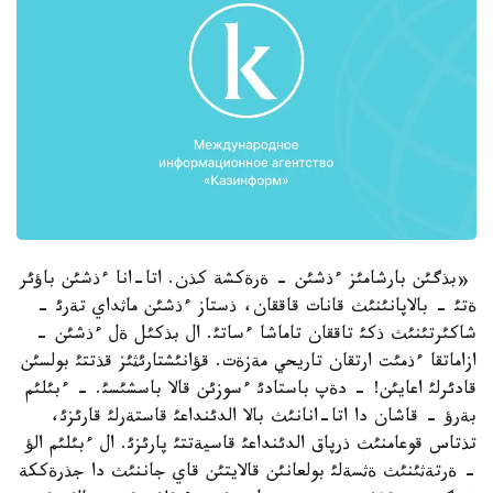
«بذگئن بارشامئز ءذشئن - ةرةكشة كذن. اتا-انا ءذشئن باؤئر
ةتئ - بالاپانئنئث قانات قاققان، ذستاز ءذشئن ماثداي تةرئ -
شاكئرتئنئث ذكئ تاققان تاماشا ءساتئ. ال بذكئل ةل ءذشئن -
ازاماتقا ءذمئت ارتقان تاريحي مةزةت. قؤانئشتارئثئز قذتتئ بولسئن
قادئرلئ اعايئن! - دةپ باستادئ ءسوزئن قالا باسشئسئ. - ءبئلئم
بةرؤ - قاشان دا اتا-انانئث بالا الدئنداعئ قاستةرلئ قارئزئ،
تذتاس قوعامنئث ذرپاق الدئنداعئ قاسيةتتئ پارئزئ. ال ءبئلئم الؤ
- ةرتةثئنئث ةثسةلئ بولعانئن قالايتئن قاي جاننئث دا جذرةككة