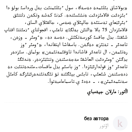
«بولاشاق بئلئمدة دةسةك، سول ءبئلئمنئث بةل ورداسئ بولؤ دا
ءبئزدئث قالامئزدئث ةنشئسئندة. كذنئ كةشة وتكةن ذلتتئق
ءبئرئثعاي تةستئدة جالپئلاي ةمةس، جالقئلاي الساق،
قالامئزدان 75 بالا «التئن بةلگئ» تاعئپ، اقجولتاي ءذمئتتئ اقتاپ
شئقتئ. بذل جاقسئ كورسةتكئش. دةسة دة، «ءومئر - وزةن،
تاعدئر - تةثئز» دةگةن. باسقاشا ايتقاندا، «ءومئر ءوز
رةتئمةن، ال تاعدئر قاشاندا تاؤقئمةتئمةن» بولماق. سئزدةر
بذگئن ءومئردئث العاشقئ مةجةسئنةن وتتئثئزدةر. ةندئگئ
تاعدئر ءوز قولدارئثئزدا. ءوز باسئم بذل ماقسات-مئندةتتئث دة
ذدةسئنةن شئعئپ، تابئس بيئگئنة تؤ تئگةتئندةرئثئزگة كامئل
سةنئمدئمئن»، - دةدئ ي.تاسماعامبةتوأ.
اأتور: مارلان جيةمباي
без автора
اۆتور