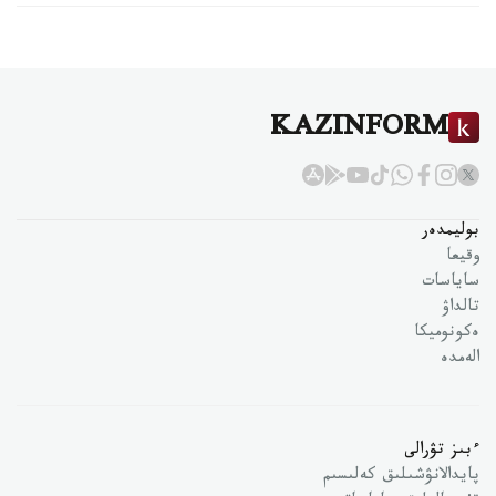
KAZINFORM
بوليمدەر
وقيعا
ساياسات
تالداۋ
ەكونوميكا
الەمدە
ءبىز تۋرالى
پايدالانۋشىلىق كەلىسىم