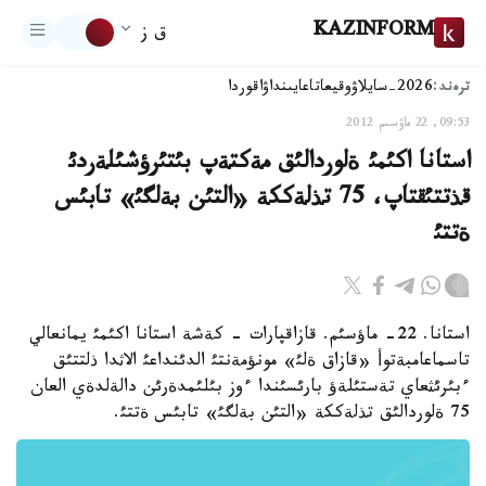
KAZINFORM
ق ز
ترەند:
2026-سايلاۋ
وقيعا
تاعايىنداۋ
اقوردا
09:53, 22 ماۋسىم 2012
استانا اكئمئ ةلوردالئق مةكتةپ بئتئرؤشئلةردئ
قذتتئقتاپ، 75 تذلةككة «التئن بةلگئ» تابئس
ةتتئ
استانا. 22- ماؤسئم. قازاقپارات - كةشة استانا اكئمئ يمانعالي
تاسماعامبةتوأ «قازاق ةلئ» مونؤمةنتئ الدئنداعئ الاثدا ذلتتئق
ءبئرئثعاي تةستئلةؤ بارئسئندا ءوز بئلئمدةرئن دالةلدةي العان
75 ةلوردالئق تذلةككة «التئن بةلگئ» تابئس ةتتئ.