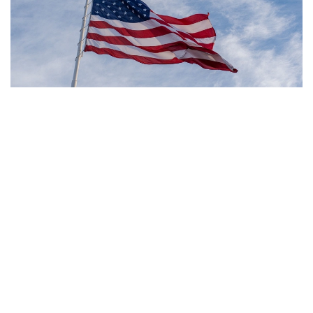
Фото: Pexels
- مەنىڭ ويىمشا، تۋۋ ارقىلى ازاماتتىق بەرىلەتىن الەمدەگى
جالعىز ەل - ءبىز. ءبىز بۇل تاجىريبەنى توقتاتامىز، - دەدى
ترامپ.
بۇعان دەيىن ترامپ تۋۋ ارقىلى ازاماتتىق الۋ قاعيداتىن شەكتەۋگە
باعىتتالعان بىرنەشە جارلىققا قول قويعان بولاتىن. پرەزيدەنت
اكىمشىلىگىنىڭ وكىلى ستيۆەن ميللەردىڭ ايتۋىنشا، ولاردىڭ
ءبىرى «بوسانۋ تۋريزمى» دەپ اتالاتىن تاجىريبەگە تىيىم سالۋعا
قاتىستى.