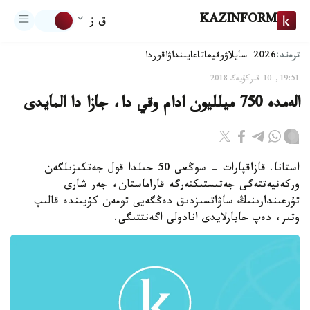
KAZINFORM
ق ز
ترەند:
2026-سايلاۋ
وقيعا
تاعايىنداۋ
اقوردا
19:51, 10 قىركۇيەك 2018
الەمدە 750 ميلليون ادام وقي دا، جازا دا المايدى
استانا. قازاقپارات - سوڭعى 50 جىلدا قول جەتكىزىلگەن
وركەنيەتتەگى جەتىستىكتەرگە قاراماستان، جەر شارى
تۇرعىندارىنىڭ ساۋاتسىزدىق دەڭگەيى تومەن كۇيىندە قالىپ
وتىر، دەپ حابارلايدى انادولى اگەنتتىگى.