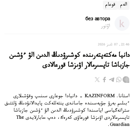
الەم
قوعام
без автора
اۆتور
22:46, 07 تامىز 2026
دانيا مەكتەپتەرىندە كوشىرۋدىڭ الدىن الۋ ءۇشىن
جازباشا تاپسىرمالار اۋىزشا قورعالادى
استانا. KAZINFORM - دانيادا جوعارى سىنىپ وقۋشىلارى
ءبىلىم بەرۋ جۇيەسىندە جاساندى ينتەللەكت پايدالانۋدىڭ ۇلتتىق
ستراتەگياسى اياسىندا كوشىرۋدىڭ الدىن الۋ ءۇشىن جازباشا
تاپسىرمالاردى اۋىزشا قورعاۋى كەرەك، دەپ حابارلايدى The
Guardian.