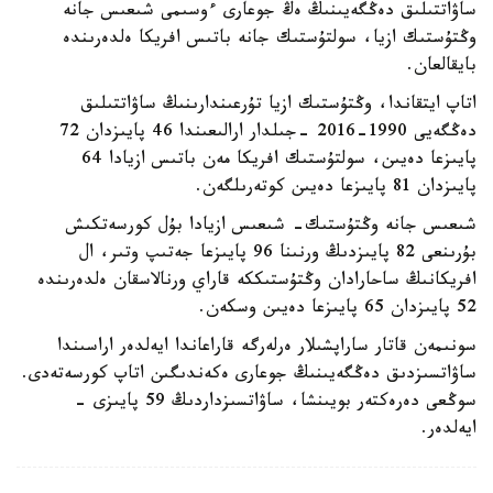
ساۋاتتىلىق دەڭگەيىنىڭ ەڭ جوعارى ءوسىمى شىعىس جانە
وڭتۇستىك ازيا، سولتۇستىك جانە باتىس افريكا ەلدەرىندە
بايقالعان.
اتاپ ايتقاندا، وڭتۇستىك ازيا تۇرعىندارىنىڭ ساۋاتتىلىق
دەڭگەيى 1990-2016 -جىلدار ارالىعىندا 46 پايىزدان 72
پايىزعا دەيىن، سولتۇستىك افريكا مەن باتىس ازيادا 64
پايىزدان 81 پايىزعا دەيىن كوتەرىلگەن.
شىعىس جانە وڭتۇستىك- شىعىس ازيادا بۇل كورسەتكىش
بۇرىنعى 82 پايىزدىڭ ورنىنا 96 پايىزعا جەتىپ وتىر، ال
افريكانىڭ ساحارادان وڭتۇستىككە قاراي ورنالاسقان ەلدەرىندە
52 پايىزدان 65 پايىزعا دەيىن وسكەن.
سونىمەن قاتار ساراپشىلار ەرلەرگە قاراعاندا ايەلدەر اراسىندا
ساۋاتسىزدىق دەڭگەيىنىڭ جوعارى ەكەندىگىن اتاپ كورسەتەدى.
سوڭعى دەرەكتەر بويىنشا، ساۋاتسىزداردىڭ 59 پايىزى -
ايەلدەر.