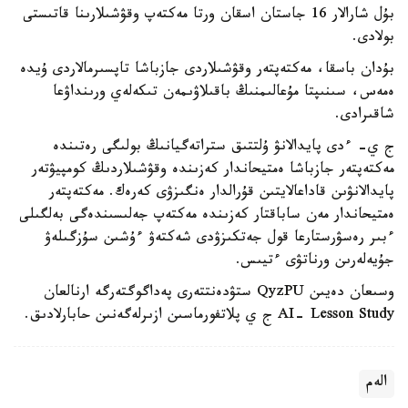
بۇل شارالار 16 جاستان اسقان ورتا مەكتەپ وقۋشىلارىنا قاتىستى
بولادى.
بۇدان باسقا، مەكتەپتەر وقۋشىلاردى جازباشا تاپسىرمالاردى ۇيدە
ەمەس، سىنىپتا مۇعالىمنىڭ باقىلاۋىمەن تىكەلەي ورىنداۋعا
شاقىرادى.
ج ي- ءدى پايدالانۋ ۇلتتىق ستراتەگيانىڭ بولىگى رەتىندە
مەكتەپتەر جازباشا ەمتيحاندار كەزىندە وقۋشىلاردىڭ كومپيۋتەر
پايدالانۋىن قاداعالايتىن قۇرالدار ەنگىزۋى كەرەك. مەكتەپتەر
ەمتيحاندار مەن ساباقتار كەزىندە مەكتەپ جەلىسىندەگى بەلگىلى
ءبىر رەسۋرستارعا قول جەتكىزۋدى شەكتەۋ ءۇشىن سۇزگىلەۋ
جۇيەلەرىن ورناتۋى ءتيىس.
وسىعان دەيىن QyzPU ستۋدەنتتەرى پەداگوگتەرگە ارنالعان
AI- Lesson Study ج ي پلاتفورماسىن ازىرلەگەنىن حابارلادىق.
الەم