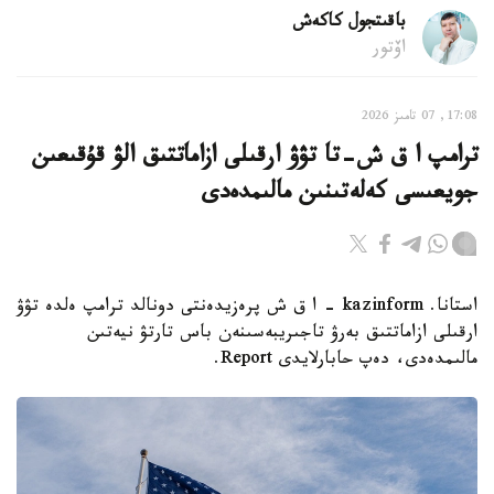
باقىتجول كاكەش
اۆتور
17:08, 07 تامىز 2026
ترامپ ا ق ش-تا تۋۋ ارقىلى ازاماتتىق الۋ قۇقىعىن
جويعىسى كەلەتىنىن مالىمدەدى
استانا. kazinform - ا ق ش پرەزيدەنتى دونالد ترامپ ەلدە تۋۋ
ارقىلى ازاماتتىق بەرۋ تاجىريبەسىنەن باس تارتۋ نيەتىن
مالىمدەدى، دەپ حابارلايدى Report.