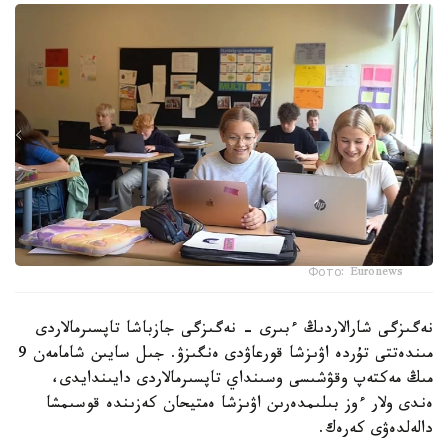
Фото: Euronews
نەگىزگى شارالاردىڭ ءبىرى - نەگىزگى جازباشا تاپسىرمالاردى
مىندەتتى تۇردە اۋىزشا قورعاۋدى ەنگىزۋ. جىل سايىن شامامەن 9
مىڭ مەكتەپ وقۋشىسى وسىنداي تاپسىرمالاردى دايىندايدى،
ەندى ولار ءوز بىلىمدەرىن اۋىزشا ەمتيحان كەزىندە قوسىمشا
دالەلدەۋى كەرەك.