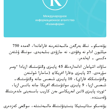
يۋنەسكو- نىڭ بەرگەن مالىمەتتەرىنە قاراعاندا، الەمدە 750
ميلليون ادام نە وقۋدى، نە جازۋدى بىلمەيدى. سونىڭ ۇشتەن
ەكىسى - ايەلدەر.
ساۋات اشپاعان ادامداردىڭ 45 پايىزى وڭتۇستىك ازيادا ءومىر
سۇرەدى. 27 پايىزى «قارا افريكا» (ساحارا شولىنەن
وڭتۇستىككە قاراي)، 10 پايىزى شىعىس جانە وڭتۇستىك-
شىعىس ازيا، 9 پايىزى سولتۇستىك افريكا جانە باتىس ازيا،
ءتورت پايىزى لاتىن امەريكاسى مەن كاريب باسسەينى ەلدەرىنىڭ
ۇلەسىندە.
يۋنەسكو ستاتيستيكا ينستيتۋتىنىڭ مالىمەتىنشە، سوڭعى كەزدەرى