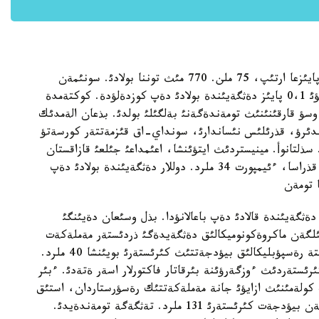
«مذناي ءوندئرؤ كولةمئ 2008 جئلعا قاراعاندا 7،3 پايئزعا ارتئپ، 75 ملن. 770 مئث توننا بولادئ. سونئمةن
بئرگة، 2009 جئلئ ناقتئ جالپئ ئشكئ ءونئمنئث ءوسؤئ 0،1 پايئز دةثگةيئندة بولادئ دةپ كوزدةلؤدة. كوكتةمدة
وسؤ قارقئنئنئث تومةندةگةنئ بةلگئلئ بولدئ. بذعان الةمدئك
دئرؤ، قذرئلئس نئساندارئ، سونداي-اق قئزمةتتةر كورسةتؤ
لتانوأ. مينيستردئث ايتؤئنشا، اعئمداعئ جئلعئ قازاقستان
ةكسپورتئنئث بولجامئ شامامةن 47،7 ملرد. دوللاردئ قذراسا، ءئيمپورت 34 ملرد. دوللار دةثگةيئندة بولادئ دةپ
ئث سوثئندا ءئينفلياسييا 8-8،5 پايئز دةثگةيئندة قالادئ دةپ باعالانؤدا. بذل وسئعان دةيئنگئ
ةن. كورسةتئلگةن ماكروةكونوميكالئق دةثگةيدةگئ ذردئستةر مةملةكةت
كئرئسئنئث دةثگةيئنة ءارتذرلئ اسةر ةتةدئ. بذل رةتتة رةسپؤبليكالئق بيؤدجةتتئث كئرئستةرئ بويئنشا 40 ملرد.
رئستةردئث ءوزگةرؤئنة بئرقاتار فاكتورلار اسةر ةتةدئ. ءبئر
ت كولةمئنئث ازايؤئ جانة مةملةكةتتئك رةسؤرستاردان، استئق
ساتؤدان تذسكةن قاراجاتتئ قايتارؤدئ ذزارتؤ ةسةبئنةن بيؤدجةت كئرئستةرئ 131 ملرد. تةثگةگة تومةندةيدئ.