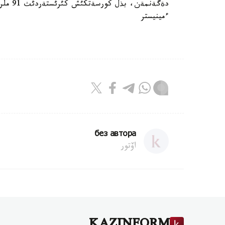
دةگةنم
ءمينيستر
без автора
اۆتور