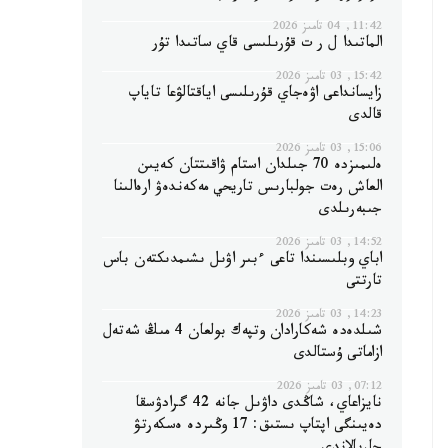
11:42, 04 تامىز 2026
الماتىدا ل ر ت قۇرىلىسى قاي ساتىدا تۇر
15:42, 03 تامىز 2026
زايسانداعى اۋەجاي قۇرىلىسى اياقتالۋعا تاياپ
قالدى
15:06, 03 تامىز 2026
ەلىمىزدە 70 جىلدان استام ۋاقىتتان كەيىن
العاش رەت جولبارىس تاريحي مەكەندەۋ ارەالىنا
جىبەرىلدى
14:52, 03 تامىز 2026
اباي وبلىسىندا تاعى ءبىر اۋىل ىشىمدىكتەن باس
تارتتى
14:23, 03 تامىز 2026
شىلدەدە شەكارادان وتپەك بولعان 4 مىڭ شەتەل
ازاماتى ۇستالدى
07:12, 03 تامىز 2026
نايزاعاي، شاڭدى داۋىل جانە 42 گرادۋسقا
دەيىنگى اپتاپ ىستىق: 17 وڭىردە ەسكەرتۋ