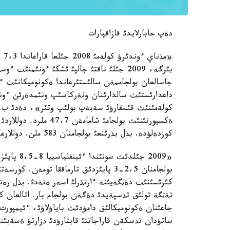
دةپ حابارلايدئ قازاقپارات
جاسالعان بولجاممةن سالئستئرعاندا ةكونوميكانئث ء
داعدارئستئث سالدارئنان ونةركاسئپ ونئمدةرئن ءون
كولةمئنئث قئسقارؤئ سةبةپ بولئپ وتئر»، دةدئ ب. سذ
كوزدةلؤدة. بذل بذرئنعئ بولجامنان 583 ملن. دوللارعا تومةن
«2009 جئلد
بولجامنان 2،5-3 پايئزدئق تارماققا توم
تةثگة تولئق تذسپةيدئ دةگةن بولجام بار. اتالعان كئ
جاعئنان ةكونوميكالئق دامؤدئث باياؤلاؤئ، ءئيمپور