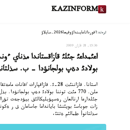
KAZINFORM
ترەند:
اقوردا
تاعايىنداۋ
وقيعا
2026-سايلاۋ
15:36, 28 قازان 2009
بولادئ دةپ بولجانؤدا - ب. سذلتانو
جئلدارعا ارنالعان رةسپؤبليكالئق بيؤدجةت تؤرالئ
زاث جوباسئ بويئنشا بايانداما جاساعان ق ر ةكون
سذلتانوأ ظمالئم ةتتئ،