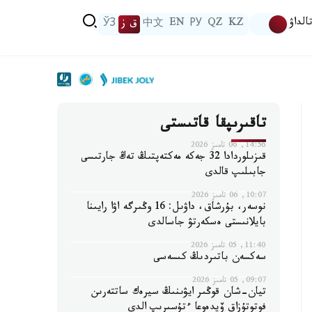
الداۋ
KZ
QZ
РУ
EN
中文
ق ز
ЎЗ
تاقىرىپقا قاتىستى
14:56, 06 تامىز 2026
قىزىلوردادا 32 جەكە مەكتەپتىڭ تەڭ جارتىسى
جابىلىپ قالدى
10:07, 06 تامىز 2026
نوسەر، بۇرشاق، داۋىل: 16 وڭىرگە اۋا رايىنا
بايلانىستى ەسكەرتۋ جاسالدى
11:40, 05 تامىز 2026
سەكسەن باتىردىڭ كىسەسى
09:07, 05 تامىز 2026
تيان-شان قوڭىر ايۋىنىڭ سيرەك ساتتەرىن
فوتوتۇزاق ۆيدەوعا ءتۇسىرىپ الدى