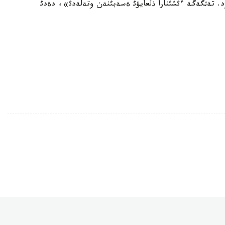
ةن، بذل كورسةتكئش كئرئستةردئث 91 ملرد. تةثگةگة ءئشئنارا ذلعايؤئ ةسةبئنةن وتةلةدئ»، دةدئ