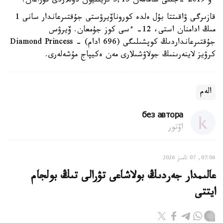
ءو 2019 -جىلى شامامەن 5,15 تريلليون دوللاردى قۇراعان.
قازىرگى ۋاقىتتا بۇل ەلدە كوروناۆيرۋستى جۇقتىرعاندار سانى 1
مىڭ ادامنان استى، 12- ءسى كوز جۇمعان. ۆيرۋس
جۇقتىرعانداردىڭ كوپشىلىگى (696 ادام) - Diamond Princess
كرۋيز لاينەرىنىڭ جولاۋشىلارى مەن ەكيپاج مۇشەلەرى.
الەم
без автора
اۆتور
07:06, 07 تامىز 2026
عالىمدار جەردىڭ بولاشاعى تۋرالى تىڭ بولجام
ايتتى