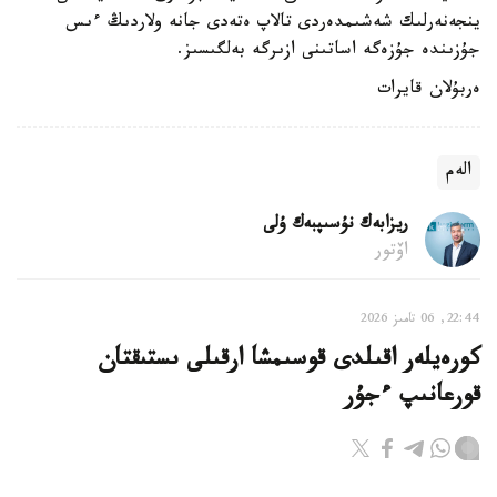
ينجەنەرلىك شەشىمدەردى تالاپ ەتەدى جانە ولاردىڭ ءىس
جۇزىندە جۇزەگە اساتىنى ازىرگە بەلگىسىز.
ەربۇلان قايرات
الەم
ريزابەك نۇسىپبەك ۇلى
اۆتور
22:44, 06 تامىز 2026
كورەيلەر اقىلدى قوسىمشا ارقىلى ىستىقتان
قورعانىپ ءجۇر