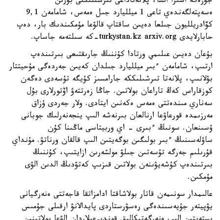
جۇزەگە اسىرا السا، پلانەتاداعى تىرشىلىكتى بۇرىن
ەسەپتەلگەندەي تاعى 1 ميلليارد جىل ەمەس، شامامەن 9,1
كۆادريلليون جىلعا دەيىن ساقتاپ قالۋعا مۇمكىندىك بار، دەپ
حابارلايدى turkystan.kz arxiv.org-كە سىلتەمە جاساپ.
بۇعان دەيىن عىلىمي ورتادا كۇننىڭ جارىقتىعى بىرتىندەپ
ارتىپ، شامامەن ءبىر ميلليارد جىلدان كەيىن جەردەگى مۇحيتتار
بۋلانىپ، پلانەتا تىرشىلىككە جارامسىز كۇيگە تۇسەدى دەگەن
كوزقاراس كەڭ تاراعان بولاتىن. جاڭا زەرتتەۋ اۆتورلارى بۇل
سەناري مىندەتتى ەمەس ەكەنىن ايتادى. ولار جەردى ۇزاق
مەرزىمدە قورعاۋعا ارنالعان بىرنەشە الىپ ينجەنەرلىك جوبانى
ۇسىنعان. سونىڭ ءبىرى - اي وربيتاسى ماڭىنا كۇن
ساۋلەسىنىڭ ءبىر بولىگىن بوگەيتىن الىپ قالقان ورناتۋ. مۇنداي
قۇرىلىم جەرگە تۇسەتىن جىلۋ مولشەرىن ازايتىپ، كۇننىڭ
بىرتىندەپ كۇشەيۋىنەن بولاتىن قىزىپ كەتۋدىڭ الدىن الۋى
مۇمكىن.
عالىمدار سونىمەن قاتار بولاشاقتا ادامزاتقا قاجەتتى ەنەرگيانى
يۋپيتەر جۇيەسىندەگى رەسۋرستاردى پايدالانۋ ارقىلى جۇمىس
ىستەيتىن الىپ ەنەرگەتيكالىق قوندىرعىلاردان الۋعا بولاتىنىن