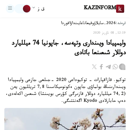
KAZINFORM
ق ز
ترەند:
2026-سايلاۋ
وقيعا
تاعايىنداۋ
اقوردا
12:19, 08 ناۋرىز 2020
وليمپيادا ويىندارى وتپەسە، جاپونيا 74 ميلليارد
دوللار شىعىنعا باتادى
توكيو. قازاقپارات - توكيوداعى 2020 -جىلعى جازعى وليمپيادا
ويىندارىنىڭ بولماۋى جاپون ەكونوميكاسىنا 7,8 تريلليون يەن
(74,2 ميلليارد دوللار قازىرگى كۋرس بويىنشا) شىعىن اكەلەدى،
دەپ حابارلادى Kyodo اگەنتتىگى.