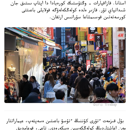
استانا. قازاقپارات - وڭتۇستىك كورەيادا دا اپتاپ ىستىق جان
شىداتپاي تۇر. قازىر ەلدە كولەڭكەلەۋگە قولايلى باعىتتى
كورسەتەتىن قوسىمشاعا سۇرانىس ارتقان.
Фото: Yonhap
بۇل قىزمەت ءتۇرى كۇننىڭ ءتۇسۋ باعىتىن ەسەپتەپ، عيماراتتار
مەن اعاشتاردىڭ كولەڭكەسىن ەسكەرەدى. تاعى، قوعامدىق