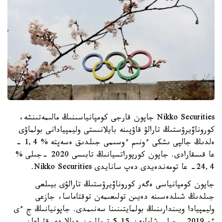
Nikko Securities جاپون قارجى كومپانياسىنىڭ مالىمەتىنشە،
كوروناۆيرۋستىڭ تارالۋ قاۋپىنە بايلانىستى وليمپيادانى بولماۋى
ەلدىڭ جالپى ىشكى ءونىم ءوسىمى جىلدىق ەسەپتە % 1,4 -
عا قىسقارادى. جاپون كورپوراتسيانىڭ تابىسى 2020 –جىلى %
24,4- عا تومەندەيدى دەپ سانايدى Nikko Securities.
جاپون كومپانياسى ەگەر كوروناۆيرۋستىڭ تارالۋى بيىلعى
جىلدىڭ شىلدەسىنە دەيىن تولىعىمەن توقتاماسا، جازعى
وليمپيادا ويىندارىنىڭ بولمايتىنىنا سەنىمدى. جاپونيانىڭ ج ءى