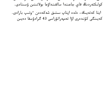
كولىكتەردىڭ قاي جاعىندا سالقىنداۋعا بولاتىنىن ۇسىنادى.
ايتا كەتەيىك، ەلدە اپتاپ ىستىق شەكەدەن ءوتىپ بارادى.
كەيىنگى كۇندەرى اۋا تەمپەراتۋراسى 43 گرادۋسقا دەيىن
كوتەرىلگەن.
الەم
باقىتجول كاكەش
اۆتور
21:43, 06 تامىز 2026
يران پارسى شىعاناعى ەلدەرىنىڭ ەنەرگەتيكالىق
ينفراقۇرىلىمىنا سوققى جاساۋى مۇمكىن ەكەنىن
ەسكەرتتى