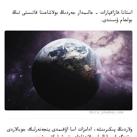
استانا.قازاقپارات - عالىمدار جەردىڭ بولاشاعىنا قاتىستى تىڭ
بولجام ۇسىندى.
Фото: pixabay.com
ولاردىڭ پىكىرىنشە، ادامزات اسا اۋقىمدى ينجەنەرلىك جوبالاردى