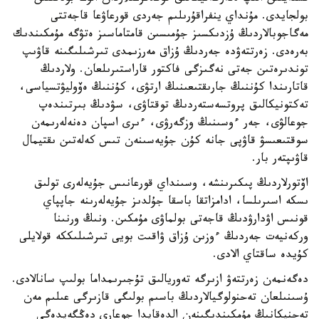
بولجايدى. مۇنداي ينفراقۇرىلىم جەردى قورعاۋعا قاجەتتى
مەگاجوبالاردىڭ ۇزدىكسىز جۇمىسىن قامتاماسىز ەتۋگە مۇمكىندىك
بەرەدى. زەرتتەۋدە جەردىڭ ۇزاق مەرزىمدى تىرشىلىگىنە قاۋىپ
توندىرەتىن جەتى نەگىزگى فاكتور قاراستىرىلعان. ولاردىڭ
قاتارىندا كۇننىڭ جارىقتىعىنىڭ ارتۋى، كۇننىڭ ەۆوليۋتسياسى،
تەكتونيكالىق پروتسەستەردىڭ توقتاۋى، سۋدىڭ بىرتىندەپ
جوعالۋى، جەر ءوسىنىڭ وزگەرۋى، ءىرى اسپان دەنەلەرىمەن
سوقتىعىسۋ قاۋپى جانە كۇن جۇيەسىنەن تىس كەلەتىن ىقتيمال
قاۋىپتەر بار.
اۆتورلاردىڭ پىكىرىنشە، وسىنداي قورعانىس جۇيەلەرى تولىق
ىسكە اسىرىلسا، ادامزاتقا باسقا جۇلدىز جۇيەلەرىنە جاپپاي
قونىس اۋدارۋدىڭ قاجەتى بولماۋى مۇمكىن. ونىڭ ورنىنا
وركەنيەت جەردىڭ ءوزىن ۇزاق ۋاقىت بويى تىرشىلىككە قولايلى
كۇيدە ساقتاي الادى.
دەگەنمەن زەرتتەۋ ازىرگە تەوريالىق تۇجىرىمداما بولىپ سانالادى.
ۇسىنىلعان تەحنولوگيالاردىڭ باسىم بولىگى قازىرگى عىلىم مەن
تەحنيكانىڭ مۇمكىندىگىنەن الدەقايدا جوعارى دەڭگەيدەگى