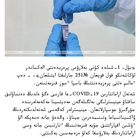
«بۇل، 1-شىلدە كۇنى بەلارۋس پرەزيدەنتى الەكساندر
لۋكاشەنكو قول قويعان №251 جارلىقتا ايتىلعان»، - دەپ
ءمالىم ەتتى پرەزيدەنتتىڭ باسپا ءسوز قىزمەتىنەن.
شەتەل ازاماتتارىن COVID-19-عا قارسى ەگۋ ەلدىڭ دەنساۋلىق
ساقتاۋ مينيسترلىگى بەلگىلەگەن مەديتسينا مەكەمەلەرىندە
جۇرگىزۋ جوسپارلانعان. مينيسترلەر كەڭەسى شەتەلدىكتەردىڭ
ۆاكسيناتسياعا وتىنىمدەرىن جيناۋ، وڭدەۋ جانە ەسەپكە الۋ
ءۇشىن اقپاراتتىق جۇيە قىزمەتىنىڭ ءتارتىبىن جانە وسى
ازاماتتاردىڭ بەلارۋسقا كەلۋ ەرەجەسىن بەكىتتى.