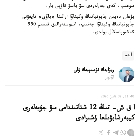
سوعىپ، كەي جەرلەردى سۋ باسۋ قاۋپى بار.
بۇعان دەيىن جاپونيانىڭ وكيناۆا ارالىنا «باۆي» تايفۋنى
جاپونيانىڭ وكيناۆا جەتىپ، اتموسفەرالىق قىسىم 950
گەكتوپاسكال بولدى.
الەم
ريزابەك نۇسىپبەك ۇلى
اۆتور
11:40, 08 تامىز 2026
ا ق ش- تىڭ 12 شتاتىنداعى سۋ جۇيەلەرى
كيبەرشابۋىلعا ۇشىرادى