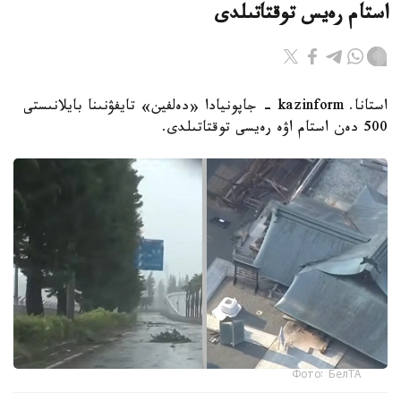
استام رەيس توقتاتىلدى
استانا. kazinform - جاپونيادا «دەلفين» تايفۋنىنا بايلانىستى
500 دەن استام اۋە رەيسى توقتاتىلدى.
Фото: БелТА