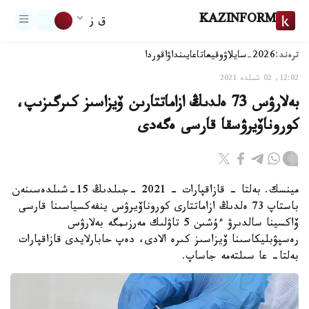
KAZINFORM
ق ز
ترەند:
2026-سايلاۋ
وقيعا
تاعايىنداۋ
اقوردا
12:02, 02 شىلدە 2021
بەلارۋس 73 ەلدىڭ ازاماتتارىن ۆيزاسىز كىرگىزىپ،
كوروناۆيرۋسقا قارسى ەگەدى
مينسك. بەلتا - قازاقپارات - 2021 -جىلدىڭ 15-شىلدەسىنەن
باستاپ 73 ەلدىڭ ازاماتتارى كوروناۆيرۋس ينفەكسياسىنا قارسى
ۆاكسينا سالدىرۋ ءۇشىن 5 تاۋلىك مەرزىمگە بەلارۋس
رەسپۋبليكاسىنا ۆيزاسىز كىرە الادى، دەپ حابارلايدى قازاقپارات
بەلتا- عا سىلتەمە جاساپ.