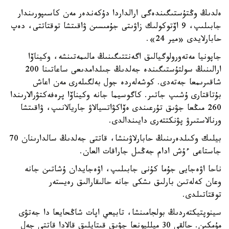
ەلدىڭ وڭتۇستىگىندەگى ارالداردا دۇكەندەر مەن كاسىپورىندار
جابىلىپ، 9 اۆتوكولىك زاۋىتى جۇمىسىن ۋاقىتشا توقتاتتى، دەپ
حابارلايدى «مير 24».
جاپونيا مەتەورولوگيالىق اگەنتتىگىنىڭ مالىمەتىنشە، وكيناۆا
ارالىنىڭ سولتۇستىگىندە جەلدىڭ جىلدامدىعى ساعاتىنا 200
شاقىرىمعا جەتەدى. كوشەلەردە جول بەلگىلەرى مەن اعاش
بۇتاقتارى ۇشىپ جاتىر. كاگوسيما جانە وكيناۆا پرەفەكتۋرالارىندا
260 مىڭعا جۋىق تۇرعىندى ەۆاكۋاتسيالاۋ جاريالانىپ، ۋاقىتشا
ورنالاستىرۋ پۋنكتتەرى دايىندالدى.
بيلىك وكىلدەرىنىڭ حابارلاۋىنشا، قاتتى جەلدىڭ سالدارىنان 70
جاستاعى ءۇش ادام جەڭىل جاراقات العان.
ناحا اۋەجايى جۇما كۇنى جابىلىپ، اۋەجايدان ۇشاتىن جانە
وعان كەلەتىن بارلىق ىشكى جانە حالىقارالىق رەيستەر
توقتاتىلدى.
سينوپتيكتەردىڭ بولجامىنشا، تابيعي اپات شاڭحايعا دا جەتۋى
مۇمكىن. حالقى 30 ميلليونعا جۋىق قىتايلىق قالادا قاتتى جەل