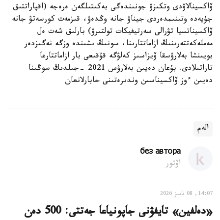
ۆاكسينالاۋدى وتكىزۋ جونىندەگى بەكىتىلگەن ەرەجە (اقپاراتتىق
جۇيەدە وتىنىمدەردى جيناۋ جانە وڭدەۋ، قىزمەت كورسەتۋ جانە
ۆاكسيناتسيا تۋرالى سەرتيفيكات تولتىرۋ) بارلىق شەت ەل
مەملەكەتتەرىنىڭ ازاماتتارىنا، سونىڭ ىشىندە وزگە نەگىزدەر
بويىنشا بەلارۋسقا ۆيزاسىز كەلۋگە قۇقىعى بار ازاماتتارعا
تاراتىلادى. بۇعان دەيىن بەلارۋس 2021 -جىلدىڭ سوڭىنا
دەيىن ءوز ۆاكسيناسىن وندىرەتىنى حابارلانعان
الەم
без автора
اۆتور
14:07, 08 تامىز 2026
«دەلفين» تايفۋنى جاپونياعا جەتتى: 500 دەن