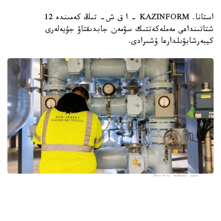
استانا. KAZINFORM – ا ق ش- تىڭ كەمىندە 12
شتاتىنداعى مەملەكەتتىك سۋمەن جابدىقتاۋ جۇيەلەرى
كيبەرشابۋىلدارعا ۇشىرادى.
Фото: whyy.org
بۇل كوممۋنالدىق ينفراقۇرىلىمنىڭ كيبەرقاۋىپسىزدىگىندەگى
وسال تۇستارعا قاتىستى الاڭداۋشىلىقتى كۇشەيتتى، دەپ