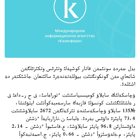
بذل جةردة سونئمةن قاتار كوشپةلئ وتئرئس وتكئزئلگةن
شاثحاي مةن گونكونگتئث بيؤللةتةندةرئ سالئنعان جاشئكتةر دة
اشئلدئ.
ؤچاسكةلئك سايلاؤ كوميسسياسئنئث ءتوراعاسئ، ق ح ر-داعئ ق
ر ةلشئلئگئنئث كونسؤلئ قازبةك سارسةمبةكوأتئث ايتؤئنشا،
№135 سايلاؤ ؤچاسكةسئندة تئركةلگةن 2672 سايلاؤشئنئث
73،4 پايئزئ داؤئس بةردئ. ةلباسئ ن.نازاربايةأ ءذشئن
داؤئستارئن 96،8 پايئز سايلاؤشئ، ع.قاسئموأ ءذشئن - 2،14
پايئز، م.ةلةؤسئزوأ ءذشئن - 0،66 پايئز، ج.احمةتبةكوأ