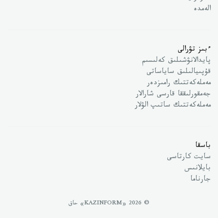
الەمدە
ءبىز تۋرالى
پايدالانۋشىلىق كەلىسىم
قۇپىيالىلىق ساياساتى
مەملەكەتتىك رامىزدەر
جەمقورلىققا قارسى شارالار
مەملەكەتتىك ساتىپ الۋلار
باسقا
سايت كارتاسى
بايلانىس
جارناما
© 2026 «KAZINFORM» حاق