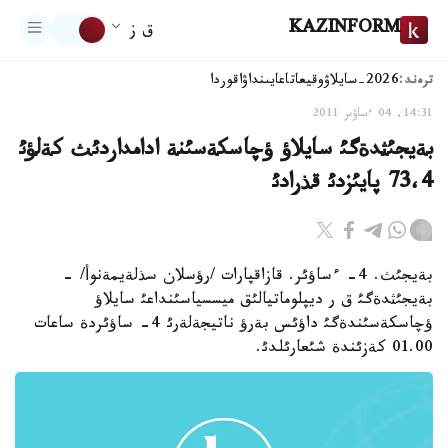
KAZINFORM
ق ز
ترەند:
2026-سايلاۋ
وقيعا
تاعايىنداۋ
اقوردا
14:31, 04 ءساۋىر 2011
بةيجئثدةگئ سايلاؤ ؤچاسكةسئنة ادامداردئث كةلؤئ
73،4 پايئزدئ قذرادئ
بةيجئث. 4- ءساؤئر. قازاقپارات /رؤسلان سذلةيمةنوأ/ -
بةيجئثدةگئ ق ر ديپلوماتيالئق ميسسياسئنداعئ سايلاؤ
ؤچاسكةسئندةگئ داؤئس بةرؤ ناتيجةلةرئ 4- ساؤئردة ساعات
01.00 كةزئندة شئعارئلدئ.