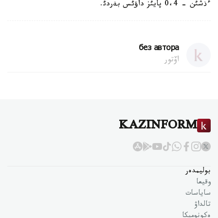
ءذشئن - 0،4 پايئز داؤئس بةردئ.
без автора
اۆتور
KAZINFORM
بوليمدەر
وقيعا
ساياسات
تالداۋ
ەكونوميكا