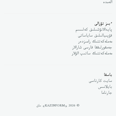
الەمدە
ءبىز تۋرالى
پايدالانۋشىلىق كەلىسىم
قۇپىيالىلىق ساياساتى
مەملەكەتتىك رامىزدەر
جەمقورلىققا قارسى شارالار
مەملەكەتتىك ساتىپ الۋلار
باسقا
سايت كارتاسى
بايلانىس
جارناما
© 2026 «KAZINFORM» حاق