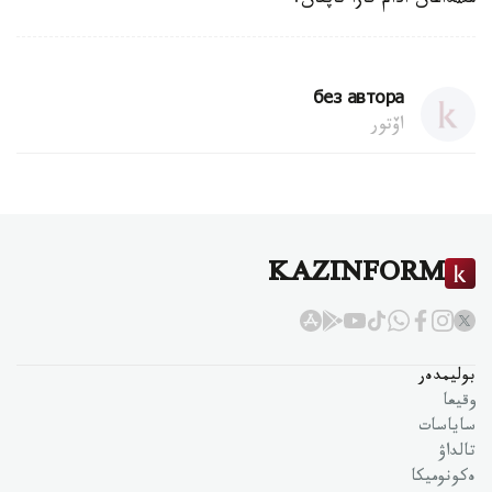
مئثداعان ادام قازا تاپقان.
без автора
اۆتور
KAZINFORM
بوليمدەر
وقيعا
ساياسات
تالداۋ
ەكونوميكا