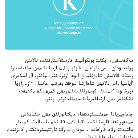
دةگةنمةن، ايگئلئ پولكوأنيك قارسئلاستارئنئث تالابئن
ورئنداؤدان باس تارتقان. قازئر ونئث ارمياسئ مةن جاقتاستارئ
زينتانا قالاسئن شابؤئلمةن الؤعا ازئرلةنئپ جاتئر. ال اسكةري
اأياسيا راس-لانؤف شاهارئنا سوققئ بةرئپ جاتسا، ءاز-زاؤيا
قورشاؤعا ءتذستئ. كوتةرئلئسشئلةرمةن كذرةسكة ذكئمةت
تانكئلةر مةن ارتيللةريانئ جذمئلدئرئپ وتئر.
جاماحيريادا جذمئسسئزدئققا، ديكتاتورلئق مةن سئبايلاس
جةمقورلئققا قارسئ اكسيا اقپاننئث 15 ندة باستالدئ. كةيبئر
مالئمةتتةرگة قاراعاندا، سودان بةرگئ تارتئپسئزدئكتةر كةزئندة