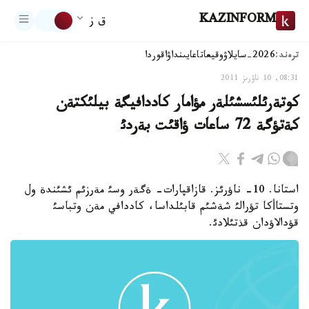
KAZINFORM
ق ز
ترەند:
2026-سايلاۋ
وقيعا
تاعايىنداۋ
اقوردا
08:31, 10 ناۋرىز 2011
كوتةرئلئسشئلةر مؤامار كاددافيگة بيلئكتةن
كةتؤگة 72 ساعات ؤاقئت بةردئ
استانا. 10- ناؤرئز. قازاقپارات- ةگةر وسئ مةرزئم ئشئندة ول
وتستاأكا تؤرالئ شةشئم قابئلداسا، كاددافي مةن وتباسئ
قؤدالاؤدان قذتئلادئ.