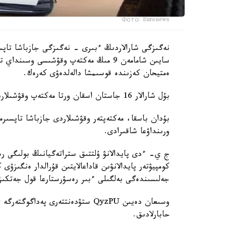
Фото: Euronews
نەگىزگى شارالاردىڭ ءبىرى - نەگىزگى جازباشا تاپسى
سايىن شامامەن 9 مىڭ مەكتەپ وقۋشىسى وس
ەمتيحان كەزىندە قوسىمشا دالەلدەۋى كەرەك.
بۇل شارالار 16 جاستان اسقان ورتا مەكتەپ وقۋشىلارىنا قاتىستى بولادى.
بۇدان باسقا، مەكتەپتەر وقۋشىلاردى جازباشا تاپسىرم
ورىنداۋعا شاقىرادى.
ج ي- ءدى پايدالانۋ ۇلتتىق ستراتەگيانىڭ بولىگى رەت
كومپيۋتەر پايدالانۋىن قاداعالايتىن قۇرالدار ەنگىزۋى
جەلىسىندەگى بەلگىلى ءبىر رەسۋرستارعا قول جەتكى
حابارلادىق.