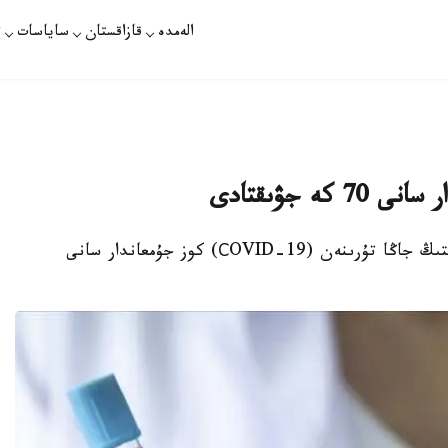
الەمدە
قازاقستان
ساياسات
ت
ە جۋىقتادى
تەگەران. يرنا- قازاقپارات - يراندا كوروناۆيرۋستىڭ جاڭا تۇرىنەن (СOVID-19) كوز جۇمعاندار سانى