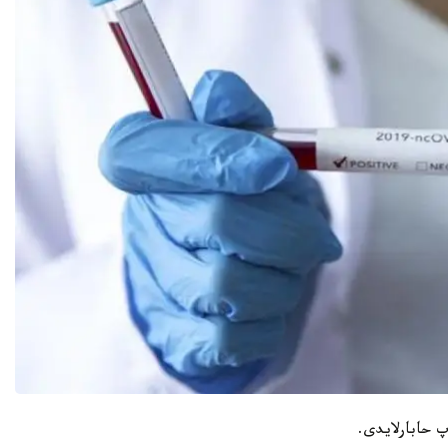
پ حابارلايدى.