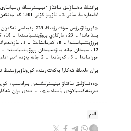
يراننىڭ دەنساۋلىق ساقتاۋ ءمينيسترىنىڭ ورىنباسارى 
ادامداردىڭ سانى 2- ناۋرىز كۇنى 1501 گە جەتكەن، سونىڭ ىشىندە 291 ادام جازىلىپ شىقتى.
حوراساندا – 3، كەرماندا - 2 جانە يەزدە ءبىر ادام ىندەت جۇقتىرعان»، - دەپ اتاپ ءوتتى ول.
يران ەلدىڭ شەكارا بەكەتتەرىندە كوروناۆيرۋستىڭ تار
«دەنساۋلىق ساقتاۋ مينيسترلىگىمەن بىرلەسىپ، كورونا
دەزينفەكتسيالاۋدى باستادىق»، - دەدى يران شەكارا 
الەم