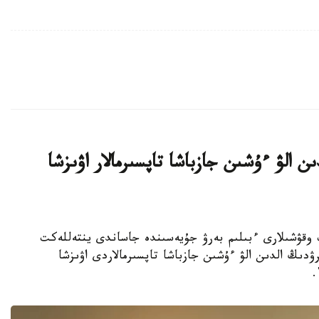
ن الۋ ءۇشىن جازباشا تاپسىرمالار اۋىزشا
جوعارى سىنىپ وقۋشىلارى ءبىلىم بەرۋ جۇيەسىندە جاساندى ينتەللەكت
ۋدىڭ الدىن الۋ ءۇشىن جازباشا تاپسىرمالاردى اۋىزشا