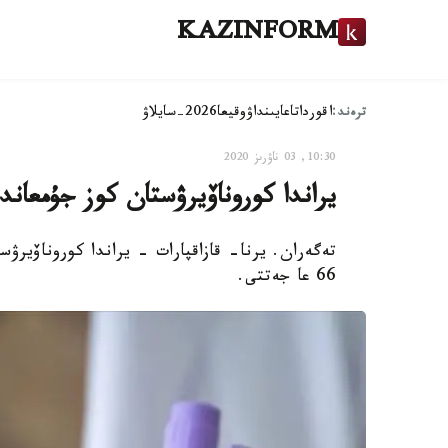
KAZINFORM
ترەند:
اقوردا
تاعايىنداۋ
وقيعا
2026-سايلاۋ
10:30, 03 ناۋرىز 2020
يراندا كوروناۆيرۋستان كوز جۇمعاندار سانى 70 ك
66 عا جەتتى.