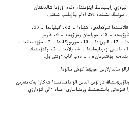
اليرەزي رايسيدىڭ ايتۋىنشا، ەلدە اۋرۋعا شالدىققان
«كوروناۆيرۋس جۇقتىرۋدىڭ 225 وقيعاسى تەگەران قالاسىندا تىركەلدى، كۋمادا – 62، گيلياندا – 53،
يسفاحاندا – 23، ماركازي پروۆينتسياسىندا – 18، كازۆيندە – 18، حوراسان رەزاۆيدە – 6، فارس
پروۆينتسياسىندا – 8، كەرمانشاحتا – 1، مازەندەراندا – 12، البورزادا – 10، حورموزگاندا – 7، حۋزەستاندا –
12، سيستان جانە بەلۋدجيستان پروۆينتسياسىندا – 1، باتىس ازەربايجاندا – 4، يلامدا – 2، وڭتۇستىك
الۋ سالدارلارىن جويۋعا كۇش سالۋدا.
ۆيرۋستىڭ تارالۋىن الدىن الۋ ماقساتىندا شەكارا بەكەتتەرىن
قىزمەتى باستىعىنىڭ ورىنباسارى احماد ءالي گۋدارزي.