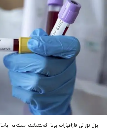
بۇل تۋرالى قازاقپارات يرنا اگەنتتىگىنە سىلتەمە جاسا