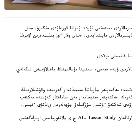
رمالاردى مىندەتتى تۇردە اۋىزشا قورعاۋدى ەنگىزۋ. جىل
ىنداي تاپسىرمالاردى دايىندايدى، ەندى ولار ءوز بىلىمدەرىن اۋىزشا
الاردى ۇيدە ەمەس، سىنىپتا مۇعالىمنىڭ باقىلاۋىمەن تىكەلەي
ىندە مەكتەپتەر جازباشا ەمتيحاندار كەزىندە وقۋشىلاردىڭ
 كەرەك. مەكتەپتەر ەمتيحاندار مەن ساباقتار كەزىندە مەكتەپ
زۋدى شەكتەۋ ءۇشىن سۇزگىلەۋ جۇيەلەرىن ورناتۋى ءتيىس.
وسىعان دەيىن QyzPU ستۋدەنتتەرى پەداگوگتەرگە ارنالعان AI- Lesson Study ج ي پلاتفورماسىن ازىرلەگەنىن