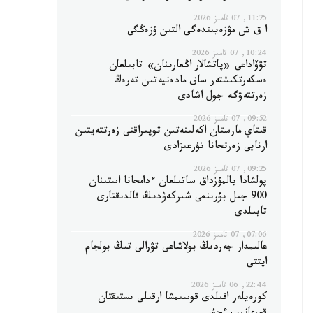
11:25, 07 تامىز 2026
ا ق ش مۋزەيىندەگى التىن ۇزەڭگى
10:24, 07 تامىز 2026
تۋۆاداعى «پاتشالار اڭعارىنان» تابىلعان
ەسكەرتكىشتەر ساق مادەنيەتىن تەرەڭ
زەرتتەۋگە جول اشادى
09:52, 07 تامىز 2026
قىتاي مارستان اكەلىنەتىن توپىراقتى زەرتتەيتىن
ارنايى زەرتحانا تۇرعىزادى
09:25, 07 تامىز 2026
پولشادا بالمۇزداق ساتىلعان ءدامحانا استىنان
900 جىل بۇرىنعى شىركەۋدىڭ قالدىقتارى
تابىلدى
07:06, 07 تامىز 2026
عالىمدار جەردىڭ بولاشاعى تۋرالى تىڭ بولجام
ايتتى
22:44, 06 تامىز 2026
كورەيلەر اقىلدى قوسىمشا ارقىلى ىستىقتان