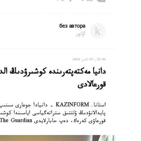
без автора
اۆتور
22:46, 07 تامىز 2026
دانيا مەكتەپتەرىندە كوشىرۋدىڭ الدى
قورعالادى
استانا. KAZINFORM - دانيادا 
پايدالانۋدىڭ ۇلتتىق ستراتەگياسى اياسىندا كوشىر
قورعاۋى كەرەك، دەپ حابارلايدى The Guardian.