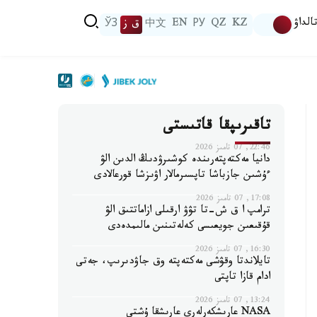
الداۋ
KZ
QZ
РУ
EN
中文
ق ز
ЎЗ
تاقىرىپقا قاتىستى
22:46, 07 تامىز 2026
دانيا مەكتەپتەرىندە كوشىرۋدىڭ الدىن الۋ
ءۇشىن جازباشا تاپسىرمالار اۋىزشا قورعالادى
17:08, 07 تامىز 2026
ترامپ ا ق ش-تا تۋۋ ارقىلى ازاماتتىق الۋ
قۇقىعىن جويعىسى كەلەتىنىن مالىمدەدى
16:30, 07 تامىز 2026
تايلاندتا وقۋشى مەكتەپتە وق جاۋدىرىپ، جەتى
ادام قازا تاپتى
13:24, 07 تامىز 2026
NASA عارىشكەرلەرى عارىشقا ۇشتى