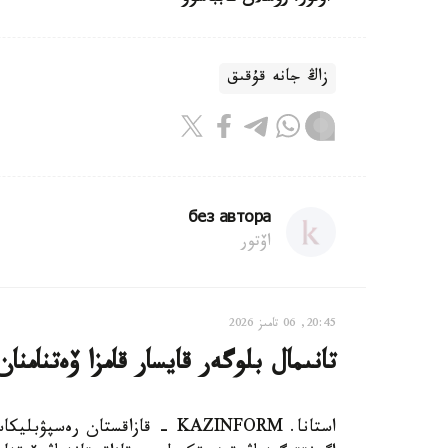
زاڭ جانە قۇقىق
без автора
اۆتور
20:45, 06 تامىز 2026
تانىمال بلوگەر قايسار قامزا ۆەتنامنا
استانا. KAZINFORM - قازاقستان