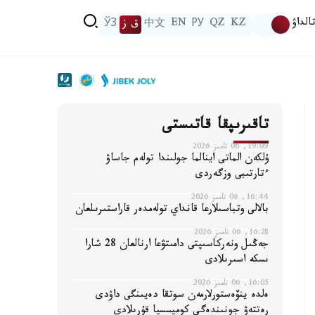
الداۋ
KZ
QZ
РУ
EN
中文
ق ز
ЎЗ
تاقىرىپقا قاتىستى
19:09, 06 تامىز 2026
ۇلكەن الماتى اينالما جولىندا تولەم جاساۋ
ءتارتىبى وزگەردى
16:44, 06 تامىز 2026
بالالى وتباسىلارعا قانداي تولەمدەر قاراستىرىلعان
16:28, 06 تامىز 2026
جەڭىل ونەركاسىپتى دامىتۋعا ارنالعان 28 شارا
ىسكە اسىرىلادى
16:05, 06 تامىز 2026
ەلدە ينۆەستورلارمەن سوتقا دەيىنگى داۋدى
رەتتەۋ جونىندەگى كوميسسيا قۇرىلادى