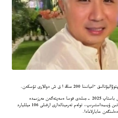
200 مىڭ ا ق ش دوللارى تۇسكەن.
— قىلمىستىق توپتىڭ قاتىسۋشىلارى 2021 -جىلدان باستاپ 2025 -جىلدى قوسا ەسەپتەگەن مەرزىمدە
قازاقستاندا بىرنەشە زاڭسىز ونلاين-كازينونىڭ قىزمەتىن ۇيىمداستىرىپ، تولەم تەرمينالدارى ارقىلى 106 ميلليارد
ىنگەن حابارلامادا.