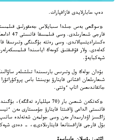
دەپ حابارلايدى قازاقپارات.
ەكستراديتسيالاندى. وسى رەتتە بۇگىنگى وتىرىسقا قات
كەلەدى. ولار قۇقىقتىق كومەك اياسىندا قىلمىسكەرلە
شپەكبايەۆ.
بۇدان بولەك ول وتىرىس بارىسىندا تىلشىلەر ساۋالىنا
شىعارىلعان اقشانى قايتارۋ بويىنشا باس پروكۋراتۋرا 
جاتقاندىعىن اتاپ ءوتتى.
قاتىستى الداعى ۋاقىتتا قايتارۋ جۇمىستارى مەن ءتيىست
زاڭسىز اۋدارىمدار مەن وسى جولمەن شەتەلدە ساتىپ 
بۇل قارجى قازاقستانعا قايتارىلادى»، - دەدى شپەكب
اۆتور: رۋسلان عابباسوۆ