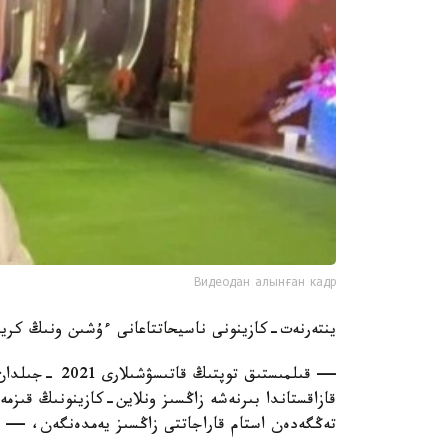
Видеодан алынған кадр
ينتەرنەت-كازينونى ناسيحاتتاعانى ءۇشىن ونىڭ كريپتوۆاليۋتالىق ءاميانىنا 
تەڭگەدەن استام قاراجاتتى زاڭسىز يەمدەنگەن، — دەل