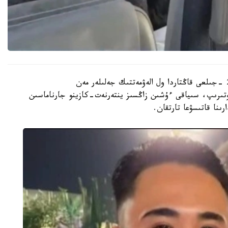
تەرگەپ-تەكسەرۋ ورگانىنىڭ نۇسقاسى بويىنشا 2025 -جىلعى قاڭتاردا ول الەۋمەتتىك جەلىلەر مەن
وتىرىپ، سىياقى ءۇشىن زاڭسىز ينتەرنەت-كازينو جارناماسىن
رىنا قاتىسۋعا تارتقان.