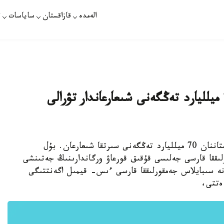
الەمدە
قازاقستان
ساياسات
ت
شپەكبايەۆ قازاقستاننان شەتەلگە 70 ميلليارد تەڭگەنى شىعارعاندار تۋرالى
استانا. قازاقپارات - بەس جىلدا جەمقورلار قازاقستاننان 70 ميلليارد تەڭگەنى سىرتقا شىعارعان. بۇل
لىققا قارسى جەلىسى قۇقىق قورعاۋ ورگاندارىنىڭ جەتىنشى
نە سىبايلاس جەمقورلىققا قارسى ءىس- قيمىل اگەنتتىگى
 ەتتى،