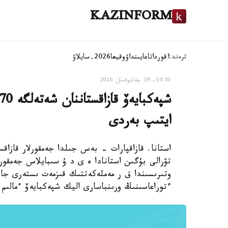
KAZINFORM
ترەند:
اقوردا
تاعايىنداۋ
وقيعا
2026-سايلاۋ
14:51, 19 جەلتوقسان 2016
ايتىپ بەردى
تۋرالى بۇگىن استانادا ە ى د ۇ سىبايلاس جەمقور
وتىرىسىندا ق ر مەملەكەتتىك قىزمەت ىستەرى جا
ءتوراعاسىنىڭ ورىنباسارى اليك شپەكبايەۆ ءمالىم