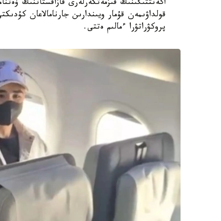
اگەنتتىگىنىڭ قىزمەتكەرلەرى قازاقستاننىڭ ۆەتن
قولداۋىمەن قۇمار ويىندارىن جارنامالاعان كۇدىكت
پروكۋراتۋرا ءمالىم ەتتى.