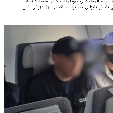
ام سوتسياليستىك رەسپۋبليكاسىنداعى ەلشىلىگىنىڭ
ى قايسار قامزانى ەكستراديسيالادى. بۇل تۋرالى باس