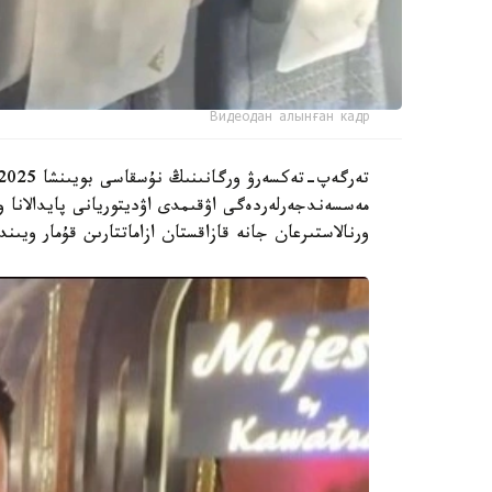
Видеодан алынған кадр
مەسسەندجەرلەردەگى اۋقىمدى اۋديتوريانى پايدالانا 
ورنالاستىرعان جانە قازاقستان ازاماتتارىن قۇمار ويىندا