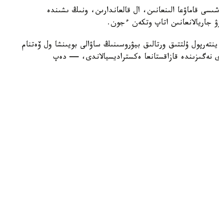
تىڭ 9 سىبايلاس قاتىسۋشىسى قاماۋعا الىنعانىن، ال قالعاندارىن، ونىڭ ىشىندە
رۋ جاريالانعانىن اتاپ وتكەن ءجون.
تەرپول ۇلتتىق ورتالىق بيۋروسىنىڭ ساۋالى بويىنشا ول ۆەتنام
ى نەگىزىندە قازاقستانعا ەكستراديسيالاندى، — دەپ
ەن قاماۋعا الىندى.
 ارەكەتتى جاساعانى ءۇشىن مۇلكى تاركىلەنىپ، جەتى جىلعا
 تاعايىنداۋ كوزدەلگەن.
 ۇيىمداستىرعانى ءۇشىن حالىقارالىق ىزدەۋدە جۇرگەن بلوگەر
ويىن بيزنەسىن ۇيىمداستىرعانى ءۇشىن حالىقارالىق ىزدەۋ
وتىرعانىن مالىمدەدى.