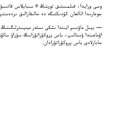
وسى ورايدا، قىلمىستىق توپ
جوعارىدا اتالعان كۇدىكتىگە دە حالىقارالىق ىزدەستى
— بيىل ماۋسىم ايىندا ىشكى ىستەر مينيسترلىگىنىڭ ين
اۋماعىندا ۇستالىپ، باس پروكۋراتۋرانىڭ سۇراۋ سالۋ
حابارلادى باس پروكۋراتۋرادان.
قازىرگى ۋاقىتتا كۇدىكتى تەرگەۋ يزولياتورىندا كۇزەتپ
كۇدىكتىگە تاعىلىپ وتىرعان ايىپ بويىنشا وعان سول
دەيىنگى مەرزىمگە باس بوستاندىعىنان ايىرۋ جازاسىن
ەسكە سالا كەتەيىك، ءى ءى م زاڭسىز ويىن بيزنەسىن
قايسار حامزا ءساۋىر ايىندا ۇستالعان بولاتىن.
ال ماۋىسمدا ق ر سىرتقى ىستەر مينيسترلىگى زاڭسىز 
جاريالانعان بلوگەر قايسار قامزانىڭ ۆەتنامدا قاماۋدا 