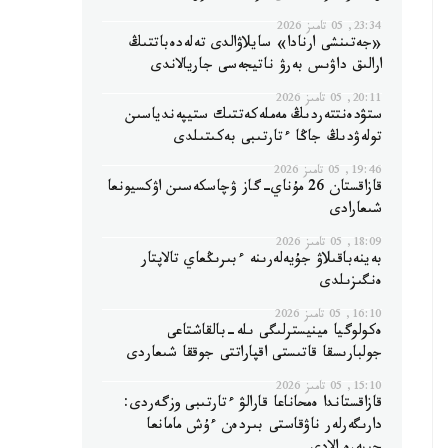
23:34, 05 تامىز 2026
«جەتىنشى ارنادا» سايلاۋالدى تەلەدەباتتىڭ
ارالىق داۋىس بەرۋ ناتيجەسى جاريالاندى
20:11, 05 تامىز 2026
ستۋدەنتتەردىڭ مەملەكەتتىك ستيپەندياسىن
تولەۋدىڭ جاڭا ءتارتىبى بەكىتىلدى
19:46, 05 تامىز 2026
قازاقستان 26 مۇناي-گاز ۋچاسكەسىن اۋكسيونعا
شىعارادى
18:09, 05 تامىز 2026
بەينەباقىلاۋ جۇيەلەرىنە ءبىرىڭعاي تالاپتار
ەنگىزىلدى
16:10, 05 تامىز 2026
ەكولوگيا مينيسترلىگى ىلە-بالقاشتاعى
جولبارىسقا قاتىستى اقپاراتتى جوققا شىعاردى
15:10, 05 تامىز 2026
قازاقستاندا ەمحاناعا قارالۋ ءتارتىبى وزگەردى:
دارىگەرلەر ناۋقاستى بىردەن ءۇش مامانعا