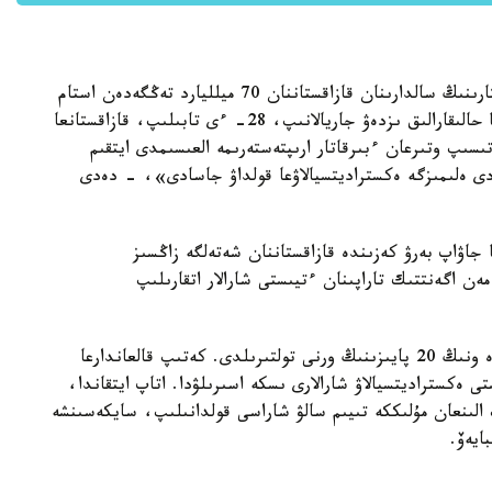
«سوڭعى بەس جىلدا سىبايلاس جەمقورلىق قىلمىستارىنىڭ سالدارىنان قازاقستاننان 70 ميلليارد تەڭگەدەن استام
قارجى شىعارىلدى. وسى قىلمىسقا قاتىستى 47 ادامعا حالىقارالىق ىزدەۋ جاريالانىپ، 28- ءى تابىلىپ، قازاقستانعا
ىسىپ وتىرعان ءبىرقاتار ارىپتەستەرىمە العىسىمدى ايتقىم
ردى ەلىمىزگە ەكستراديتسيالاۋعا قولداۋ جاسادى»، - دەدى
 جاۋاپ بەرۋ كەزىندە قازاقستاننان شەتەلگە زاڭسىز
مەن اگەنتتىك تاراپىنان ءتيىستى شارالار اتقارىلىپ
«كەتكەن شىعىن بار (70 ميلليارد تەڭگە)، بۇگىندە ونىڭ 20 پايىزىنىڭ ورنى تولتىرىلدى. كەتىپ قالعاندارعا
ى ەكستراديتسيالاۋ شارالارى ىسكە اسىرىلۋدا. اتاپ ايتقاندا،
الىنعان مۇلىككە تىيىم سالۋ شاراسى قولدانىلىپ، سايكەسىنشە
ايەۆ.