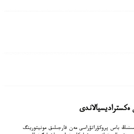
ن ەكستراديسيالاندى
 رەسپۋبليكاسىنىڭ باس پروكۋراتۋراسى مەن قارجىلىق مونيتورينگ