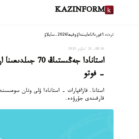
KAZINFORM
ترەند:
اقوردا
تاعايىنداۋ
وقيعا
2026-سايلاۋ
08:16, 21 ءساۋىر 2015
استانادا جەڭىستىڭ
- فوتو
قارقىندى جۇرۋدە.