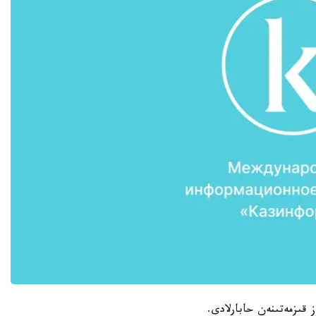
 قىزمەتىنەن حابارلادى.