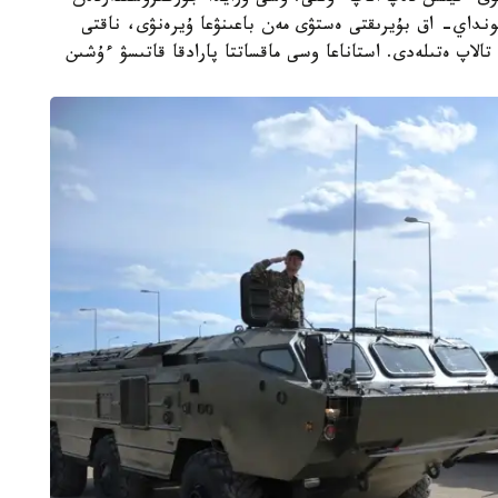
داي- اق بۇيرىقتى ەستۋى مەن باعىنۋعا ۇيرەنۋى، ناقتى
لاپ ەتىلەدى. استاناعا وسى ماقساتتا پارادقا قاتىسۋ ءۇشىن