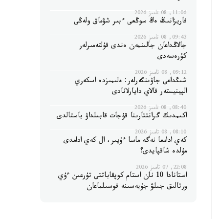
11:06, 08 تامىز 2026
فاريزانىڭ ەڭ سوڭعى ءبىر شۋماق ولەڭى
09:43, 08 تامىز 2026
جالاڭداعان جالىنمەن ەندى قۇلتەمىرلەر
كۇرەسەدى
09:12, 08 تامىز 2026
شىڭداعى جاۋىنگەرلەر: ەلىمىزدە اسكەري
الپينيستەر قالاي دايارلانادى
08:40, 08 تامىز 2026
اكىمدىك گرانتتارىنا قۇجات قابىلداۋ باستالدى
08:10, 08 تامىز 2026
كەي ادامعا نەگە ماسا ءۇيىر، ال كەي ادامدى
مۇلدە شاقپايدى؟
22:08, 07 تامىز 2026
استانادا 10 نان استام كوپقاباتتى تۇرعىن ءۇي
ورتالىق جىلۋ جۇيەسىنە قوسىلماعان