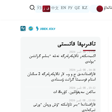
الداۋ
KZ
QZ
РУ
EN
中文
ق ز
ЎЗ
تاقىرىپقا قاتىستى
17:51, 08 تامىز 2026
اكىمدىكتەر تالاپكەرلەرگە نەشە ءبىلىم گرانتىن
ءبولدى
16:38, 08 تامىز 2026
قازاقستاندىق ج و و- لار تالاپكەرلەرگە 2 مىڭنان
استام قوسىمشا گرانت ۇسىنادى
15:12, 08 تامىز 2026
ساكەن سەيفۋللين. كۇرەڭ ات
13:06, 08 تامىز 2026
قازاقستاندا ءبىر تاۋلىكتە ءۇش ورمان ءورتى
تىركەلدى