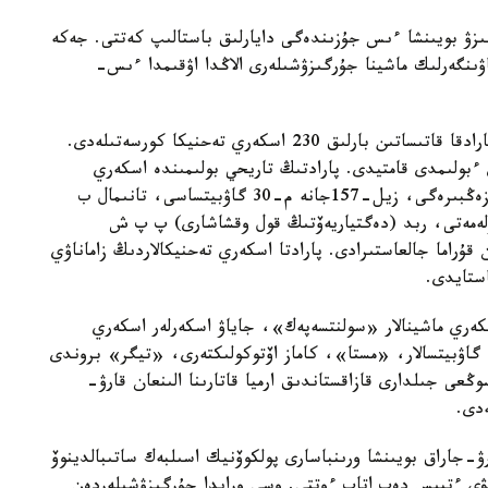
گىزۋ بويىنشا ءىس جۇزىندەگى دايارلىق باستالىپ كەتتى. جەكە
ۋىنگەرلىك ماشينا جۇرگىزۋشىلەرى الاڭدا اۋقىمدا ءىس-
مەحانيكالاندىرىلعان لەكتەردىڭ جاتتىعۋى كەزىندە پارادقا قاتىساتىن بارلىق 230 اسكەري تەحنيكا كورسەتىلەدى.
 ءبولىمدى قامتيدى. پارادتىڭ تاريحي بولىمىندە اسكەري
تەحنيكالار لەگىن ت-34 تانكىسى باستاپ، زيس-2 زەڭبىرەگى، زيل-157جانە م-30 گاۋبيتساسى، تانىمال ب
سيم» پۋلەمەتى، ربد (دەگتياريەۆتىڭ قول وقشاشارى) پ پ ش
ۇراما جالعاستىرادى. پارادتا اسكەري تەحنيكالاردىڭ زاماناۋي
سكەري ماشينالار «سولنتسەپەك»، جاياۋ اسكەرلەر اسكەري
ماشينالارى، بتر-82 بروندى ترانسپورتەرلەرى، د-30 گاۋبيتسالار، «مستا»، كاماز اۆتوكولىكتەرى، «تيگر» بروندى
ڭعى جىلدارى قازاقستاندىق ارميا قاتارىنا الىنعان قارۋ-
ەدى.
-جاراق بويىنشا ورىنباسارى پولكوۆنيك اسىلبەك ساتىبالدينوۆ
ولۋى ءتيىس دەپ اتاپ ءوتتى. وسى ورايدا جۇرگىزۋشىلەردەن