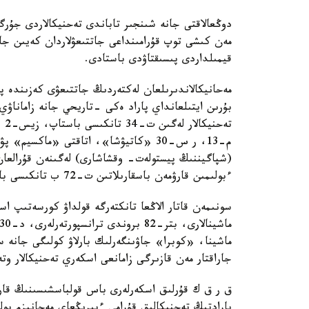
دوڭعالاقتى جانە شىنجىر تاباندى تەحنيكالاردى جۇر
مەن كىشى توپ قۇرامىنداعى جاتتىعۋلاردان كەيىن جا
قيمىلداردى پىسىقتاۋدى باستادى.
بۇرىن ايتىلعانداي پاراد ەكى -تاريحي جانە زاماناۋي
م-13، ر س-30 «كاتيۋشا»، اتاقتى «ماك
(شپاگيننىڭ پيستولەت- وقشاشارى) لەگىنەن قۇرالعان ق
ءبولىمىن قارۋمەن باسقارىلاتىن ت-72 ب تانكىسى باستايدى.
سونىمەن قاتار الاڭعا تانكتەرگە قولداۋ كورسەتىپ ا
ماشينا، «كوبرا» جاۋىنگەرلىك بارلاۋ كولىگى جانە سو
جاراقتار مەن قازىرگى زامانعى اسكەري تەحنيكالار وت
ق ر ق ك قۇرلىق اسكەرلەرى باس قولباسشىسىنىڭ قارۋ
پارادتىڭ تەحنيكالىق قۇرامى ءبىرىڭعاي مەحانيزم ب