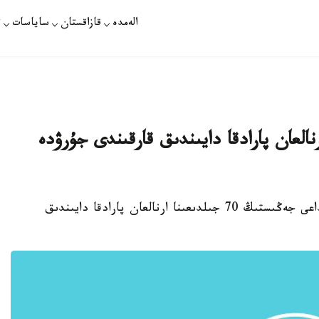
الەمدە
قازاقستان
ساياسات
ت
 70 جىلدىعىنا ارنالعان پارادقا دايىندىق قارقىندى جۇرۋدە
استانا. قازاقپارات - استانادا ۇلى وتان سوعىسىنداعى جەڭىستىڭ 70 جىلدىعىنا ارنالعان پارادقا دايىندىق