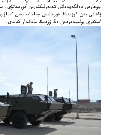
جوعارعى دەڭگەيدەگى شەبەرلىكتەرىن كورسەتۋى، سون
ۋاقىتى مەن ءوزىنىڭ قوزعالىس جىلدامدىعىن ءبىلۋى تا
اسكەري بولىمدەردەن ەڭ ۇزدىك ماماندار كەلدى.