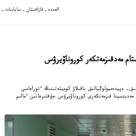
الەمدە
قازاقستان
ساياسات
ت
سوڭعى ايدا 700 دەن استام مەدقىزمەتكەر كوروناۆيرۋس
ق- ەپيدەميولوگيالىق باقىلاۋ كوميتەتىنىڭ ءتوراعاسى
ايجان ەسماعامبەتوۆا قازاقستاندا سوڭعى ايدا 747 مەديتسينا قىزمەتكەرى كوروناۆيرۋس جۇقتىرعانىن ءمالىم