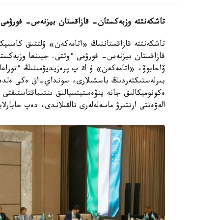
تاشكەنتتە وزبەكستان- قازاقستان بيزنەس- فورۋمى 
تاشكەنتتە قازاقستاننىڭ «اتامەكەن» ۇلتتىق كاسىپكە
قازاقستان بيزنەس- فورۋمى ءوتتى. جيىنعا وزبەكستا
ۆاحابوۆ، «اتامەكەن» ۇ ك پ پرەزيديۋمىنىڭ ءتوراعاس
ەكونوميكالىق جانە ينۆەستيتسيالىق ىنتىماقتاستىقتى
الەۋەتتى ارتتىرۋ ماسەلەلەرى تالقىلاندى، دەپ حابارل