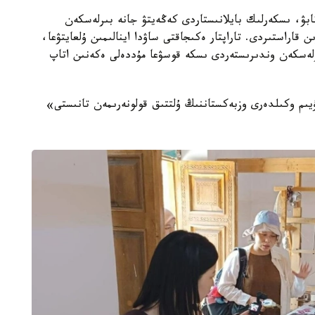
ابۋ، ىسكەرلىك بايلانىستاردى كەڭەيتۋ جانە بىرلەسكەن
 قاراستىردى. تاراپتار ەكىجاقتى ساۋدا اينالىمىن ۇلعايتۋعا،
رلەسكەن وندىرىستەردى ىسكە قوسۋعا مۇددەلى ەكەنىن اتاپ
ىم وكىلدەرى وزبەكستاننىڭ ۇلتتىق قولونەرىمەن تانىستى»