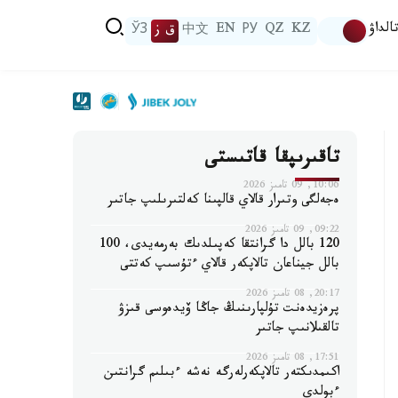
الداۋ
KZ
QZ
РУ
EN
中文
ق ز
ЎЗ
تاقىرىپقا قاتىستى
10:06, 09 تامىز 2026
ەجەلگى وتىرار قالاي قالپىنا كەلتىرىلىپ جاتىر
09:22, 09 تامىز 2026
120 بالل دا گرانتقا كەپىلدىك بەرمەيدى، 100
بالل جيناعان تالاپكەر قالاي ءتۇسىپ كەتتى
20:17, 08 تامىز 2026
پرەزيدەنت تۇلپارىنىڭ جاڭا ۆيدەوسى قىزۋ
تالقىلانىپ جاتىر
17:51, 08 تامىز 2026
اكىمدىكتەر تالاپكەرلەرگە نەشە ءبىلىم گرانتىن
ءبولدى