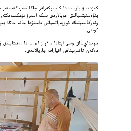
كەزدەسۋ بارىسىندا كاسىپكەرلەر جاڭا سەرىكتەستەر ت
ينۆەستيتسيالىق جوبالاردى ىسكە اسىرۋ مۇمكىندىكتەرىن
ونەركاسىپتىك كووپەراتسيانى دامىتۋعا جانە جاڭا بى
ءوتتى.
سونداي-اق وسى اپتادا «ءو ز ا» - دا «قىتايلىق ۇي
دەگەن تاقىرىپتاعى اقپارات جاريالاندى.