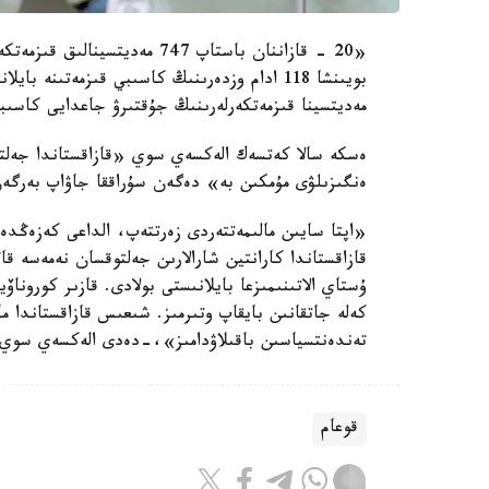
«20 - قازاننان باستاپ 747 مەد
بويىنشا 118 ادام وزدەرىنىڭ كاسىبي قىزمەتىن
مەديتسينا قىزمەتكەرلەرىنىڭ جۇقتىرۋ جاعدايى كاسىب
ەسكە سالا كەتسەك الەكسەي سوي «قازاقستاندا جەلتوقس
ەنگىزىلۋى مۇمكىن بە» دەگەن سۇراققا جاۋاپ بەرگەن
«اپتا سايىن مالىمەتتەردى زەرتتەپ، الداعى كەزەڭدە
قازاقستاندا كارانتين شارالارىن جەلتوقسان نەمەسە قاڭ
ۇستاي الاتىنىمىزعا بايلانىستى بولادى. قازىر كورو
كەلە جاتقانىن بايقاپ وتىرمىز. شىعىس قازاقستاندا 
تەندەنتسياسىن باقىلاۋدامىز»،-دەدى الەكسەي سوي.
قوعام