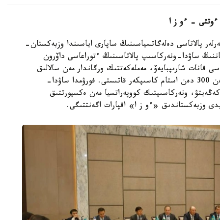
ءوتتى – ءو ز ا
رلەر پالاتاسى دەلەگاتسياسىنىڭ ساپارى اياسىندا وزبەكستان-
ننىڭ ساۋدا-ونەركاسىپ پالاتاسىنىڭ ءتوراعاسى داۆرون
ى قانات شارىپبايەۆ، مەملەكەتتىك ورگاندار مەن سالالىق
بىرلەستىكتەردىڭ باسشىلارى، سونداي-اق ەكى ەلدەن 300 دەن استام كاسىپكەر قاتىستى. فورۋمدا ساۋدا-
 كەڭەيتۋ، ونەركاسىپتىك كووپەراتسيا مەن ەكسپورتتىق
ايدى وزبەكستاندىق «ءو ز ا» اقپارات اگەنتتىگى.