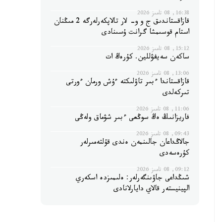
16:38, 08 تامىز 2026
قازاقستاندىق ج و و- لار تالاپكەرلەرگە 2 مىڭنان
استام قوسىمشا گرانت ۇسىنادى
15:12, 08 تامىز 2026
ساكەن سەيفۋللين. كۇرەڭ ات
13:06, 08 تامىز 2026
قازاقستاندا ءبىر تاۋلىكتە ءۇش ورمان ءورتى
تىركەلدى
11:06, 08 تامىز 2026
فاريزانىڭ ەڭ سوڭعى ءبىر شۋماق ولەڭى
09:43, 08 تامىز 2026
جالاڭداعان جالىنمەن ەندى قۇلتەمىرلەر
كۇرەسەدى
09:12, 08 تامىز 2026
شىڭداعى جاۋىنگەرلەر: ەلىمىزدە اسكەري
الپينيستەر قالاي دايارلانادى