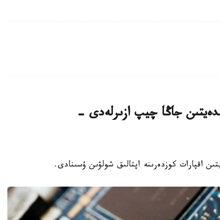
لدەيتىن جاڭا چيپ ازىرلەدى -