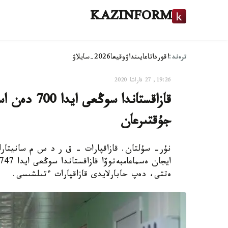
KAZINFORM
ترەند:
اقوردا
تاعايىنداۋ
وقيعا
2026-سايلاۋ
19:26, 27 قاراشا 2020
قازاقستاندا 
جۇقتىرعان
نۇر- سۇلتان. قازاقپارات – ق ر د س م سانيتارلى
ەتتى، دەپ حابارلايدى قازاقپارات ءتىلشىسى.