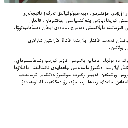
يتسينالىق قىزمەتكەر اۋرۋدى جۇقتىردى. ەپيدەميولوگيالىق تەرگەۋ ناتيجەلەرى
ە بايلانىستى كوروناۆيرۋس ينفەكتسياسىن جۇقتىرعان. قالعان
ي قىزمەتىنە بايلانىستى ەمەس»،-دەدى ايجان ەسماعامبەتوۆا.
ان نەمەسە قاڭتار ايلارىندا قاتاڭ كارانتين شارالارى
 بولاتىن.
رگە دە بولجام جاساپ جاتىرمىز. قازىر كورىپ وتىرعانىمىزداي،
تار ايلارىندا ەنگىزۋ ماسەلەسى جاعدايدى قانشالىقتى باقىلاۋدا
ناۆيرۋس ورشىگەن كەيبىر وڭىردە جۇقتىرۋ دەڭگەيى تومەندەپ
ماسەلەن جاعداي رەتتەلىپ، جۇقتىرۋ دەڭگەيىنىڭ تومەندەۋ