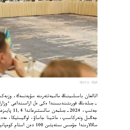
Фото: ӨзА
جەتىپ، 2024
جەڭىل ونەركاسىپ، ماشينا جاساۋ، لوگيستيكا، مەديتس
سالالارىندا جۇمىس ىستەيتىن 100 دەن استام كومپانياسىنىڭ وكىلدەرى قاتىستى.