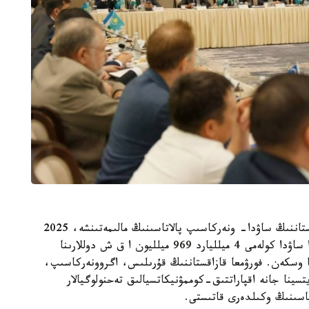
اتالعان باسىلىمنىڭ مالىمەتتەرىنە سۇيەنسەك، وزبەكستاننىڭ ساۋدا- ونەركاسىپ پالاتاسىنىڭ مالىمەتىنشە، 2025
-جىلدىڭ قورىتىندىسىندا ەكى ەل اراسىنداعى ءوزارا ساۋدا كولەمى 4 ميلليارد 969 ميلليون ا ق ش دوللارىنا
-جىلمەن سالىستىرعاندا 11,4 پايىزعا وسكەن. فورۋمعا قازاقستاننىڭ قۇرىلىس، اگروونەركاسىپ،
ينا جانە اقپاراتتىق-كوممۋنيكاتسيالىق تەحنولوگيالار