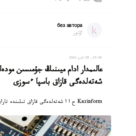
без автора
اۆتور
10:40, 09 تامىز 2026
عالىمدار ادام ميىنىڭ جۇمىسىن مودە
شەتەلدەگى قازاق باسپا ءسوزى
Kazinform ح ا ا شەتەلدەگى قازاق تىلىندە تارايتىن اقپارات كوزدەرىنە اپتالىق شولۋىن ۇسىنادى.