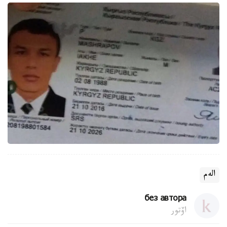
الەم
без автора
اۆتور