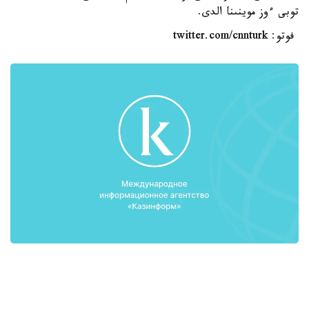
توبى ءوز موينىنا الدى.
فوتو: twitter.com/cnnturk