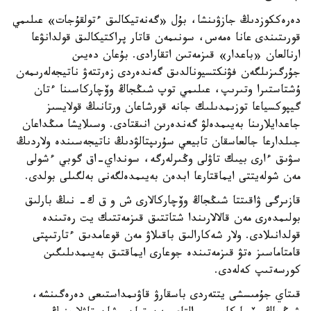
دەرەككوزدىڭ جازۋىنشا، بۇل «گەنەتيكالىق ءتولقۇجات» عىلىمي
قورىتىندى عانا ەمەس، سونىمەن قاتار پراكتيكالىق قولدانۋعا
ارنالعان «باعدار» قىزمەتىن اتقارادى. بۇعان دەيىن
جۇرگىزىلگەن فۋنكتسيونالدىق گەندەردى زەرتتەۋ ناتيجەلەرىمەن
ۇشتاستىرا وتىرىپ، عىلىمي توپ شىڭجاڭ وۆچاركاسىنا ءتان
گيپوكسياعا توزىمدىلىك جانە قورشاعان ورتانىڭ قولايسىز
جاعدايلارىنا بەيىمدەلۋ گەندەرىن انىقتادى. وسىلايشا مىڭداعان
جىلدارعا جالعاسقان تابيعي سۇرىپتالۋدىڭ ناتيجەسىندە ولاردىڭ
سۋىق ءارى بيىك تاۋلى وڭىرلەرگە، سونداي-اق گوبي ءشولى
مەن شولەيتتى ايماقتارعا ابدەن بەيىمدەلگەنى بەلگىلى بولدى.
قازىرگى ۋاقىتتا شىڭجاڭ وۆچاركالارى ش و ق ك- نىڭ بارلىق
بولىمدەرى مەن قالالارىندا شتاتتىق قىزمەتتىك يت رەتىندە
قولدانىلادى. ولار شەكارالىق باقىلاۋ مەن قوعامدىق ءتارتىپتى
قامتاماسىز ەتۋ قىزمەتىندە جوعارى ايماقتىق بەيىمدىلىگىن
كورسەتىپ كەلەدى.
قىتاي جۇمىسشى يتتەردى باسقارۋ قاۋىمداستىعى دەرەگىنشە،