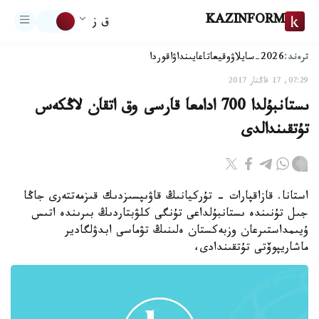
KAZINFORM
ق ز
ترەند:
2026-سايلاۋ
وقيعا
تاعايىنداۋ
اقوردا
07:29, 17 قاڭتار 2017
ىستانبۇلدا 700 ادامعا قارسى وق اتقان لاڭكەس
تۇتقىندالدى
استانا. قازاقپارات - تۇركيانىڭ قاۋىپسىزدىك قىزمەتتەرى جاڭا
جىل تۇنىندە ىستانبۇلداعى تۇنگى كلۋبتاردىڭ بىرىندە اتىس
ۇيىمداستىرعان وزبەكستان ەلىنىڭ تۋماسى ابدۋلگادير
ماشاريپوۆتى تۇتقىندادى،