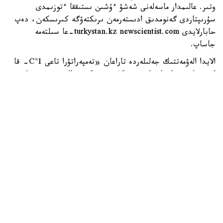
وتىر. عالىمدار ماسەلەنى شەشۋ ءۇشىن ىستىققا ءتوزىمدى
سۇرىپتاردى گەنومدىق ادىستەرمەن ىرىكتەۋگە كىرىسكەن، دەپ
حابارلايدى turkystan.kz newscientist.com-عا سىلتەمە
جاساپ.
الايدا الەۋمەتتىك جەلىلەردە تاراعان «تەمپەراتۋرا تاعى 1°C- قا
كوتەرىلسە، ماتچا مۇلدە جوعالادى» دەگەن مالىمدەمەنى عىلىمي
تۇرعىدان دالەلدەنگەن بولجام دەۋگە بولمايدى. قازىرگى
زەرتتەۋلەر كليماتتىڭ جىلىنۋى ءونىم كولەمىن ازايتىپ، جوعارى
ساپالى ماتچانىڭ ءدامىن وزگەرتۋى مۇمكىن ەكەنىن كورسەتەدى.
ءبىراق ناقتى ءبىر گرادۋسقا بايلانعان جويىلۋ شەگى انىقتالعان
جوق.
ماتچا كادىمگى كەپتىرىلگەن شاي جاپىراعىنان ەمەس، تەنچا
دەپ اتالاتىن ارنايى شيكىزاتتان دايىندالادى. ەگىن جيناۋعا
بىرنەشە اپتا قالعاندا شاي بۇتالارى كۇن ساۋلەسىنەن
كولەڭكەلەنەدى. بۇل جاپىراقتاعى حلوروفيلل مەن بوس
امينقىشقىلدارىنىڭ، سونىڭ ىشىندە تەانيننىڭ كوبىرەك جينالۋىنا
جاعداي جاسايدى. جينالعان جاپىراق بۋعا ۇستالىپ،