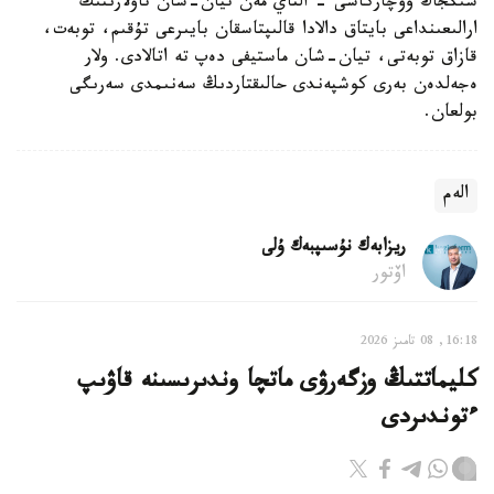
شىڭجاڭ وۆچاركاسى - التاي مەن تيان-شان تاۋلارىنىڭ
ارالىعىنداعى بايتاق دالادا قالىپتاسقان بايىرعى تۇقىم، توبەت،
قازاق توبەتى، تيان-شان ماستيفى دەپ تە اتالادى. ولار
ەجەلدەن بەرى كوشپەندى حالىقتاردىڭ سەنىمدى سەرىگى
بولعان.
الەم
ريزابەك نۇسىپبەك ۇلى
اۆتور
16:18, 08 تامىز 2026
كليماتتىڭ وزگەرۋى ماتچا وندىرىسىنە قاۋىپ
ءتوندىردى