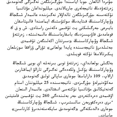
جۋىردا اتالعان جوبا اياسىندا جۇرگىزىلگەن نەگىزگى گەنومدىق
زەرتتەۋدىڭ ناتيجەلەرى جاريالاندى. ميلليونداعان مۋتاتسيا
نۇكتەسىنە جۇرگىزىلگەن تالداۋلار نەگىزىندە عالىمدار شىڭجاڭ
وۆچاركاسىنىڭ قىتايدىڭ سولتۇستىك ايماعىندا قالىپتاسقان
بايىرعى جەرگىلىكتى يت تۇقىمى ەكەنىن راستادى. ش و ق ك
قوعامدىق قاۋىپسىزدىك باسقارماسىنىڭ مالىمەتىنشە، زەرتتەۋ
شىڭجاڭ وۆچاركاسىنىڭ «سىرتتان اكەلىنگەن تۇقىمدى
جەتىلدىرۋ ناتيجەسىندە پايدا بولعانى» تۋرالى ۇزاققا سوزىلعان
پىكىرتالاسقا نۇكتە قويىلدى.
بەلگىلى بولعانداي، زەرتتەۋ توبى بىرنەشە اي بويى شىڭجاڭ
وۆچاركاسىنىڭ بۇكىل ولكەدەگى نەگىزگى تارالۋ ايماقتارىن
ارالاپ، 109 داراباسقا جوعارى ساپالى تولىق گەنومدىق
سەكۆەنيرلەۋ جۇرگىزدى. ناتيجەسىندە 25 ميلليوننان استام
گەنەتيكالىق مۋتاتسيا نۇكتەسى انىقتالدى. عالىمدار الىنعان
اۋقىمدى دەرەكتەردى جەر بەتىندەگى 260 يت تۇقىمىن قامتيتىن
ءىرى دەرەكقورمەن سالىستىرىپ، شىڭجاڭ وۆچاركاسىنىڭ
جوعارى دالدىكتەگى «گەنومدىق سايكەستەندىرۋ كارتاسىن»
جاسادى.