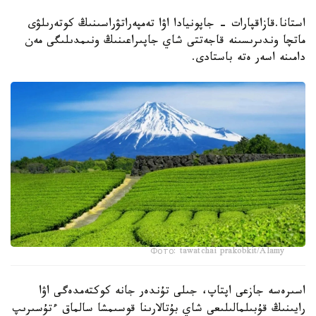
استانا.قازاقپارات - جاپونيادا اۋا تەمپەراتۋراسىنىڭ كوتەرىلۋى
ماتچا وندىرىسىنە قاجەتتى شاي جاپىراعىنىڭ ونىمدىلىگى مەن
دامىنە اسەر ەتە باستادى.
Фото: tawatchai prakobkit/Alamy
اسىرەسە جازعى اپتاپ، جىلى تۇندەر جانە كوكتەمدەگى اۋا
رايىنىڭ قۇبىلمالىلىعى شاي بۇتالارىنا قوسىمشا سالماق ءتۇسىرىپ