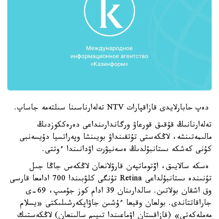
دەپ حابارلايدى قازاقپارات NTV تەلەارناسىنا سىلتەمە جاساپ.
تەلەارنانىڭ قۇقىق قورعاۋ ورگاندارىنداعى دەرەككوزدىڭ
مالىمەتىنشە، لاڭكەستى تۇتقىنداۋ بويىنشا وپەراتسيا دۇيسەنبى
كۇنى كەشكە ىستانبۇلدىڭ ەسەنيۋرت اۋدانىندا ءوتتى.
ەسكە سالايىق، اۆتوماتپەن قارۋلانعان لاڭكەس جاڭا جىل
تۇنىندە ىستانبۇلداعى Retina تۇنگى كلۋبىندا 700 ادامعا قارسى
وق اشقان بولاتىن. سالدارىنان 39 ادام كوز جۇمىپ، 69-ى
جاراقاتتاندى. بولعان وقيعا ءۇشىن جاۋاپكەرشىلىكتى «يسلام
مەملەكەتى» (قازاقستان اۋماعىندا تىيىم سالىنعان) لاڭكەستىك