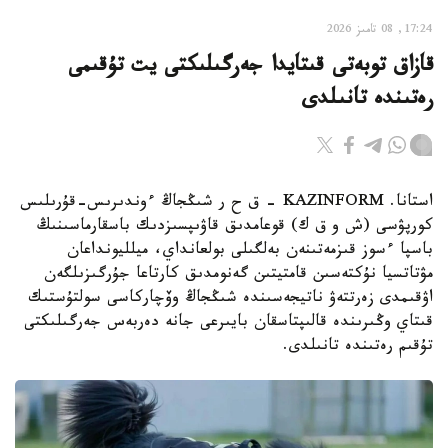
17:24, 08 تامىز 2026
قازاق توبەتى قىتايدا جەرگىلىكتى يت تۇقىمى
رەتىندە تانىلدى
استانا. KAZINFORM – ق ح ر شىڭجاڭ ءوندىرىس-قۇرىلىس
كورپۋسى (ش و ق ك) قوعامدىق قاۋىپسىزدىك باسقارماسىنىڭ
باسپا ءسوز قىزمەتىنەن بەلگىلى بولعانداي، ميلليونداعان
مۋتاتسيا نۇكتەسىن قامتيتىن گەنومدىق كارتاعا جۇرگىزىلگەن
اۋقىمدى زەرتتەۋ ناتيجەسىندە شىڭجاڭ وۆچاركاسى سولتۇستىك
قىتاي وڭىرىندە قالىپتاسقان بايىرعى جانە دەربەس جەرگىلىكتى
تۇقىم رەتىندە تانىلدى.