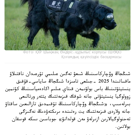
Фото: ҚХР Шыңжаң Өндіріс-құрылыс корпусы (ШӨҚК)
Қоғамдық қауіпсіздік басқармасы
شىڭجاڭ وۆچاركاسىنىڭ شىعۋ تەگىن عىلىمي تۇرعىدان ناقتىلاۋ
ماقساتىندا 2025 -جىلعى تامىزدا شىڭجاڭ ساياسي-قۇقىق
ينستيتۋتىنىڭ باس بولۋىمەن قىتاي عىلىم اكادەمياسىنىڭ كۋنمين
زوولوگيا ينستيتۋتى جانە شوقك قىزمەتتىك يتتەر ورتالىعى
بىرلەسىپ، «شىڭجاڭ وۆچاركاسىنىڭ تۇقىمدىق تازالىعىن ساقتاۋ
جانە ولاردى قىزمەتتىك يت رەتىندە ىرىكتەۋدىڭ نەگىزگى
تەحنولوگيالارىن ازىرلەۋ مەن قولدانۋ» جوباسىن ىسكە قوسقان
بولاتىن.