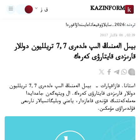
KAZINFORM
ق ز
ترەند:
2026-سايلاۋ
وقيعا
تاعايىنداۋ
اقوردا
02:39, 06 قاڭتار 2017
بيىل الەمنىڭ الىپ ەلدەرى 7,7 تريلليون دوللار
قارىزدى قايتارۋى كەرەك
استانا. قازاقپارات - بيىل الەمنىڭ الىپ ەلدەرى 7,7 تريلليون
دوللار قارىزدى قايتارۋى كەرەك. ال ويتپەگەن جاعدايدا
مەملەكەتتىك قۇندى قاعازدار، ياعني وبليگاتسيالار نارىعى
قۇلدىراۋى مۇمكىن.