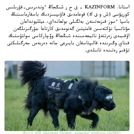
استانا. KAZINFORM – ق ح ر شىڭجاڭ ءوندىرىس-قۇرىلىس
كورپۋسى (ش و ق ك) قوعامدىق قاۋىپسىزدىك باسقارماسىنىڭ
باسپا ءسوز قىزمەتىنەن بەلگىلى بولعانداي، ميلليونداعان
مۋتاتسيا نۇكتەسىن قامتيتىن گەنومدىق كارتاعا جۇرگىزىلگەن
اۋقىمدى زەرتتەۋ ناتيجەسىندە شىڭجاڭ وۆچاركاسى سولتۇستىك
قىتاي وڭىرىندە قالىپتاسقان بايىرعى جانە دەربەس جەرگىلىكتى
تۇقىم رەتىندە تانىلدى.
Фото: ҚХР Шыңжаң Өндіріс-құрылыс корпусы (ШӨҚК)