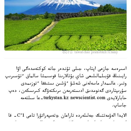
Фото: tawatchai prakobkit/Alamy
اسىرەسە جازعى اپتاپ، جىلى تۇندەر جانە كوكتەمدەگى اۋا
رايىنىڭ قۇبىلمالىلىعى شاي بۇتالارىنا قوسىمشا سالماق ءتۇسىرىپ
وتىر. عالىمدار ماسەلەنى شەشۋ ءۇشىن ىستىققا ءتوزىمدى
سۇرىپتاردى گەنومدىق ادىستەرمەن ىرىكتەۋگە كىرىسكەن، دەپ
حابارلايدى turkystan.kz newscientist.com-عا سىلتەمە
جاساپ.
الايدا الەۋمەتتىك جەلىلەردە تاراعان «تەمپەراتۋرا تاعى 1°C- قا
كوتەرىلسە، ماتچا مۇلدە جوعالادى» دەگەن مالىمدەمەنى عىلىمي
تۇرعىدان دالەلدەنگەن بولجام دەۋگە بولمايدى. قازىرگى