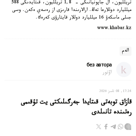
تريلليون، ال جاپونيانىكى - 1,8 تريلليون، قىتايدىكى 588
ميلليارد دوللارعا تەڭ. ارالارىندا قارىزى از رەسەي ەكەن. وسى
جىلى ماسكەۋ 16 ميلليارد دوللار قايتارۋى كەرەك.
www.khabar.kz
الەم
без автора
اۆتور
17:24, 08 تامىز 2026
قازاق توبەتى قىتايدا جەرگىلىكتى يت تۇقىمى
رەتىندە تانىلدى