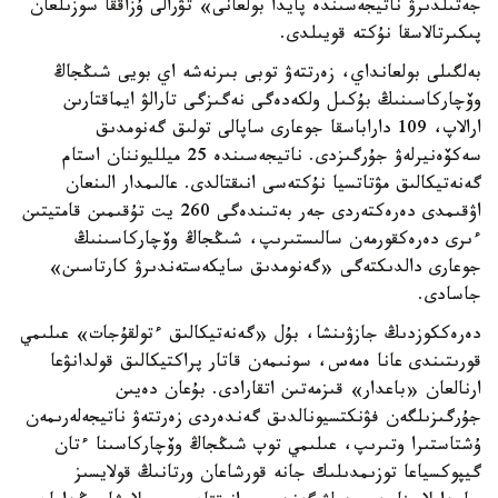
جەتىلدىرۋ ناتيجەسىندە پايدا بولعانى» تۋرالى ۇزاققا سوزىلعان
پىكىرتالاسقا نۇكتە قويىلدى.
بەلگىلى بولعانداي، زەرتتەۋ توبى بىرنەشە اي بويى شىڭجاڭ
وۆچاركاسىنىڭ بۇكىل ولكەدەگى نەگىزگى تارالۋ ايماقتارىن
ارالاپ، 109 داراباسقا جوعارى ساپالى تولىق گەنومدىق
سەكۆەنيرلەۋ جۇرگىزدى. ناتيجەسىندە 25 ميلليوننان استام
گەنەتيكالىق مۋتاتسيا نۇكتەسى انىقتالدى. عالىمدار الىنعان
اۋقىمدى دەرەكتەردى جەر بەتىندەگى 260 يت تۇقىمىن قامتيتىن
ءىرى دەرەكقورمەن سالىستىرىپ، شىڭجاڭ وۆچاركاسىنىڭ
جوعارى دالدىكتەگى «گەنومدىق سايكەستەندىرۋ كارتاسىن»
جاسادى.
دەرەككوزدىڭ جازۋىنشا، بۇل «گەنەتيكالىق ءتولقۇجات» عىلىمي
قورىتىندى عانا ەمەس، سونىمەن قاتار پراكتيكالىق قولدانۋعا
ارنالعان «باعدار» قىزمەتىن اتقارادى. بۇعان دەيىن
جۇرگىزىلگەن فۋنكتسيونالدىق گەندەردى زەرتتەۋ ناتيجەلەرىمەن
ۇشتاستىرا وتىرىپ، عىلىمي توپ شىڭجاڭ وۆچاركاسىنا ءتان
گيپوكسياعا توزىمدىلىك جانە قورشاعان ورتانىڭ قولايسىز