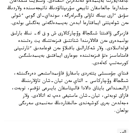
جاعدايلارىنا بەيىمدەلۋ گەندەرىن انىقتادى. وسىلايشا مىڭداعان
جىلدارعا جالعاسقان تابيعي سۇرىپتالۋدىڭ ناتيجەسىندە ولاردىڭ
سۋىق ءارى بيىك تاۋلى وڭىرلەرگە، سونداي-اق گوبي ءشولى
مەن شولەيتتى ايماقتارعا ابدەن بەيىمدەلگەنى بەلگىلى بولدى.
قازىرگى ۋاقىتتا شىڭجاڭ وۆچاركالارى ش و ق ك- نىڭ بارلىق
بولىمدەرى مەن قالالارىندا شتاتتىق قىزمەتتىك يت رەتىندە
قولدانىلادى. ولار شەكارالىق باقىلاۋ مەن قوعامدىق ءتارتىپتى
قامتاماسىز ەتۋ قىزمەتىندە جوعارى ايماقتىق بەيىمدىلىگىن
كورسەتىپ كەلەدى.
قىتاي جۇمىسشى يتتەردى باسقارۋ قاۋىمداستىعى دەرەگىنشە،
شىڭجاڭ وۆچاركاسى - التاي مەن تيان-شان تاۋلارىنىڭ
ارالىعىنداعى بايتاق دالادا قالىپتاسقان بايىرعى تۇقىم، توبەت،
قازاق توبەتى، تيان-شان ماستيفى دەپ تە اتالادى. ولار
ەجەلدەن بەرى كوشپەندى حالىقتاردىڭ سەنىمدى سەرىگى
بولعان.