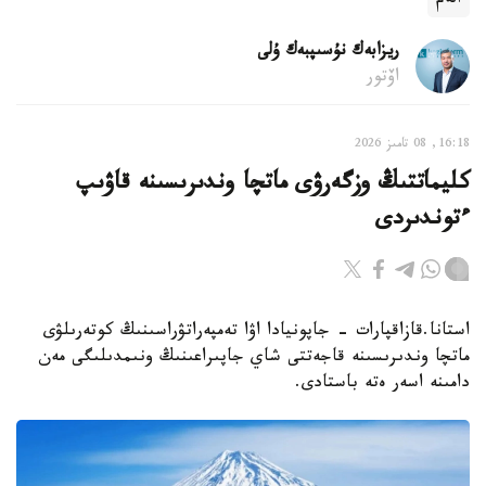
الەم
ريزابەك نۇسىپبەك ۇلى
اۆتور
16:18, 08 تامىز 2026
كليماتتىڭ وزگەرۋى ماتچا وندىرىسىنە قاۋىپ
ءتوندىردى
استانا.قازاقپارات - جاپونيادا اۋا تەمپەراتۋراسىنىڭ كوتەرىلۋى
ماتچا وندىرىسىنە قاجەتتى شاي جاپىراعىنىڭ ونىمدىلىگى مەن
دامىنە اسەر ەتە باستادى.