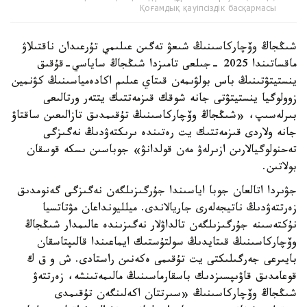
Қоғамдық қауіпсіздік басқармасы
شىڭجاڭ وۆچاركاسىنىڭ شىعۋ تەگىن عىلىمي تۇرعىدان ناقتىلاۋ
ماقساتىندا 2025 -جىلعى تامىزدا شىڭجاڭ ساياسي-قۇقىق
ينستيتۋتىنىڭ باس بولۋىمەن قىتاي عىلىم اكادەمياسىنىڭ كۋنمين
زوولوگيا ينستيتۋتى جانە شوقك قىزمەتتىك يتتەر ورتالىعى
بىرلەسىپ، «شىڭجاڭ وۆچاركاسىنىڭ تۇقىمدىق تازالىعىن ساقتاۋ
جانە ولاردى قىزمەتتىك يت رەتىندە ىرىكتەۋدىڭ نەگىزگى
تەحنولوگيالارىن ازىرلەۋ مەن قولدانۋ» جوباسىن ىسكە قوسقان
بولاتىن.
جۋىردا اتالعان جوبا اياسىندا جۇرگىزىلگەن نەگىزگى گەنومدىق
زەرتتەۋدىڭ ناتيجەلەرى جاريالاندى. ميلليونداعان مۋتاتسيا
نۇكتەسىنە جۇرگىزىلگەن تالداۋلار نەگىزىندە عالىمدار شىڭجاڭ
وۆچاركاسىنىڭ قىتايدىڭ سولتۇستىك ايماعىندا قالىپتاسقان
بايىرعى جەرگىلىكتى يت تۇقىمى ەكەنىن راستادى. ش و ق ك
قوعامدىق قاۋىپسىزدىك باسقارماسىنىڭ مالىمەتىنشە، زەرتتەۋ
شىڭجاڭ وۆچاركاسىنىڭ «سىرتتان اكەلىنگەن تۇقىمدى