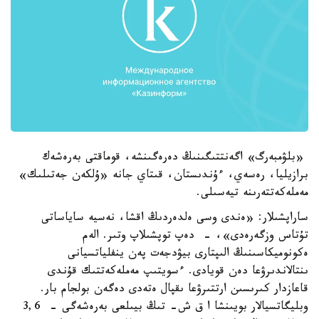
«بلۋمبەرگ» اگەنتتىگىنىڭ دەرەگىنشە، قوماقتى بەرەشەك
برازيليا، رەسەي، ءۇندىستان، قىتاي جانە «ۇلكەن جەتىلىك»
مەملەكەتتەرىنە تيەسىلى.
ساراپشىلار: «ەندى وسى ەلدەردىڭ اقشا، نەسيە ساياساتى
تۇتاس وزگەرەدى»، - دەپ توپشىلاپ وتىر. الەم
ەكونوميكاسىنىڭ الىپتارى بيۋدجەت پەن ينفلياتسيانى
ىنتالاندىرۋعا دەن قويادى. ءسويتىپ مەملەكەتتىك قۇندى
قاعازدار كىرىسىن ارتتىرۋعا ىقپال ەتەدى دەگەن بولجام بار.
وبليگاتسيالار بويىنشا ا ق ش- تىڭ بيىلعى بەرەشەگى - 3,6