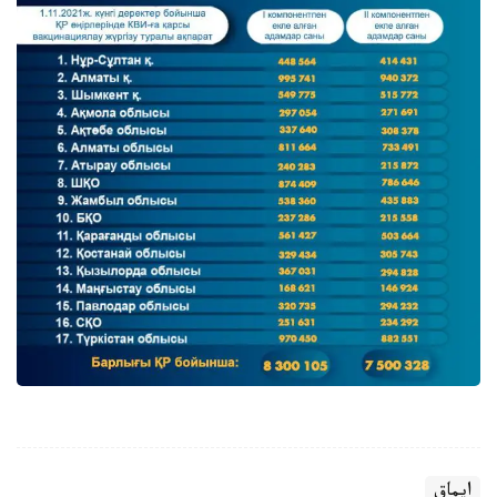
ايماق