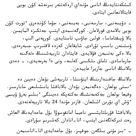
كىشكەنتايدىڭ اناسى مۇنداي ارەكەتتەر بىرنەشە كۇن بويى
قايتالانعانىن ايتادى.
- دۇيسەنبى، سارسەنبى، بەيسەنبى، جۇما كۇندەرى ءتورت كۇن
بويى بالامدى قورلاعان. كورگەنىمدى ايتىپ جەتكىزە المايمىن.
بالا ۇيىقتاماسا، قولىن جاۋىپ تاستايدى. كورپەنى الىپ،
ۇستىنەن باسىپ تۇرادى. شايقاعان كەزدە لاقتىرىپ جىبەرەدى.
بالا ەكى بەتىمەن قۇلايدى. قايتادان تاربيەشىنىڭ ەتەگىنە
جارماسادى. تاماق ىشكىسى كەلسە، ونى دا بەرمەيدى، - دەدى
بالانىڭ اناسى جازيرا عابيدەن.
بالانىڭ جاقىندارىنىڭ ايتۋىنشا، تاربيەشى بۇعان دەيىن دە
ءىستى بولعان. دەگەنمەن بۇدان بالاباقشا باسشىلىعى حابارسىز.
وقيعا بولعان جەكەمەنشىك مەكتەپكە دەيىنگى ءبىلىم بەرۋ ۇيىمى
ءۇش اي بۇرىن اشىلعان. قازىر مۇندا 24 بالا تاربيەلەنەدى.
بالاباقشا قۇرىلتايشىسى ناعيما امانقوسوۆا بۇل جاعدايدىڭ العاش
رەت تىركەلگەنىن ايتىپ، اتا-انادان كەشىرىم سۇرادى.
- ءبىز مۇنى بىلگەن جوقپىز. بۇل جاعدايدى اتا-اناسىمەن