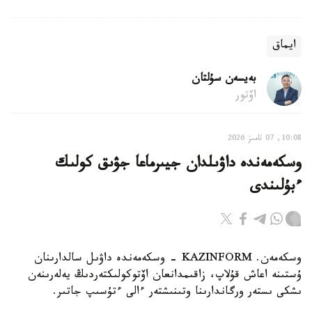
ايماق
بەيسەن سۇلتان
اۆتور
10:08, 07 تامىز 2026
وسكەمەندە داۋىلدان جيىرماعا جۋىق كولىك
ءبۇلىندى
وسكەمەن. KAZINFORM - وسكەمەندە داۋىل سالدارىنان
ۇستىنە اعاش قۇلاپ، زاقىمدانعان اۆتوكولىكتەردىڭ يەلەرىنەن
ىشكى ىستەر ورگاندارىنا وتىنىشتەر ءالى ءتۇسىپ جاتىر.