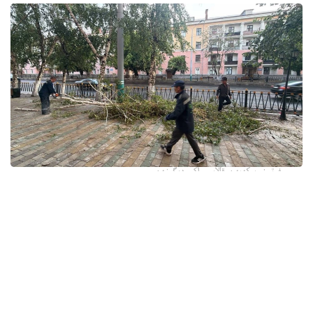
فوتو: وسكەمەن قالاسى اكىمدىگىنەن
قالا اكىمدىگىنىڭ مالىمەتىنشە، داۋىل كەزىندە ورتالىق
كوشەلەردە جەل 15 اعاشتى قۇلاتقان. ولاردىڭ ءبىرقاتارى جول
جيەگىندە تۇرعان اۆتوكولىكتەردىڭ ۇستىنە قۇلادى.
- قازىرگى ۋاقىتتا پوليتسياعا اعاشتاردىڭ قۇلاۋى سالدارىنان
كولىكتەرى زاقىمدانعان 17 اۆتوكولىك يەسىنەن ارىز ءتۇستى، -
دەپ حابارلادى شقو پوليتسيا دەپارتامەنتىنىڭ باسپا ءسوز