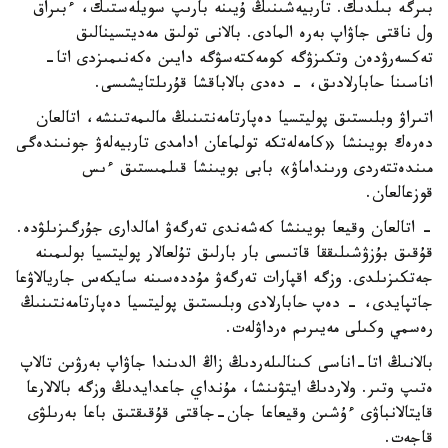
بىرگە بىلدىك. تاربيەشىنىڭ ۇيىنە بارىپ سويلەستىك، ءبىراق
ول ناقتى جاۋاپ بەرە المادى. بالانى تولىق مەديتسينالىق
تەكسەرۋدەن وتكىزۋگە كومەكتەسۋگە دايىن ەكەنىمىزدى اتا-
اناسىنا حابارلادىق، - دەدى بالاباقشا قۇرىلتايشىسى.
اتىراۋ وبلىستىق پوليتسيا دەپارتامەنتىنىڭ مالىمەتىنشە، اتالعان
دەرەك بويىنشا «كامەلەتكە تولماعان ادامدى تاربيەلەۋ جونىندەگى
مىندەتتەردى ورىنداماۋ» بابى بويىنشا قىلمىستىق ءىس
قوزعالعان.
- اتالعان وقيعا بويىنشا كەشەندى تەرگەۋ امالدارى جۇرگىزىلۋدە.
قۇقىق بۇزۋشىلىققا قاتىسى بار بارلىق تۇلعالار پوليتسيا بولىمىنە
جەتكىزىلدى. وزگە اقپارات تەرگەۋ مۇددەسىنە سايكەس جاريالاۋعا
جاتپايدى، - دەپ حابارلادى وبلىستىق پوليتسيا دەپارتامەنتىنىڭ
رەسمي وكىلى مەيىرىم ەرداۋلەت.
بالانىڭ اتا-اناسى كىنالىلەردىڭ زاڭ الدىندا جاۋاپ بەرۋىن تالاپ
ەتىپ وتىر. ولاردىڭ ايتۋىنشا، مۇنداي جاعدايدىڭ وزگە بالالارعا
قايتالانباۋى ءۇشىن وقيعاعا جان-جاقتى قۇقىقتىق باعا بەرىلۋى
قاجەت.