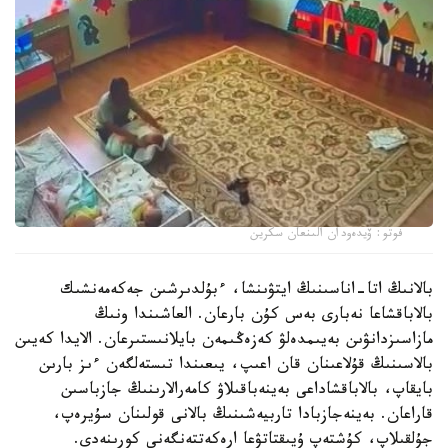
فوتو: ۆيدەودان الىنعان سكرين
بالانىڭ اتا-اناسىنىڭ ايتۋىنشا، ءبۇلدىرشىن جەكەمەنشىك
بالاباقشاعا نەبارى بەس كۇن بارعان. العاشىندا ونىڭ
مازاسىزدانۋىن بەيىمدەلۋ كەزەڭىمەن بايلانىستىرعان. الايدا كەيىن
بالاسىنىڭ قۇلاعىنان قان اعىپ، يىعىندا تىستەلگەن ءىز بارىن
بايقاپ، بالاباقشاداعى بەينەباقىلاۋ كامەرالارىنىڭ جازباسىن
قاراعان. بەينەجازبادا تاربيەشىنىڭ بالانى قولىنان سۇيرەپ،
جۇلقىلاپ، كۇشتەپ ۇيىقتاتۋعا ارەكەتتەنگەنى كورىنەدى.