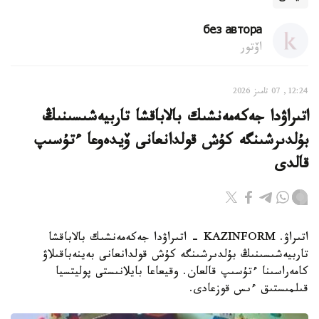
без автора
اۆتور
12:24, 07 تامىز 2026
اتىراۋدا جەكەمەنشىك بالاباقشا تاربيەشىسىنىڭ
بۇلدىرشىنگە كۇش قولدانعانى ۆيدەوعا ءتۇسىپ
قالدى
اتىراۋ. KAZINFORM - اتىراۋدا جەكەمەنشىك بالاباقشا
تاربيەشىسىنىڭ بۇلدىرشىنگە كۇش قولدانعانى بەينەباقىلاۋ
كامەراسىنا ءتۇسىپ قالعان. وقيعاعا بايلانىستى پوليتسيا
قىلمىستىق ءىس قوزعادى.