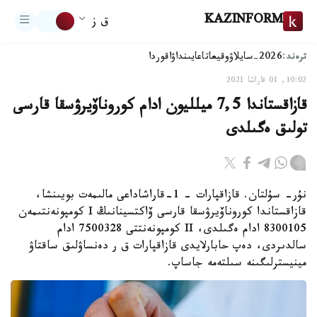
KAZINFORM
ق ز
ترەند:
2026-سايلاۋ
وقيعا
تاعايىنداۋ
اقوردا
10:02, 01 قاراشا 2021
قازاقستاندا 7,5 ميلليون ادام كوروناۆيرۋسقا قارسى
تولىق ەگىلدى
نۇر- سۇلتان. قازاقپارات – 1-قاراشاداعى مالىمەت بويىنشا،
قازاقستاندا كوروناۆيرۋسقا قارسى ۆاكتسينانىڭ I كومپونەنتىمەن
8300105 ادام ەگىلدى، II كومپونەنتتى 7500328 ادام
سالدىردى، دەپ حابارلايدى قازاقپارات ق ر دەنساۋلىق ساقتاۋ
مينيسترلىگىنە سىلتەمە جاساپ.