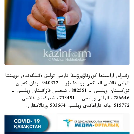
وڭىرلەر اراسىندا كوروناۆيرۋسقا قارسى تولىق ەگىلگەندەر بويىنشا
الماتى قالاسى الدىڭعى ورىندا تۇر - 940372. ودان كەيىن
تۇركىستان وبلىسى - 882551، شىعىس قازاقستان وبلىسى –
786646، الماتى وبلىسى – 733491، شىمكەنت قالاسى -
515772 جانە قاراعاندى وبلىسى 503664 ورنالاسقان.