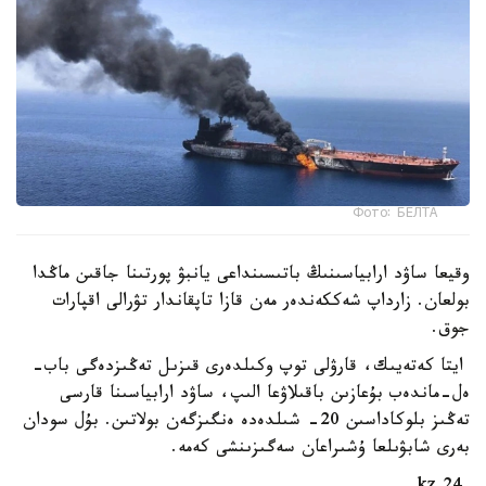
Фото: БЕЛТА
وقيعا ساۋد ارابياسىنىڭ باتىسىنداعى يانبۋ پورتىنا جاقىن ماڭدا
بولعان. زارداپ شەككەندەر مەن قازا تاپقاندار تۋرالى اقپارات
جوق.
ايتا كەتەيىك، قارۋلى توپ وكىلدەرى قىزىل تەڭىزدەگى باب-
ەل-ماندەب بۇعازىن باقىلاۋعا الىپ، ساۋد ارابياسىنا قارسى
تەڭىز بلوكاداسىن 20- شىلدەدە ەنگىزگەن بولاتىن. بۇل سودان
بەرى شابۋىلعا ۇشىراعان سەگىزىنشى كەمە.