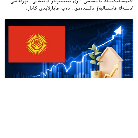
اكىمشىلىگىنىڭ باسشىسى ءارى مينيسترلەر كابينەتى ءتوراعاسى
ادىلبەك قاسىماليەۆ مالىمدەدى، دەپ حابارلايدى كابار.
Коллаж: e-cis.info
ونىڭ ايتۋىنشا، بۇگىندە قىتاي الدىنداعى بەرەشەك ەلدىڭ جالپى
سىرتقى قارىزىنىڭ 20 پايىزدان ءسال استامىن عانا قۇرايدى.
قالعان بولىگى نەگىزىنەن ازيا دامۋ بانكى، دۇنيەجۇزىلىك بانك،
حالىقارالىق ۆاليۋتا قورى جانە باسقا دا كرەديتورلاردىڭ ۇزاق