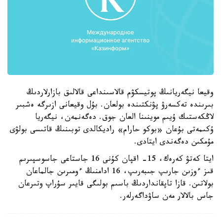
وقيعا نيگەريانىڭ پوتيسكۋم قالاسىنداعى قالالىق بازارلاردىڭ
بىرىندە تەكسەرۋ پۋنكتىندە بولعان. بۇل وقيعانى ازىرگە ەشبىر
لاڭكەستىك ۇيىم موينىنا العان جوق. دەگەنمەن، نيگەريا
ۇكىمەتى بۇعان «بوكو حارام» راديكالدى توبىنىڭ قاتىسى بولۋى
مۇمكىن دەگەندى ايتادى.
ايتا كەتۋ كەرەك، 15- اقپان كۇنى 16 جاستاعى جاسوسپىرىم
قىز ءوزىن جارىپ جىبەرىپ، 16 ادامنىڭ ءومىرىن جالماعان
بولاتىن. قازا تاپقانداردىڭ باسىم بولىگى قايىر سۇراپ وتىرعان
جاس بالالار مەن ساۋداگەرلەر.