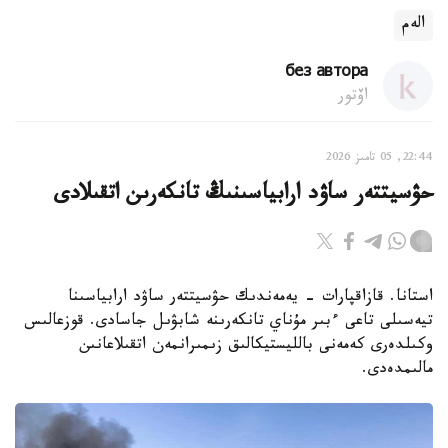
الەم
без автора
اۆتور
22:44, 05 تامىز 2026
حۋسيتتەر ساۋد ارابياسىنىڭ تانكەرىن اتقىلادى
استانا. قازاقپارات - يەمەندىك حۋسيتتەر ساۋد ارابياسىنا
تيەسىلى تاعى ءبىر مۇناي تانكەرىنە شابۋىل جاسادى. قوزعالىس
وكىلدەرى كەمەنى بالليستيكالىق زىمىرانمەن اتقىلاعانىن
مالىمدەدى.