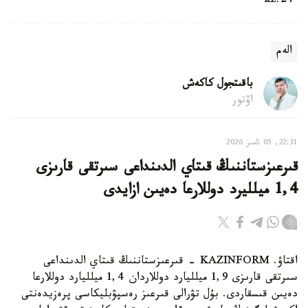
24.kz
الەم
باقىتجول كاكەش
اۆتور
22:31, 05 تامىز 2026
قىرعىزستاننىڭ قىتاي الدىنداعى سىرتقى قارىزى
1,4 ميلليرد دوللارعا دەيىن ازايدى
اقتاۋ. KAZINFORM - قىرعىزستاننىڭ قىتاي الدىنداعى
سىرتقى قارىزى 1,9 ميلليارد دوللاردان 1,4 ميلليارد دوللارعا
دەيىن قىسقاردى. بۇل تۋرالى قىرعىز رەسپۋبليكاسى پرەزيدەنتى