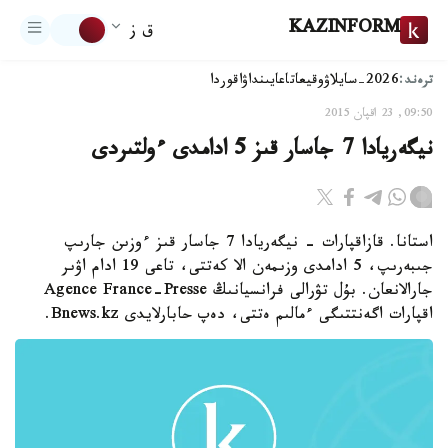
KAZINFORM
ق ز
ترەند:
2026-سايلاۋ
وقيعا
تاعايىنداۋ
اقوردا
09:50, 23 اقپان 2015
نيگەريادا 7 جاسار قىز 5 ادامدى ءولتىردى
استانا. قازاقپارات - نيگەريادا 7 جاسار قىز ءوزىن جارىپ
جىبەرىپ، 5 ادامدى وزىمەن الا كەتتى، تاعى 19 ادام اۋىر
جارالانعان. بۇل تۋرالى فرانسيانىڭ Agence France-Presse
اقپارات اگەنتتىگى ءمالىم ەتتى، دەپ حابارلايدى Bnews.kz.