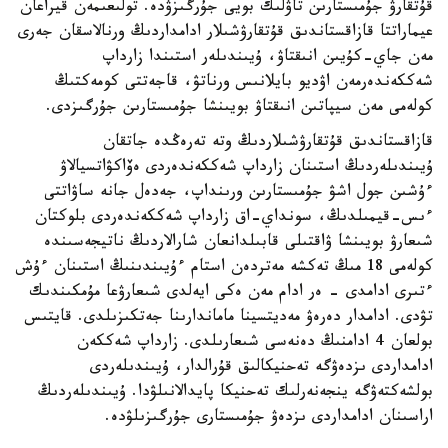
قۇتقارۋ جۇمىستارىن تاۋلىك بويى جۇرگىزۋدە. تولىعىمەن قيراعان
عيماراتتا قازاقستاندىق قۇتقارۋشىلار ادامداردىڭ ورنالاسقان جەرى
مەن جاي-كۇيىن انىقتاۋ، ۇيىندىلەر استىندا زارداپ
شەككەندەرمەن اۋديو بايلانىس ورناتۋ، قاجەتتى كومەكتىڭ
كولەمى مەن سيپاتىن انىقتاۋ بويىنشا جۇمىستارىن جۇرگىزدى.
قازاقستاندىق قۇتقارۋشىلاردىڭ وتە تەرەڭدە جاتقان
ۇيىندىلەردىڭ استىنان زارداپ شەككەندەردى ەۆاكۋاتسيالاۋ
ءۇشىن جول اشۋ جۇمىستارىن ورىنداپ، جەدەل جانە ساۋاتتى
ءىس-قيمىلدىڭ، سونداي-اق زارداپ شەككەندەردى بلوكتان
شىعارۋ بويىنشا ۋاقتىلى قابىلدانعان شارالاردىڭ ناتيجەسىندە
كولەمى 18 مىڭ تەكشە مەتردەن استام ءۇيىندىنىڭ استىنان ءۇش
ءتىرى ادامدى - ەر ادام مەن ەكى ايەلدى شىعارۋعا مۇمكىندىك
تۋدى. ادامدار دەرەۋ مەديتسينا ماماندارىنا جەتكىزىلدى. قايتىس
بولعان 4 ادامنىڭ دەنەسى شىعارىلدى. زارداپ شەككەن
ادامداردى ىزدەۋگە تەحنيكالىق قۇرالدار، ۇيىندىلەردى
بولشەكتەۋگە ينجەنەرلىك تەحنيكا پايدالانىلۋدا. ۇيىندىلەردىڭ
اراسىنان ادامداردى ىزدەۋ جۇمىستارى جۇرگىزىلۋدە.