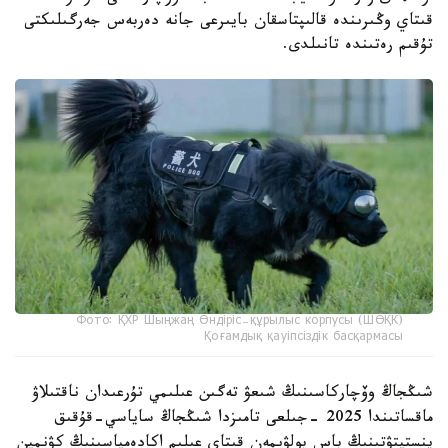
قىتاي وڭىرىندە قالىپتاسقان بايىرعى جانە دەربەس جەرگىلىكتى
تۇقىم رەتىندە تانىلدى.
Фото: ҚХР Шыңжаң Өндіріс-құрылыс корпусы (ШӨҚК)
Қоғамдық қауіпсіздік басқармасы
شىڭجاڭ وۆچاركاسىنىڭ شىعۋ تەگىن عىلىمي تۇرعىدان ناقتىلاۋ
ماقساتىندا 2025 -جىلعى تامىزدا شىڭجاڭ ساياسي-قۇقىق
ينستيتۋتىنىڭ باس بولۋىمەن قىتاي عىلىم اكادەمياسىنىڭ كۋنمين