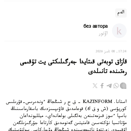
الەم
без автора
اۆتور
17:24, 08 تامىز 2026
قازاق توبەتى قىتايدا جەرگىلىكتى يت تۇقىمى
رەتىندە تانىلدى
استانا. KAZINFORM – ق ح ر شىڭجاڭ ءوندىرىس-قۇرىلىس
كورپۋسى (ش و ق ك) قوعامدىق قاۋىپسىزدىك باسقارماسىنىڭ
باسپا ءسوز قىزمەتىنەن بەلگىلى بولعانداي، ميلليونداعان
مۋتاتسيا نۇكتەسىن قامتيتىن گەنومدىق كارتاعا جۇرگىزىلگەن
اۋقىمدى زەرتتەۋ ناتيجەسىندە شىڭجاڭ وۆچاركاسى سولتۇستىك