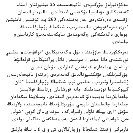
سەكۆەنيرلەۋ جۇرگىزدى. ناتيجەسىندە 25 ميلليوننان استام
گەنەتيكالىق مۋتاتسيا نۇكتەسى انىقتالدى. عالىمدار الىنعان
اۋقىمدى دەرەكتەردى جەر بەتىندەگى 260 يت تۇقىمىن قامتيتىن
ءىرى دەرەكقورمەن سالىستىرىپ، شىڭجاڭ وۆچاركاسىنىڭ
جوعارى دالدىكتەگى «گەنومدىق سايكەستەندىرۋ كارتاسىن»
جاسادى.
دەرەككوزدىڭ جازۋىنشا، بۇل «گەنەتيكالىق ءتولقۇجات» عىلىمي
قورىتىندى عانا ەمەس، سونىمەن قاتار پراكتيكالىق قولدانۋعا
ارنالعان «باعدار» قىزمەتىن اتقارادى. بۇعان دەيىن
جۇرگىزىلگەن فۋنكتسيونالدىق گەندەردى زەرتتەۋ ناتيجەلەرىمەن
ۇشتاستىرا وتىرىپ، عىلىمي توپ شىڭجاڭ وۆچاركاسىنا ءتان
گيپوكسياعا توزىمدىلىك جانە قورشاعان ورتانىڭ قولايسىز
جاعدايلارىنا بەيىمدەلۋ گەندەرىن انىقتادى. وسىلايشا مىڭداعان
جىلدارعا جالعاسقان تابيعي سۇرىپتالۋدىڭ ناتيجەسىندە ولاردىڭ
سۋىق ءارى بيىك تاۋلى وڭىرلەرگە، سونداي-اق گوبي ءشولى
مەن شولەيتتى ايماقتارعا ابدەن بەيىمدەلگەنى بەلگىلى بولدى.
قازىرگى ۋاقىتتا شىڭجاڭ وۆچاركالارى ش و ق ك- نىڭ بارلىق