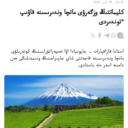
16:18, 08 تامىز 2026
كليماتتىڭ وزگەرۋى ماتچا وندىرىسىنە قاۋىپ
ءتوندىردى
استانا.قازاقپارات - جاپونيادا اۋا تەمپەراتۋراسىنىڭ كوتەرىلۋى
ماتچا وندىرىسىنە قاجەتتى شاي جاپىراعىنىڭ ونىمدىلىگى مەن
دامىنە اسەر ەتە باستادى.