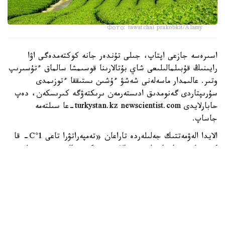
Фото: tawatchai prakobkit/Alamy
اسىرەسە جازعى اپتاپ، جىلى تۇندەر جانە كوكتەمدەگى اۋا
رايىنىڭ قۇبىلمالىلىعى شاي بۇتالارىنا قوسىمشا سالماق ءتۇسىرىپ
وتىر. عالىمدار ماسەلەنى شەشۋ ءۇشىن ىستىققا ءتوزىمدى
سۇرىپتاردى گەنومدىق ادىستەرمەن ىرىكتەۋگە كىرىسكەن، دەپ
حابارلايدى turkystan.kz newscientist.com-عا سىلتەمە
جاساپ.
الايدا الەۋمەتتىك جەلىلەردە تاراعان «تەمپەراتۋرا تاعى 1°C- قا
كوتەرىلسە، ماتچا مۇلدە جوعالادى» دەگەن مالىمدەمەنى عىلىمي
تۇرعىدان دالەلدەنگەن بولجام دەۋگە بولمايدى. قازىرگى
زەرتتەۋلەر كليماتتىڭ جىلىنۋى ءونىم كولەمىن ازايتىپ، جوعارى
ساپالى ماتچانىڭ ءدامىن وزگەرتۋى مۇمكىن ەكەنىن كورسەتەدى.
ءبىراق ناقتى ءبىر گرادۋسقا بايلانعان جويىلۋ شەگى انىقتالعان
جوق.