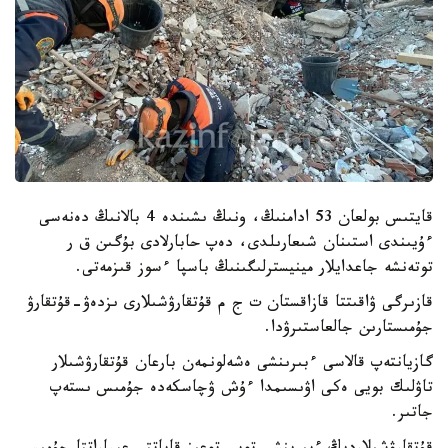
قايتىس بولعان 53 ادامنىڭ، ونىڭ ىشىندە 4 بالانىڭ دەنەسى
ءۇيىندى استىنان شىعارىلدى، دەپ حابارلادى بۇگىن ق ر
توتەنشە جاعدايلار مينيسترلىگىنىڭ باسپا ءسوز قىزمەتى.
قازىرگى ۋاقىتتا قازاقستان ت ج م قۇتقارۋشىلارى ىزدەۋ-قۇتقارۋ
جۇمىستارىن جالعاستىرۋدا.
گازيانتەپ قالاسى ءبىرىنشى ەشەلونمەن بارعان قۇتقارۋشىلار
تاۋلىك بويى ەكى اۋىسىمدا ءۇش ۋچاسكەدە جۇمىس ىستەپ
جاتىر.