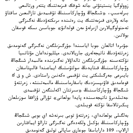
زوولوگيا ينستيتۋتى جانە شوقك قىزمەتتىك يتتەر ورتالىعى
بىرلەسىپ، «شىڭجاڭ وۆچاركاسىنىڭ تۇقىمدىق تازالىعىن ساقتاۋ
جانە ولاردى قىزمەتتىك يت رەتىندە ىرىكتەۋدىڭ نەگىزگى
تەحنولوگيالارىن ازىرلەۋ مەن قولدانۋ» جوباسىن ىسكە قوسقان
بولاتىن.
جۋىردا اتالعان جوبا اياسىندا جۇرگىزىلگەن نەگىزگى گەنومدىق
زەرتتەۋدىڭ ناتيجەلەرى جاريالاندى. ميلليونداعان مۋتاتسيا
نۇكتەسىنە جۇرگىزىلگەن تالداۋلار نەگىزىندە عالىمدار شىڭجاڭ
وۆچاركاسىنىڭ قىتايدىڭ سولتۇستىك ايماعىندا قالىپتاسقان
بايىرعى جەرگىلىكتى يت تۇقىمى ەكەنىن راستادى. ش و ق ك
قوعامدىق قاۋىپسىزدىك باسقارماسىنىڭ مالىمەتىنشە، زەرتتەۋ
شىڭجاڭ وۆچاركاسىنىڭ «سىرتتان اكەلىنگەن تۇقىمدى
جەتىلدىرۋ ناتيجەسىندە پايدا بولعانى» تۋرالى ۇزاققا سوزىلعان
پىكىرتالاسقا نۇكتە قويىلدى.
بەلگىلى بولعانداي، زەرتتەۋ توبى بىرنەشە اي بويى شىڭجاڭ
وۆچاركاسىنىڭ بۇكىل ولكەدەگى نەگىزگى تارالۋ ايماقتارىن
ارالاپ، 109 داراباسقا جوعارى ساپالى تولىق گەنومدىق