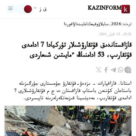
KAZINFORM
ق ز
ترەند:
2026-سايلاۋ
وقيعا
تاعايىنداۋ
اقوردا
15:52, 13 اقپان 2023
قازاقستاندىق قۇتقارۋشىلار تۇركيادا 7 ادامدى
قۇتقارىپ، 53 ادامنىڭ ءمايىتىن شىعاردى
استانا. قازاقپارات - ىزدەۋ-قۇتقارۋ جۇمىستارى جۇرگىزىلە
باستاعان كۇننەن باستاپ قازاقستان ت ج م قۇتقارۋشىلارى 7
ادامدى قۇتقارىپ، مەديتسينا قىزمەتكەرلەرىنە تاپسىردى.