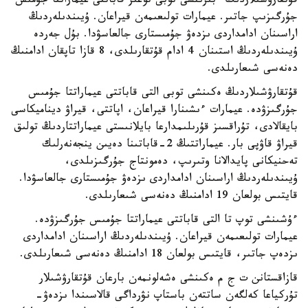
قۇتقارۋشىلاردىڭ ءبىرىنشى توبى توعىز قاباتتى عيماراتتا جۇمىس
جۇرگىزىپ جاتىر. عيمارات تولىعىمەن قيراعان. ۇيىندىلەردىڭ
اراسىنان ادامداردى ىزدەۋ جۇمىستارى جالعاسۋدا. بۇل جەردە
ۇيىندىلەردىڭ استىنان 4 ادام قۇتقارىلدى، 8 قازا تاپقان ادامنىڭ
دەنەسى شىعارىلدى.
قۇتقارۋشىلاردىڭ ەكىنشى توبى التى قاباتتى عيماراتتا جۇمىس
جۇرگىزۋدە. عيمارات ءىشىنارا قيراعان، اپاتتى، قيراۋ ديناميكاسى
بايقالادى، تۇراقسىز قۇرىلىمدارعا بايلانىستى عيماراتتاردىڭ تولىق
قيراۋ قاۋپى بار. عيماراتتىڭ 2-قاباتىنا دەيىن ينجەنەرلىك
تەحنيكانى پايدالانا وتىرىپ، دەمونتاج جۇرگىزىلدى،
ۇيىندىلەردىڭ اراسىنان ادامداردى ىزدەۋ جۇمىستارى جالعاسۋدا.
قايتىس بولعان 19 ادامنىڭ دەنەسى شىعارىلدى.
ءۇشىنشى توپ تا التى قاباتتى عيماراتتا جۇمىس جۇرگىزۋدە.
عيمارات تولىعىمەن قيراعان. ۇيىندىلەردىڭ اراسىنان ادامداردى
ىزدەپ جاتىر، قايتىس بولعان 18 ادامنىڭ دەنەسى شىعارىلدى.
قازاقستانن ت ج م ەكىنشى ەشەلونمەن بارعان قۇتقارۋشىلار
تۇركياعا كەلگەن ساتتەن باستاپ نۋرداگى قالاسىندا ىزدەۋ-