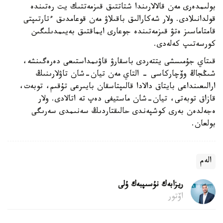
بولىمدەرى مەن قالالارىندا شتاتتىق قىزمەتتىك يت رەتىندە
قولدانىلادى. ولار شەكارالىق باقىلاۋ مەن قوعامدىق ءتارتىپتى
قامتاماسىز ەتۋ قىزمەتىندە جوعارى ايماقتىق بەيىمدىلىگىن
كورسەتىپ كەلەدى.
قىتاي جۇمىسشى يتتەردى باسقارۋ قاۋىمداستىعى دەرەگىنشە،
شىڭجاڭ وۆچاركاسى - التاي مەن تيان-شان تاۋلارىنىڭ
ارالىعىنداعى بايتاق دالادا قالىپتاسقان بايىرعى تۇقىم، توبەت،
قازاق توبەتى، تيان-شان ماستيفى دەپ تە اتالادى. ولار
ەجەلدەن بەرى كوشپەندى حالىقتاردىڭ سەنىمدى سەرىگى
بولعان.
الەم
ريزابەك نۇسىپبەك ۇلى
اۆتور