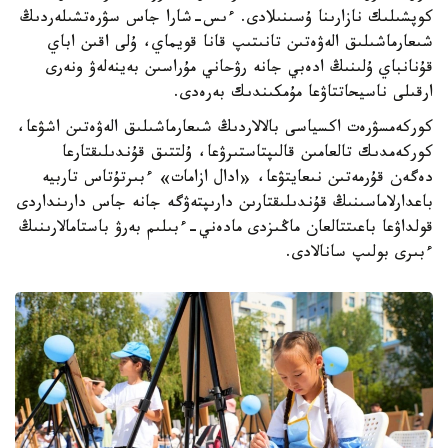
كوپشىلىك نازارىنا ۇسىنىلادى. ءىس-شارا جاس سۋرەتشىلەردىڭ
شىعارماشىلىق الەۋەتىن تانىتىپ قانا قويماي، ۇلى اقىن اباي
قۇنانباي ۇلىنىڭ ادەبي جانە رۋحاني مۇراسىن بەينەلەۋ ونەرى
ارقىلى ناسيحاتتاۋعا مۇمكىندىك بەرەدى.
كوركەمسۋرەت اكسياسى بالالاردىڭ شىعارماشىلىق الەۋەتىن اشۋعا،
كوركەمدىك تالعامىن قالىپتاستىرۋعا، ۇلتتىق قۇندىلىقتارعا
دەگەن قۇرمەتىن نىعايتۋعا، «ادال ازامات» ءبىرتۇتاس تاربيە
باعدارلاماسىنىڭ قۇندىلىقتارىن دارىپتەۋگە جانە جاس دارىنداردى
قولداۋعا باعىتتالعان ماڭىزدى مادەني-ءبىلىم بەرۋ باستامالارىنىڭ
ءبىرى بولىپ سانالادى.