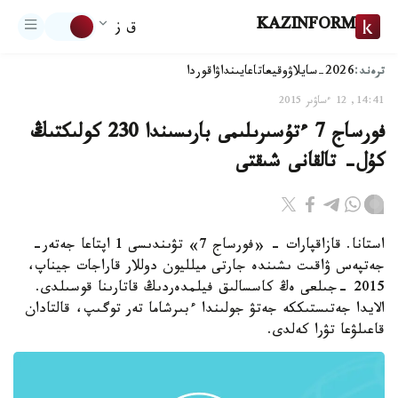
KAZINFORM
ق ز
ترەند:
2026-سايلاۋ
وقيعا
تاعايىنداۋ
اقوردا
14:41, 12 ءساۋىر 2015
فورساج 7 ءتۇسىرىلىمى بارىسىندا 230 كولىكتىڭ
كۇل- تالقانى شىقتى
استانا. قازاقپارات - «فورساج 7» تۋىندىسى 1 اپتاعا جەتەر-
جەتپەس ۋاقىت ىشىندە جارتى ميلليون دوللار قاراجات جيناپ،
2015 -جىلعى ەڭ كاسسالىق فيلمدەردىڭ قاتارىنا قوسىلدى.
الايدا جەتىستىككە جەتۋ جولىندا ءبىرشاما تەر توگىپ، قالتادان
قاعىلۋعا تۋرا كەلدى.