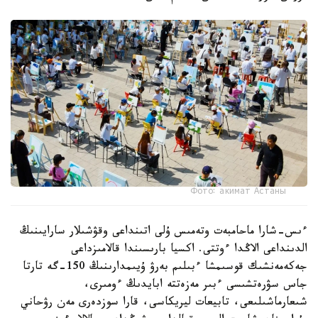
Фото: акимат Астаны
ءىس-شارا ماحامبەت وتەمىس ۇلى اتىنداعى وقۋشىلار سارايىنىڭ
الدىنداعى الاڭدا ءوتتى. اكسيا بارىسىندا قالامىزداعى
جەكەمەنشىك قوسىمشا ءبىلىم بەرۋ ۇيىمدارىنىڭ 150-گە تارتا
جاس سۋرەتشىسى ءبىر مەزەتتە ابايدىڭ ءومىرى،
شىعارماشىلىعى، تابيعات ليريكاسى، قارا سوزدەرى مەن رۋحاني