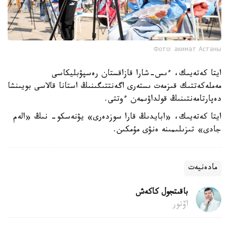
Фото: акимат Астаны
ايتا كەتەيىك، ءىس-شارا قازاقستان رەسپۋبليكاسى
مەملەكەتتىك قىزمەت ىستەرى اگەنتتىگىنىڭ استانا قالاسى بويىنشا
دەپارتامەنتىنىڭ قولداۋىمەن ءوتتى.
ايتا كەتەيىك، «ابايدىڭ قارا سوزدەرى» يۋنەسكو- نىڭ «الەم
جادى» تىزىلىمىنە ەنۋى مۇمكىن.
مادەنيەت
باقىتجول كاكەش
اۆتور