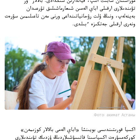
مۇراسىنان شابىت الىپ، قيالدارىن شىڭدادى. بالالار ءوز
تۋىندىلارى ارقىلى اباي الەمىن شىعارماشىلىق تۇرعىدان
بەينەلەپ، ونىڭ ۇلت رۋحانياتىنداعى ورنى مەن تاعىلىمىن سۋرەت
ونەرى ارقىلى جەتكىزە ءبىلدى.
Фото: акимат Астаны
اكسيا قورىتىندىسى بويىنشا «اباي الەمى بالالار كوزىمەن»
كوركەمسۋرەت اكسياسىنا قاتىسۋشىلاردىڭ ۇزدىك تۋىندىلارى