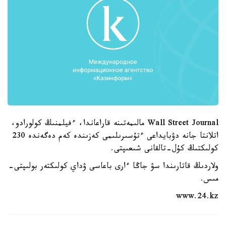
Wall Street Journal مالىمەتىنە قاراعاندا، ءفيلمنىڭ كولورادو،
اتلانتا جانە دۋبايداعى ءتۇسىرىلىمى كەزىندە كەم دەگەندە 230
كولىكتىڭ كۇل-تالقانى شىعىپتى.
ولاردىڭ قاتارىندا سۋ جاڭا ءارى باعاسى ۋداي كولىكتەر بولىپتى-
مىس.
www.24.kz