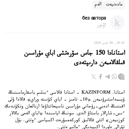
مادەنيەت
الەم
без автора
اۆتور
18:10, 06 تامىز 2026
استانادا 150 جاس سۋرەتشى اباي مۇراسىن
قىلقالاممەن دارىپتەدى
استانا. KAZINFORM - استانا قالاسى ءبىلىم باسقارماسىنىڭ
ۇيىمداستىرۋىمەن «10- تامىز - اباي كۇنىنە وراي» قالادا ۇلى
اقىننىڭ ادەبي-رۋحاني مۇراسىن ناسيحاتتاۋعا ارنالعان ونكۇندىك
ءىس-شارالار باستاۋ الدى. سونىڭ اياسىندا «اباي الەمى بالالار
كوزىمەن» اتتى قالالىق كوركەمسۋرەت اكسياسى ءوتتى. بۇل
تۋرالى ەلوردا اكىمدىگى ءمالىم ەتتى.