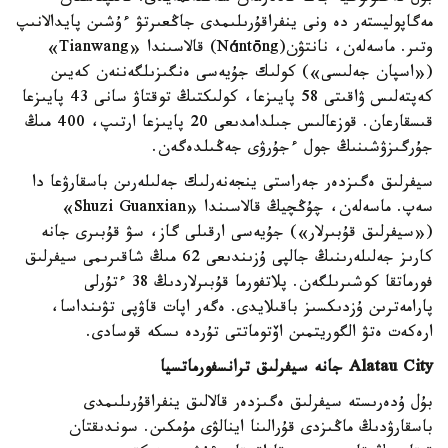
مەگاپوليستەر دە ونى ينفراقۇرىلىمدى جاڭعىرتۋ ءۇشىن پايدالانىپ
وتىر. ماسەلەن، نانتۋن(Nántōng) قالاسىندا «Tianwang»
(«اسپان جەلىسى») كولىك جۇيەسى ەنگىزىلگەننەن كەيىن
كەپتەلىس ۋاقىتى 58 پايىزعا، كولىكتىڭ توقتاۋ سانى 43 پايىزعا
قىسقارعان. قوزعالىس جىلدامدىعى 20 پايىزعا ارتىپ، 400 مىڭ
جۇرگىزۋشىنىڭ جول ءجۇرۋى جەڭىلدەگەن.
سيفرلىق ەگىزدەر جەراستى ينجەنەرلىك جەلىلەرىن باسقارۋعا دا
سەپ. ماسەلەن، چۇڭچيڭ قالاسىندا «Shuzi Guanxian»
(«سيفرلىق قۇبىرلار») جۇيەسى ارقىلى گاز، سۋ قۇبىرى جانە
كارىز جەلىلەرىنىڭ جالپى ۇزىندىعى 62 مىڭ شاقىرىمى سيفرلىق
فورماتقا كوشىرىلگەن. پلاتفورما قۇبىرلاردىڭ 38 ءتۇرلى
پارامەترىن ۇزدىكسىز باقىلايدى. ەگەر اپات قاۋپى تۋىنداسا،
ارەكەت ەتۋ الگوريتمىن اۆتوماتتى تۇردە ىسكە قوسادى.
Alatau City جانە سيفرلىق ترانسفورماتسيا
بۇل ۇدەرىستە سيفرلىق ەگىزدەر قالالىق ينفراقۇرىلىمدى
باسقارۋدىڭ ماڭىزدى قۇرالىنا اينالۋى مۇمكىن. سوندىقتان