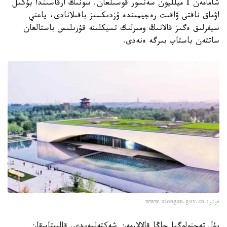
شامامەن 1 ميلليون سەنسور قوسىلعان. سونىڭ ارقاسىندا بۇكىل
اۋماق ناقتى ۋاقىت رەجيمىندە ۇزدىكسىز باقىلانادى، ياعني
سيفرلىق ەگىز قالانىڭ ومىرلىك تسيكلىنە قۇرىلىس باستالعان
ساتتەن باستاپ بىرگە ەنەدى.
فوتو: www.xiongan.gov.cn
بۇل تەحنولوگيا جاڭا قالالارمەن شەكتەلمەيدى. قالىپتاسقان