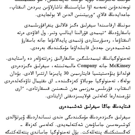
سونىڭ نەگىزىندە جۇيە كولىك كەپتەلىسىن، سۋ قىسىمىنىڭ
تومەندەۋىن نەمەسە اۋا ساپاسىنىڭ ناشارلاۋىن بىردەن انىقتاپ،
جاعدايدىڭ قالاي ءوربيتىنىن الدىن الا بولجايدى.
سونىڭ ارقاسىندا سيفرلىق ەگىز قالالىق ينفراقۇرىلىمدى
باسقارۋدىڭ ءتيىمدى قۇرالىنا اينالىپ وتىر. ول اقاۋدى ەرتە
انىقتاۋعا، رەسۋرستاردى ۇتىمدى پايدالانۋعا جانە باسقارۋ
شەشىمدەرىن جەدەل قابىلداۋعا مۇمكىندىك بەرەدى.
تەحنولوگيانىڭ تيىمدىلىگىن حالىقارالىق زەرتتەۋلەر دە راستايدى.
McKinsey جانە Company مالىمەتىنشە، سيفرلىق ەگىزدەردى
قولدانۋ ينۆەستيتسيا قايتارىمىن 30 پايىزعا ارتتىرا الادى. بۇدان
بولەك، تەحنولوگيا جوبالاۋ كەزەڭىندە- اق ىقتيمال تاۋەكەلدەردى
انىقتاپ، قۇرىلىس مەرزىمى مەن شىعىنىن قىسقارتادى، ءارى
تۇرعىندارعا كەلەتىن قولايسىزدىقتى ازايتادى.
قىتايدىڭ جاڭا سيفرلىق شەشىمدەرى
سيفرلىق ەگىزدەردىڭ مۇمكىندىگى ەندى نىسانداردىڭ ۆيرتۋالدى
كوشىرمەسىن جاساۋمەن شەكتەلمەيدى. كەلەسى كەزەڭ -
كەڭىستىكتىك ينتەللەكت. بۇل تەحنولوگيا جاساندى ينتەللەكتىگە