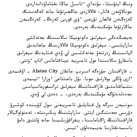
ونىڭ ايتۋىنشا، مۇنداي ءتاسىل جاڭا ىقشاماۋدانداردى
جوبالاۋمەن قاتار، قالالاردى جاڭعىرتۋعا جانە كەڭەستىك
كەزەڭنەن قالعان تۇرعىن ءۇي قورىن كەزەڭ- كەزەڭىمەن
جاڭارتۋعا مۇمكىندىك بەرەدى.
بەيجىڭدەگى سيفرلىق ەكونوميكا سالاسىنىڭ جەتەكشى
ساراپشىسى، سيفرلىق ەكونوميكا قالالارىنىڭ جاھاندىق
اليانسىنىڭ زەرتتەۋ جەتەكشىسى لي ۆەي قىتايدىڭ سيفرلىق
باسقارۋ سالاسىندا مول تاجىريبە جيناقتاعانىن اتاپ ءوتتى.
- قازاقستان جۇزەگە اسىرىپ جاتقان Alatau City - اۋقىمدى
ءارى ۇلگى بولارلىق جوبا. بۇل باعىتتاعى ءوزارا ءتيىمدى
ىنتىماقتاستىق قازاقستاننىڭ سيفرلىق ترانسفورماتسياسىن
جەدەلدەتۋگە مۇمكىندىك بەرەدى، - دەدى لي ۆەي.
سونىمەن بىرگە ول قىتايلىق تاجىريبەنى سول كۇيىندە كوشىرۋ
دۇرىس ەمەستىگىن ايتتى. ساراپشىنىڭ پىكىرىنشە، تەحنولوگيالار
قازاقستاننىڭ زاڭناماسىنا، ينفراقۇرىلىمىنا جانە ۇلتتىق دامۋ
باسىمدىقتارىنا بەيىمدەلۋى ءتيىس.