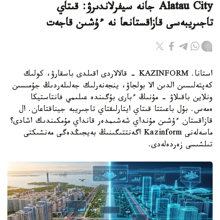
Alatau City جانە سيفرلاندىرۋ: قىتاي
تاجىريبەسى قازاقستانعا نە ءۇشىن قاجەت
استانا. KAZINFORM - قالالاردى اقىلدى باسقارۋ، كولىك
كەپتەلىسىن الدىن الا بولجاۋ، ينجەنەرلىك جەلىلەردىڭ جۇمىسىن
ونلاين باقىلاۋ - مۇنىڭ ءبارى بۇگىندە عىلىمي فانتاستيكا
ەمەس. بۇل باعىتتا قىتاي ايتارلىقتاي تاجىريبە جيناقتاعان. ال
قازاقستان ءۇشىن مۇنداي شەشىمدەر قانداي مۇمكىندىك اشادى؟
ماسەلەنى Kazinform اگەنتتىگىنىڭ بەيجىڭدەگى مەنشىكتى
تىلشىسى زەردەلەدى.