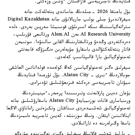
قىتايدىڭ تاجىريبەسى قازاقستان ءۇشىن وزەكتى.
بۇل باعىتقا 2026 -جىلدىڭ جاساندى ينتەللەكت جانە
سيفرلاندىرۋ جىلى بولىپ جاريالانۋى جانە Digital Kazakhstan
ستراتەگياسىنىڭ ىسكە اسىرىلۋى قوسىمشا سەرپىن بەردى. ەلدە
AI Research University مەن Alem.AI ورتالىعى قۇرىلىپ،
دەرەكتەردى وڭدەۋ ورتالىقتارىنىڭ القابى سالىنۋدا. سونىمەن
قاتار ينتەللەكتۋالدى باسقارۋ جۇيەلەرىن ەنگىزۋگە قاجەتتى
تەحنولوگيالىق بازا قالىپتاسىپ كەلەدى.
سيفرلىق ەگىز تەحنولوگياسىن كەڭ كولەمدە قولداناتىن العاشقى
جوبالاردىڭ ءبىرى - Alatau City. بۇل تۇرعىدا قىتايدىڭ
سيۋنان تاجىريبەسى ەرەكشە قىزىعۋشىلىق تۋدىرادى.
بۇعان دەيىن پارلامەنت وتىرىسىندا پرەمەر-ءمينيستردىڭ
ورىنباسارى قانات بوزىمبايەۆ Alatau City باسقارۋشىلىق جانە
تەحنولوگيالىق شەشىمدەردى سىناقتان وتكىزەتىن زاماناۋي الاڭعا
اينالاتىنىن ايتقان. ونىڭ سوزىنشە، كەيىن تاجىريبە ەلىمىزدىڭ
باسقا وڭىرلەرىنە دە تاراتىلادى.
- بارلىق شەشىم قالانىڭ سيفرلىق ەگىزى نەگىزىندە جۇزەگە