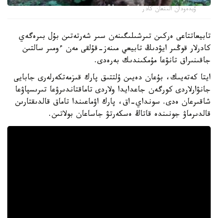
ۆيدەودان الىنعان كادر
تابيعاتتاعى ەركىن تىرشىلىگىنەن سىر شەرتەتىن بۇل بىرەگەي
كادرلار قوڭىر ايۋدىڭ تابيعي مىنەز-قۇلقى مەن ءومىر سالتىن
جاقىنىراق تانۋعا مۇمكىندىك بەرەدى.
ايتا كەتەيىك، بۇعان دەيىن ۇلتتىق پارك قىزمەتكەرلەرى جابايى
جانۋارلاردى كورگەن جاعدايدا ولاردى تاماقتاندىرۋعا تىرىسپاۋعا
شاقىرعان ەدى. سونداي-اق، پارك اۋماعىندا تاماق قالدىقتارىن
قالدىرماۋ جونىندە قاتاڭ ەسكەرتۋ جاساعان بولاتىن.