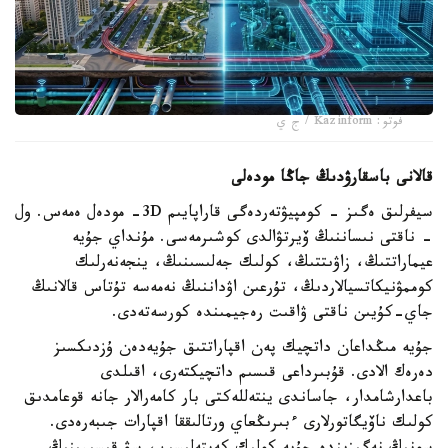
فوتو: Kazinform / ج ي
قالانى باسقارۋدىڭ جاڭا مودەلى
سيفرلىق ەگىز - كومپيۋتەردەگى قاراپايىم 3D- مودەل ەمەس. ول
- ناقتى نىساننىڭ ۆيرتۋالدى كوشىرمەسى. مۇنداي جۇيە
عيماراتتىڭ، زاۋىتتىڭ، كولىك جەلىسىنىڭ، ينجەنەرلىك
كوممۋنيكاتسيالاردىڭ، تۇرعىن اۋداننىڭ نەمەسە تۇتاس قالانىڭ
جاي-كۇيىن ناقتى ۋاقىت رەجيمىندە كورسەتەدى.
جۇيە مىڭداعان داتچيك پەن اقپاراتتىق جۇيەدەن ۇزدىكسىز
دەرەك الادى. قۇبىرداعى قىسىم داتچيكتەرى، اقىلدى
باعدارشامدار، جاساندى ينتەللەكتى بار كامەرالار جانە قوعامدىق
كولىك ناۆيگاتورلارى ءبىرىڭعاي ورتالىققا اقپارات جىبەرەدى.