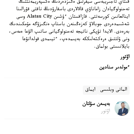
قىتاي تاجىريبەسى سيفرلىق ەگىزدەردىڭ ەكسپەريمەنتتىك
تەحنولوگيادان زاماناۋي قالالاردى باسقارۋدىڭ ناقتى قۇرالىنا
اينالعانىن كورسەتتى. قازاقستان ءۇشىن Alatau City وسى
شەشىمدەردى جوبالاۋ كەزەڭىنەن باستاپ ەنگىزۋگە مۇمكىندىك
بەرەدى. الايدا تۇپكى ناتيجە تەحنولوگيانى ساتىپ الۋعا ەمەس،
ونى ۇلتتىق ەرەكشەلىككە بەيىمدەپ، ءتيىمدى قولدانۋعا
بايلانىستى بولماق.
اۆتور
ءمولدىر سنادين
الماتى وبلىسى
ايماق
بەيسەن سۇلتان
اۆتور