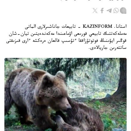
استانا. KAZINFORM - تابيعات جاناشىرلارى الماتى
مەملەكەتتىك تابيعي قورىعى اۋماعىندا مەكەندەيتىن تيان-شان
قوڭىر ايۋىنىڭ فوتوتۇزاققا ءتۇسىپ قالعان ەرەكشە ءارى قىزىقتى
ساتتەرىن جاريالادى.