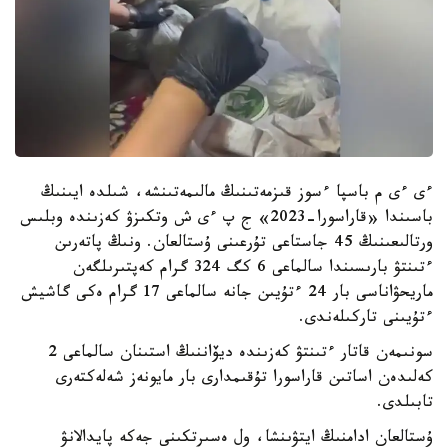
ءى ءى م باسپا ءسوز قىزمەتىنىڭ مالىمەتىنشە، شىلدە ايىنىڭ
باسىندا «قاراسورا-2023» ج پ ءى ش وتكىزۋ كەزىندە وبلىس
ورتالىعىنىڭ 45 جاستاعى تۇرعىنى ۇستالعان. ونىڭ پاتەرىن
ءتىنتۋ بارىسىندا سالماعى 6 كگ 324 گرام كەپتىرىلگەن
ماريحۋاناسى بار 24 ءتۇيىن جانە سالماعى 17 گرام ەكى گاشيش
ءتۇيىنى تاركىلەندى.
سونىمەن قاتار ءتىنتۋ كەزىندە ديۆاننىڭ استىنان سالماعى 2
كەلىدەن اساتىن قاراسورا تۇقىمدارى بار مايونەز شەلەكتەرى
تابىلدى.
ۇستالعان ادامنىڭ ايتۋىنشا، ول ەسىرتكىنى جەكە پايدالانۋ