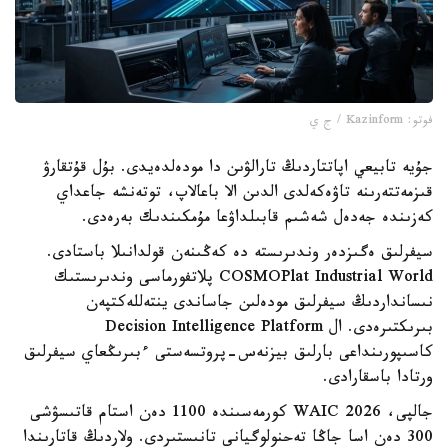
فوتو: Kazinform / ج ي
جۇيە تابيعي اپاتتاردىڭ تارالۋىن دا مودەلدەيدى. بۇل قۇتقارۋ
قىزمەتتەرىنە تاۋەكەلدى الدىن الا باعالاپ، توتەنشە جاعداي
كەزىندە جەدەل شەشىم قابىلداۋعا مۇمكىندىك بەرەدى.
سيفرلىق ەگىزدەر وندىرىستە دە كەڭىنەن قولدانىلا باستادى.
COSMOPlat Industrial World پلاتفورماسى وندىرىستىك
نىسانداردىڭ سيفرلىق مودەلىن جاساندى ينتەللەكتپەن
بىرىكتىرەدى. ال Decision Intelligence Platform
كاسىپورىنداعى بارلىق بيزنەس-پروتسەستى ءبىرىڭعاي سيفرلىق
ورتادا باسقارادى.
جالپى، WAIC 2026 كورمەسىندە 1100 دەن استام قاتىسۋشى
300 دەن اسا جاڭا تەحنولوگيانى تانىستىردى. ولاردىڭ قاتارىندا