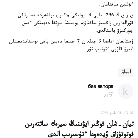
ءۇشىن ساقتاعان.
ق ر ق ك 296-بابى 4-بولىگى «ءىرى مولشەردە ەسىرتكى
قۇرالدارىن زاڭسىز ساقتاۋ» بويىنشا سوتقا دەيىنگى ءىس
جۇرگىزۋ باستالدى.
ۇستالعان ادامعا 3 جىلدان 7 جىلعا دەيىن باس بوستاندىعىنان
ايىرۋ قاۋپى ءتونىپ تۇر.
ايماق
без автора
اۆتور
09:07, 05 تامىز 2026
تيان-شان قوڭىر ايۋىنىڭ سيرەك ساتتەرىن
فوتوتۇزاق ۆيدەوعا ءتۇسىرىپ الدى