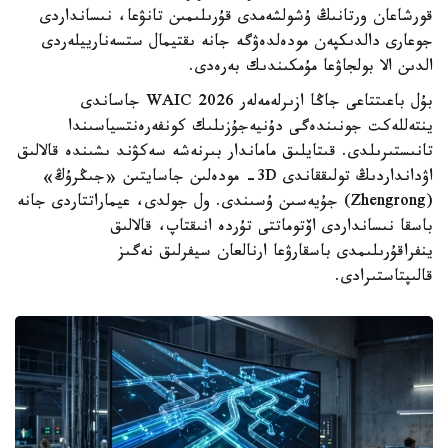
قورشاعان ورتانىڭ ۇشولشەمدى قۇرىلىمىن تانۋعا، نىسانداردى
جوعارى دالدىكپەن مودەلدەۋگە جانە ىقتيمال ستسەنارييلەردى
الدىن الا بولجاۋعا مۇمكىندىك بەرەدى.
بۇل باعىتتاعى جاڭا ازىرلەمەلەر WAIC 2026 جاساندى
ينتەللەكت جونىندەگى دۇنيەجۇزىلىك كونفەرەنتسياسىندا
تانىستىرىلدى. قىتايلىق ماماندار بىرنەشە سەكۋند ىشىندە قالالىق
اۋدانداردىڭ تولىققاندى 3D- مودەلىن جاسايتىن «جىڭرۇڭ»
(Zhengrong) جۇيەسىن ۇسىندى. ول جولدى، عيماراتتاردى جانە
باسقا نىسانداردى اۆتوماتتى تۇردە انىقتاپ، قالالىق
ينفراقۇرىلىمدى باسقارۋعا ارنالعان سيفرلىق نەگىز
قالىپتاستىرادى.