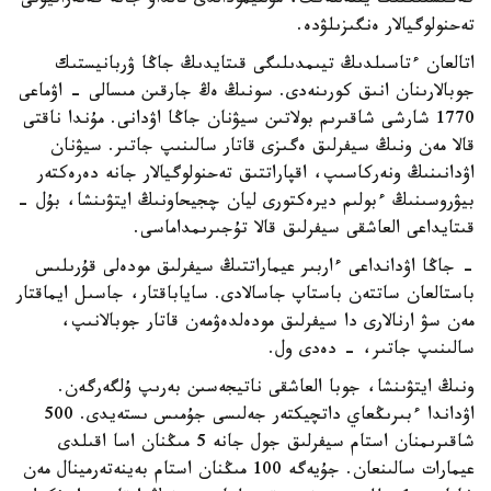
كەڭىستىكتىك ينتەللەكت، مۋلتيمودالدى تالداۋ جانە گەنەراتيۆتى
تەحنولوگيالار ەنگىزىلۋدە.
اتالعان ءتاسىلدىڭ تيىمدىلىگى قىتايدىڭ جاڭا ۋربانيستىك
جوبالارىنان انىق كورىنەدى. سونىڭ ەڭ جارقىن مىسالى - اۋماعى
1770 شارشى شاقىرىم بولاتىن سيۋنان جاڭا اۋدانى. مۇندا ناقتى
قالا مەن ونىڭ سيفرلىق ەگىزى قاتار سالىنىپ جاتىر. سيۋنان
اۋدانىنىڭ ونەركاسىپ، اقپاراتتىق تەحنولوگيالار جانە دەرەكتەر
بيۋروسىنىڭ ءبولىم ديرەكتورى ليان چجيحاونىڭ ايتۋىنشا، بۇل -
قىتايداعى العاشقى سيفرلىق قالا تۇجىرىمداماسى.
- جاڭا اۋدانداعى ءاربىر عيماراتتىڭ سيفرلىق مودەلى قۇرىلىس
باستالعان ساتتەن باستاپ جاسالادى. ساياباقتار، جاسىل ايماقتار
مەن سۋ ارنالارى دا سيفرلىق مودەلدەۋمەن قاتار جوبالانىپ،
سالىنىپ جاتىر، - دەدى ول.
ونىڭ ايتۋىنشا، جوبا العاشقى ناتيجەسىن بەرىپ ۇلگەرگەن.
اۋداندا ءبىرىڭعاي داتچيكتەر جەلىسى جۇمىس ىستەيدى. 500
شاقىرىمنان استام سيفرلىق جول جانە 5 مىڭنان اسا اقىلدى
عيمارات سالىنعان. جۇيەگە 100 مىڭنان استام بەينەتەرمينال مەن