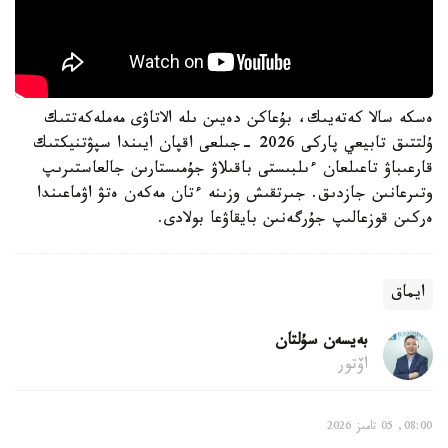
ەسكە سالا كەتەيىك، بۇعاكن دەيىن ىلە الاتاۋى مەملەكەتتىك
ۇلتتىق تابيعي پاركى 2026 -جىلعى اقپان ايىندا سپۋتنيكتىك
قارعىباۋ تاعىلعان ءىلبىستى باقىلاۋ جۇمىستارىن جالعاستىرىپ
وتىرعانىن جازدىق. جىرتقىش وزىنە ءتان مەكەن ەتۋ اۋماعىندا
ەركىن قوزعالىپ جۇرگەنىن بايقاۋعا بولادى.
ايماق
بەيسەن سۇلتان
اۆتور
08:00, 05 تامىز 2026