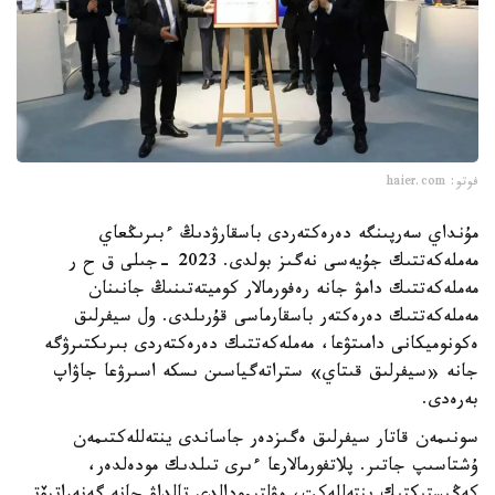
فوتو: haier.com
مۇنداي سەرپىنگە دەرەكتەردى باسقارۋدىڭ ءبىرىڭعاي
مەملەكەتتىك جۇيەسى نەگىز بولدى. 2023 -جىلى ق ح ر
مەملەكەتتىك دامۋ جانە رەفورمالار كوميتەتىنىڭ جانىنان
مەملەكەتتىك دەرەكتەر باسقارماسى قۇرىلدى. ول سيفرلىق
ەكونوميكانى دامىتۋعا، مەملەكەتتىك دەرەكتەردى بىرىكتىرۋگە
جانە «سيفرلىق قىتاي» ستراتەگياسىن ىسكە اسىرۋعا جاۋاپ
بەرەدى.
سونىمەن قاتار سيفرلىق ەگىزدەر جاساندى ينتەللەكتىمەن
ۇشتاسىپ جاتىر. پلاتفورمالارعا ءىرى تىلدىك مودەلدەر،