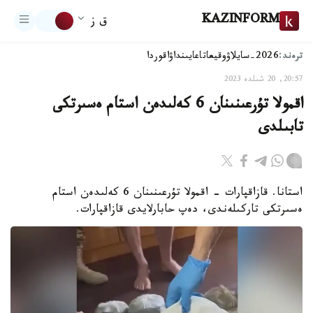
KAZINFORM
ق ز
ترەند:
2026-سايلاۋ
وقيعا
تاعايىنداۋ
اقوردا
20:57, 20 شىلدە 2023
اقمولا تۇرعىنىنان 6 كەلىدەن استام ەسىرتكى
تابىلدى
استانا. قازاقپارات - اقمولا تۇرعىنىنان 6 كەلىدەن استام
ەسىرتكى تاركىلەندى، دەپ حابارلايدى قازاقپارات.