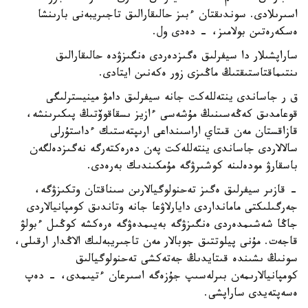
اسىرىلادى. سوندىقتان ءبىز حالىقارالىق تاجىريبەنى بارىنشا
ەسكەرەتىن بولامىز، - دەدى ول.
ساراپشىلار دا سيفرلىق ەگىزدەردى ەنگىزۋدە حالىقارالىق
ىنتىماقتاستىقتىڭ ماڭىزى زور ەكەنىن ايتادى.
ق ر جاساندى ينتەللەكت جانە سيفرلىق دامۋ مينيسترلىگى
قوعامدىق كەڭەسىنىڭ مۇشەسى ءازيز ىسقاقوۆتىڭ پىكىرىنشە،
قازاقستان مەن قىتاي اراسىنداعى ارىپتەستىك ءداستۇرلى
سالالاردى جاساندى ينتەللەكت پەن دەرەكتەرگە نەگىزدەلگەن
باسقارۋ مودەلىنە كوشىرۋگە مۇمكىندىك بەرەدى.
- قازىر سيفرلىق ەگىز تەحنولوگيالارىن سىناقتان وتكىزۋگە،
جەرگىلىكتى مامانداردى دايارلاۋعا جانە وتاندىق كومپانيالاردى
جاڭا شەشىمدەردى ەنگىزۋگە بەيىمدەۋگە ەرەكشە كوڭىل ءبولۋ
قاجەت. مۇنى پيلوتتىق جوبالار مەن تاجىريبەلىك الاڭدار ارقىلى،
سونىڭ ىشىندە قىتايدىڭ جەتەكشى تەحنولوگيالىق
كومپانيالارىمەن بىرلەسىپ جۇزەگە اسىرعان ءتيىمدى، - دەپ
ەسەپتەيدى ساراپشى.