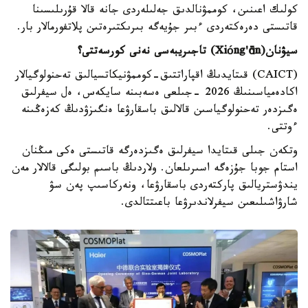
كولىك اعىنىن، كوممۋنالدىق جەلىلەردى جانە قالا قۇرىلىسىنا
قاتىستى دەرەكتەردى ءبىر جۇيەگە بىرىكتىرەتىن پلاتفورمالار بار.
سيۋنان(
ng'ān
ó
Xi
) تاجىريبەسى نەنى كورسەتتى؟
(CAICT) قىتايدىڭ اقپاراتتىق-كوممۋنيكاتسيالىق تەحنولوگيالار
اكادەمياسىنىڭ 2026 -جىلعى ەسەبىنە سايكەس، ەل سيفرلىق
ەگىزدەر تەحنولوگياسىن قالالىق باسقارۋعا ەنگىزۋدىڭ كەزەڭىنە
ءوتتى.
وتكەن جىلى قىتايدا سيفرلىق ەگىزدەرگە قاتىستى ەكى مىڭنان
استام جوبا جۇزەگە اسىرىلعان. ولاردىڭ باسىم بولىگى قالالار مەن
يندۋستريالىق پاركتەردى باسقارۋعا، ونەركاسىپ پەن سۋ
شارۋاشىلىعىن سيفرلاندىرۋعا باعىتتالدى.