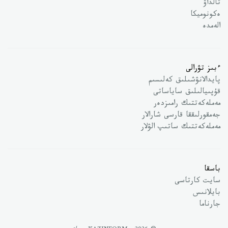
تالداۋ
ەكونوميكا
الەمدە
ءبىز تۋرالى
پايدالانۋشىلىق كەلىسىم
قۇپىيالىلىق ساياساتى
مەملەكەتتىك رامىزدەر
جەمقورلىققا قارسى شارالار
مەملەكەتتىك ساتىپ الۋلار
باسقا
سايت كارتاسى
بايلانىس
جارناما