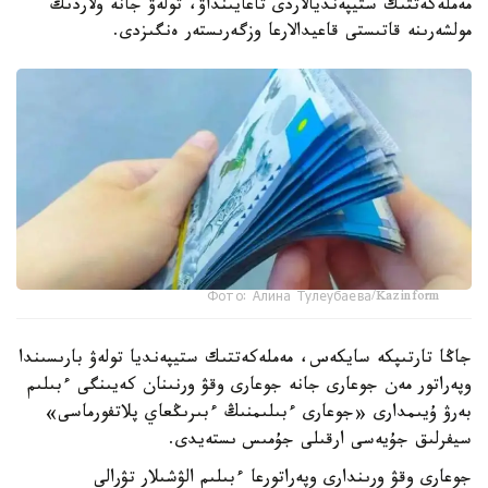
مەملەكەتتىك ستيپەنديالاردى تاعايىنداۋ، تولەۋ جانە ولاردىڭ
مولشەرىنە قاتىستى قاعيدالارعا وزگەرىستەر ەنگىزدى.
Фото: Алина Тулеубаева/Kazinform
جاڭا تارتىپكە سايكەس، مەملەكەتتىك ستيپەنديا تولەۋ بارىسىندا
وپەراتور مەن جوعارى جانە جوعارى وقۋ ورنىنان كەيىنگى ءبىلىم
بەرۋ ۇيىمدارى «جوعارى ءبىلىمنىڭ ءبىرىڭعاي پلاتفورماسى»
سيفرلىق جۇيەسى ارقىلى جۇمىس ىستەيدى.
جوعارى وقۋ ورىندارى وپەراتورعا ءبىلىم الۋشىلار تۋرالى