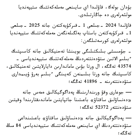
بۇدان بولەك، قاۋلىدا اي سايىنعى مەملەكەتتىك ستيپەنديا
مولشەرلەرى دە جاڭارتىلدى.
قاۋلىدا 2024 -جىلعى 1 -قىركۇيەكتەن جانە 2025 -جىلعى
1- قىركۇيەكتەن باستاپ بەلگىلەنگەن مەملەكەتتىك ستيپەنديا
مولشەرلەرى كورسەتىلگەن:
- جۇمىسشى بىلىكتىلىگى بويىنشا تەحنيكالىق جانە كاسىپتىك
ءبىلىم الاتىن ستۋدەنتتەردىڭ مەملەكەتتىك ستيپەندياسى -
43574 تەڭگە، ال ورتا بۋىن ماماندارىن دايارلايتىن تەحنيكالىق،
كاسىپتىك جانە ورتا بىلىمنەن كەيىنگى ءبىلىم بەرۋ ۇيىمدارى
ستۋدەنتتەرىنە - 41896 تەڭگە؛
— جوعارى وقۋ ورىندارىنىڭ پەداگوگيكالىق ەمەس جانە
«دەنساۋلىق ساقتاۋ» باعىتىنا جاتپايتىن ماماندىقتارىندا وقيتىن
ستۋدەنتتەر 52372 تەڭگە؛
— پەداگوگيكالىق جانە «دەنساۋلىق ساقتاۋ» باعىتىنداعى
ستۋدەنتتەردىڭ اي سايىنعى مەملەكەتتىك ستيپەندياسى 84 مىڭ
تەڭگە؛