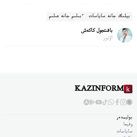
بيلىك جانە ساياسات
ءبىلىم جانە عىلىم
باقىتجول كاكەش
اۆتور
KAZINFORM
بوليمدەر
وقيعا
ساياسات