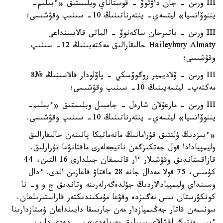
III ورىن - جان داۋتوۆ - قوستاناي وبلىستىق «ءبىلىم-
يننوۆاتسيا» ليتسەي- ينتەرناتىنىڭ 10- سىنىپ وقۋشىسى؛
III ورىن - باتىرحان ساكەنوۆ - الماتى قالاسىنداعى
Haileybury Almaty حالىقارالىق مەكتەبىنىڭ 12- سىنىپ
وقۋشىسى؛
III ورىن - ۆلاديمير روگوۆسكي - پاۆلودار قالاسىنىڭ №8
مەكتەپ- ليتسەيىنىڭ 10- سىنىپ وقۋشىسى؛
III ورىن - مارعۇلان شارەل - جامبىل وبلىستىق «ءبىلىم-
يننوۆاتسيا» ليتسەي- ينتەرناتىنىڭ 10- سىنىپ وقۋشىسى.
«ءبىزدىڭ ۇلتتىق قۇرامانىڭ ماتەماتيكا پانىنەن حالىقارالىق
وليمپيادادا قول جەتكىزگەن ناتيجەلەرى ماقتانۋعا تۇرارلىق.
قازاقستاندىق وقۋشىلار ءار قاتىسقان جىلدارى 16 التىن، 44
كۇمىس، 75 قولا مەدال جانە 28 ماقتاۋ قاعازىن الدى. ءدال
وسىنداي وليمپيادالاردىڭ جۇلدەگەرلەرىنە وتاندىق ج و و- نا
كونكۋرستان تىس نەگىزدە وقۋعا مۇمكىندىكتەر قاراستىرىلعان.
سونىمەن قاتار جەڭىمپازدار مەن جارىسقا دايىنداعان ۇستازدارىنا