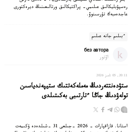
ءبىر رەتتىك اقشالاي سىيلىق بەرىلەدى»، - دەدى دارىن
رەسپۋبليكالىق عىلىمي- پراكتيكالىق ورتالىعىنىڭ ديرەكتورى
عاجدەمبەك تۇرسىنوۆ.
ءبىلىم جانە عىلىم
без автора
اۆتور
20:11, 05 تامىز 2026
ستۋدەنتتەردىڭ مەملەكەتتىك ستيپەندياسىن
تولەۋدىڭ جاڭا ءتارتىبى بەكىتىلدى
استانا. قازاقپارات - 2026 -جىلعى 31 -شىلدەدە ۇكىمەت