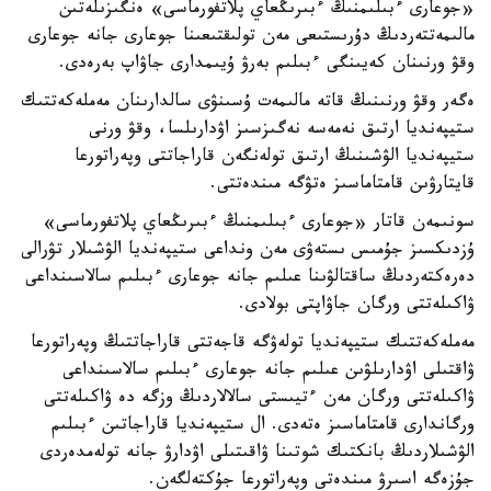
«جوعارى ءبىلىمنىڭ ءبىرىڭعاي پلاتفورماسى» ەنگىزىلەتىن
مالىمەتتەردىڭ دۇرىستىعى مەن تولىقتىعىنا جوعارى جانە جوعارى
وقۋ ورنىنان كەيىنگى ءبىلىم بەرۋ ۇيىمدارى جاۋاپ بەرەدى.
ەگەر وقۋ ورنىنىڭ قاتە مالىمەت ۇسىنۋى سالدارىنان مەملەكەتتىك
ستيپەنديا ارتىق نەمەسە نەگىزسىز اۋدارىلسا، وقۋ ورنى
ستيپەنديا الۋشىنىڭ ارتىق تولەنگەن قاراجاتتى وپەراتورعا
قايتارۋىن قامتاماسىز ەتۋگە مىندەتتى.
سونىمەن قاتار «جوعارى ءبىلىمنىڭ ءبىرىڭعاي پلاتفورماسى»
ۇزدىكسىز جۇمىس ىستەۋى مەن ونداعى ستيپەنديا الۋشىلار تۋرالى
دەرەكتەردىڭ ساقتالۋىنا عىلىم جانە جوعارى ءبىلىم سالاسىنداعى
ۋاكىلەتتى ورگان جاۋاپتى بولادى.
مەملەكەتتىك ستيپەنديا تولەۋگە قاجەتتى قاراجاتتىڭ وپەراتورعا
ۋاقتىلى اۋدارىلۋىن عىلىم جانە جوعارى ءبىلىم سالاسىنداعى
ۋاكىلەتتى ورگان مەن ءتيىستى سالالاردىڭ وزگە دە ۋاكىلەتتى
ورگاندارى قامتاماسىز ەتەدى. ال ستيپەنديا قاراجاتىن ءبىلىم
الۋشىلاردىڭ بانكتىك شوتىنا ۋاقىتىلى اۋدارۋ جانە تولەمدەردى
جۇزەگە اسىرۋ مىندەتى وپەراتورعا جۇكتەلگەن.