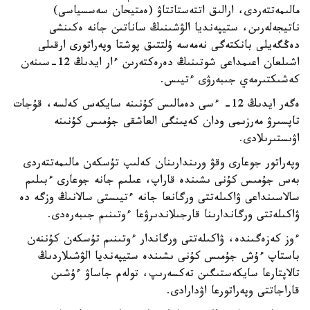
مالىمەتتەردى، ارالىق اتتەستاتتاۋ (ەمتيحان سەسسياسى)
ناتيجەلەرىن، ستيپەنديا الۋشىنىڭ ساناتىن جانە ەكىنشى
دەڭگەيلى بانكتەگى نەمەسە ۇلتتىق پوشتا وپەراتورى ارقىلى
اشىلعان اعىمداعى شوتىنىڭ دەرەكتەرىن ءار ايدىڭ 12-سىنەن
كەشىكتىرمەي جىبەرۋى ءتيىس.
ەگەر ايدىڭ 12- ءسى دەمالىس كۇنىنە سايكەس كەلسە، قۇجات
تاپسىرۋ مەرزىمى ودان كەيىنگى العاشقى جۇمىس كۇنىنە
اۋىستىرىلادى.
وپەراتور جوعارى وقۋ ورىندارىنان كەلىپ تۇسكەن مالىمەتتەردى
بەس جۇمىس كۇنى ىشىندە قاراپ، عىلىم جانە جوعارى ءبىلىم
سالاسىنداعى ۋاكىلەتتى ورگانعا جانە ءتيىستى سالانىڭ وزگە دە
ۋاكىلەتتى ورگاندارىنا قارجىلاندىرۋعا ءوتىنىم جىبەرەدى.
ءوز كەزەگىندە، ۋاكىلەتتى ورگاندار ءوتىنىم تۇسكەن كۇننەن
باستاپ ءۇش جۇمىس كۇنى ىشىندە ستيپەنديا الۋشىلاردىڭ
تالاپتارعا سايكەستىگىن تەكسەرىپ، تولەم جاساۋ ءۇشىن
قاراجاتتى وپەراتورعا اۋدارادى.