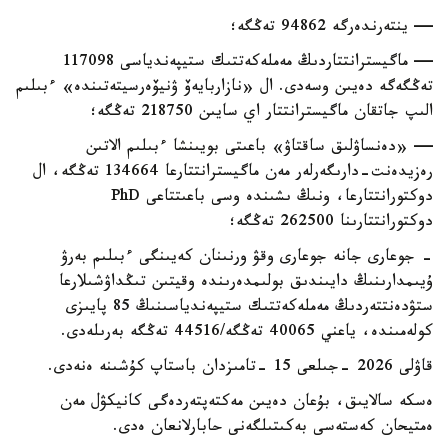
— ينتەرندەرگە 94862 تەڭگە؛
— ماگيسترانتتاردىڭ مەملەكەتتىك ستيپەندياسى 117098
تەڭگەگە دەيىن وسەدى. ال «نازاربايەۆ ۋنيۆەرسيتەتىندە» ءبىلىم
الىپ جاتقان ماگيسترانتتار اي سايىن 218750 تەڭگە؛
— «دەنساۋلىق ساقتاۋ» باعىتى بويىنشا ءبىلىم الاتىن
رەزيدەنت-دارىگەرلەر مەن ماگيسترانتتارعا 134664 تەڭگە، ال
دوكتورانتتارعا، ونىڭ ىشىندە وسى باعىتتاعى PhD
دوكتورانتتارىنا 262500 تەڭگە؛
- جوعارى جانە جوعارى وقۋ ورنىنان كەيىنگى ءبىلىم بەرۋ
ۇيىمدارىنىڭ دايىندىق بولىمدەرىندە وقيتىن تىڭداۋشىلارعا
ستۋدەنتتەردىڭ مەملەكەتتىك ستيپەندياسىنىڭ 85 پايىزى
كولەمىندە، ياعني 40065 تەڭگە/44516 تەڭگە بەرىلەدى.
قاۋلى 2026 -جىلعى 15 -تامىزدان باستاپ كۇشىنە ەنەدى.
ەسكە سالايىق، بۇعان دەيىن مەكتەپتەردەگى كانيكۋل مەن
ەمتيحان كەستەسى بەكىتىلگەنى حابارلانعان ەدى.