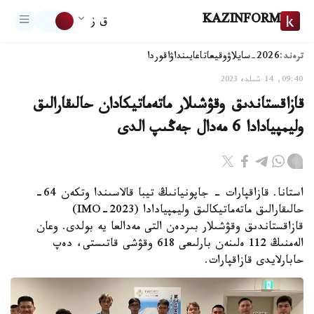
KAZINFORM
ق ز
ترەند:
2026-سايلاۋ
وقيعا
تاعايىنداۋ
اقوردا
09:40, 14 شىلدە 2023
قازاقستاندىق وقۋشىلار ماتەماتيكادان حالىقارالىق
وليمپيادادا 6 مەدال جەڭىپ الدى
استانا. قازاقپارات - جاپونيانىڭ تيبا قالاسىندا وتكەن 64-
حالىقارالىق ماتەماتيكالىق وليمپيادادا (IMO-2023)
قازاقستاندىق وقۋشىلار بىردەن التى مەدالعا يە بولدى. وعان
الەمنىڭ 112 ەلىنەن بارلىعى 618 وقۋشى قاتىستى، دەپ
حابارلايدى قازاقپارات.