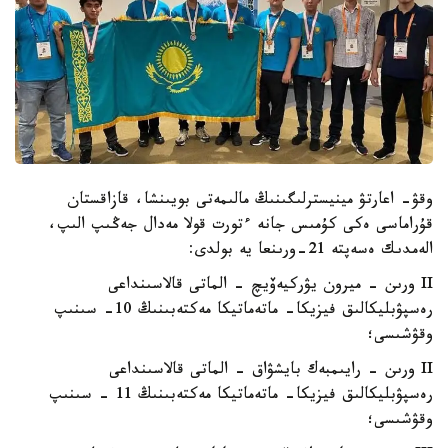
وقۋ- اعارتۋ مينيسترلىگىنىڭ مالىمەتى بويىنشا، قازاقستان
قۇراماسى ەكى كۇمىس جانە ءتورت قولا مەدال جەڭىپ الىپ،
الەمدىك ەسەپتە 21-ورىنعا يە بولدى:
II ورىن - ميرون يۋركيەۆيچ - الماتى قالاسىنداعى
رەسپۋبليكالىق فيزيكا- ماتەماتيكا مەكتەبىنىڭ 10- سىنىپ
وقۋشىسى؛
II ورىن - رايىمبەك بايشۋاق - الماتى قالاسىنداعى
رەسپۋبليكالىق فيزيكا- ماتەماتيكا مەكتەبىنىڭ 11 - سىنىپ
وقۋشىسى؛