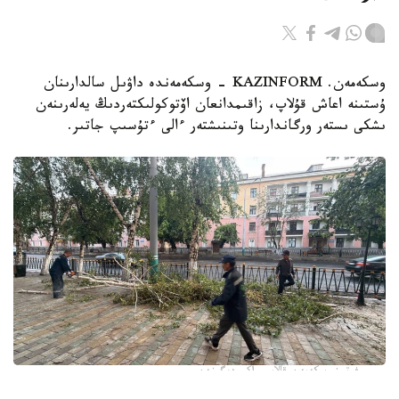
وسكەمەن. KAZINFORM - وسكەمەندە داۋىل سالدارىنان
ۇستىنە اعاش قۇلاپ، زاقىمدانعان اۆتوكولىكتەردىڭ يەلەرىنەن
ىشكى ىستەر ورگاندارىنا وتىنىشتەر ءالى ءتۇسىپ جاتىر.
فوتو: وسكەمەن قالاسى اكىمدىگىنەن