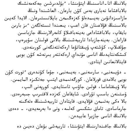
بالانىڭ اتا-اناسىنىڭ ايتۋىنشا، ءبۇلدىرشىن جەكەمەنشىك
بالاباقشاعا نەبارى بەس كۇن بارعان. العاشىندا ونىڭ
مازاسىزدانۋىن بەيىمدەلۋ كەزەڭىمەن بايلانىستىرعان. الايدا كەيىن
بالاسىنىڭ قۇلاعىنان قان اعىپ، يىعىندا تىستەلگەن ءىز بارىن
بايقاپ، بالاباقشاداعى بەينەباقىلاۋ كامەرالارىنىڭ جازباسىن
قاراعان. بەينەجازبادا تاربيەشىنىڭ بالانى قولىنان سۇيرەپ،
جۇلقىلاپ، كۇشتەپ ۇيىقتاتۋعا ارەكەتتەنگەنى كورىنەدى.
كىشكەنتايدىڭ اناسى مۇنداي ارەكەتتەر بىرنەشە كۇن بويى
قايتالانعانىن ايتادى.
- دۇيسەنبى، سارسەنبى، بەيسەنبى، جۇما كۇندەرى ءتورت كۇن
بويى بالامدى قورلاعان. كورگەنىمدى ايتىپ جەتكىزە المايمىن.
بالا ۇيىقتاماسا، قولىن جاۋىپ تاستايدى. كورپەنى الىپ،
ۇستىنەن باسىپ تۇرادى. شايقاعان كەزدە لاقتىرىپ جىبەرەدى.
بالا ەكى بەتىمەن قۇلايدى. قايتادان تاربيەشىنىڭ ەتەگىنە
جارماسادى. تاماق ىشكىسى كەلسە، ونى دا بەرمەيدى، - دەدى
بالانىڭ اناسى جازيرا عابيدەن.
بالانىڭ جاقىندارىنىڭ ايتۋىنشا، تاربيەشى بۇعان دەيىن دە