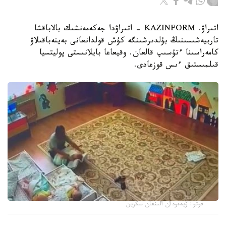
اتىراۋ. KAZINFORM - اتىراۋدا جەكەمەنشىك بالاباقشا
تاربيەشىسىنىڭ بۇلدىرشىنگە كۇش قولدانعانى بەينەباقىلاۋ
كامەراسىنا ءتۇسىپ قالعان. وقيعاعا بايلانىستى پوليتسيا
قىلمىستىق ءىس قوزعادى.
فوتو: ۆيدەودان الىنعان سكرين