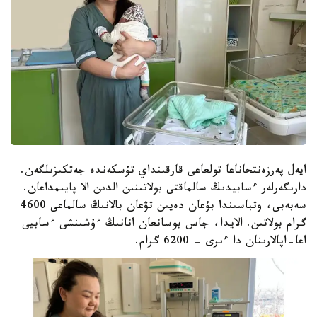
ايەل پەرزەنتحاناعا تولعاعى قارقىنداي تۇسكەندە جەتكىزىلگەن.
دارىگەرلەر ءسابيدىڭ سالماقتى بولاتىنىن الدىن الا پايىمداعان.
سەبەبى، وتباسىندا بۇعان دەيىن تۋعان بالانىڭ سالماعى 4600
گرام بولاتىن. الايدا، جاس بوسانعان انانىڭ ءۇشىنشى ءسابيى
اعا-اپالارىنان دا ءىرى - 6200 گرام.