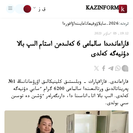
KAZINFORM
ق ز
ترەند:
2026-سايلاۋ
وقيعا
تاعايىنداۋ
اقوردا
19:12, 05 ءساۋىر 2023
قاراعاندىدا سالماعى 6 كەلىدەن استام الىپ بالا
دۇنيەگە كەلدى
قاراعاندى. قازاقپارات - وبلىستىق كلينيكالىق اۋرۋحانانىڭ 1№
پەريناتالدىق ورتالىعىندا سالماعى 6200 گرام ءسابي دۇنيەگە
كەلدى. الىپ بالا اتا-اناسىنا دا، دارىگەرلەر ءۇشىن دە توسىن
سىي بولدى.