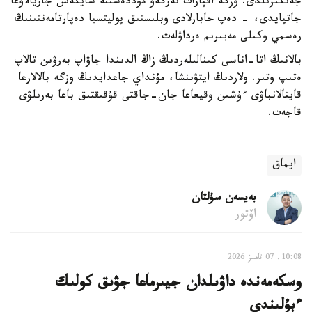
جەتكىزىلدى. وزگە اقپارات تەرگەۋ مۇددەسىنە سايكەس جاريالاۋعا
جاتپايدى، - دەپ حابارلادى وبلىستىق پوليتسيا دەپارتامەنتىنىڭ
رەسمي وكىلى مەيىرىم ەرداۋلەت.
بالانىڭ اتا-اناسى كىنالىلەردىڭ زاڭ الدىندا جاۋاپ بەرۋىن تالاپ
ەتىپ وتىر. ولاردىڭ ايتۋىنشا، مۇنداي جاعدايدىڭ وزگە بالالارعا
قايتالانباۋى ءۇشىن وقيعاعا جان-جاقتى قۇقىقتىق باعا بەرىلۋى
قاجەت.
ايماق
بەيسەن سۇلتان
اۆتور
10:08, 07 تامىز 2026
وسكەمەندە داۋىلدان جيىرماعا جۋىق كولىك
ءبۇلىندى