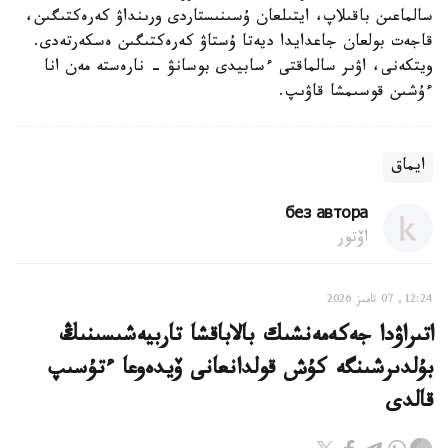
سالماعىن باقىلاپ، ايتىلعان ۇسىنىستاردى ورىنداۋ كەرەكتىگىن،
قاجەت بولعان جاعدايدا ديەتا ۇستاۋ كەرەكتىگىن ەسكەرتەدى.
ويتكەنى، اۋىر سالماقتى ءسابيدى بوسانۋ - نارەستە مەن انا
ءۇشىن قوسىمشا قاۋىپ.
ايماق
без автора
اۆتور
12:24, 07 تامىز 2026
اتىراۋدا جەكەمەنشىك بالاباقشا تاربيەشىسىنىڭ
بۇلدىرشىنگە كۇش قولدانعانى ۆيدەوعا ءتۇسىپ
قالدى