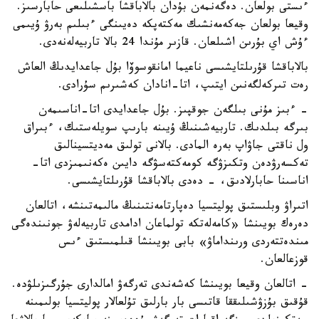
ءىستى بولعان. دەگەنمەن بۇدان بالاباقشا باسشىلىعى حابارسىز.
وقيعا بولعان جەكەمەنشىك مەكتەپكە دەيىنگى ءبىلىم بەرۋ ۇيىمى
ءۇش اي بۇرىن اشىلعان. قازىر مۇندا 24 بالا تاربيەلەنەدى.
بالاباقشا قۇرىلتايشىسى ناعيما امانقوسوۆا بۇل جاعدايدىڭ العاش
رەت تىركەلگەنىن ايتىپ، اتا-انادان كەشىرىم سۇرادى.
- ءبىز مۇنى بىلگەن جوقپىز. بۇل جاعدايدى اتا-اناسىمەن
بىرگە بىلدىك. تاربيەشىنىڭ ۇيىنە بارىپ سويلەستىك، ءبىراق
ول ناقتى جاۋاپ بەرە المادى. بالانى تولىق مەديتسينالىق
تەكسەرۋدەن وتكىزۋگە كومەكتەسۋگە دايىن ەكەنىمىزدى اتا-
اناسىنا حابارلادىق، - دەدى بالاباقشا قۇرىلتايشىسى.
اتىراۋ وبلىستىق پوليتسيا دەپارتامەنتىنىڭ مالىمەتىنشە، اتالعان
دەرەك بويىنشا «كامەلەتكە تولماعان ادامدى تاربيەلەۋ جونىندەگى
مىندەتتەردى ورىنداماۋ» بابى بويىنشا قىلمىستىق ءىس
قوزعالعان.
- اتالعان وقيعا بويىنشا كەشەندى تەرگەۋ امالدارى جۇرگىزىلۋدە.
قۇقىق بۇزۋشىلىققا قاتىسى بار بارلىق تۇلعالار پوليتسيا بولىمىنە