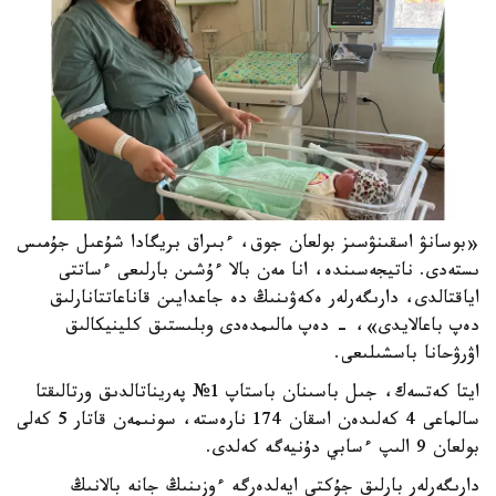
«بوسانۋ اسقىنۋسىز بولعان جوق، ءبىراق بريگادا شۇعىل جۇمىس
ىستەدى. ناتيجەسىندە، انا مەن بالا ءۇشىن بارلىعى ءساتتى
اياقتالدى، دارىگەرلەر ەكەۋىنىڭ دە جاعدايىن قاناعاتتانارلىق
دەپ باعالايدى»، - دەپ مالىمدەدى وبلىستىق كلينيكالىق
اۋرۋحانا باسشىلىعى.
ايتا كەتسەك، جىل باسىنان باستاپ 1№ پەريناتالدىق ورتالىقتا
سالماعى 4 كەلىدەن اسقان 174 نارەستە، سونىمەن قاتار 5 كەلى
بولعان 9 الىپ ءسابي دۇنيەگە كەلدى.
دارىگەرلەر بارلىق جۇكتى ايەلدەرگە ءوزىنىڭ جانە بالانىڭ