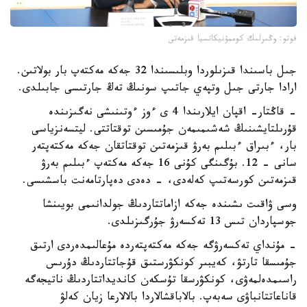
فوتو: وڭىرلىك كوممۋنيكاتسيا قىزمەتى
جىل باسىندا قىزىلوردا وبلىسىندا 32 جەكە مەكتەپ بار بولاتىن.
ارادا جارتى جىل وتپەي جاتىپ سونىڭ تەڭ جارتىسى جابىلدى.
- قاڭتار- اقپان ايلارىندا 4 ى ءوز ءوتىنىشى نەگىزىندە
قۇرىلتايشىنىڭ شەشىمىمەن جۇمىسىن توقتاتتى. ليتسەنزياسى
بار، ءبىراق ءبىلىم بەرۋ قىزمەتىن توقتاتقان جەكە مەكتەپتەر
سانى - 12. بۇگىنگى كۇنى 16 جەكە مەكتەپ ءبىلىم بەرۋ
قىزمەتىن كورسەتىپ كەلەدى، - دەدى دەپارتامەنت باسشىسى.
وسى ۋاقىت ىشىندە جەكە ازاماتتاردىڭ جولدانىمى بويىنشا
جوسپاردان تىس 13 تەكسەرۋ جۇرگىزىلدى.
- مۇنداي تەكسەرۋگە جەكە مەكتەپتەردە مۇعالىمدەردى ارتىق
جۇمىسقا تارتۋ، كەيبىر كونكۋرستىق قۇجاتتاردىڭ دۇرىس
راسىمدەلمەۋى، كونكۋرسقا تۇسكەن كانديداتتاردىڭ ناتيجەگە
قاناعاتتانباۋى سەبەپ. بالاباقشالاردا بالالارعا زيان كەلۋ