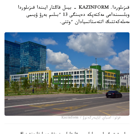
قىزىلوردا. KAZINFORM - بيىل قاڭتار ايىندا قىزىلوردا
وبلىسىنداعى مەكتەپكە دەيىنگى 13 ءبىلىم بەرۋ ۇيىمى
مەملەكەتتىك اتتەستاتسيادان ءوتتى.
فوتو: اعىباي اياپبەرگەنوۆ / Kazinform