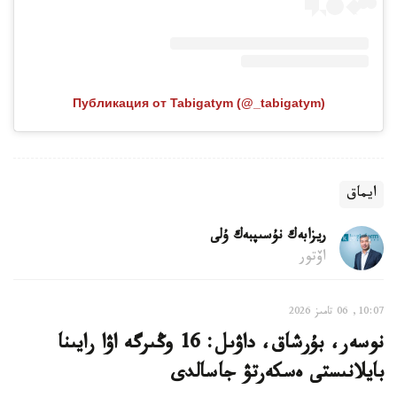
Публикация от Tabigatym (@_tabigatym)
ايماق
ريزابەك نۇسىپبەك ۇلى
اۆتور
10:07, 06 تامىز 2026
نوسەر، بۇرشاق، داۋىل: 16 وڭىرگە اۋا رايىنا
بايلانىستى ەسكەرتۋ جاسالدى