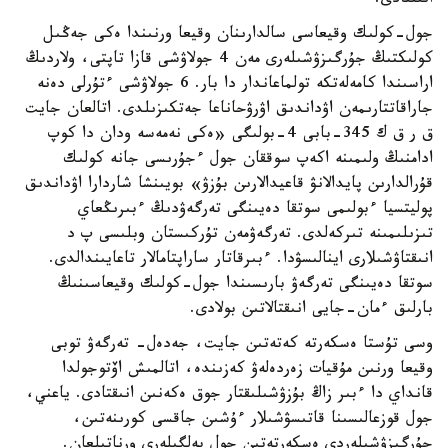
انىقتادى.
جول-كولىك وقيعاسى سالدارىنان وقيعا ورنىندا ەكى جەڭىل
كولىكتىڭ جۇرگىزۋشىلەرى مەن 4 جولاۋشى قازا تاپتى، ولاردىڭ
اراسىندا كامەلەتكە تولماعاندار دا بار. 6 جولاۋشى ءتۇرلى دەنە
جاراقاتتارىمەن اۋداندىق اۋرۋحاناعا جەتكىزىلدى. اتالعان جايت
ق ر ق ك 345-بابى 4-بولىگى «ەكى نەمەسە ودان دا كوپ
ادامنىڭ ولىمىنە اكەپ سوققان جول ءجۇرىسى جانە كولىك
قۇرالدارىن پايدالانۋ قاعيدالارىن بۇزۋ» بويىنشا شاردارا اۋداندىق
پوليتسيا ءبولىمى سوتقا دەيىنگى تەرگەۋدىڭ ءبىرىڭعاي
تىزىلىمىنە تىركەلدى. تەرگەۋمەن تۇركىستان وبلىسى پ د
انىقتاۋشىلارى اينالىسۋدا. ءبىرقاتار ساراپتامالار تاعايىندالدى.
سوتقا دەيىنگى تەرگەۋ بارىسىندا جول-كولىك وقيعاسىنىڭ
بارلىق ءمان-جايى انىقتالاتىن بولادى.
وسى تۇستا ەسكەرتە كەتەتىن جايت، جەدەل- تەرگەۋ توبى
وقيعا ورنىن مۇقيات زەردەلەۋ كەزىندە، اتالمىش اۆتوجولدا
قانداي دا ءبىر زاڭ بۇزۋشىلىقتار جوق ەكەنىن انىقتادى. ياعني،
جول قوزعالىسىنا قاتىسۋشىلار ءۇشىن جاقسى كورىنەتىن،
جۇرگىزۋشىلەردى ەسكەرتەتىن جول بەلگىلەرى ورناتىلعان.