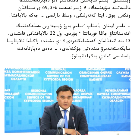
وبلىستىق ءبىلىم ساپاسىن قامتاماسىز ەتۋ دەپارتامەنتىنىڭ
مالىمەتىنە سۇيەنسەك، 9 ۇيىم نەمەسە %69,3 ى سىناقتان
وتكەن جوق. ايتا كەتەرلىگى، ونىڭ بارلىعى - جەكە بالاباقشا.
- مامىر ايىنان باستاپ ءبىلىم بەرۋ ۇيىمدارىن مەملەكەتتىك
اتتەستاتتاۋ جاڭا فورماتتا ءجۇردى. ول 22 بالاباقشانى قامتىدى.
13 ىنە انىقتالعان كەمشىلىكتەردى 3 اي ىشىندە زاڭناما تالاپتارىنا
سايكەستەندىرۋ مىندەتى جۇكتەلدى، - دەدى دەپارتامەنت
باسشىسى ءمادي بەكماعانبەتوۆ.