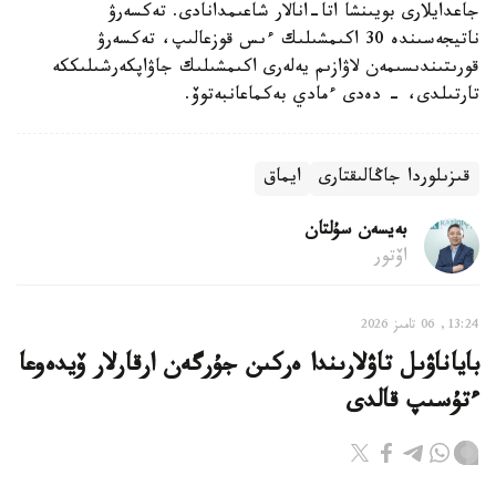
جاعدايلارى بويىنشا اتا-انالار شاعىمدانادى. تەكسەرۋ
ناتيجەسىندە 30 اكىمشىلىك ءىس قوزعالىپ، تەكسەرۋ
قورىتىندىسىمەن لاۋازىم يەلەرى اكىمشىلىك جاۋاپكەرشىلىككە
تارتىلدى، - دەدى ءمادي بەكماعانبەتوۆ.
قىزىلوردا جاڭالىقتارى
ايماق
بەيسەن سۇلتان
اۆتور
13:24, 06 تامىز 2026
باياناۋىل تاۋلارىندا ەركىن جۇرگەن ارقارلار ۆيدەوعا
ءتۇسىپ قالدى