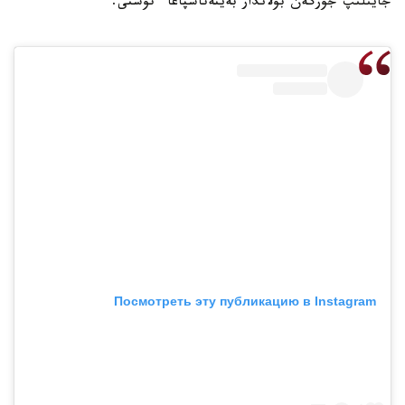
جايىلىپ جۇرگەن بۇلاندار بەينەتاسپاعا ءتۇستى.
Посмотреть эту публикацию в Instagram