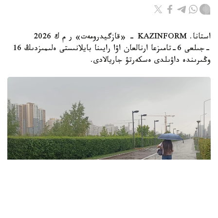
استانا. KAZINFORM - «قازگيدرومەت» ر م ك 2026
-جىلعى 6-تامىزعا ارنالعان اۋا رايىنا بايلانىستى ەلىمىزدىڭ 16
وڭىرىندە داۋىلدى ەسكەرتۋ جاريالادى.
فوتو: ەلميرا ورالبايەۆا/kazinform