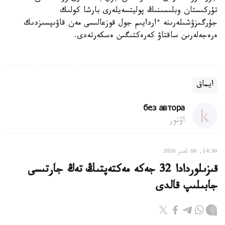
تۇركىستان وبلىسىنىڭ پوليتسەيلەرى بارشا كولىك
جۇرگىزۋشىلەرىنە ءاردايىم جول قوزعالىسى مەن قاۋىپسىزدىك
ەرەجەلەرىن ساقتاۋ كەرەكتىگىن ەسكەرتەدى.
ايماق
без автора
اۆتور
14:56, 06 تامىز 2026
قىزىلوردادا 32 جەكە مەكتەپتىڭ تەڭ جارتىسى
جابىلىپ قالدى