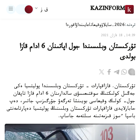
KAZINFORM
ق ز
ترەند:
2026-سايلاۋ
وقيعا
تاعايىنداۋ
اقوردا
14:39, 18 قازان 2021
تۇركىستان وبلىسىندا جول اپاتىنان 6 ادام قازا
بولدى
تۇركىستان. قازاقپارات - تۇركىستان وبلىسىندا پوليتسيا ەكى
جەڭىل كولىكتىڭ سوقتىعىسۋى سالدارىنان 6 ادام قازا تاپقان
جول- كولىك وقيعاسى بويىنشا تەرگەۋ جۇرگىزىپ جاتىر، دەپ
حابارلايدى قازاقپارات تۇركىستان وبلىىنىڭ پوليتسيا دەپارتامەنتى
باسپا ءسوز قىزمەتىنە سىلتەمە جاساپ.