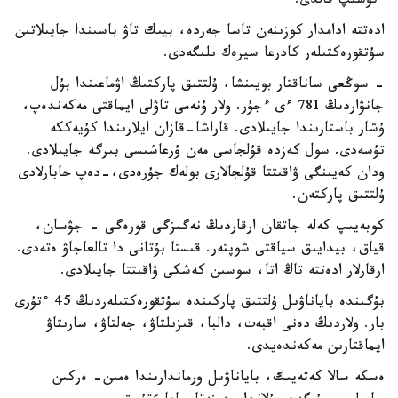
ءتۇسىپ قالدى.
ادەتتە ادامدار كوزىنەن تاسا جەردە، بيىك تاۋ باسىندا جايىلاتىن
سۇتقورەكتىلەر كادرعا سيرەك ىلىگەدى.
- سوڭعى ساناقتار بويىنشا، ۇلتتىق پاركتىڭ اۋماعىندا بۇل
جانۋاردىڭ 781 ءى ءجۇر. ولار ۇنەمى تاۋلى ايماقتى مەكەندەپ،
ۇشار باستارىندا جايىلادى. قاراشا-قازان ايلارىندا كۇيەككە
تۇسەدى. سول كەزدە قۇلجاسى مەن ۇرعاشىسى بىرگە جايىلادى.
ودان كەيىنگى ۋاقىتتا قۇلجالارى بولەك جۇرەدى،-دەپ حابارلادى
ۇلتتىق پاركتەن.
كوبەيىپ كەلە جاتقان ارقاردىڭ نەگىزگى قورەگى - جۋسان،
قياق، بيدايىق سياقتى شوپتەر. قىستا بۇتانى دا تالعاجاۋ ەتەدى.
ارقارلار ادەتتە تاڭ اتا، سوسىن كەشكى ۋاقىتتا جايىلادى.
بۇگىندە باياناۋىل ۇلتتىق پاركىندە سۇتقورەكتىلەردىڭ 45 ءتۇرى
بار. ولاردىڭ دەنى اقبەت، دالبا، قىزىلتاۋ، جەلتاۋ، سارىتاۋ
ايماقتارىن مەكەندەيدى.
ەسكە سالا كەتەيىك، باياناۋىل ورماندارىندا ەمىن- ەركىن