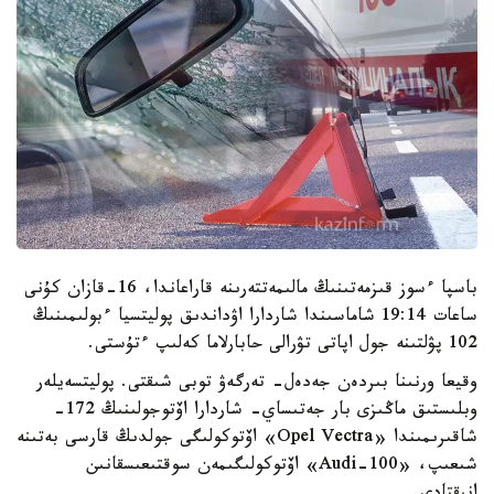
باسپا ءسوز قىزمەتىنىڭ مالىمەتتەرىنە قاراعاندا، 16-قازان كۇنى
ساعات 19:14 شاماسىندا شاردارا اۋداندىق پوليتسيا ءبولىمىنىڭ
102 پۋلتىنە جول اپاتى تۋرالى حابارلاما كەلىپ ءتۇستى.
وقيعا ورنىنا بىردەن جەدەل- تەرگەۋ توبى شىقتى. پوليتسەيلەر
وبلىستىق ماڭىزى بار جەتىساي- شاردارا اۆتوجولىنىڭ 172-
شاقىرىمىندا «Opel Vectra» اۆتوكولىگى جولدىڭ قارسى بەتىنە
شىعىپ، «Audi-100» اۆتوكولىگىمەن سوقتىعىسقانىن