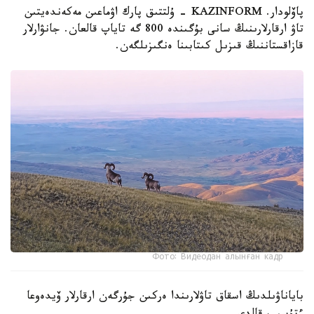
پاۆلودار. KAZINFORM - ۇلتتىق پارك اۋماعىن مەكەندەيتىن
تاۋ ارقارلارىنىڭ سانى بۇگىندە 800 گە تاياپ قالعان. جانۋارلار
قازاقستاننىڭ قىزىل كىتابىنا ەنگىزىلگەن.
Фото: Видеодан алынған кадр
باياناۋىلدىڭ اسقاق تاۋلارىندا ەركىن جۇرگەن ارقارلار ۆيدەوعا