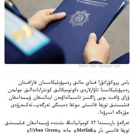
Фото: Бас прокуратура
باس پروكۋراتۋرا قىتاي حالىق رەسپۋبليكاسىنان قازاقستان
رەسپۋبليكاسىنا تاۋارلاردى ەكونوميكالىق كونتراباندالىق جولمەن
ۇزاق ۋاقىت بويى زاڭسىز تاسىمالداۋمەن اينالىسقان ۇيىمداسقان
قىلمىستىق توپقا قاتىستى سوتقا دەيىنگى تەرگەپ-تەكسەرۋدى
جۇزەگە اسىرۋدا.
تەرگەۋ بارىسىندا 37 كومپانيانىڭ ىشىندە ۇيىمداسقان قىلمىستىق
توپقا قاتىسى بار «Metlink» جانە «Urban Green»