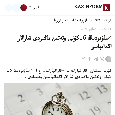
KAZINFORM
ق ز
ترەند:
2026-سايلاۋ
وقيعا
تاعايىنداۋ
اقوردا
22:44, 05 ءساۋىر 2021
ءساۋىردىڭ 6-كۇنى وتەتىن ماڭىزدى شارالار
اڭداتپاسى
نۇر- سۇلتان. قازاقپارات - «قازاقپارات» ح ا ا ءساۋىردىڭ 6-
كۇنى وتەتىن ماڭىزدى شارالار اڭداتپاسىن ۇسىنادى .