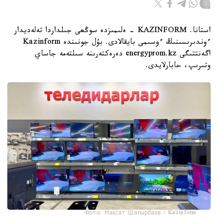
استانا. KAZINFORM - ەلىمىزدە سوڭعى جىلداردا تەلەديدار
ءوندىرىسىنىڭ ءوسىمى بايقالادى. بۇل جونىندە Kazinform
اگەنتتىگى energyprom.kz دەرەكتەرىنە سىلتەمە جاساي
وتىرىپ، حابارلايدى.
Фото: Мақсат Шағырбаев / Kazinform