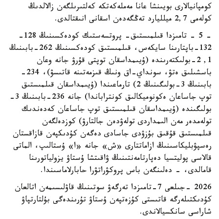
كومپانيالارى بويىنشا عانا مەملەكەتكە كەلتىرىلگەن زالالدىڭ
كولەمى 2,7 ميلليارد تەڭگەدەن اسقانى انىقتالدى.
- 5 - تامىزدا قىلمىستىق- پروتسەستىك كودەكسىنىڭ 128-
132-باپتارىنا سايكەس، قىلمىستىق كودەكسىنىڭ 262-بابىنىڭ
1, 2-بولىكتەرىندە (ۇيىمداسقان توپتى قۇرۋ جانە وعان
باسشىلىق ەتۋ، سونداي-اق ونىڭ قىزمەتىنە قاتىسۋ)، 234-
بابىنىڭ 3-بولىگىنىڭ 2) تارماعىندا (ۇيىمداسقان قىلمىستىق
توپ جاساعان ەكونوميكالىق كونتراباندا) جانە 236-بابىنىڭ 3-
بولىگىندە (ۇيىمداسقان قىلمىستىق توپ جاساعان كەدەندىك
تولەمدەر مەن الىمداردى تولەۋدەن جالتارۋ) كوزدەلگەن
قىلمىستىق قۇقىق بۇزۋدى جاسادى دەگەن كۇدىكپەن قازاقستان
رەسپۋبليكاسىنىڭ ازاماتتارى «ش» جانە «ا» ۇستالىپ، الماتى
قالاسى پوليتسيا دەپارتامەنتىنىڭ ۋاقىتشا ۇستاۋ يزولياتورىنا
قامالدى، - دەلىنگەن باس پروكۋراتۋرا حابارلاماسىندا.
2026 -جىلعى 7-تامىزدا تەرگەۋ سوتىنىڭ قاۋلىسىمەن اتالعان
كۇدىكتىلەرگە قاتىستى كۇزەتپەن ۇستاۋ تۇرىندەگى بۇلتارتپاۋ
شاراسى سانكسيالاندى.