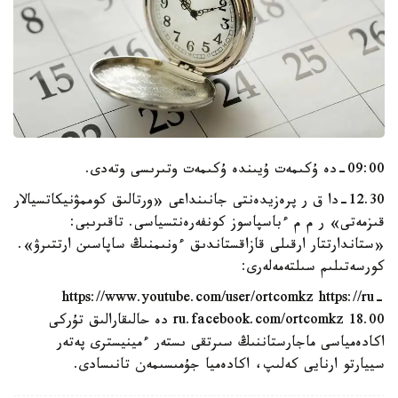
09:00-دە ۇكىمەت ۇيىندە ۇكىمەت وتىرىسى وتەدى.
12.30-دا ق ر پرەزيدەنتى جانىنداعى «ورتالىق كوممۋنيكاتسيالار
قىزمەتى» ر م م ءباسپاسوز كونفەرەنتسياسى. تاقىرىبى:
«ستاندارتتار ارقىلى قازاقستاندىق ءونىمنىڭ ساپاسىن ارتتىرۋ».
كورسەتىلىم سىلتەمەلەرى:
https://www.youtube.com/user/ortcomkz https://ru-
ru.facebook.com/ortcomkz 18.00 دە حالىقارالىق تۇركى
اكادەمياسى ماجارستاننىڭ سىرتقى ىستەر ءمينيسترى پەتەر
سييارتو ارنايى كەلىپ، اكادەميا جۇمىسىمەن تانىسادى.