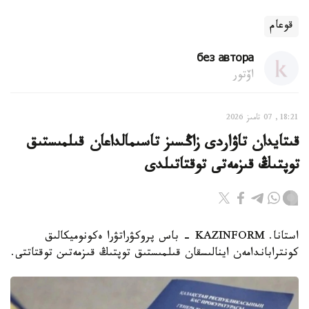
قوعام
без автора
اۆتور
18:21, 07 تامىز 2026
قىتايدان تاۋاردى زاڭسىز تاسىمالداعان قىلمىستىق
توپتىڭ قىزمەتى توقتاتىلدى
استانا. KAZINFORM - باس پروكۋراتۋرا ەكونوميكالىق
كونتراباندامەن اينالىسقان قىلمىستىق توپتىڭ قىزمەتىن توقتاتتى.