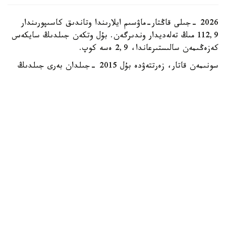
2026 -جىلى قاڭتار-ماۋسىم ايلارىندا وتاندىق كاسىپورىندار
112,9 مىڭ تەلەديدار وندىرگەن. بۇل وتكەن جىلدىڭ سايكەس
كەزەڭىمەن سالىستىرعاندا، 2,9 ەسە كوپ.
سونىمەن قاتار، زەرتتەۋدە بۇل 2015 -جىلدان بەرى جىلدىڭ
العاشقى التى ايىنداعى ەڭ جوعارى كورسەتكىش ەكەنى اتاپ
وتىلگەن. دەگەنمەن، قازىرگى ءوندىرىس كولەمى وتكەن
ونجىلدىقتىڭ باسىنداعى رەكوردتىق دەڭگەيدەن ءالى دە
ايتارلىقتاي تومەن. ماسەلەن، 2013 -جىلى قازاقستاندا 580
مىڭعا جۋىق تەلەديدار شىعارىلعان بولاتىن.
رەكوردتىق كورسەتكىشتەن كەيىن سالادا قۇلدىراۋ باستالدى.
2021- 2023 -جىلدارى جىل سايىن نەبارى 9- 12 مىڭ
تەلەديدار عانا ءوندىرىلدى. بۇعان يمپورتتىق ونىمدەرمەن
باسەكەنىڭ كۇشەيۋى، بولشەكتەر قۇنىنىڭ قىمباتتاۋى جانە
ءبىرقاتار وتاندىق وندىرۋشىلەردىڭ جۇمىسىن توقتاتۋى سەبەپ
بولدى.