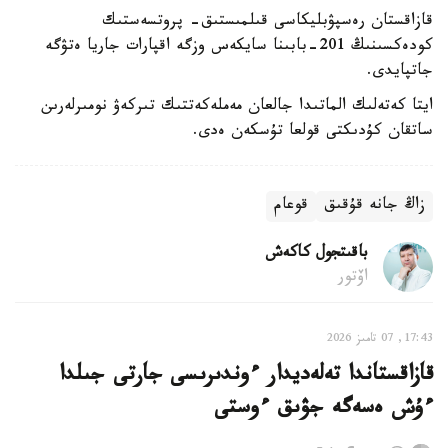
قازاقستان رەسپۋبليكاسى قىلمىستىق- پروتسەستىك
كودەكسىنىڭ 201-بابىنا سايكەس وزگە اقپارات جاريا ەتۋگە
جاتپايدى.
ايتا كەتەلىك الماتىدا جالعان مەملەكەتتىك تىركەۋ نومىرلەرىن
ساتقان كۇدىكتى قولعا تۇسكەن ەدى.
زاڭ جانە قۇقىق
قوعام
باقىتجول كاكەش
اۆتور
17:43, 07 تامىز 2026
قازاقستاندا تەلەديدار ءوندىرىسى جارتى جىلدا
ءۇش ەسەگە جۋىق ءوستى