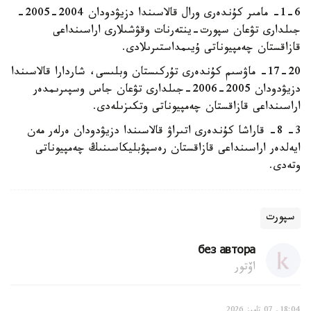
1-6- مامىر كۇندەرى ورال قالاسىندا دزيۋدودان 2004-2005-
جىلدارى تۋعان سپورت-ينتەرنات وقۋشىلارى اراسىنداعى
قازاقستان چەمپيوناتى ۇيىمداستىرىلادى.
17-20- ماۋسىم كۇندەرى تۇركىستان وبلىسى، شاردارا قالاسىندا
دزيۋدودان 2005-2006-جىلدارى تۋعان جاس وسپىرىمدەر
اراسىنداعى قازاقستان چەمپيوناتى وتكىزىلەدى.
3- 8- قاراشا كۇندەرى اتىراۋ قالاسىندا دزيۋدودان ەرلەر مەن
ايەلدەر اراسىنداعى قازاقستان رەسپۋبليكاسىنىڭ چەمپيوناتى
وتەدى.
سپورت
без автора
اۆتور
18:04, 07 تامىز 2026