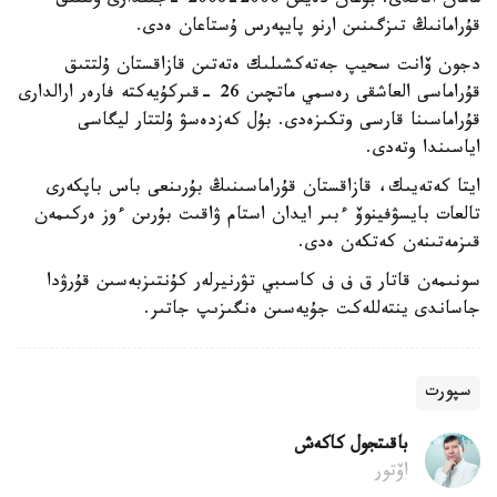
مامان اتاندى. بۇعان دەيىن 2006-2008 -جىلدارى ۇلتتىق
قۇرامانىڭ تىزگىنىن ارنو پايپەرس ۇستاعان ەدى.
دجون ۆانت سحيپ جەتەكشىلىك ەتەتىن قازاقستان ۇلتتىق
قۇراماسى العاشقى رەسمي ماتچىن 26 -قىركۇيەكتە فارەر ارالدارى
قۇراماسىنا قارسى وتكىزەدى. بۇل كەزدەسۋ ۇلتتار ليگاسى
اياسىندا وتەدى.
ايتا كەتەيىك، قازاقستان قۇراماسىنىڭ بۇرىنعى باس باپكەرى
تالعات بايسۋفينوۆ ءبىر ايدان استام ۋاقىت بۇرىن ءوز ەركىمەن
قىزمەتىنەن كەتكەن ەدى.
سونىمەن قاتار ق ف ف كاسىبي تۋرنيرلەر كۇنتىزبەسىن قۇرۋدا
جاساندى ينتەللەكت جۇيەسىن ەنگىزىپ جاتىر.
سپورت
باقىتجول كاكەش
اۆتور