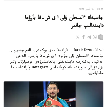
08:55, 07 تامىز 2026
جانىبەك ءالىمحان ۇلى ا ق ش-قا بارۋعا
دايىندالىپ جاتىر
استانا. kazinform - قازاقستاندىق بوكسشى، الەم چەمپيونى
جانىبەك ءالىمحان ۇلى جۋىردا ا ق ش-قا بارىپ، الداعى
جەكپە-جەكتەرىنە دايىندىقتى جالعاستىرۋدى جوسپارلاپ وتىر.
بۇل تۋرالى سپورتشىنىڭ كومانداسى Instagram پاراقشاسىندا
حابارلادى.