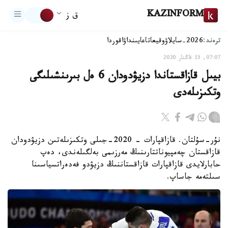
KAZINFORM
ق ز
ترەند:
2026-سايلاۋ
وقيعا
تاعايىنداۋ
اقوردا
07:07, 15 قاڭتار 2020
بيىل قازاقستاندا دزيۋدودان 6 ەل بىرىنشىلىگى
وتكىزىلەدى
نۇر-سۇلتان. قازاقپارات - 2020-جىلى وتكىزىلەتىن دزيۋدودان
قازاقستان چەمپيوناتتارىنىڭ مەرزىمى بەلگىلەندى، دەپ
حابارلايدى قازاقپارات قازاقستاننىڭ دزيۋدو فەدەراتسياسىنا
سىلتەمە جاساپ.