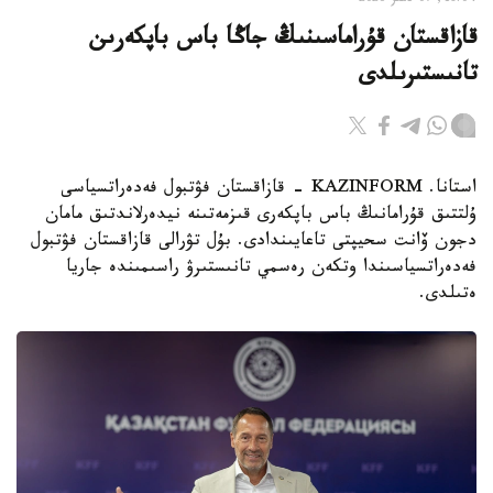
قازاقستان قۇراماسىنىڭ جاڭا باس باپكەرىن
تانىستىرىلدى
استانا. KAZINFORM - قازاقستان فۋتبول فەدەراتسياسى
ۇلتتىق قۇرامانىڭ باس باپكەرى قىزمەتىنە نيدەرلاندتىق مامان
دجون ۆانت سحيپتى تاعايىندادى. بۇل تۋرالى قازاقستان فۋتبول
فەدەراتسياسىندا وتكەن رەسمي تانىستىرۋ راسىمىندە جاريا
ەتىلدى.