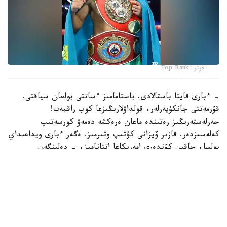
فوتو: Top Rank
- ءبارى قايتا باستالادى. باستامامىز ءساتتى بولعان سياقتى.
قۇرمەتتى جانكۇيەرلەر، قولداۋلارىڭىزعا كوپ راقمەت!
جەرلەستەرىڭىز رەتىندە ماعان ەرەكشە دەمەۋ كورسەتىپ
كەلەسىزدەر. قازىر ۆيزانى كۇتىپ وتىرمىز. ەگەر ءبارى ويداعىداي
بولسا، جاقىن كۇندەرى امەريكاعا اتتانامىز، - دەلىنگەن
حابارلامادا.
بۇعان دەيىن جانىبەك ءالىمحان ۇلى جاڭا سالماق دارەجەسىندە
WBO رەيتينگىندە جەكپە-جەكسىز-اق ەكىنشى ورىنعا
كوتەرىلگەنى حابارلانعان بولاتىن.
ءالىمحان ۇلى سوڭعى جەكپە-جەگىن 2025 -جىلعى 5-