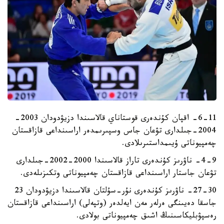
6-11
-
اقپان كۇندەرى قوستاناي قالاسىندا دزيۋدودان 2003-
2004-جىلدارى تۋعان جاس وسپىرىمدەر اراسىنداعى قازاقستان
چەمپيوناتى ۇيىمداستىرىلادى.
4-9- ناۋرىز كۇندەرى تاراز قالاسىندا 2000-2002-جىلدارى
تۋعان جاستار اراسىنداعى قازاقستان چەمپيوناتى وتكىزىلەدى.
27-30- ناۋرىز كۇندەرى نۇر-سۇلتان قالاسىندا دزيۋدودان 23
جاسقا دەيىنگى ەرلەر مەن ايەلدەر (وتپەلى) اراسىنداعى قازاقستان
رەسپۋبليكاسىنىڭ اشىق چەمپيوناتى بولادى.