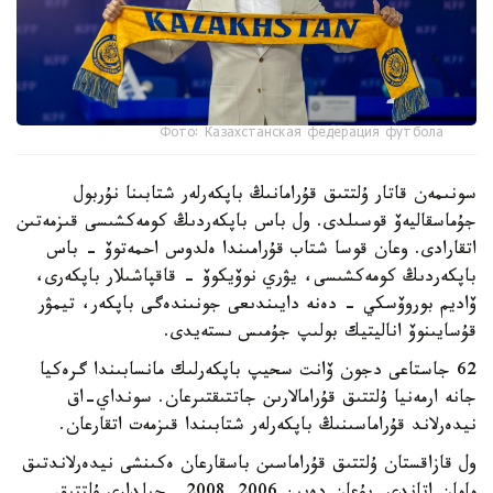
Фото: Казахстанская федерация футбола
سونىمەن قاتار ۇلتتىق قۇرامانىڭ باپكەرلەر شتابىنا نۇربول
جۇماسقاليەۆ قوسىلدى. ول باس باپكەردىڭ كومەكشىسى قىزمەتىن
اتقارادى. وعان قوسا شتاب قۇرامىندا ەلدوس احمەتوۆ - باس
باپكەردىڭ كومەكشىسى، يۋري نوۆيكوۆ - قاقپاشىلار باپكەرى،
ۆاديم بوروۆسكي - دەنە دايىندىعى جونىندەگى باپكەر، تيمۋر
قۇسايىنوۆ اناليتيك بولىپ جۇمىس ىستەيدى.
62 جاستاعى دجون ۆانت سحيپ باپكەرلىك مانسابىندا گرەكيا
جانە ارمەنيا ۇلتتىق قۇرامالارىن جاتتىقتىرعان. سونداي-اق
نيدەرلاند قۇراماسىنىڭ باپكەرلەر شتابىندا قىزمەت اتقارعان.
ول قازاقستان ۇلتتىق قۇراماسىن باسقارعان ەكىنشى نيدەرلاندتىق