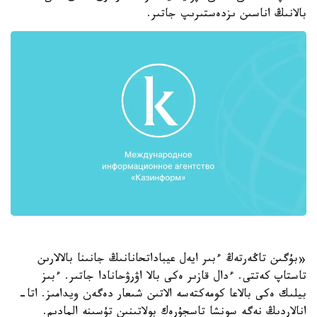
بالانىڭ اناسىن ىزدەستىرىپ جاتىر.
«بۇگىن تاڭەرتەڭ ءبىر ايەل عيباداتحانانىڭ جانىنا بالالارىن
تاستاپ كەتتى. ءدال قازىر ەكى بالا اۋرۋحانادا جاتىر. ءبىز
بيلىك ەكى بالاعا كومەكتەسە الاتىن شىعار دەگەن ويدامىز. اتا-
انالاردىڭ نەگە سونشا تاسجۇرەك بولاتىنىن تۇسىنە المادىم.