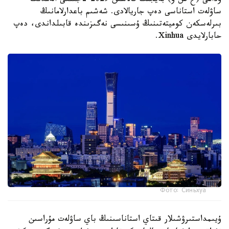
وداعى (ح س و) بەيجىڭ قالاسىن 2029 -جىلعى الەمدىك
ساۋلەت استاناسى دەپ جاريالادى. شەشىم باعدارلامانىڭ
بىرلەسكەن كوميتەتىنىڭ ۇسىنىسى نەگىزىندە قابىلداندى، دەپ
حابارلايدى Xinhua.
Фото: Синьхуа
ۇيىمداستىرۋشىلار قىتاي استاناسىنىڭ باي ساۋلەت مۇراسىن