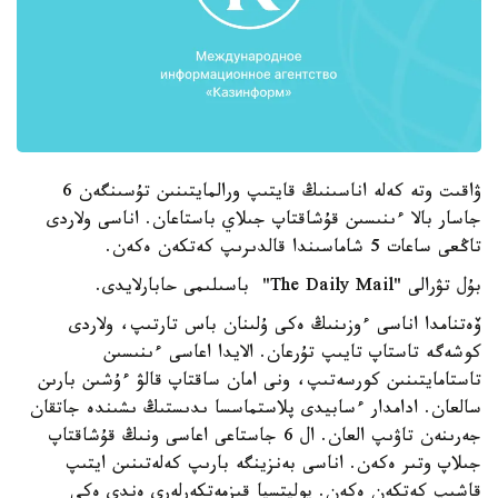
ۋاقىت وتە كەلە اناسىنىڭ قايتىپ ورالمايتىنىن تۇسىنگەن 6
جاسار بالا ءىنىسىن قۇشاقتاپ جىلاي باستاعان. اناسى ولاردى
تاڭعى ساعات 5 شاماسىندا قالدىرىپ كەتكەن ەكەن.
بۇل تۋرالى "The Daily Mail" باسىلىمى حابارلايدى.
ۆەتنامدا اناسى ءوزىنىڭ ەكى ۇلىنان باس تارتىپ، ولاردى
كوشەگە تاستاپ تايىپ تۇرعان. الايدا اعاسى ءىنىسىن
تاستامايتىنىن كورسەتىپ، ونى امان ساقتاپ قالۋ ءۇشىن بارىن
سالعان. ادامدار ءسابيدى پلاستماسسا ىدىستىڭ ىشىندە جاتقان
جەرىنەن تاۋىپ العان. ال 6 جاستاعى اعاسى ونىڭ قۇشاقتاپ
جىلاپ وتىر ەكەن. اناسى بەنزينگە بارىپ كەلەتىنىن ايتىپ
قاشىپ كەتكەن ەكەن. پوليتسيا قىزمەتكەرلەرى ەندى ەكى