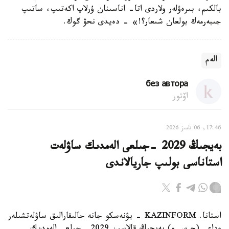
بالكىم، بىرەۋلەر ولاردى اتا- اناسىنان ۇرلاپ اكەتىپ، ساتىپ
جىبەرمەك بولعان شىعار؟!» - دەيدى نحۋ گوك.
الەم
без автора
اۆتور
17:46, 06 تامىز 2026
بەيجىڭ 2029 -جىلعى الەمدىك ساۋلەت
استاناسى بولىپ جاريالاندى
استانا. KAZINFORM - يۋنەسكو جانە حالىقارالىق ساۋلەتشىلەر