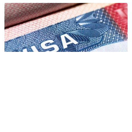
Фото: coximmigration.com
پيلوتتىق جوبا باستاپقىدا دومينيكان رەسپۋبليكاسىنان كەلگەن
ءوتىنىش بەرۋشىلەرگە قاتىستى قولدانىلادى. مەملەكەتتىك
دەپارتامەنتتىڭ مالىمەتىنشە، كونسۋلدىق قىزمەتكەرلەر «قوعام
ءۇشىن ماسىل» دەپ سانالعان جەكە تۇلعالاردان كەپىلدىك تالاپ
ەتە الادى. كەپىلدىك سوماسى ءاربىر جاعدايعا جەكە انىقتالادى.