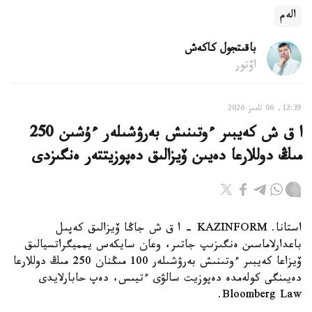
الەم
باقىتجول كاكەش
اۆتور
12:39, 06 تامىز 2026
ا ق ش كەيبىر ءوتىنىش بەرۋشىلەر ءۇشىن 250
مىڭ دوللارعا دەيىن ۆيزالىق دەپوزيتتەر ەنگىزدى
استانا. KAZINFORM – ا ق ش جاڭا ۆيزالىق كەپىل
باعدارلاماسىن ەنگىزىپ جاتىر، وعان سايكەس يمميگراتسيالىق
ۆيزاعا كەيبىر ءوتىنىش بەرۋشىلەر 100 مىڭنان 250 مىڭ دوللارعا
دەيىنگى كولەمدە دەپوزيت سالۋى ءتيىس، دەپ حابارلايدى
Bloomberg Law.