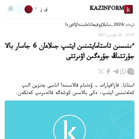
KAZINFORM
ق ز
ترەند:
2026-سايلاۋ
وقيعا
تاعايىنداۋ
اقوردا
12:47, 19 ماۋسىم 2017
ءىنىسىن تاستامايتىنىن ايتىپ جىلاعان 6 جاسار بالا
جۇرتتىڭ جۇرەگىن اۋىرتتى
استانا. قازاقپارات - ۆەتنام قالاسىندا اناسى بەنزين الىپ
كەلەتىنىن ايتىپ، ەكى بالاسىن كوشەگە قالدىرىپ كەتكەن.