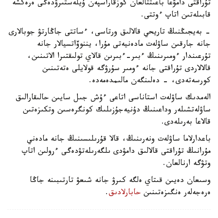
تۇراقتى دامۋعا باعىتتالعان كوزقاراسپەن ۇيلەستىرۋدەگى ەرەكشە
قابىلەتىن اتاپ ءوتتى.
- بەيجىڭنىڭ تاريحي قالالىق ورتاسى، ءساتتى جاڭارتۋ جوبالارى
جانە جارقىن ساۋلەت مادەنيەتى مۇرا، يننوۆاتسيالار جانە
تۇرعىندار ءومىرىنىڭ ءبىر-ءبىرىن قالاي تولىقتىرا الاتىنىن،
قالالاردى تۇراقتى جانە ءومىر سۇرۋگە قولايلى ەتەتىنىن
كورسەتەدى، - دەلىنگەن مالىمدەمەدە.
الەمدىك ساۋلەت استاناسى اتاعى ءۇش جىل سايىن حالىقارالىق
ساۋلەتشىلەر وداعىنىڭ دۇنيەجۇزىلىك كونگرەسىن وتكىزەتىن
قالاعا بەرىلەدى.
باعدارلاما ساۋلەت ونەرىنىڭ، قالا قۇرىلىسىنىڭ جانە مادەني
مۇرانىڭ تۇراقتى قالالىق دامۋدى ىلگەرىلەتۋدەگى ءرولىن اتاپ
وتۋگە ارنالعان.
وسىعان دەيىن قىتاي ەلگە كىرۋ جانە شىعۋ تارتىبىنە جاڭا
ەرەجەلەر ەنگىزەتىنىن
حابارلادىق
.