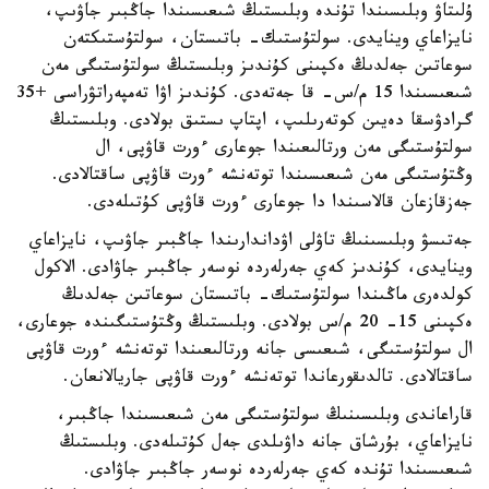
ۇلىتاۋ وبلىسىندا تۇندە وبلىستىڭ شىعىسىندا جاڭبىر جاۋىپ،
نايزاعاي وينايدى. سولتۇستىك- باتىستان، سولتۇستىكتەن
سوعاتىن جەلدىڭ ەكپىنى كۇندىز وبلىستىڭ سولتۇستىگى مەن
شىعىسىندا 15 م/س- قا جەتەدى. كۇندىز اۋا تەمپەراتۋراسى +35
گرادۋسقا دەيىن كوتەرىلىپ، اپتاپ ىستىق بولادى. وبلىستىڭ
سولتۇستىگى مەن ورتالىعىندا جوعارى ءورت قاۋپى، ال
وڭتۇستىگى مەن شىعىسىندا توتەنشە ءورت قاۋپى ساقتالادى.
جەزقازعان قالاسىندا دا جوعارى ءورت قاۋپى كۇتىلەدى.
جەتىسۋ وبلىسىنىڭ تاۋلى اۋداندارىندا جاڭبىر جاۋىپ، نايزاعاي
وينايدى، كۇندىز كەي جەرلەردە نوسەر جاڭبىر جاۋادى. الاكول
كولدەرى ماڭىندا سولتۇستىك- باتىستان سوعاتىن جەلدىڭ
ەكپىنى 15- 20 م/س بولادى. وبلىستىڭ وڭتۇستىگىندە جوعارى،
ال سولتۇستىگى، شىعىسى جانە ورتالىعىندا توتەنشە ءورت قاۋپى
ساقتالادى. تالدىقورعاندا توتەنشە ءورت قاۋپى جاريالانعان.
قاراعاندى وبلىسىنىڭ سولتۇستىگى مەن شىعىسىندا جاڭبىر،
نايزاعاي، بۇرشاق جانە داۋىلدى جەل كۇتىلەدى. وبلىستىڭ
شىعىسىندا تۇندە كەي جەرلەردە نوسەر جاڭبىر جاۋادى.