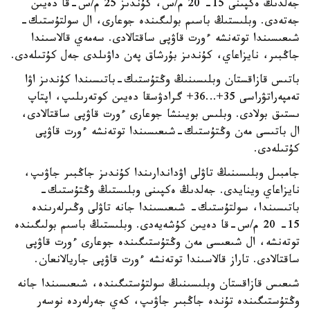
جەلدىڭ ەكپىنى 15- 20 م/س، كۇندىز 25 م/س-قا دەيىن
جەتەدى. وبلىستىڭ باسىم بولىگىندە جوعارى، ال سولتۇستىك-
شىعىسىندا توتەنشە ءورت قاۋپى ساقتالادى. سەمەي قالاسىندا
جاڭبىر، نايزاعاي، كۇندىز بۇرشاق پەن داۋىلدى جەل كۇتىلەدى.
باتىس قازاقستان وبلىسىنىڭ وڭتۇستىك-باتىسىندا كۇندىز اۋا
تەمپەراتۋراسى 35+…36+ گرادۋسقا دەيىن كوتەرىلىپ، اپتاپ
ىستىق بولادى. وبلىس بويىنشا جوعارى ءورت قاۋپى ساقتالادى،
ال باتىسى مەن وڭتۇستىك-شىعىسىندا توتەنشە ءورت قاۋپى
كۇتىلەدى.
جامبىل وبلىسىنىڭ تاۋلى اۋداندارىندا كۇندىز جاڭبىر جاۋىپ،
نايزاعاي وينايدى. جەلدىڭ ەكپىنى وبلىستىڭ وڭتۇستىك-
باتىسىندا، سولتۇستىك- شىعىسىندا جانە تاۋلى وڭىرلەرىندە
15- 20 م/س-قا دەيىن كۇشەيەدى. وبلىستىڭ باسىم بولىگىندە
توتەنشە، ال شىعىسى مەن وڭتۇستىگىندە جوعارى ءورت قاۋپى
ساقتالادى. تاراز قالاسىندا توتەنشە ءورت قاۋپى جاريالانعان.
شىعىس قازاقستان وبلىسىنىڭ سولتۇستىگىندە، شىعىسىندا جانە
وڭتۇستىگىندە تۇندە جاڭبىر جاۋىپ، كەي جەرلەردە نوسەر