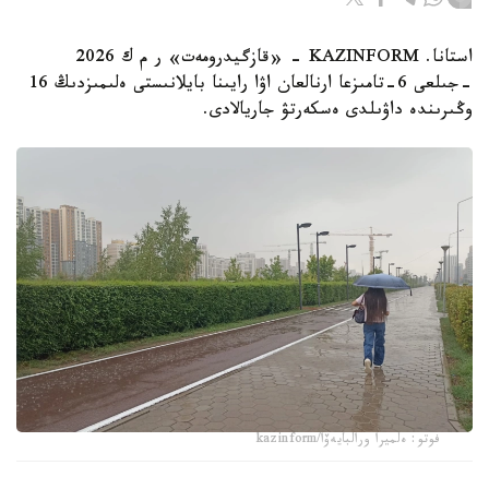
استانا. KAZINFORM - «قازگيدرومەت» ر م ك 2026
-جىلعى 6-تامىزعا ارنالعان اۋا رايىنا بايلانىستى ەلىمىزدىڭ 16
وڭىرىندە داۋىلدى ەسكەرتۋ جاريالادى.
فوتو: ەلميرا ورالبايەۆا/kazinform