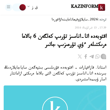
KAZINFORM
ق ز
ترەند:
2026-سايلاۋ
وقيعا
تاعايىنداۋ
اقوردا
17:39, 15 قىركۇيەك 2016
اقتوبەدە اتا-اناسىز تۇرىپ كەلگەن 6 بالاعا
ەرىكتىلەر ءۇي تۇرعىزىپ جاتىر
استانا. قازاقپارات - اقتوبەدە قۇرىلىسى بىتپەگەن ساياجايلاردىڭ
بىرىندە اتا-اناسىز تۇرىپ كەلگەن التى بالاعا ەرىكتى ازاماتتار
اسار ۇيىمداستىردى.