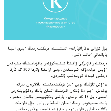
بۇل تۋرالى «قازاقپارات» تىلشىسىنە ەرىكتىلەردىڭ ءبىرى البينا
بايانعالي ءمالىم ەتتى.
ەرىكتىلەر قازىرگى ۋاقىتتا شىنىبەكوۆتەر جانۇياسىنىڭ بىتپەگەن
ءۇيىن جوندەۋگە كىرىسكەن. وسى ارالىقتا ولارعا 300 گە تارتا
ەرىكتى كومەك كورسەتىپ ۇلگەردى.
«ءۇش تاۋلىك بويى ءبىز مۇمكىندىگىنشە بالالارمەن بىرگە
بولدىق. ءبىز ەڭ ۇلكەن قىزىنىڭ اتىنان بانك رەكۆيزيتتەرىن
اشتىق، ول 18 گە تولدى، بارلىق رەكۆيزيتتەر جالعان ەمەس،
بانك ەسەپشوتى ونىڭ اتىنان اشىلعانى راس. بۇل قاراجات
بالالاردىڭ ارى قاراي ءومىر سۇرۋىنە قاجەت بولادى دەگەن