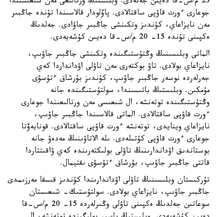
23 م/س-قا دەيىن جەتەدى. وبلىستىڭ ورتالىعى مەن شىعىسىندا
جوعارى ءورت قاۋپى ساقتالادى. پاۆلودار قالاسىندا تۇندە جاڭبىر
مەن نايزاعاي، كۇندىز وتكىنشى جاڭبىر جاۋادى. جەلدىڭ
ەكپىنى تۇندە 15- 20 م/س-قا دەيىن كۇشەيەدى.
الماتى وبلىسىنىڭ وڭتۇستىگىندە وتكىنشى جاڭبىر جاۋىپ،
نايزاعاي بولادى. تاۋ بوكتەرى مەن تاۋلى اۋدانداردا كەي
جەرلەردە نوسەر جاڭبىر جاۋىپ، كۇندىز بۇرشاق ءتۇسۋى
مۇمكىن. وبلىستىڭ باتىسىندا، سولتۇستىگىندە جانە
وڭتۇستىگىندە توتەنشە، ال شىعىسى مەن ورتالىعىندا جوعارى
ءورت قاۋپى ساقتالادى. الماتى قالاسىندا جاڭبىر جاۋىپ،
نايزاعاي وينايدى، توتەنشە ءورت قاۋپى ساقتالادى. قونايەۆتا
جوعارى ءورت قاۋپى كۇتىلەدى. ىلە الاتاۋىنىڭ مەدەۋ جانە
بوستاندىق اۋداندارىنىڭ تاۋلى بولىكتەرىندە كەي ۋاقىتتاردا
قاتتى جاڭبىر جاۋىپ، بۇرشاق ءتۇسۋى ىقتيمال.
تۇركىستان وبلىسىنىڭ تاۋلى اۋداندارىندا كۇندىز قىسقا مەرزىمدى
جاڭبىر جاۋىپ، نايزاعاي بولادى. سولتۇستىك- شىعىستان
سوعاتىن جەلدىڭ ەكپىنى تاۋلى وڭىرلەردە 15- 20 م/س-قا