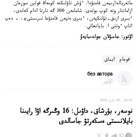
ماتەريالدارىمەن قامتۋدا. ءۇش تاۋلىكتە كومەك قولىن سوزعان
ازاماتتار وتە كوپ بولدى. شامامەن 300 گە تارتا ادام كەلدى،
ءبىرى ازىق-تۇلىكپەن، ءبىرى ەتپەن قامتۋعا تىرىستى»، - دەپ
اتاپ ءوتتى ا. بايانعالي.
اۆتور: جاسۇلان جولدىبايەۆ
قوعام
ايماق
без автора
اۆتور
10:07, 06 تامىز 2026
نوسەر، بۇرشاق، داۋىل: 16 وڭىرگە اۋا رايىنا
بايلانىستى ەسكەرتۋ جاسالدى