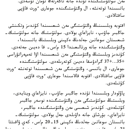
مەن سولتۇستىگىندە تۇندە جانە تاڭەرتەڭ تۇمان تۇسەدى.
باتىسىندا توتەنشە، ال وڭتۇستىگىندە جوعارى ءورت قاۋپى
ساقتالادى.
اقتوبە وبلىسىنىڭ وڭتۇستىگى مەن شىعىسىندا كۇندىز وتكىنشى
جاڭبىر جاۋىپ، نايزاعاي بولادى. سولتۇستىك جانە سولتۇستىك-
شىعىستان سوعاتىن جەلدىڭ ەكپىنى وبلىستىڭ باتىسىندا،
وڭتۇستىگىندە جانە ورتالىعىندا 15 م/س- قا دەيىن جەتەدى.
كۇندىز وبلىستىڭ وڭتۇستىگى مەن شىعىسىندا اۋا تەمپەراتۋراسى
+35…+37 گرادۋسقا دەيىن كوتەرىلەدى. سولتۇستىگىندە
جوعارى، ال باتىسى، وڭتۇستىگى مەن شىعىسىندا توتەنشە ءورت
قاۋپى ساقتالادى. اقتوبە قالاسىندا جوعارى ءورت قاۋپى
كۇتىلەدى.
پاۆلودار وبلىسىندا تۇندە جاڭبىر جاۋىپ، نايزاعاي وينايدى،
وبلىستىڭ سولتۇستىگى مەن وڭتۇستىگىندە نوسەر جاڭبىر
كۇتىلەدى. كۇندىز شىعىسى مەن وڭتۇستىگىندە جاڭبىر،
نايزاعاي، بۇرشاق جانە داۋىلدى جەل بولادى. سولتۇستىك-
باتىستان سوعاتىن جەلدىڭ ەكپىنى 15-20 م/س، كەي ۋاقىتتا