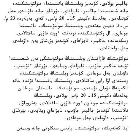
جاڭبىر بولادى. كۇندىز وبلىستىڭ باتىسىندا، سولتۇستىگىندە
جانە شىعىسىندا جاڭبىر، نايزاعاي، بۇرشاق جانە داۋىلدى جەل
كۇتىلەدى. جەلدىڭ ەكپىنى 15- 20 م/س، كەي جەرلەردە 23 م/
س-قا دەيىن جەتەدى. وبلىستىڭ سولتۇستىك- باتىسىندا
جوعارى، ال وڭتۇستىگىندە توتەنشە ءورت قاۋپى ساقتالادى.
وسكەمەندە جاڭبىر، نايزاعاي، كۇندىز بۇرشاق پەن داۋىلدى
جەل بولجانادى.
سولتۇستىك قازاقستان وبلىسىنىڭ سولتۇستىگى مەن شىعىسىندا
تۇندە جاڭبىر جاۋىپ، نايزاعاي وينايدى، بۇرشاق ءتۇسىپ،
داۋىلدى جەل سوعادى. كۇندىز وبلىستىڭ سولتۇستىگىندە
وسىنداي اۋا رايى ساقتالادى. وبلىستىڭ باتىسىندا تۇندە جانە
تاڭەرتەڭ تۇمان تۇسەدى. سولتۇستىك- باتىستان سوعاتىن
جەلدىڭ ەكپىنى 15- 20 م/س بولادى. وبلىستىڭ
سولتۇستىگىندە جوعارى ءورت قاۋپى ساقتالادى. پەتروپاۆل
قالاسىندا كۇندىز جاڭبىر جاۋىپ، نايزاعاي وينايدى، بۇرشاق
ءتۇسىپ، داۋىلدى جەل سوعادى.
ايتا كەتەيىك، سولتۇستىك- باتىس سيكلونى جانە ونىمەن