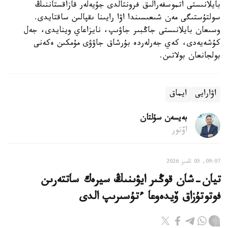
بايلانىستى اتموسفەرالىق فرونتالدى جۇيەلەر قازاقستاننىڭ
سولتۇستىگى مەن شىعىسىندا اۋا رايىنا ىقپالىن ساقتايدى.
وسىعان بايلانىستى جاڭبىر جاۋىپ، نايزاعاي وينايدى، جەل
كۇشەيەدى، كەي جەرلەردە بۇرشاق جاۋۋى مۇمكىن ەكەنى
بولجانعان بولاتىن.
اۋارايى
ايماق
بەيسەن سۇلتان
اۆتور
09:07, 05 تامىز 2026
تيان-شان قوڭىر ايۋىنىڭ سيرەك ساتتەرىن
فوتوتۇزاق ۆيدەوعا ءتۇسىرىپ الدى