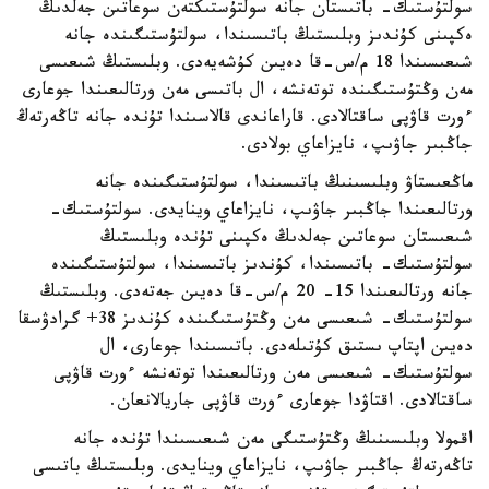
سولتۇستىك- باتىستان جانە سولتۇستىكتەن سوعاتىن جەلدىڭ
ەكپىنى كۇندىز وبلىستىڭ باتىسىندا، سولتۇستىگىندە جانە
شىعىسىندا 18 م/س-قا دەيىن كۇشەيەدى. وبلىستىڭ شىعىسى
مەن وڭتۇستىگىندە توتەنشە، ال باتىسى مەن ورتالىعىندا جوعارى
ءورت قاۋپى ساقتالادى. قاراعاندى قالاسىندا تۇندە جانە تاڭەرتەڭ
جاڭبىر جاۋىپ، نايزاعاي بولادى.
ماڭعىستاۋ وبلىسىنىڭ باتىسىندا، سولتۇستىگىندە جانە
ورتالىعىندا جاڭبىر جاۋىپ، نايزاعاي وينايدى. سولتۇستىك-
شىعىستان سوعاتىن جەلدىڭ ەكپىنى تۇندە وبلىستىڭ
سولتۇستىك- باتىسىندا، كۇندىز باتىسىندا، سولتۇستىگىندە
جانە ورتالىعىندا 15- 20 م/س-قا دەيىن جەتەدى. وبلىستىڭ
سولتۇستىك- شىعىسى مەن وڭتۇستىگىندە كۇندىز 38+ گرادۋسقا
دەيىن اپتاپ ىستىق كۇتىلەدى. باتىسىندا جوعارى، ال
سولتۇستىك- شىعىسى مەن ورتالىعىندا توتەنشە ءورت قاۋپى
ساقتالادى. اقتاۋدا جوعارى ءورت قاۋپى جاريالانعان.
اقمولا وبلىسىنىڭ وڭتۇستىگى مەن شىعىسىندا تۇندە جانە
تاڭەرتەڭ جاڭبىر جاۋىپ، نايزاعاي وينايدى. وبلىستىڭ باتىسى