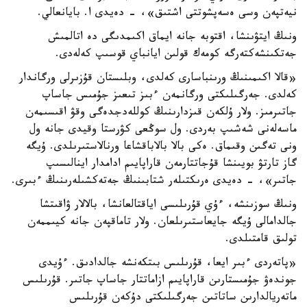
نيەتپەن وسى ەسەپشوتتى اشتىق»، - دەيدى ا. بايانعالي.
ونىڭ ايتۋىنشا، اقتوبە جانە ايماق اكىمدىگى دە اتالمىش
جەتكىنشەكتەرگە كومەك قولىن ايانباي قوسىپ كەلەدى.
«قالا اكىمىنىڭ ورىنباسارى كەلدى، وبلىستان قۇزىرلى ورگاندار
كەلدى. جەرگىلىكتى ورگانمەن ءبىز تىعىز جۇمىس جاساپ
جاتىرمىز. ولار ۇلكەن قىزدارىنىڭ كوللەدجدەگى وقۋ اقىسىمەن
ماسەلەنى شەشىپ بەردى. ول سوڭعى كۋرستا وقيدى جانە ول
ونى تەگىن وقىماق. ەكى بالا بالاباقشاعا ورنالاستىرىلدى. ۇيگە
گاز تارتۋ بويىنشا قۇجاتتارمەن قاراپايىم ادامدار اينالىسىپ
جاتىر»، - دەيدى ەرىكتىلەر شتابىنىڭ جەتەكشىلەرىنىڭ ءبىرى.
ونىڭ سوزىنشە، ءۇي قۇرىلىسى اياقتالعانشا، بالالار ۋاقىتشا
جالدامالى ۇيگە جايعاستىرىلعان. ولار تاماقپەن جانە كيىممەن
تولىق قامتىلدى.
«پاتەردى ءبىر ايعا، قۇرىلىس بىتكەنشە جالدادىق. ءۇيدى
جوندەۋ جۇمىستارىن قاراپايىم ازاماتتار جاساپ جاتىر. قۇرىلىس
ماتەريالدارىن ساتاتىن جەرگىلىكتى دۇكەن قۇرىلىس