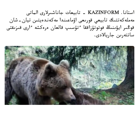
استانا. KAZINFORM - تابيعات جاناشىرلارى الماتى
مەملەكەتتىك تابيعي قورىعى اۋماعىندا مەكەندەيتىن تيان-شان
قوڭىر ايۋىنىڭ فوتوتۇزاققا ءتۇسىپ قالعان ەرەكشە ءارى قىزىقتى
ساتتەرىن جاريالادى.
ۆيدەودان الىنعان كادر