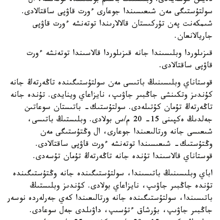
دەيىن كۇشەيەدى. وبلىستىڭ باسىم بولىگىندە توتەنشە، ال
سولتۇستىگى مەن شىعىسىندا جوعارى ءورت قاۋپى ساقتالادى.
شىمكەنت پەن تۇركىستان قالالارىندا توتەنشە ءورت قاۋپى
جاريالانعان.
قىزىلوردا وبلىسىندا جانە قىزىلوردا قالاسىندا توتەنشە ءورت
قاۋپى ساقتالادى.
قوستاناي وبلىسىنىڭ باتىسى مەن سولتۇستىگىندە تاڭەرتەڭ جانە
كۇندىز وتكىنشى جاڭبىر جاۋىپ، نايزاعاي وينايدى. تۇندە جانە
تاڭەرتەڭ تۇمان كۇتىلەدى. سولتۇستىك- باتىستان سوعاتىن
جەلدىڭ ەكپىنى 15- 20 م/س بولادى. وبلىستىڭ باتىسى،
شىعىسى جانە ورتالىعىندا جوعارى، ال وڭتۇستىگى مەن
وڭتۇستىك- شىعىسىندا توتەنشە ءورت قاۋپى ساقتالادى.
قوستاناي قالاسىندا تۇندە جانە تاڭەرتەڭ تۇمان تۇسەدى.
اباي وبلىسىنىڭ باتىسىندا، سولتۇستىگىندە جانە وڭتۇستىگىندە
تۇندە جاڭبىر جاۋىپ، نايزاعاي بولادى. كۇندىز وبلىستىڭ
باتىسىندا، سولتۇستىگىندە جانە ورتالىعىندا كەي جەرلەردە نوسەر
جاڭبىر جاۋىپ، بۇرشاق ءتۇسىپ، داۋىلدى جەل سوعادى.