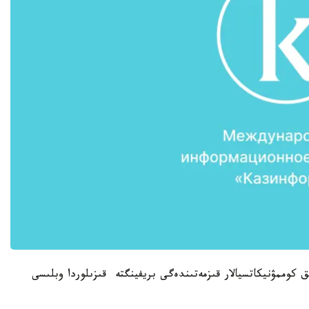
 كوممۋنيكاتسيالار قىزمەتىندەگى بريفينگتە قىزىلوردا وبلىسى