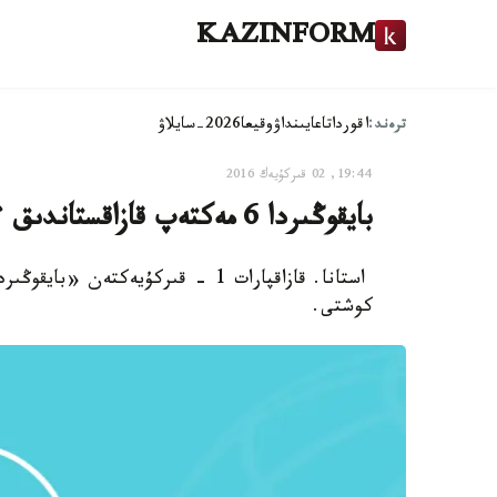
KAZINFORM
ترەند:
اقوردا
تاعايىنداۋ
وقيعا
2026-سايلاۋ
19:44, 02 قىركۇيەك 2016
بايقوڭىردا 6 مەكتەپ قازاقستاندىق ءبىلىم بەرۋ ستاندارتىنا كوشتى
كوشتى.