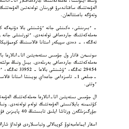
ونىڭ ايتۋىنشا، مەملەكەتتىك جاردەماقىلار اتا-انانىڭ
الەۋمەتتىك ساقتاندىرۋ قورىنان تولەنەتىن الەۋمەتتىك
وتەۋگە باعىتتالعان.
تەڭگە، - دەدى سپيكەر استانا قالاسىنىڭ كوممۋنيكاتسي
سونىمەن قاتار ول جۇمىس ىستەمەيتىن اتا-انالارعا بال
ءوتتى.
ال جۇمىس ىستەيتىن اتا-انالارعا مەملەكەتتىك الەۋمەت
كۇتىمىنە بايلانىستى الەۋمەتتىك تولەم تولەنەدى. ون
جۇرگىزىلگەن ورتاشا ايلىق تابىستىڭ 40 پايىزىن قۇرايدى.
اسقار ايماعامبەتوۆ كوپبالالى وتباسىلاردى قولداۋ شارا