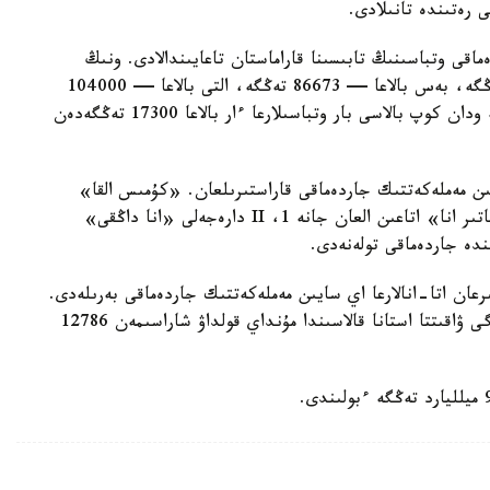
ى رەتىندە تانىلادى.
ماقى وتباسىنىڭ تابىسىنا قاراماستان تاعايىندالادى. ونىڭ
مولشەرى ءتورت بالاسى بار وتباسىلارعا — 69330 تەڭگە، بەس بالاعا — 86673 تەڭگە، التى بالاعا — 104000
تەڭگە، جەتى بالاعا — 121360 تەڭگە. سەگىز جانە ودان كوپ بالاسى بار وتباسىلارعا ءار بالاعا 17300 تەڭگەدەن
سايىن مەملەكەتتىك جاردەماقى قاراستىرىلعان. «كۇمىس القا»
يەگەرلەرىنە — 27680 تەڭگە، ال «التىن القا»، «باتىر انا» اتاعىن العان جانە 1، II دارەجەلى «انا داڭقى»
رعان اتا-انالارعا اي سايىن مەملەكەتتىك جاردەماقى بەرىلەدى.
بيىل ونىڭ مولشەرى 81871 تەڭگەنى قۇرايدى. قازىرگى ۋاقىتتا استانا قالاسىندا مۇنداي قولداۋ شاراسىمەن 12786