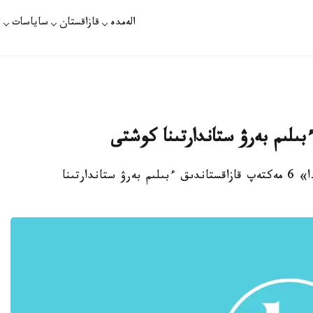
الەمدە
قازاقستان
ساياسات
ت
استانا. قازاقپارات 1 - قىركۇيەكتەن «بايقوڭىردا» 6 مەكتەپ قازاقستاندىق ءبىلىم بەرۋ ستاندارتىنا