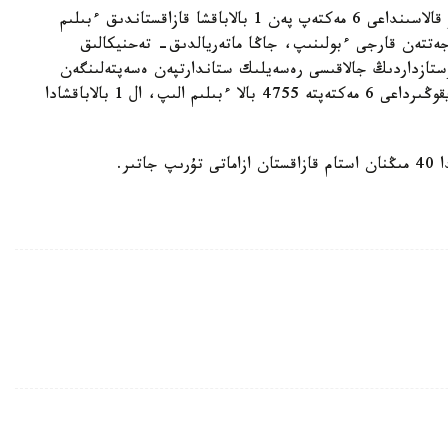
«وسى جىلدىڭ 1 - قىركۇيەگىنەن باستاپ بايقوڭىر قالاسىنداعى 6 مەكتەپ پەن 1 بالاباقشا قازاقستاندىق ءبىلىم
دجەتتەن قارجى ءبولىنىپ، جاڭا ماتەريالدىق- تەحنيكالىق
ۇستازداردىڭ جالاقىسى رەسەيلىك ستاندارتپەن ەسەپتەلىنگەن
بۇرىنعى ايلىقتارىنان وسكەندىگى بايقالادى. قازىر بايقوڭىرداعى 6 مەكتەپتە 4755 بالا ءبىلىم الىپ، ال 1 بالاباقشادا
ىر.