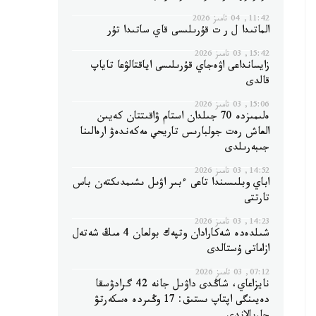
11:42, 04 تامىز 2026
الماتىدا ل ر ت قۇرىلىسى قاي ساتىدا تۇر
15:42, 03 تامىز 2026
زايسانداعى اۋەجاي قۇرىلىسى اياقتالۋعا تاياپ
قالدى
15:06, 03 تامىز 2026
ەلىمىزدە 70 جىلدان استام ۋاقىتتان كەيىن
العاش رەت جولبارىس تاريحي مەكەندەۋ ارەالىنا
جىبەرىلدى
14:52, 03 تامىز 2026
اباي وبلىسىندا تاعى ءبىر اۋىل ىشىمدىكتەن باس
تارتتى
14:23, 03 تامىز 2026
شىلدەدە شەكارادان وتپەك بولعان 4 مىڭ شەتەل
ازاماتى ۇستالدى
07:12, 03 تامىز 2026
نايزاعاي، شاڭدى داۋىل جانە 42 گرادۋسقا
دەيىنگى اپتاپ ىستىق: 17 وڭىردە ەسكەرتۋ