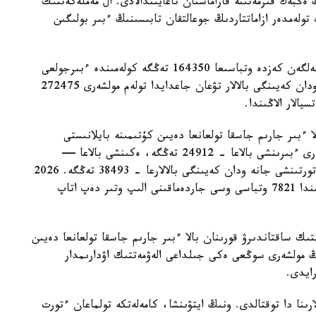
 ەڭبەك قىزمەتىنە قاراماستان تاعايىندالادى. ال مەملەكەتتىك
 تولەمدەر ازاماتتاردىڭ جوعالتقان تابىسىنىڭ ءبىر بولىگىن
- ءبىرىنشى، ەكىنشى جانە ءۇشىنشى بالا دۇنيەگە كەلگەن كەزدە وتباسىعا 164350 تەڭگە كولەمىندە ءبىرجولعى
مەملەكەتتىك جاردەماقى تولەنەدى. ءتورتىنشى جانە ودان كەيىنگى بالالار تۋعان جاعدايدا تولەم مولشەرى 272475
الار الاڭىندا.
ا ءبىر جارىم جاسقا تولعانعا دەيىن كۇتىمىنە بايلانىستى
مەملەكەتتىك جاردەماقى بەرىلەدى. بيىل ونىڭ مولشەرى ءبىرىنشى بالاعا - 24912 تەڭگە، ەكىنشى بالاعا —
29454 تەڭگە، ءۇشىنشى بالاعا - 33952 تەڭگە، ءتورتىنشى جانە ودان كەيىنگى بالالارعا - 38493 تەڭگە. 2026
-جىلعى 1- تامىزداعى جاعداي بويىنشا استانا قالاسىندا 7821 وتباسى وسى جاردەماقىنى الىپ وتىر دەپ اتاپ
تىك ساقتاندىرۋ قورىنان بالا ءبىر جارىم جاسقا تولعانعا دەيىن
ىڭ مولشەرى سوڭعى ەكى جىلداعى الەۋمەتتىك اۋدارىمدار
لارىنا دا توقتالدى. ونىڭ ايتۋىنشا، كامەلەتكە تولماعان ءتورت