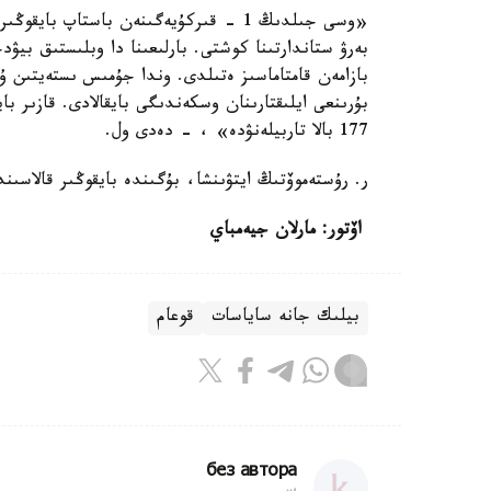
بەرۋ ستاندارتىنا كوشتى. بارلىعىنا دا وبلىستىق بيۋ
بازامەن قامتاماسىز ەتىلدى. وندا جۇمىس ىستەيتىن 
177 بالا تاربيلەنۋدە» ، - دەدى ول.
ر. رۇستەموۆتىڭ ايتۋىنشا، بۇگىندە بايقوڭىر قالاسىندا 40 مىڭنان استام قازاقستان ازاماتى تۇرىپ جات
اۆتور: مارلان جيەمباي
بيلىك جانە ساياسات
قوعام
без автора