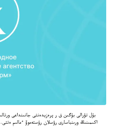
بۇل تۋرالى بۇگىن ق ر پرەزيدەنتى جانىنداعى ورتالىق
اكىمىنىڭ ورىنباسارى رۋسلان رۇستەموۆ ءمالىم ەتتى.