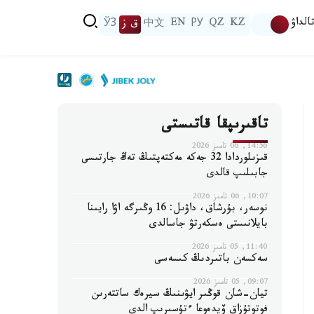
الداۋ
KZ
QZ
РУ
EN
中文
ق ز
ЎЗ
تاقىرىپقا قاتىستى
14:56, 06 تامىز 2026
قىزىلوردادا 32 جەكە مەكتەپتىڭ تەڭ جارتىسى
جابىلىپ قالدى
10:07, 06 تامىز 2026
نوسەر، بۇرشاق، داۋىل: 16 وڭىرگە اۋا رايىنا
بايلانىستى ەسكەرتۋ جاسالدى
11:40, 05 تامىز 2026
سەكسەن باتىردىڭ كىسەسى
09:07, 05 تامىز 2026
تيان-شان قوڭىر ايۋىنىڭ سيرەك ساتتەرىن
فوتوتۇزاق ۆيدەوعا ءتۇسىرىپ الدى