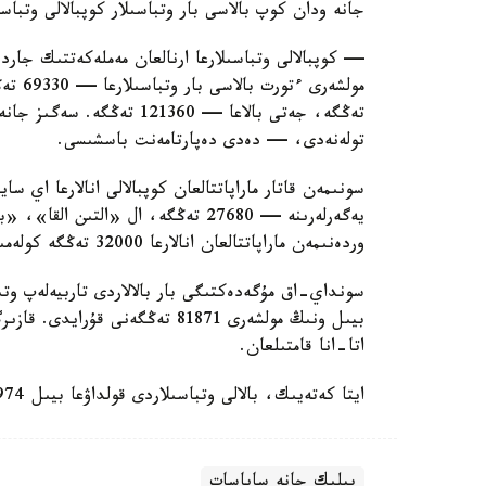
جانە ودان كوپ بالاسى بار وتباسىلار كوپبالالى وتباس
— كوپبالالى وتباسىلارعا ارنالعان مەملەكەتتىك جاردە
تولەنەدى، — دەدى دەپارتامەنت باسشىسى.
سونىمەن قاتار ماراپاتتالعان كوپبالالى انالارعا اي 
وردەنىمەن ماراپاتتالعان انالارعا 32000 تەڭگە كولەمىندە جاردەماقى تولەنەدى.
سونداي-اق مۇگەدەكتىگى بار بالالاردى تاربيەلەپ وتى
اتا-انا قامتىلعان.
ايتا كەتەيىك، بالالى وتباسىلاردى قولداۋعا بيىل 974 ميلليارد تەڭگە ءبولىندى.
بيلىك جانە ساياسات