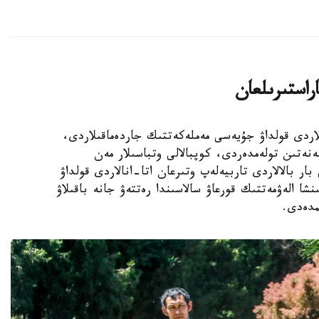
اراستىرىلعان
الالى وتباسىلاردى قولداۋ جۇيەسى مەملەكەتتىك جاردەماقىلاردى،
ەنەتىن تولەمدەردى، كوپبالالى وتباسىلار مەن
ار بالالاردى تاربيەلەپ وتىرعان اتا-انالاردى قولداۋ
نشا الەۋمەتتىك قورعاۋ سالاسىندا رەتتەۋ جانە باقىلاۋ
مدەدى.