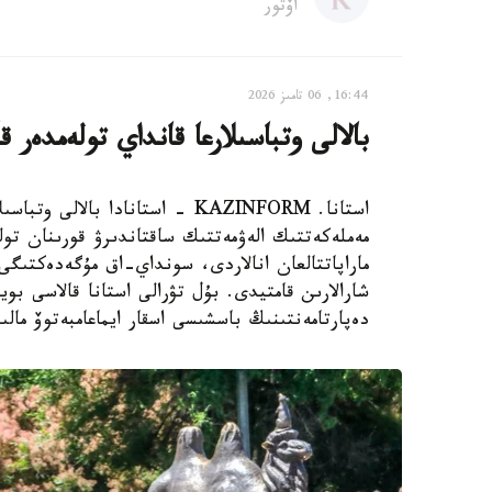
اۆتور
16:44, 06 تامىز 2026
بالالى وتباسىلارعا قانداي تولەمدەر ق
استانا. KAZINFORM - استانادا ب
مەملەكەتتىك الەۋمەتتىك ساقتاندىرۋ قورىنان تول
ماراپاتتالعان انالاردى، سونداي-اق مۇگەدەكتىگى ب
شارالارىن قامتيدى. بۇل تۋرالى استانا قالاسى بويى
دەپارتامەنتىنىڭ باسشىسى اسقار ايماعامبەتوۆ مالى