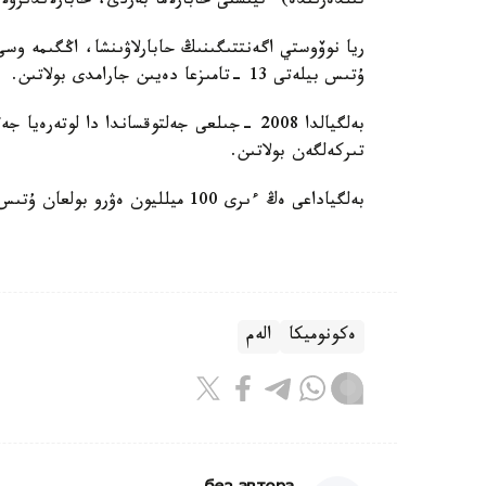
تىلدەرىندە) ءتيىستى حابارلاما بەردى، حابارلاندىرۋلا
ريا نوۆوستي اگەنتتىگىنىڭ حابارلاۋىنشا، اڭگىمە وس
ۇتىس بيلەتى 13 -تامىزعا دەيىن جارامدى بولاتىن.
بەلگيالدا 2008 -جىلعى جەلتوقساندا دا لو
تىركەلگەن بولاتىن.
بەلگياداعى ەڭ ءىرى 100 ميلليون ەۋرو بولعان ۇتىس 2007 -جىلى EuroMillions لوتەرەياسىندا تىركەلگەن.
ەكونوميكا
الەم