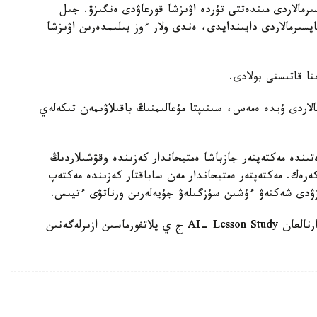
رمالاردى مىندەتتى تۇردە اۋىزشا قورعاۋدى ەنگىزۋ. جىل
ىنداي تاپسىرمالاردى دايىندايدى، ەندى ولار ءوز بىلىمدەرىن اۋىزشا
الاردى ۇيدە ەمەس، سىنىپتا مۇعالىمنىڭ باقىلاۋىمەن تىكەلەي
ىندە مەكتەپتەر جازباشا ەمتيحاندار كەزىندە وقۋشىلاردىڭ
 كەرەك. مەكتەپتەر ەمتيحاندار مەن ساباقتار كەزىندە مەكتەپ
زۋدى شەكتەۋ ءۇشىن سۇزگىلەۋ جۇيەلەرىن ورناتۋى ءتيىس.
وسىعان دەيىن QyzPU ستۋدەنتتەرى پەداگوگتەرگە ارنالعان AI- Lesson Study ج ي پلاتفورماسىن ازىرلەگەنىن