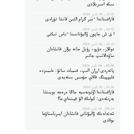
ىسكە اسىرىلادى
13:52, 06 تامىز 2026
قازاقستاندا ءبىر گرام التىن قانشا تۇرادى
10:52, 06 تامىز 2026
ا ق ش جاپون ۆاليۋتاسىنا ءباس تىكتى
10:23, 06 تامىز 2026
دوللار، ەۋرو، رۋبل جانە يۋان قانشادان
ساۋدالانىپ جاتىر
08:00, 06 تامىز 2026
پاتەردى ارزان الىپ، قىمبات ساتۋ: ەلىمىزدە
فليپپينگ قالاي جۇمىس ىستەيدى
13:26, 05 تامىز 2026
قازاقستاندا اۆتونەسيە جاڭا ەرەجە بويىنشا
بەرىلەدى: كولىك الۋ قيىنداي ما؟
09:24, 05 تامىز 2026
شەتەلدىك ۆاليۋتانى قانشادان ايىرباستاۋعا
بولادى