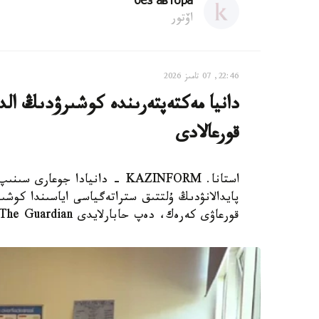
без автора
اۆتور
22:46, 07 تامىز 2026
دانيا مەكتەپتەرىندە كوشىرۋدىڭ الدى
قورعالادى
استانا. KAZINFORM - دانيادا 
پايدالانۋدىڭ ۇلتتىق ستراتەگياسى اياسىندا كوشىر
قورعاۋى كەرەك، دەپ حابارلايدى The Guardian.