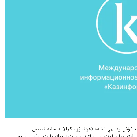
ە ءۇش رەسمي تىلدە (فرانسۋز، گوللاند جانە نەمىس