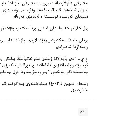
نەگىزگى شارالاردىڭ ءبىرى - نەگىزگى جازباشا تاپسى
سايىن شامامەن 9 مىڭ مەكتەپ وقۋشىسى وس
ەمتيحان كەزىندە قوسىمشا دالەلدەۋى كەرەك.
بۇل شارالار 16 جاستان اسقان ورتا مەكتەپ وقۋشىلارىنا قاتىستى بولادى.
بۇدان باسقا، مەكتەپتەر وقۋشىلاردى جازباشا تاپسىرم
ورىنداۋعا شاقىرادى.
ج ي- ءدى پايدالانۋ ۇلتتىق ستراتەگيانىڭ بولىگى رەت
كومپيۋتەر پايدالانۋىن قاداعالايتىن قۇرالدار ەنگىزۋى
جەلىسىندەگى بەلگىلى ءبىر رەسۋرستارعا قول جەتكى
حابارلادىق.
الەم