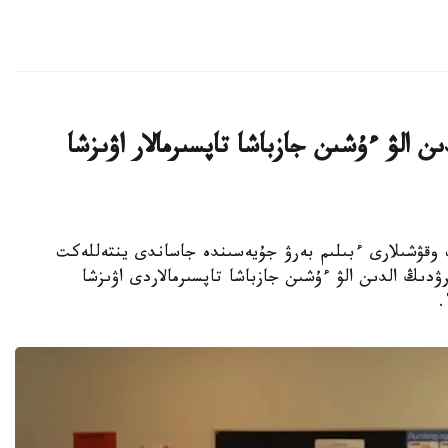
ن الۋ ءۇشىن جازباشا تاپسىرمالار اۋىزشا
جوعارى سىنىپ وقۋشىلارى ءبىلىم بەرۋ جۇيەسىندە جاساندى ينتەللەكت
ۋدىڭ الدىن الۋ ءۇشىن جازباشا تاپسىرمالاردى اۋىزشا