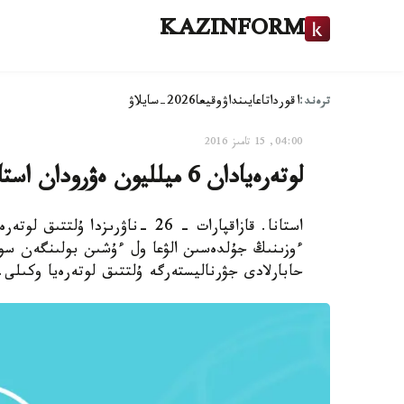
KAZINFORM
ترەند:
اقوردا
تاعايىنداۋ
وقيعا
2026-سايلاۋ
04:00, 15 تامىز 2016
لوتەرەيادان 6 ميلليون ەۋرودان استام ۇتقان ويىنشى اقشاسىن الا الماي قالدى
ءوزىنىڭ جۇلدەسىن الۋعا ول ءۇشىن بولىنگەن س
حابارلادى جۋرناليستەرگە ۇلتتىق لوتەرەيا وكىلى.