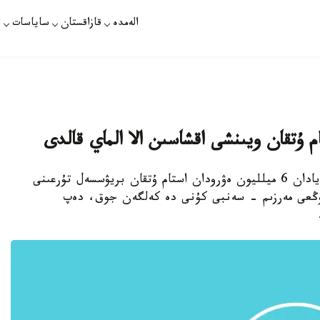
الەمدە
قازاقستان
ساياسات
ت
استانا. قازاقپارات - 26 -ناۋرىزدا ۇلتتىق لوتەرەيادان 6 ميلليون ەۋرودان استام ۇتقان بريۋسسەل تۇرعىنى
وڭعى مەرزىم - سەنبى كۇنى دە كەلگەن جوق، دەپ