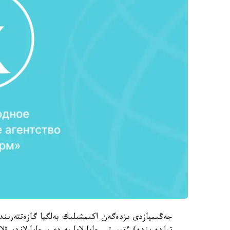
جەڭىمپازدى ىزدەگەن اكىمشىلىك بەلگيا گازەتتەرىند