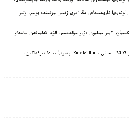
ر لوتەرەيا بيلەتتەرىن ساتاتىن ورىنداردىڭ بارىنە جاپسىرىلدى.
ى لوتەرەيا تاريحىنداعى ەڭ ءىرى ۇتىس جونىندە بولىپ وتىر.
تەرەيا جەڭىمپازى ءبىر ميلليون ەۋرو جۇلدەسىن الۋعا كەلمەگەن جاعداي