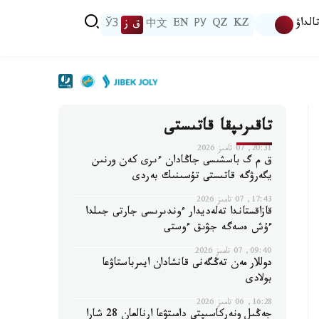
الداۋ
KZ
QZ
РУ
EN
中文
ق ز
ЎЗ
تاقىرىپقا قاتىستى
20:31, 07 تامىز 2026
ق م گ باسشىسى جاڭادان ءىرى كەن ورنىن
يگەرۋگە قاتىستى تۇسىنىك بەردى
17:43, 07 تامىز 2026
قازاقستاندا تەلەديدار ءوندىرىسى جارتى جىلدا
ءۇش ەسەگە جۋىق ءوستى
09:40, 07 تامىز 2026
دوللار مەن تەڭگەنى قانشادان ايىرباستاۋعا
بولادى
16:28, 06 تامىز 2026
جەڭىل ونەركاسىپتى دامىتۋعا ارنالعان 28 شارا