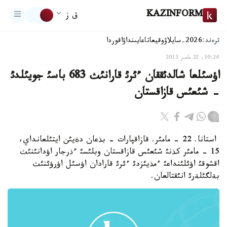
KAZINFORM
ق ز
ترەند:
2026-سايلاۋ
وقيعا
تاعايىنداۋ
اقوردا
10:24, 22 مامىر 2013
اؤسئلعا شالدئققان ءئرئ قارانئث 683 باسئ جويئلدئ
- شئعئس قازاقستان
استانا. 22 - مامئر. قازاقپارات - بذعان دةيئن ايتئلعانداي،
15 - مامئر كذنئ شئعئس قازاقستان وبلئسئ ءذرجار اؤدانئنئث
اقشوقئ اؤئلئنداعئ ءمذيئزدئ ءئرئ قارادان اؤسئل اؤرؤئنئث
بةلگئلةرئ انئقتالعان.