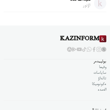
без автора
اۆتور
KAZINFORM
بوليمدەر
وقيعا
ساياسات
تالداۋ
ەكونوميكا
الەمدە