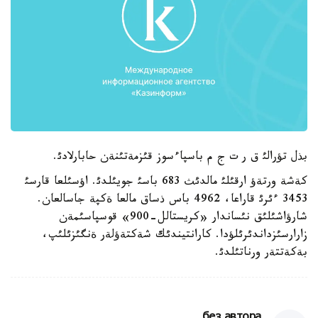
بذل تؤرالئ ق ر ت ج م باسپاءسوز قئزمةتئنةن حابارلادئ.
كةشة ورتةؤ ارقئلئ مالدئث 683 باسئ جويئلدئ. اؤسئلعا قارسئ
3453 ءئرئ قاراعا، 4962 باس ذساق مالعا ةكپة جاسالعان.
شارؤاشئلئق نئساندار «كريستالل-900» قوسپاسئمةن
زارارسئزداندئرئلؤدا. كارانتيندئك شةكتةؤلةر ةنگئزئلئپ،
بةكةتتةر ورناتئلدئ.