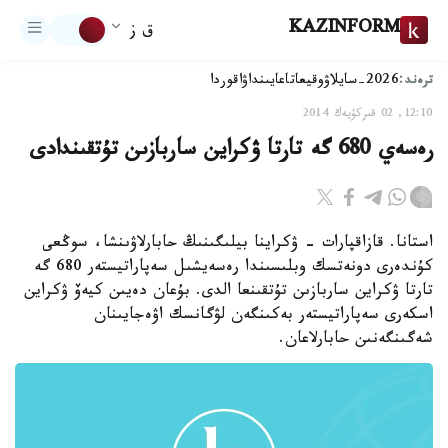
KAZINFORM
ق ز
ترەند:
2026-سايلاۋ
وقيعا
تاعايىنداۋ
اقوردا
12:10, 02 قىركۇيەك 2014
رەسەي 680 گە تارتا ۋكراين ساربازىن تۇتقىندادى
استانا. قازاقپارات - ۋكراينا بيلىگىنىڭ حابارلاۋىنشا، سوڭعى
كۇندەرى دونەتسك وبلىسىندا رەسەيشىل سەپاراتيستەر 680 گە
تارتا ۋكراين ساربازىن تۇتقىنعا الدى. بۇعان دەيىن كيەۆ ۋكراين
اسكەرى سەپاراتيستەر بەكىنگەن لۋگانسك اۋەجايىنان
شەگىنگەنىن حابارلاعان.