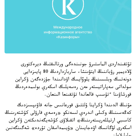
تۇتقىنداردى الماستىرۋ جونىندەگى ورتالىقتىڭ ديرەكتورى
ۆلاديمير رۋباننىڭ ايتۋىنشا، ساربازداردىڭ 80 پايىزدايى
دونەتسك وبلىسىنىڭ يلوۆايسك اۋدانىندا جۇزدەگەن ۋكراين
سولداتى سەپاراتيستەر مەن رەسەيلىك اسكەري بولىمدەردىڭ
قورشاۋىنا ءتۇسىپ قالعاندا تۇتقىنعا الىنعان.
مۇنىڭ الدىندا ۋكراينا ۇلتتىق قورعانىس جانە قاۋىپسىزدىك
كەڭەسىنىڭ وكىلى اندرەي لىسەنكو «رەسەي قارۋلى كۇشتەرىنىڭ
كاسىبي ارتيللەريستەرىنىڭ» اتقىلاۋى كۇشەيگەندىكتەن ۋكراين
اسكەرى لۋگانسك اۋەجايىنان «ۇيىمداسقان تۇردە» شەگىنگەنىن