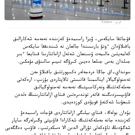
فوتو: Xinhua
قۇجاتقا سايكەس، ۆيزا راسىمدەۋ كەزىندە نەمەسە شەكارالىق
باقىلاۋدان ءوتۋ بارىسىندا جالعان نە شىندىققا سايكەس
كەلمەيتىن مالىمەت ۇسىنعان شەتەل ازاماتتارىنا قىتايعا ءبىر
جىلدان بەس جىلعا دەيىن كىرۋگە تىيىم سالىنۋى مۇمكىن.
سونداي-اق جاڭا ەرەجەلەر ەكسپورتتىق باقىلاۋ مەن
تەحنولوگيالار اينالىمىنا قاتىستى تالاپتاردى بۇزىپ، ارەكەتى
مەملەكەتتىڭ ونەركاسىپتىك نەمەسە تەحنولوگيالىق
قاۋىپسىزدىگىنە قاتەر توندىرەتىن قىتاي ازاماتتارىنىڭ ەلدەن
شىعۋىنا شەكتەۋ قويۋدى كوزدەيدى.
بۇدان بولەك، قىتاي بيلىگى ازاماتتاردى قۇجات راسىمدەۋ
كەزىندە جانە مەملەكەتتىك شەكارادا قاۋىپتى وڭىرلەرگە ساپار
شەگۋدىڭ تاۋەكەلى تۋرالى الدىن الا ەسكەرتىپ، قاۋىپ دەڭگەيى