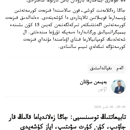
ەڭ جوعارى ايماقتارعا بارۋدان باس تارتۋعا شاقىرادى.
جاڭا رەگلامەنت كوشى-قون سالاسىندا قىزمەت كورسەتەتىن
ۇيىمدارعا قويىلاتىن تالاپتاردى دا كۇشەيتەدى. دەلدالدىق قىزمەت
كورسەتەتىن اگەنتتىكتەر تىركەلگەننەن كەيىن 15 كۇن ىشىندە
يمميگراتسيالىق ورگانداردا ەسەپكە تۇرۋعا مىندەتتى. ال
شەتەلدىك كومپانيالارعا قىتاي اۋماعىندا مۇنداي قىزمەت
كورسەتۋگە تىكەلەي تىيىم سالىنادى.
الەم
ىقپالداستىق
بەيسەن سۇلتان
اۆتور
09:40, 06 تامىز 2026
تابيعاتتىڭ توسىنسىيى: جاڭا زەلاندياعا قالىڭ قار
جاۋىپ، كۇن كۇرت سۋىتىپ، اياز كۇشەيدى