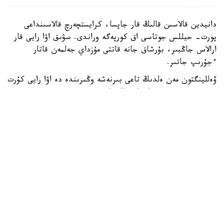
دانيدين قالاسىن قالىڭ قار جاپسا، كرايستچەرچ قالاسىنداعى
پورت- حيللس جوتاسى اق كورپەگە وراندى. سۋىق اۋا رايى قار
ارالاس جاڭبىر، بۇرشاق جانە قاتتى مۇزداي جەلمەن قاتار
ءجۇرىپ جاتىر.
ۆەللينگتون مەن ەلدىڭ تاعى بىرنەشە وڭىرىندە دە اۋا رايى كۇرت
سۋىتىپ، قولايسىز جاعداي قالىپتاستى.
جاڭا زەلانديانىڭ مەتەورولوگيالىق قىزمەتى تۇندە اۋا
تەمپەراتۋراسى ودان ءارى تومەندەيتىنىن ەسكەرتتى. سونىڭ
سالدارىنان قاتتى ۇسىك بولىپ، جولداردا كوكتايعاقتىڭ پايدا
بولۋ قاۋپى جوعارى.