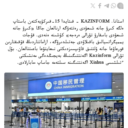
استانا. KAZINFORM - قىتايدا 15-قىركۇيەكتەن باستاپ
ەلگە كىرۋ جانە شىعۋدى رەتتەۋگە ارنالعان جاڭا «كىرۋ جانە
شىعۋدى باسقارۋ تۋرالى ەرەجە» كۇشىنە ەنەدى. قۇجات
يمميگراتسيالىق باقىلاۋدى جەتىلدىرۋگە، ازاماتتاردىڭ قۇقىقتارىن
قورعاۋعا جانە ۇلتتىق قاۋىپسىزدىكتى نىعايتۋعا باعىتتالعان. بۇل
تۋرالى Kazinform اگەنتتىگىنىڭ بەيجىڭدەگى مەنشىكتى
ءتىلشىسى Xinhua اگەنتتىگىنە سىلتەمە جاساپ حابارلادى.