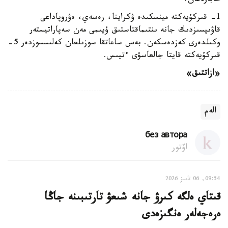
حابارلاعان.
1- قىركۇيەكتە مينسكىدە ۋكراينا، رەسەي، ەۋروپاداعى
قاۋىپسىزدىك جانە ىنتىماقتاستىق ۇيىمى مەن سەپاراتيستەر
وكىلدەرى كەزدەسكەن. بەس ساعاتقا سوزىلعان كەلىسسوزدەر 5-
قىركۇيەكتە قايتا جالعاسۋى ءتيىس.
«ازاتتىق»
الەم
без автора
اۆتور
09:54, 06 تامىز 2026
قىتاي ەلگە كىرۋ جانە شىعۋ تارتىبىنە جاڭا
ەرەجەلەر ەنگىزەدى