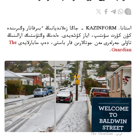
استانا. KAZINFORM - جاڭا زەلانديانىڭ ءبىرقاتار وڭىرىندە
كۇن كۇرت سۋىتىپ، اياز كۇشەيدى. ەلدىڭ وڭتۇستىك ارالىنىڭ
تاۋلى جەرلەرى مەن جوتالارىن قار باستى، دەپ حابارلايدى
The
.
Guardian
فوتو: The Guardian