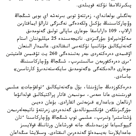
پىكىرتالاسقا نۇكتە قويىلدى.
بەلگىلى بولعانداي، زەرتتەۋ توبى بىرنەشە اي بويى شىڭجاڭ
وۆچاركاسىنىڭ بۇكىل ولكەدەگى نەگىزگى تارالۋ ايماقتارىن
ارالاپ، 109 داراباسقا جوعارى ساپالى تولىق گەنومدىق
سەكۆەنيرلەۋ جۇرگىزدى. ناتيجەسىندە 25 ميلليوننان استام
گەنەتيكالىق مۋتاتسيا نۇكتەسى انىقتالدى. عالىمدار الىنعان
اۋقىمدى دەرەكتەردى جەر بەتىندەگى 260 يت تۇقىمىن قامتيتىن
ءىرى دەرەكقورمەن سالىستىرىپ، شىڭجاڭ وۆچاركاسىنىڭ
جوعارى دالدىكتەگى «گەنومدىق سايكەستەندىرۋ كارتاسىن»
جاسادى.
دەرەككوزدىڭ جازۋىنشا، بۇل «گەنەتيكالىق ءتولقۇجات» عىلىمي
قورىتىندى عانا ەمەس، سونىمەن قاتار پراكتيكالىق قولدانۋعا
ارنالعان «باعدار» قىزمەتىن اتقارادى. بۇعان دەيىن
جۇرگىزىلگەن فۋنكتسيونالدىق گەندەردى زەرتتەۋ ناتيجەلەرىمەن
ۇشتاستىرا وتىرىپ، عىلىمي توپ شىڭجاڭ وۆچاركاسىنا ءتان
گيپوكسياعا توزىمدىلىك جانە قورشاعان ورتانىڭ قولايسىز
جاعدايلارىنا بەيىمدەلۋ گەندەرىن انىقتادى. وسىلايشا مىڭداعان