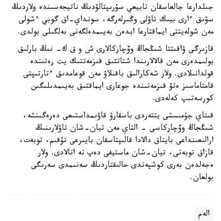
جىلدارعا جالعاسقان تابيعي سۇرىپتالۋدىڭ ناتيجەسىندە ولاردىڭ
سۋىق ءارى بيىك تاۋلى وڭىرلەرگە، سونداي-اق گوبي ءشولى
مەن شولەيتتى ايماقتارعا ابدەن بەيىمدەلگەنى بەلگىلى بولدى.
قازىرگى ۋاقىتتا شىڭجاڭ وۆچاركالارى ش و ق ك- نىڭ بارلىق
بولىمدەرى مەن قالالارىندا شتاتتىق قىزمەتتىك يت رەتىندە
قولدانىلادى. ولار شەكارالىق باقىلاۋ مەن قوعامدىق ءتارتىپتى
قامتاماسىز ەتۋ قىزمەتىندە جوعارى ايماقتىق بەيىمدىلىگىن
كورسەتىپ كەلەدى.
قىتاي جۇمىسشى يتتەردى باسقارۋ قاۋىمداستىعى دەرەگىنشە،
شىڭجاڭ وۆچاركاسى - التاي مەن تيان-شان تاۋلارىنىڭ
ارالىعىنداعى بايتاق دالادا قالىپتاسقان بايىرعى تۇقىم، توبەت،
قازاق توبەتى، تيان-شان ماستيفى دەپ تە اتالادى. ولار
ەجەلدەن بەرى كوشپەندى حالىقتاردىڭ سەنىمدى سەرىگى
بولعان.
الەم