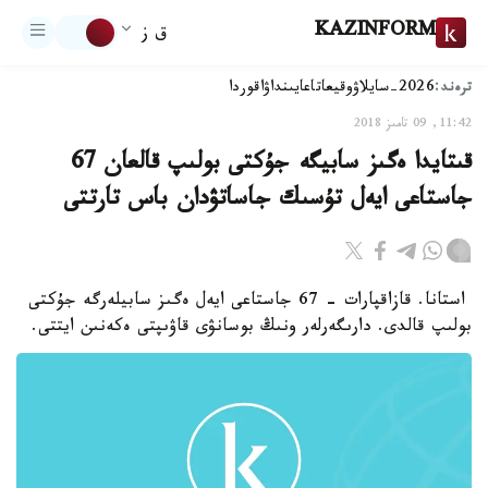
KAZINFORM
ق ز
ترەند:
2026-سايلاۋ
وقيعا
تاعايىنداۋ
اقوردا
11:42, 09 تامىز 2018
قىتايدا ەگىز سابيگە جۇكتى بولىپ قالعان 67
جاستاعى ايەل تۇسىك جاساتۋدان باس تارتتى
استانا. قازاقپارات - 67 جاستاعى ايەل ەگىز سابيلەرگە جۇكتى
بولىپ قالدى. دارىگەرلەر ونىڭ بوسانۋى قاۋىپتى ەكەنىن ايتتى.