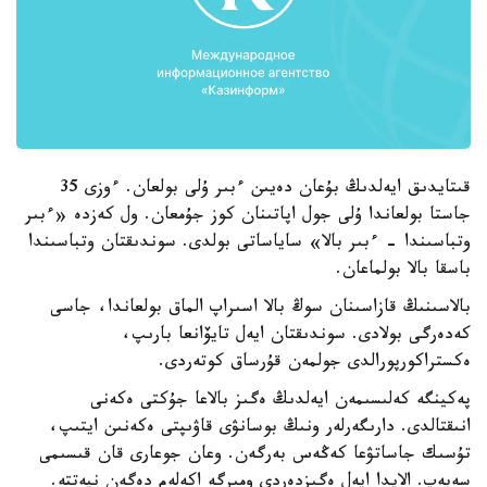
قىتايدىق ايەلدىڭ بۇعان دەيىن ءبىر ۇلى بولعان. ءوزى 35
جاستا بولعاندا ۇلى جول اپاتىنان كوز جۇمعان. ول كەزدە «ءبىر
وتباسىندا - ءبىر بالا» ساياساتى بولدى. سوندىقتان وتباسىندا
باسقا بالا بولماعان.
بالاسىنىڭ قازاسىنان سوڭ بالا اسىراپ الماق بولعاندا، جاسى
كەدەرگى بولادى. سوندىقتان ايەل تايۆانعا بارىپ،
ەكستراكورپورالدى جولمەن قۇرساق كوتەردى.
پەكينگە كەلىسىمەن ايەلدىڭ ەگىز بالاعا جۇكتى ەكەنى
انىقتالدى. دارىگەرلەر ونىڭ بوسانۋى قاۋىپتى ەكەنىن ايتىپ،
تۇسىك جاساتۋعا كەڭەس بەرگەن. وعان جوعارى قان قىسىمى
سەبەپ. الايدا ايەل ەگىزدەردى ومىرگە اكەلەم دەگەن نيەتتە.