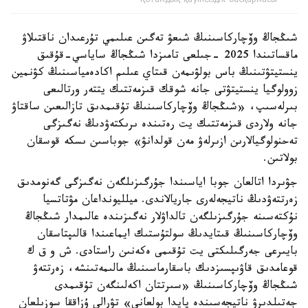
Қоғамдық қауіпсіздік басқармасы
شىڭجاڭ وۆچاركاسىنىڭ شىعۋ تەگىن عىلىمي تۇرعىدان ناقتىلاۋ
ماقساتىندا 2025 -جىلعى تامىزدا شىڭجاڭ ساياسي-قۇقىق
ينستيتۋتىنىڭ باس بولۋىمەن قىتاي عىلىم اكادەمياسىنىڭ كۋنمين
زوولوگيا ينستيتۋتى جانە شوقك قىزمەتتىك يتتەر ورتالىعى
بىرلەسىپ، «شىڭجاڭ وۆچاركاسىنىڭ تۇقىمدىق تازالىعىن ساقتاۋ
جانە ولاردى قىزمەتتىك يت رەتىندە ىرىكتەۋدىڭ نەگىزگى
تەحنولوگيالارىن ازىرلەۋ مەن قولدانۋ» جوباسىن ىسكە قوسقان
بولاتىن.
جۋىردا اتالعان جوبا اياسىندا جۇرگىزىلگەن نەگىزگى گەنومدىق
زەرتتەۋدىڭ ناتيجەلەرى جاريالاندى. ميلليونداعان مۋتاتسيا
نۇكتەسىنە جۇرگىزىلگەن تالداۋلار نەگىزىندە عالىمدار شىڭجاڭ
وۆچاركاسىنىڭ قىتايدىڭ سولتۇستىك ايماعىندا قالىپتاسقان
بايىرعى جەرگىلىكتى يت تۇقىمى ەكەنىن راستادى. ش و ق ك
قوعامدىق قاۋىپسىزدىك باسقارماسىنىڭ مالىمەتىنشە، زەرتتەۋ
شىڭجاڭ وۆچاركاسىنىڭ «سىرتتان اكەلىنگەن تۇقىمدى
جەتىلدىرۋ ناتيجەسىندە پايدا بولعانى» تۋرالى ۇزاققا سوزىلعان