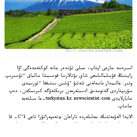
Фото: tawatchai prakobkit/Alamy
اسىرەسە جازعى اپتاپ، جىلى تۇندەر جانە كوكتەمدەگى اۋا
رايىنىڭ قۇبىلمالىلىعى شاي بۇتالارىنا قوسىمشا سالماق ءتۇسىرىپ
وتىر. عالىمدار ماسەلەنى شەشۋ ءۇشىن ىستىققا ءتوزىمدى
سۇرىپتاردى گەنومدىق ادىستەرمەن ىرىكتەۋگە كىرىسكەن، دەپ
حابارلايدى turkystan.kz newscientist.com-عا سىلتەمە
جاساپ.
الايدا الەۋمەتتىك جەلىلەردە تاراعان «تەمپەراتۋرا تاعى 1°C- قا
كوتەرىلسە، ماتچا مۇلدە جوعالادى» دەگەن مالىمدەمەنى عىلىمي
تۇرعىدان دالەلدەنگەن بولجام دەۋگە بولمايدى. قازىرگى