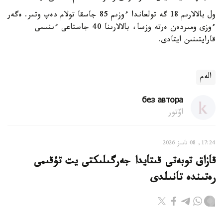
ول بالالارىم 18 گە تولعاندا ءوزىم 85 جاسقا تولام دەپ وتىر. ەگەر
ءوزى ومىردەن ەرتە وزسا، بالالارىنا 40 جاستاعى ءىنىسى
قارايتىنىن ايتادى.
الەم
без автора
اۆتور
17:24, 08 تامىز 2026
قازاق توبەتى قىتايدا جەرگىلىكتى يت تۇقىمى
رەتىندە تانىلدى