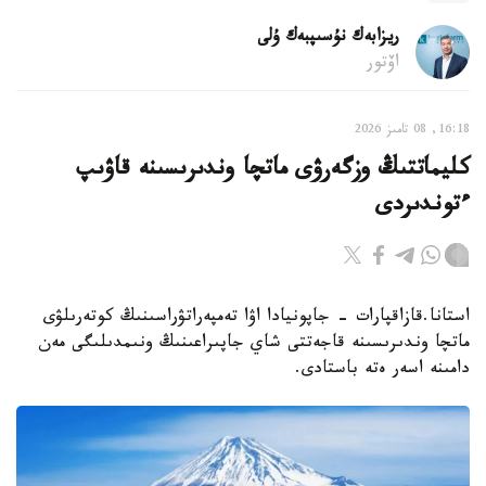
ريزابەك نۇسىپبەك ۇلى
اۆتور
16:18, 08 تامىز 2026
كليماتتىڭ وزگەرۋى ماتچا وندىرىسىنە قاۋىپ
ءتوندىردى
استانا.قازاقپارات - جاپونيادا اۋا تەمپەراتۋراسىنىڭ كوتەرىلۋى
ماتچا وندىرىسىنە قاجەتتى شاي جاپىراعىنىڭ ونىمدىلىگى مەن
دامىنە اسەر ەتە باستادى.