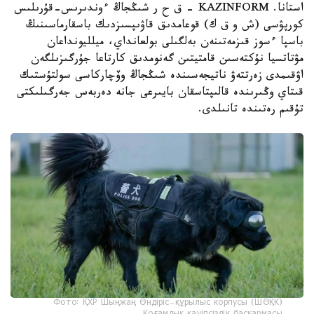
استانا. KAZINFORM – ق ح ر شىڭجاڭ ءوندىرىس-قۇرىلىس
كورپۋسى (ش و ق ك) قوعامدىق قاۋىپسىزدىك باسقارماسىنىڭ
باسپا ءسوز قىزمەتىنەن بەلگىلى بولعانداي، ميلليونداعان
مۋتاتسيا نۇكتەسىن قامتيتىن گەنومدىق كارتاعا جۇرگىزىلگەن
اۋقىمدى زەرتتەۋ ناتيجەسىندە شىڭجاڭ وۆچاركاسى سولتۇستىك
قىتاي وڭىرىندە قالىپتاسقان بايىرعى جانە دەربەس جەرگىلىكتى
تۇقىم رەتىندە تانىلدى.
Фото: ҚХР Шыңжаң Өндіріс-құрылыс корпусы (ШӨҚК)