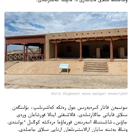
وشاقتىڭ سىلاق قاباتتارى دا قالپىنا كەلتىرىلدى.
Фото: Мәдениет және ақпарат министрлігі
سونىمەن قاتار كىرەبەرىس جول رەتكە كەلتىرىلىپ، بۇلىنگەن
سىلاق قاباتى جاڭارتىلدى. قالاشىقتى اينالا قورشاعان وردى
جاۋىن-شاشىننىڭ اسەرىنەن قورعاۋعا ەرەكشە كوڭىل ءبولىندى.
ونىڭ بەتىنە سابان ارالاستىرىلعان ارنايى سىلاق جاعىلدى.