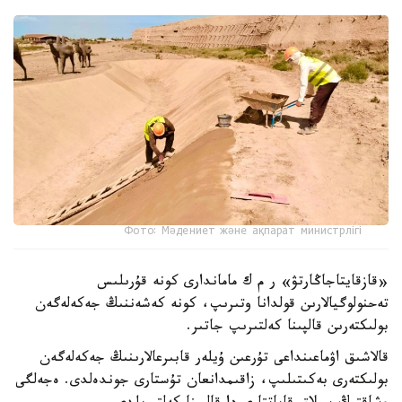
Фото: Мәдениет және ақпарат министрлігі
«قازقايتاجاڭارتۋ» ر م ك ماماندارى كونە قۇرىلىس
تەحنولوگيالارىن قولدانا وتىرىپ، كونە كەشەننىڭ جەكەلەگەن
بولىكتەرىن قالپىنا كەلتىرىپ جاتىر.
قالاشىق اۋماعىنداعى تۇرعىن ۇيلەر قابىرعالارىنىڭ جەكەلەگەن
بولىكتەرى بەكىتىلىپ، زاقىمدانعان تۇستارى جوندەلدى. ەجەلگى