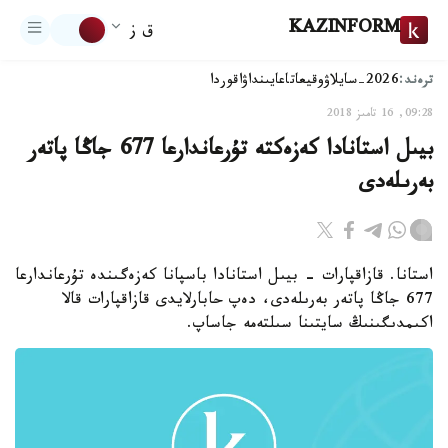
KAZINFORM
ق ز
ترەند:
2026-سايلاۋ
وقيعا
تاعايىنداۋ
اقوردا
09:28, 16 تامىز 2018
بيىل استانادا كەزەكتە تۇرعاندارعا 677 جاڭا پاتەر
بەرىلەدى
استانا. قازاقپارات - بيىل استانادا باسپانا كەزەگىندە تۇرعاندارعا
677 جاڭا پاتەر بەرىلەدى، دەپ حابارلايدى قازاقپارات قالا
اكىمدىگىنىڭ سايتىنا سىلتەمە جاساپ.