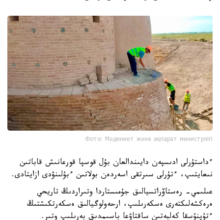
Фото: Мәдениет және ақпарат министрлігі
ءداستۇرلى ادىسپەن دايىندالعان بۇل قوسپا قورعانىش قاباتىن
نىعايتىپ، ءتۇرلى سىرتقى اسەردەن بولاتىن ءبۇلىنۋدى ازايتادى.
عىلىمي- رەستاۆراتسيالىق جۇمىستاردا وتىراردىڭ تاريحي
ەرەكشەلىكتەرى ەسكەرىلىپ، ارحەولوگيالىق ەسكەرتكىشتىڭ
ءتۇپنۇسقا كەلبەتىن ساقتاۋعا باسىمدىق بەرىلىپ وتىر.