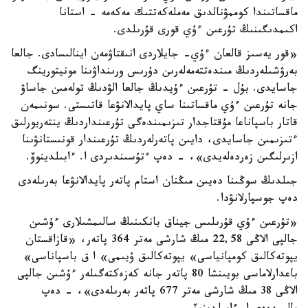
ماقساتىندا كوممۋنالدىق مەملەكەتتىك مەكەمە - استانا
اكىمدىگىنىڭ تۇرعىن ءۇي قورى قۇرىلدى.
«قور يەسىز قالعان ءۇي- جايلاردى انىقتاۋمەن اينالىسادى. جالعا
بەرۋشىلەردىڭ مىندەتتەمەلەرىن دۇرىس ورىنداۋىنا مونيتورينگ
جاسايدى. بۇل - تۇرعىن ءۇيدىڭ جالعا الۋدىڭ تولەمىن جاساۋ
جانە تۇرعىن ءۇي ماقساتىنا ساي پايدالانۋعا قاتىستى. سونىمەن
قاتار باسپاناعا مۇقتاجدار تىزىمىندەگى تۇرعىنداردىڭ ينتەريورلىق
ءتىزىمىن جاسايدى، دايىن پاتەرلەردىڭ تۇرعىندار قونىستانۋىنا
ازىرلىگىن زەردەلەيدى»، - دەپ ءتۇسىندىردى ا. ءابىلدينوۆ.
جىلدىڭ سوڭىنا دەيىن مىڭنان استام پاتەر پايدالانۋعا بەرىلەدى
دەپ جوسپارلانۋدا.
«تۇرعىن ءۇي قۇرىلىس جيناق بانكىنىڭ سالىمشىلارى ءۇشىن
جالپى الاڭى 22,58 مىڭ شارشى مەتر 364 پاتەر، «قازاقستان
يپوتەكالىق كومپانياسى» يپوتەكالىق ۇيىمى» ا ق باسپاناسى»
باعدارلاماسى بويىنشا 80 پاتەر جانە كەزەكتەگىلەر ءۇشىن جالپى
الاڭى 38 مىڭ شارشى مەتر 677 پاتەر بەرىلەدى»، - دەپ