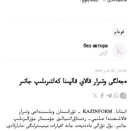
مالىمدەدى ا. ءابىلدينوۆ.
قوعام
без автора
اۆتور
10:06, 09 تامىز 2026
ەجەلگى وتىرار قالاي قالپىنا كەلتىرىلىپ جاتىر
استانا. KAZINFORM - تۇركىستان وبلىسىنداعى وتىرار
قالاشىعىندا عىلىمي- رەستاۆراتسيالىق جۇمىستار جۇرگىزىلىپ
جاتىر. بۇل تۋرالى مادەنيەت جانە اقپارات مينيسترلىگى حابارلادى.