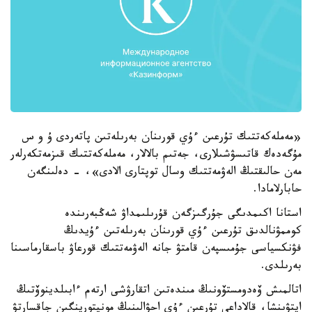
«مەملەكەتتىك تۇرعىن ءۇي قورىنان بەرىلەتىن پاتەردى ۇ و س
مۇگەدەك قاتىسۋشىلارى، جەتىم بالالار، مەملەكەتتىك قىزمەتكەرلەر
مەن حالىقتىڭ الەۋمەتتىك وسال توپتارى الادى»، - دەلىنگەن
حابارلامادا.
استانا اكىمدىگى جۇرگىزگەن قۇرىلىمداۋ شەڭبەرىندە
كوممۋنالدىق تۇرعىن ءۇي قورىنان بەرىلەتىن ءۇيدىڭ
فۋنكسياسى جۇمىسپەن قامتۋ جانە الەۋمەتتىك قورعاۋ باسقارماسىنا
بەرىلدى.
اتالمىش ۆەدومستۆونىڭ مىندەتىن اتقارۋشى ارتەم ءابىلدينوۆتىڭ
ايتۋىنشا، قالاداعى تۇرعىن ءۇي احۋالىنىڭ مونيتورينگىن جاقسارتۋ