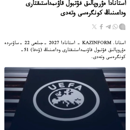
استانادا ەۋروپالىق فۋتبول قاۋىمداستىقتارى
وداعىنىڭ كونگرەسى وتەدى
استانا. KAZINFORM - استانادا 2027 -جىلعى 22 -ساۋىردە
ەۋروپالىق فۋتبول قاۋىمداستىقتارى وداعىنىڭ (ۋەفا) 51-
كونگرەسى وتەدى.