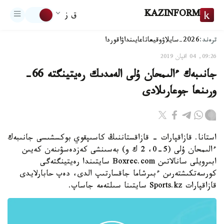
KAZINFORM
ق ز
ترەند:
2026-سايلاۋ
وقيعا
تاعايىنداۋ
اقوردا
09:26, 04 اقپان 2019
جانىبەك ءالىمحان ۇلى الەمدىك رەيتينگتە 66-
ورىنعا جوعارىلادى
استانا. قازاقپارات - قازاقستاننىڭ كاسىپقوي بوكسشىسى جانىبەك
ءالىمحان ۇلى (5-0، 2 ك و) بەسىنشى كەزدەسۋىنەن كەيىن
ابىرويلى سانالاتىن Boxrec.com سايتىندا رەيتينگتەگى
كورسەتكىشتەرىن ءبىرشاما جاقسارتىپ الدى، دەپ حابارلايدى
قازاقپارات Sports.kz سايتىنا سىلتەمە جاساپ.