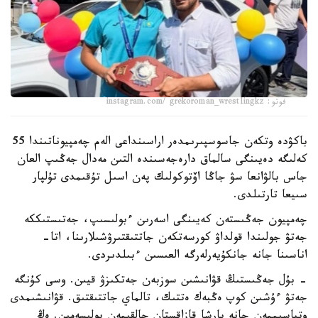
فوتو: instagram.com/ grekoroman_wrestlingkz
باكۋدە وتكەن جاسوسپىرىمدەر اراسىنداعى الەم چەمپيوناتىندا 55
كەلىگە دەيىنگى سالماق دارەجەسىندە التىن مەدال جەڭىپ العان
جاس بالۋانعا سۋ جاڭا اۆتوكولىك پەن اسىل تۇقىمدى تۇلپار
سىيعا تارتىلدى.
چەمپيون جەڭىستەن كەيىنگى اسەرىن ءبولىسىپ، جەتىستىككە
جەتۋ جولىندا قولداۋ كورسەتكەن جاتتىقتىرۋشىلارىنا، اتا-
اناسىنا جانە جانكۇيەرلەرگە العىسىن ءبىلدىردى.
- بۇل جەڭىستىڭ قۋانىشىن سوزبەن جەتكىزۋ قيىن. وسى كۇنگە
جەتۋ ءۇشىن كوپ ەڭبەك ەتتىك، تالماي جاتتىقتىق. قۋانىشىمدى
وتباسىممەن جانە بارشا قازاقستان حالقىمەن بولىسەمىن. ەڭ