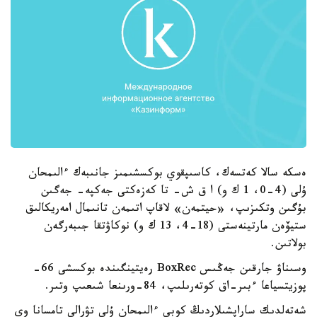
ەسكە سالا كەتسەك، كاسىپقوي بوكسشىمىز جانىبەك ءالىمحان
ۇلى (4-0، 1 ك و) ا ق ش- تا كەزەكتى جەكپە- جەگىن
بۇگىن وتكىزىپ، «حيتمەن» لاقاپ اتىمەن تانىمال امەريكالىق
ستيۆەن مارتينەستى (18-4، 13 ك و) نوكاۋتقا جىبەرگەن
بولاتىن.
وسىناۋ جارقىن جەڭىس BoxRec رەيتينگىندە بوكسشى 66-
پوزيتسياعا ءبىر-اق كوتەرىلىپ، 84-ورىنعا شىعىپ وتىر.
شەتەلدىك ساراپشىلاردىڭ كوبى ءالىمحان ۇلى تۋرالى تامسانا وي