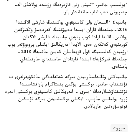
ءبولىسىپ جاتىر. ءتىپتى ونى قازىردىڭ وزىندە بولاشاق الەم
چەمپيونى دەپ اتاپ جاتقاندار بار.
جانىبەك ءالىمحان ۇلى كاسىپقوي بوكستىڭ شارشى الاڭىندا
2016-جىلدىڭ قازان ايىندا دەبيۋتتىك كەزدەسۋ وتكىزگەن
بولاتىن. الايدا ارادا كوپ وتپەي جانىبەك شارشى الاڭنان
كورىنبەي كەتكەن ەدى. الايدا امەريكالىق ايگىلى پروموۋتەر بوب
ارۋممەن كەلىسىمگە قول قويعاننان كەيىن جانىبەك 2018-
جىلدىڭ قىركۇيەك ايىندا قايتادان جاسىنداي جارقىلداي
باستادى.
جانىبەكتى وتانداستارىمەن بىرگە شەتەلدەگى جانكۇيەرلەرى دە
قۇتتىقتاپ جاتىر. بوكسشى بۇگىن ينستاگرام پاراقشاسىندا
قۇتتىقتاۋشىلاردىڭ ءبىرى - امەريكالىق كاسىپقوي بوكسشى اندرە
ۋورد بولعانىن جازىپ، ايگىلى بوكسشىمەن بىرگە تۇسكەن
فوتوسۋرەتىن جاريالادى.
سپورت