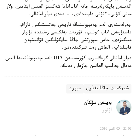
الدىمەن باپكەرلەرىمە جانە اتا-اناما شەكسىز العىس ايتامىن. ولار
مەنى كۇنى-ءتۇنى دايىندادى، - دەدى ديار امانالى.
جەرلەستەرى الەم چەمپيونىنىڭ تاريحي جەتىستىگىن قازاقى
داستۇرمەن اتاپ ءوتىپ، قۇرمەت بەلگىسى رەتىندە تۇلپار
مىنگىزدى. جاس سپورتشى جاڭا سايگۇلىگىن قۋانىشپەن
قابىلداپ، العاش رەت تىزگىندەدى.
ديار امانالى گرەك-ريم كۇرەسىنەن U17 الەم چەمپيوناتىندا التىن
مەدال جەڭىپ العانىن جازعان ەدىك.
شىمكەنت جاڭالىقتارى
سپورت
بەيسەن سۇلتان
اۆتور
22:05, 05 تامىز 2026