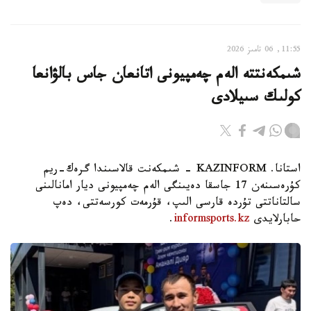
11:55, 06 تامىز 2026
شىمكەنتتە الەم چەمپيونى اتانعان جاس بالۋانعا
كولىك سىيلادى
استانا. KAZINFORM - شىمكەنت قالاسىندا گرەك-ريم
كۇرەسىنەن 17 جاسقا دەيىنگى الەم چەمپيونى ديار امانالىنى
سالتاناتتى تۇردە قارسى الىپ، قۇرمەت كورسەتتى، دەپ
حابارلايدى
informsports.kz
.