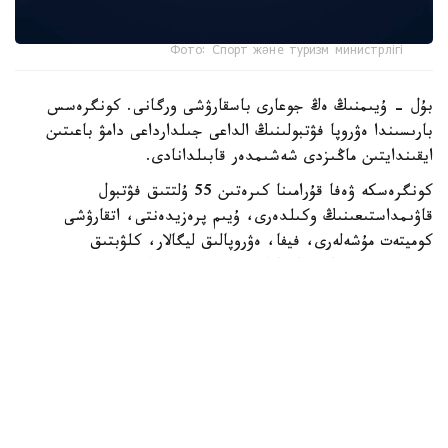
Фото: Спорт және туризм министрлігі
بۇل - ۇيىمنىڭ ەڭ جوعارى باسقارۋشى ورگانى. كونگرەسس
بارىسىندا ەۋروپا فۋتبولىنىڭ الداعى جىلدارداعى دامۋ باعىتىن
ايقىندايتىن ماڭىزدى شەشىمدەر قابىلدانادى.
كونگرەسكە ۋەفا قۇرامىنا كىرەتىن 55 ۇلتتىق فۋتبول
قاۋىمداستىعىنىڭ وكىلدەرى، ۇيىم پرەزيدەنتى، اتقارۋشى
كوميتەت مۇشەلەرى، فيفا، ەۋروپالىق ليگالار، كلۋبتىق
بىرلەستىكتەر جانە حالىقارالىق سپورت ۇيىمدارىنىڭ وكىلدەرى
قاتىسادى.
الداعى كونگرەستىڭ باستى ەرەكشەلىكتەرىنىڭ ءبىرى - سايلاۋ
ءراسىمىنىڭ ءوتۋى. ءدال وسى استانادا ۋەفا پرەزيدەنتى مەن
اتقارۋشى كوميتەت مۇشەلەرى سايلانادى.
قازاقستاننىڭ وسىنداي اۋقىمدى ءىس-شارانى وتكىزۋ قۇقىعىنا
يە بولۋى - ۋەفا- نىڭ ەلىمىزگە بىلدىرگەن جوعارى سەنىمىنىڭ