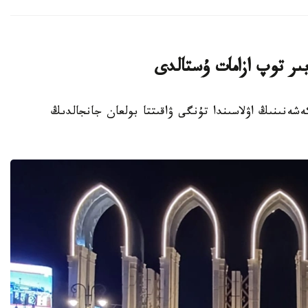
ىر توپ ازامات ۇستالدى
تۇرعىن ءۇي كەشەنىنىڭ اۋلاسىندا تۇنگى ۋاقىتتا بولعان جانجالدىڭ