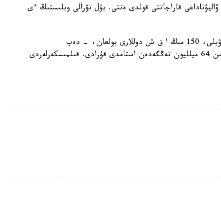
ولاتىن ءتۇرلى ۆاليۋتاداعى قاراجاتتى قولدى ەتتى. بۇل تۋرالى وبلىستىڭ ءى
«سەيفتە 11,5 ميلليون تەڭگە، 300 مىڭ رەسەي ءرۋبلى، 150 مىڭ ا ق ش دوللارى بولعان، - دەپ
ءتۇسىندىردى باسپا ءسوز قىزمەتىندە. - جالپى شىعىن 64 ميلليون تەڭگەدەن استامدى قۇرادى. قىلمىسكەرلەردى