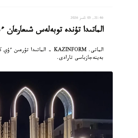
21:46, 05 تامىز 2026
الماتىدا تۇندە توبەلەس شىعارعان ءب
الماتى. KAZINFORM - الماتىدا 
بەينەجازباسى تارادى.