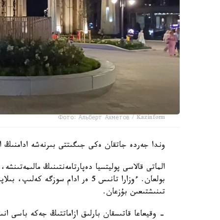
Фото: Альберт Ахметов / Kazinform
وندا جەردە جاتقان ەكى جىگىتتى بىرنەشە ادامنىڭ اي
بولعان. ءوزارا تانىس 5 ەر ادام سوز
تىنىشتىعىن بۇزعان.
- وقيعاعا قاتىسقان بارلىق ازاماتتىڭ جەكە باسى انى