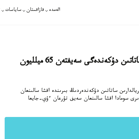
الەمدە
قازاقستان
ساياسات
ت
قوستانايدا قۇرىلىس ماتەريالدارىن ساتاتىن دۇكەندەگى سەيفتەن 65 ميلليون
ريالدارىن ساتاتىن دۇكەندەردىڭ بىرىندە اقشا سالىنعان
ىرى سومادا اقشا سالىنعان سەيف تۇرعان ءۇي-جايعا