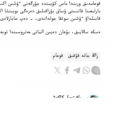
قوعامدىق ورىندا ماس كۇيىندە جۇرگەنى ءۇشىن اكىمش
بارلىعىنا قاتىستى ۇساق بۇزاقىلىق دەرەگى بويىنشا 
قابىلداۋ ءۇشىن سوتقا جولداندى، - دەپ حابارلادى د
ەسكە سالايىق، بۇعان دەيىن الماتى مەتروسىندا توبە
زاڭ جانە قۇقىق
قوعام
باقىتجول كاكەش
اۆتور
21:30, 05 تامىز 2026