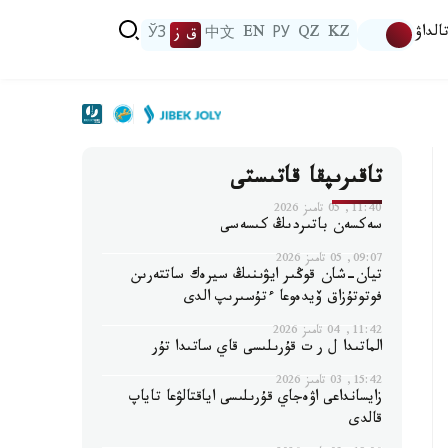
الداۋ
KZ
QZ
РУ
EN
中文
ق ز
ЎЗ
تاقىرىپقا قاتىستى
11:40, 05 تامىز 2026
سەكسەن باتىردىڭ كىسەسى
09:07, 05 تامىز 2026
تيان-شان قوڭىر ايۋىنىڭ سيرەك ساتتەرىن
فوتوتۇزاق ۆيدەوعا ءتۇسىرىپ الدى
11:42, 04 تامىز 2026
الماتىدا ل ر ت قۇرىلىسى قاي ساتىدا تۇر
15:42, 03 تامىز 2026
زايسانداعى اۋەجاي قۇرىلىسى اياقتالۋعا تاياپ
قالدى