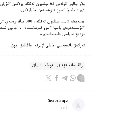
ولار جالپى كولەمى 65 ميلليون تەڭگە ب
ءى د باسپا ءسوز قىزمەتىنەن حابارلادى.
ىزدەۋ شاراسى قابىلداندى».
تەرگەۋ ناتيجەسى جايلى ازىرگە جاڭالىق جوق.
زاڭ جانە قۇقىق
قوعام
ايماق
без автора
اۆتور