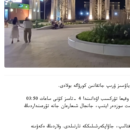
اۋسىز ۇرىپ جاتقانىن كورۋگە بولادى.
الماتى قالاسى پوليتسيا دەپارتامەنتىنىڭ مالىمەتىنشە، وقيعا تۇركسىب اۋدانىندا 4 -تامىز كۇنى ساعات 03:50
گە كەلىپ، بىلاپىت سوزدەر ايتىپ، جانجال شىعارعان جانە تۇرعىنداردىڭ
قتالىپ، جاۋاپكەرشىلىككە تارتىلدى. ولاردىڭ ەكەۋىنە