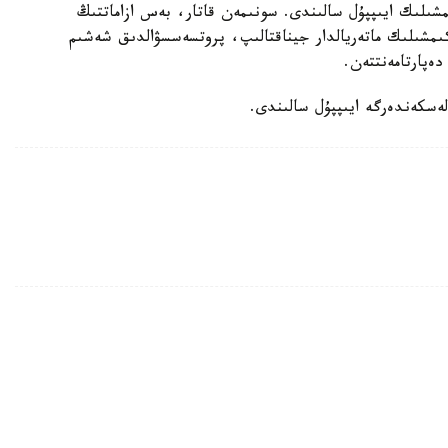
ىلىك ايىپپۇل سالىندى. سونىمەن قاتار، بەس ازاماتتىڭ
اكىمشىلىك ماتەريالدار جيناقتالىپ، پروتسەسسۋالدىق شەشىم
ەپارتامەنتتەن.
لەسكەندەرگە ايىپپۇل سالىندى.