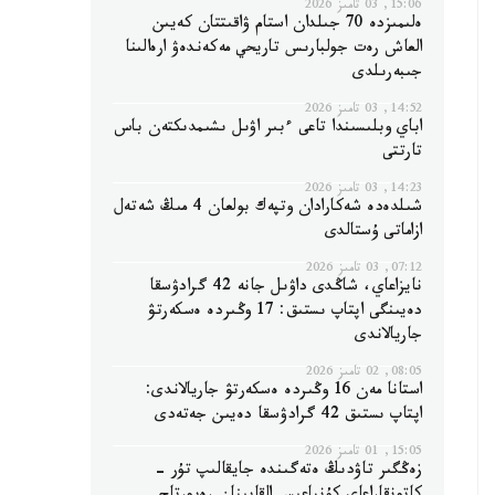
15:06, 03 تامىز 2026
ەلىمىزدە 70 جىلدان استام ۋاقىتتان كەيىن
العاش رەت جولبارىس تاريحي مەكەندەۋ ارەالىنا
جىبەرىلدى
14:52, 03 تامىز 2026
اباي وبلىسىندا تاعى ءبىر اۋىل ىشىمدىكتەن باس
تارتتى
14:23, 03 تامىز 2026
شىلدەدە شەكارادان وتپەك بولعان 4 مىڭ شەتەل
ازاماتى ۇستالدى
07:12, 03 تامىز 2026
نايزاعاي، شاڭدى داۋىل جانە 42 گرادۋسقا
دەيىنگى اپتاپ ىستىق: 17 وڭىردە ەسكەرتۋ
جاريالاندى
08:05, 02 تامىز 2026
استانا مەن 16 وڭىردە ەسكەرتۋ جاريالاندى:
اپتاپ ىستىق 42 گرادۋسقا دەيىن جەتەدى
15:05, 01 تامىز 2026
زەڭگىر تاۋدىڭ ەتەگىندە جايقالىپ تۇر -