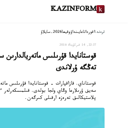
KAZINFORM
ترەند:
اقوردا
تاعايىنداۋ
وقيعا
2026-سايلاۋ
22:37, 14 قىركۇيەك 2016
تەڭگە ۇرلاندى
قوستاناي. قازاقپارات - قوستانايدا قۇرىلىس ماتە
سەيف ۇرىلارعا وڭاي ولجا بولدى. قىلمىسكەرلەر ء
پلاستيكالىق تەرەزە ارقىلى كىرگەن.