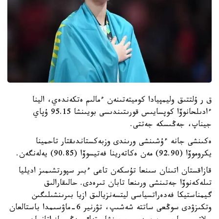
ق ر ۇلتتىق وليمپيادا كوميتەتىنەن ءمالىم ەتكەندەي، الينا
ءادىلحانوۆا كوپسايىس قورىتىندىسى بويىنشا 95.15 ۇپاي
جيناپ، جەڭىسكە جەتتى.
ەكىنشى جانە ءۇشىنشى ورىندى وزبەكستاندىقتار تاحمينا
يكروموۆا (92.90) مەن ەكاتەرينا فەتيسوۆا (90.85) يەلەنگەن.
قازاقستان اتىنان سىنعا تۇسكەن تاعى ءبىر سپورتشىمىز اديليا
تىلەكەنوۆا جەتىنشى ورىنعا تابان تىرەدى. حالىقارالىق
گيمناستيكا فەدەراتسياسى ليتسەنزيالىق ازيا بىرىنشىلىگىن
وتكىزۋدى سوڭعى ساتتە شەشىپ، تۋرنير 6-ماۋسىمدا باستالعان