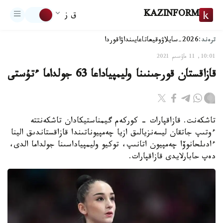
KAZINFORM
ق ز
ترەند:
2026-سايلاۋ
وقيعا
تاعايىنداۋ
اقوردا
10:01, 11 ماۋسىم 2021
قازاقستان قورجىنىنا وليمپياداعا 63 جولداما ءتۇستى
تاشكەنت. قازاقپارات - كوركەم گيمناستيكادان تاشكەنتتە
ءوتىپ جاتقان ليسەنزيالىق ازيا چەمپيوناتىندا قازاقستاندىق الينا
ءادىلحانوۆا چەمپيون اتانىپ، توكيو وليمپياداسىنا جولداما الدى،
دەپ حابارلايدى قازاقپارات.