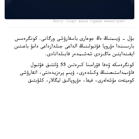
Фото: Спорт және туризм министрлігі
بۇل - ۇيىمنىڭ ەڭ جوعارى باسقارۋشى ورگانى. كونگرەسس
بارىسىندا ەۋروپا فۋتبولىنىڭ الداعى جىلدارداعى دامۋ باعىتىن
ايقىندايتىن ماڭىزدى شەشىمدەر قابىلدانادى.
كونگرەسكە ۋەفا قۇرامىنا كىرەتىن 55 ۇلتتىق فۋتبول
قاۋىمداستىعىنىڭ وكىلدەرى، ۇيىم پرەزيدەنتى، اتقارۋشى
كوميتەت مۇشەلەرى، فيفا، ەۋروپالىق ليگالار، كلۋبتىق
بىرلەستىكتەر جانە حالىقارالىق سپورت ۇيىمدارىنىڭ وكىلدەرى
قاتىسادى.
الداعى كونگرەستىڭ باستى ەرەكشەلىكتەرىنىڭ ءبىرى - سايلاۋ
ءراسىمىنىڭ ءوتۋى. ءدال وسى استانادا ۋەفا پرەزيدەنتى مەن
اتقارۋشى كوميتەت مۇشەلەرى سايلانادى.
قازاقستاننىڭ وسىنداي اۋقىمدى ءىس-شارانى وتكىزۋ قۇقىعىنا