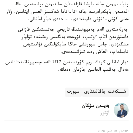
وتباسىممەن جانە بارشا قازاقستان حالقىمەن بولىسەمىن. ەڭ
الدىمەن باپكەرلەرىمە جانە اتا-اناما شەكسىز العىس ايتامىن. ولار
مەنى كۇنى-ءتۇنى دايىندادى، - دەدى ديار امانالى.
جەرلەستەرى الەم چەمپيونىنىڭ تاريحي جەتىستىگىن قازاقى
داستۇرمەن اتاپ ءوتىپ، قۇرمەت بەلگىسى رەتىندە تۇلپار
مىنگىزدى. جاس سپورتشى جاڭا سايگۇلىگىن قۋانىشپەن
قابىلداپ، العاش رەت تىزگىندەدى.
ديار امانالى گرەك-ريم كۇرەسىنەن U17 الەم چەمپيوناتىندا التىن
مەدال جەڭىپ العانىن جازعان ەدىك.
شىمكەنت جاڭالىقتارى
سپورت
بەيسەن سۇلتان
اۆتور
22:05, 05 تامىز 2026