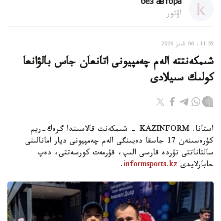
без автора
اۆتور
11:55, 06 تامىز 2026
شىمكەنتتە الەم چەمپيونى اتانعان جاس بالۋانعا
كولىك سىيلادى
استانا. KAZINFORM - شىمكەنت قالاسىندا گرەك-ريم
كۇرەسىنەن 17 جاسقا دەيىنگى الەم چەمپيونى ديار امانالىنى
سالتاناتتى تۇردە قارسى الىپ، قۇرمەت كورسەتتى، دەپ
حابارلايدى
informsports.kz
.