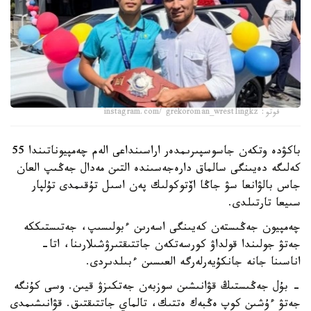
فوتو: instagram.com/ grekoroman_wrestlingkz
باكۋدە وتكەن جاسوسپىرىمدەر اراسىنداعى الەم چەمپيوناتىندا 55
كەلىگە دەيىنگى سالماق دارەجەسىندە التىن مەدال جەڭىپ العان
جاس بالۋانعا سۋ جاڭا اۆتوكولىك پەن اسىل تۇقىمدى تۇلپار
سىيعا تارتىلدى.
چەمپيون جەڭىستەن كەيىنگى اسەرىن ءبولىسىپ، جەتىستىككە
جەتۋ جولىندا قولداۋ كورسەتكەن جاتتىقتىرۋشىلارىنا، اتا-
اناسىنا جانە جانكۇيەرلەرگە العىسىن ءبىلدىردى.
- بۇل جەڭىستىڭ قۋانىشىن سوزبەن جەتكىزۋ قيىن. وسى كۇنگە
جەتۋ ءۇشىن كوپ ەڭبەك ەتتىك، تالماي جاتتىقتىق. قۋانىشىمدى