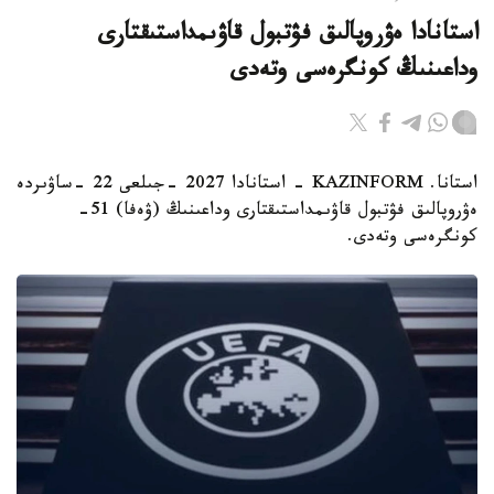
استانادا ەۋروپالىق فۋتبول قاۋىمداستىقتارى
وداعىنىڭ كونگرەسى وتەدى
استانا. KAZINFORM - استانادا 2027 -جىلعى 22 -ساۋىردە
ەۋروپالىق فۋتبول قاۋىمداستىقتارى وداعىنىڭ (ۋەفا) 51-
كونگرەسى وتەدى.