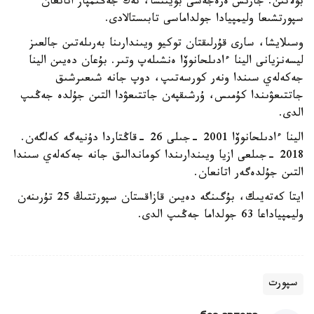
بولاتىن. جارىس ەرەجەسى بويىنشا، تەك جەڭىمپاز اتانعان
سپورتشىعا وليمپيادا جولداماسى تابىستالادى.
وسىلايشا، سارى قۇرلىقتان توكيو ويىندارىنا بەرىلەتىن جالعىز
ليسەنزيانى الينا ءادىلحانوۆا ەنشىلەپ وتىر. بۇعان دەيىن الينا
جەكەلەي سىندا ونەر كورسەتىپ، دوپ جانە شىعىرشىق
جاتتىعۋىندا كۇمىس، ۇرشىقپەن جاتتىعۋدا التىن جۇلدە جەڭىپ
الدى.
الينا ءادىلحانوۆا 2001 -جىلى 26 -قاڭتاردا دۇنيەگە كەلگەن.
2018 -جىلعى ازيا ويىندارىندا كوماندالىق جانە جەكەلەي سىندا
التىن جۇلدەگەر اتانعان.
ايتا كەتەيىك، بۇگىنگە دەيىن قازاقستان سپورتتىڭ 25 تۇرىنەن
وليمپياداعا 63 جولداما جەڭىپ الدى.
سپورت