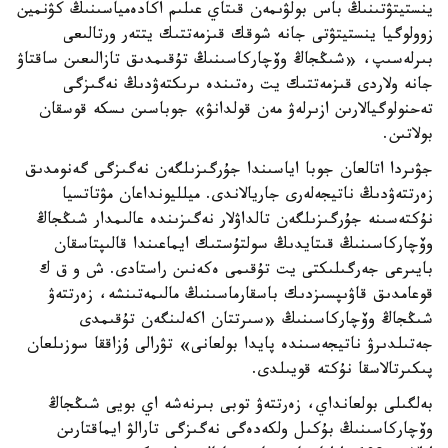
ينستيتۋتىنىڭ باس بولۋىمەن قىتاي عىلىم اكادەمياسىنىڭ كۋنمين
زوولوگيا ينستيتۋتى جانە شوقك قىزمەتتىك يتتەر ورتالىعى
بىرلەسىپ، «شىڭجاڭ وۆچاركاسىنىڭ تۇقىمدىق تازالىعىن ساقتاۋ
جانە ولاردى قىزمەتتىك يت رەتىندە ىرىكتەۋدىڭ نەگىزگى
تەحنولوگيالارىن ازىرلەۋ مەن قولدانۋ» جوباسىن ىسكە قوسقان
بولاتىن.
جۋىردا اتالعان جوبا اياسىندا جۇرگىزىلگەن نەگىزگى گەنومدىق
زەرتتەۋدىڭ ناتيجەلەرى جاريالاندى. ميلليونداعان مۋتاتسيا
نۇكتەسىنە جۇرگىزىلگەن تالداۋلار نەگىزىندە عالىمدار شىڭجاڭ
وۆچاركاسىنىڭ قىتايدىڭ سولتۇستىك ايماعىندا قالىپتاسقان
بايىرعى جەرگىلىكتى يت تۇقىمى ەكەنىن راستادى. ش و ق ك
قوعامدىق قاۋىپسىزدىك باسقارماسىنىڭ مالىمەتىنشە، زەرتتەۋ
شىڭجاڭ وۆچاركاسىنىڭ «سىرتتان اكەلىنگەن تۇقىمدى
جەتىلدىرۋ ناتيجەسىندە پايدا بولعانى» تۋرالى ۇزاققا سوزىلعان
پىكىرتالاسقا نۇكتە قويىلدى.
بەلگىلى بولعانداي، زەرتتەۋ توبى بىرنەشە اي بويى شىڭجاڭ
وۆچاركاسىنىڭ بۇكىل ولكەدەگى نەگىزگى تارالۋ ايماقتارىن