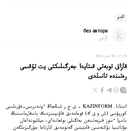
الەم
без автора
اۆتور
17:24, 08 تامىز 2026
قازاق توبەتى قىتايدا جەرگىلىكتى يت تۇقىمى
رەتىندە تانىلدى
استانا. KAZINFORM – ق ح ر شىڭجاڭ ءوندىرىس-قۇرىلىس
كورپۋسى (ش و ق ك) قوعامدىق قاۋىپسىزدىك باسقارماسىنىڭ
باسپا ءسوز قىزمەتىنەن بەلگىلى بولعانداي، ميلليونداعان
مۋتاتسيا نۇكتەسىن قامتيتىن گەنومدىق كارتاعا جۇرگىزىلگەن