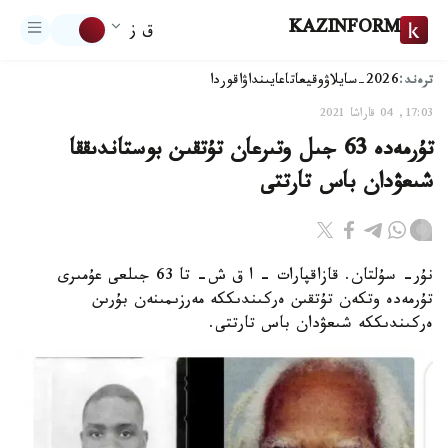
KAZINFORM
ق ز
ترەند:
2026-سايلاۋ
وقيعا
تاعايىنداۋ
اقوردا
17:03, 04 قاراشا 2021
تۇرمەدە 63 جىل وتىرعان تۇتقىن بوستاندىققا
شىعۋدان باس تارتتى
نۇر- سۇلتان. قازاقپارات - ا ق ش- تا 63 جىلعى عۇمىرى
تۇرمەدە وتكەن تۇتقىن ەركىندىككە مەرزىمىنەن بۇرىن
ەركىندىككە شىعۋدان باس تارتتى.