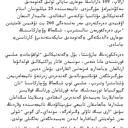
ارالاپ، 109 داراباسقا جوعارى ساپالى تولىق گەنومدىق
سەكۆەنيرلەۋ جۇرگىزدى. ناتيجەسىندە 25 ميلليوننان استام
گەنەتيكالىق مۋتاتسيا نۇكتەسى انىقتالدى. عالىمدار الىنعان
اۋقىمدى دەرەكتەردى جەر بەتىندەگى 260 يت تۇقىمىن قامتيتىن
ءىرى دەرەكقورمەن سالىستىرىپ، شىڭجاڭ وۆچاركاسىنىڭ
جوعارى دالدىكتەگى «گەنومدىق سايكەستەندىرۋ كارتاسىن»
جاسادى.
دەرەككوزدىڭ جازۋىنشا، بۇل «گەنەتيكالىق ءتولقۇجات» عىلىمي
قورىتىندى عانا ەمەس، سونىمەن قاتار پراكتيكالىق قولدانۋعا
ارنالعان «باعدار» قىزمەتىن اتقارادى. بۇعان دەيىن
جۇرگىزىلگەن فۋنكتسيونالدىق گەندەردى زەرتتەۋ ناتيجەلەرىمەن
ۇشتاستىرا وتىرىپ، عىلىمي توپ شىڭجاڭ وۆچاركاسىنا ءتان
گيپوكسياعا توزىمدىلىك جانە قورشاعان ورتانىڭ قولايسىز
جاعدايلارىنا بەيىمدەلۋ گەندەرىن انىقتادى. وسىلايشا مىڭداعان
جىلدارعا جالعاسقان تابيعي سۇرىپتالۋدىڭ ناتيجەسىندە ولاردىڭ
سۋىق ءارى بيىك تاۋلى وڭىرلەرگە، سونداي-اق گوبي ءشولى
مەن شولەيتتى ايماقتارعا ابدەن بەيىمدەلگەنى بەلگىلى بولدى.