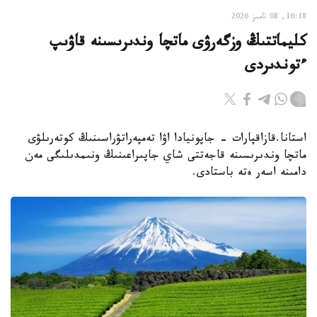
16:18, 08 تامىز 2026
كليماتتىڭ وزگەرۋى ماتچا وندىرىسىنە قاۋىپ
ءتوندىردى
استانا.قازاقپارات - جاپونيادا اۋا تەمپەراتۋراسىنىڭ كوتەرىلۋى
ماتچا وندىرىسىنە قاجەتتى شاي جاپىراعىنىڭ ونىمدىلىگى مەن
دامىنە اسەر ەتە باستادى.