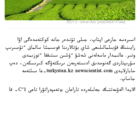
Фото: tawatchai prakobkit/Alamy
اسىرەسە جازعى اپتاپ، جىلى تۇندەر جانە كوكتەمدەگى اۋا
رايىنىڭ قۇبىلمالىلىعى شاي بۇتالارىنا قوسىمشا سالماق ءتۇسىرىپ
وتىر. عالىمدار ماسەلەنى شەشۋ ءۇشىن ىستىققا ءتوزىمدى
سۇرىپتاردى گەنومدىق ادىستەرمەن ىرىكتەۋگە كىرىسكەن، دەپ
حابارلايدى turkystan.kz newscientist.com-عا سىلتەمە
جاساپ.
الايدا الەۋمەتتىك جەلىلەردە تاراعان «تەمپەراتۋرا تاعى 1°C- قا
كوتەرىلسە، ماتچا مۇلدە جوعالادى» دەگەن مالىمدەمەنى عىلىمي
تۇرعىدان دالەلدەنگەن بولجام دەۋگە بولمايدى. قازىرگى
زەرتتەۋلەر كليماتتىڭ جىلىنۋى ءونىم كولەمىن ازايتىپ، جوعارى
ساپالى ماتچانىڭ ءدامىن وزگەرتۋى مۇمكىن ەكەنىن كورسەتەدى.
ءبىراق ناقتى ءبىر گرادۋسقا بايلانعان جويىلۋ شەگى انىقتالعان
جوق.