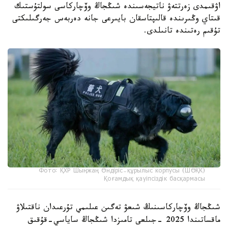
اۋقىمدى زەرتتەۋ ناتيجەسىندە شىڭجاڭ وۆچاركاسى سولتۇستىك
قىتاي وڭىرىندە قالىپتاسقان بايىرعى جانە دەربەس جەرگىلىكتى
تۇقىم رەتىندە تانىلدى.
Фото: ҚХР Шыңжаң Өндіріс-құрылыс корпусы (ШӨҚК)
Қоғамдық қауіпсіздік басқармасы
شىڭجاڭ وۆچاركاسىنىڭ شىعۋ تەگىن عىلىمي تۇرعىدان ناقتىلاۋ
ماقساتىندا 2025 -جىلعى تامىزدا شىڭجاڭ ساياسي-قۇقىق