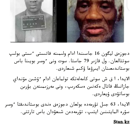
دجوزەف ليگون 16 جاسىندا ادام ولىمىنە قاتىستى ءىستى بولىپ
سوتتالعان. ول قازىر 79 جاستا. سوت ونى ءومىر بويىنا باس
بوستاندىعىنان ايىرۋعا ۇكىم شىعاردى.
الايدا، ا ق ش سوتى كامەلەتكە تولماعان ادام ءۇشىن مۇنداي
جازانىڭ قاتال ەكەنىن ەسكەرىپ، ونى مەرزىمىنەن بۇرىن
بوساتۋدى ۇيعاردى.
الايدا، 63 جىل تۇرمەدە بولعان دجوزەف ەندى بوستاندىقتا ءومىر
سۇرە المايتىنىن ايتىپ، تۇرمەدەن شىعۋدان باس تارتتى.
Stan.kz