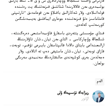
قازىرگى ۋاقىتتا شىڭجاڭ وۆچاركالارى ش و ق ك- نىڭ بارلىق
بولىمدەرى مەن قالالارىندا شتاتتىق قىزمەتتىك يت رەتىندە
قولدانىلادى. ولار شەكارالىق باقىلاۋ مەن قوعامدىق ءتارتىپتى
قامتاماسىز ەتۋ قىزمەتىندە جوعارى ايماقتىق بەيىمدىلىگىن
كورسەتىپ كەلەدى.
قىتاي جۇمىسشى يتتەردى باسقارۋ قاۋىمداستىعى دەرەگىنشە،
شىڭجاڭ وۆچاركاسى - التاي مەن تيان-شان تاۋلارىنىڭ
ارالىعىنداعى بايتاق دالادا قالىپتاسقان بايىرعى تۇقىم، توبەت،
قازاق توبەتى، تيان-شان ماستيفى دەپ تە اتالادى. ولار
ەجەلدەن بەرى كوشپەندى حالىقتاردىڭ سەنىمدى سەرىگى
بولعان.
الەم
ريزابەك نۇسىپبەك ۇلى
اۆتور