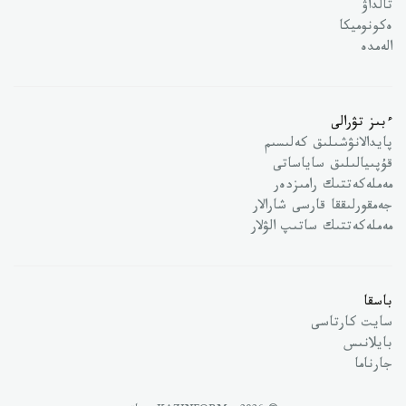
تالداۋ
ەكونوميكا
الەمدە
ءبىز تۋرالى
پايدالانۋشىلىق كەلىسىم
قۇپىيالىلىق ساياساتى
مەملەكەتتىك رامىزدەر
جەمقورلىققا قارسى شارالار
مەملەكەتتىك ساتىپ الۋلار
باسقا
سايت كارتاسى
بايلانىس
جارناما