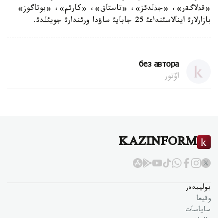
«قذلاگةر»، «جذلدئز»، «تاستاق»، «كارئم»، «بوتاگوز»
بازارلارئ اينالاسئنداعئ 25 جابايئ ساؤدا ورئندارئ جويئلدئ.
без автора
اۆتور
KAZINFORM
بوليمدەر
وقيعا
ساياسات