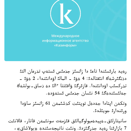
رةيد بارئسئندا تاعئ دا زاثسئز جذمئس ئستةپ تذرعان التئ
دذثگئرشةك انئقتالدئ: 4 ةؤئ - المالئ اؤدانئندا، 2 ةؤئ -
تذركسئب اؤدانئندا. قازئرگئ ؤاقئتتا ءالئ دة ذساق-بولشةك
جةلئسئندةگئ 54 نئسان جذمئس ئستةؤدة.
وتكةن اپتادا جةدةل توپتئث كذشئمةن 61 زاثسئز ساؤدا
ورئندارئ جويئلدئ.
سانيتارلئق-ةپيدةميولوگيالئق قئزمةت سونئمةن قاتار، قالانئث
7 بازارئنا رةيد جذرگئزدئ. ونئث ناتيجةسئندة «بولاشاق»،