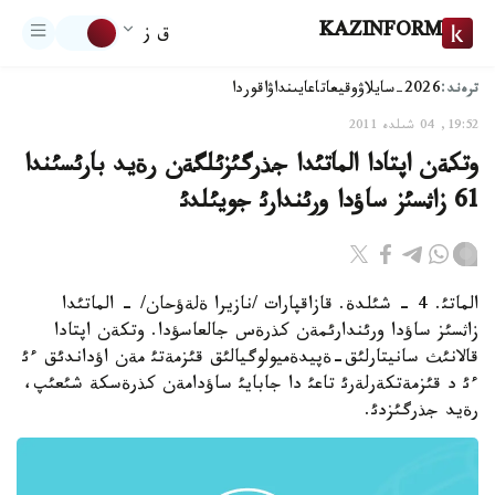
KAZINFORM
ق ز
ترەند:
2026-سايلاۋ
وقيعا
تاعايىنداۋ
اقوردا
19:52, 04 شىلدە 2011
وتكةن اپتادا الماتئدا جذرگئزئلگةن رةيد بارئسئندا
61 زاثسئز ساؤدا ورئندارئ جويئلدئ
الماتئ. 4 - شئلدة. قازاقپارات /نازيرا ةلةؤحان/ - الماتئدا
زاثسئز ساؤدا ورئندارئمةن كذرةس جالعاسؤدا. وتكةن اپتادا
قالانئث سانيتارلئق-ةپيدةميولوگيالئق قئزمةتئ مةن اؤداندئق ءئ
ءئ د قئزمةتكةرلةرئ تاعئ دا جابايئ ساؤدامةن كذرةسكة شئعئپ،
رةيد جذرگئزدئ.