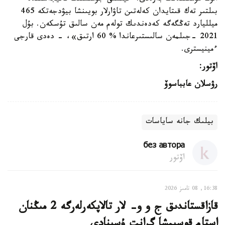
بىلتىر تەك قىتايدان كەلەتىن تاۋارلار بويىنشا بيۋدجەتكە 465
ميلليارد تەڭگەگە كەدەندىك تولەم مەن سالىق تۇسكەن. بۇل
2021 -جىلمەن سالىستىرعاندا % 60 ارتىق»، - دەدى قارجى
ءمينيسترى.
اۆتور:
رۋسلان عابباسوۆ
بيلىك جانە ساياسات
без автора
اۆتور
16:38, 08 تامىز 2026
قازاقستاندىق ج و و- لار تالاپكەرلەرگە 2 مىڭنان
استام قوسىمشا گرانت ۇسىنادى