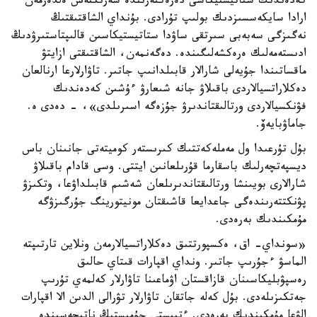
كەدەندىك ستاتيستيكاسى دەرەكتەرىندە سەرىكتەس ەلدەرمەن
ارادا سايكەسسىزدىك بولىپ تۇرادى. بۇنداي الشاقتىقتىڭ
نەگىزگى سەبەبى سىرتقى ساۋدا ستاتيستيكاسىن قالىپتاستىرۋدىڭ
ادىستەمەلىك ەرەكشەلىگىندە. دەگەنمەن، الشاقتىقتى ازايتۋ
ماقساتىندا جۇيەلى شارالار قابىلدانىپ جاتىر. تاۋارلارعا ارنالعان
دەكلاراتسيالاردى باقىلاۋ جانە شىعارۋ ءۇشىن كەدەندىك
فۋنكسيالاردى ورتالىقتاندىرۋ جۇزەگە اسىرىلدى»، - دەدى ە.
جاماۋبايەۆ.
بۇل تۇرعىدا ول مەملەكەتتىك كىرىستەر كوميتەتى جانىنان باس
ديسپەتچەرلىك باسقارما قۇرىلعانىن ايتتى. وسى قادام باقىلاۋ
شارالارى بويىنشا ورتالىقتاندىرىلعان شەشىم قابىلداۋعا، وتكىزۋ
پۋنكتتەرىندەگى جاعدايعا قاشىقتان مونيتورينگ جۇرگىزۋگە
مۇمكىندىك بەرەدى.
«سونداي- اق، ەكسپورتتىق دەكلاراتسيالارمەن ونلاين تارتىپتە
الماسۋ ءجۇرىپ جاتىر. ونداي اقپارات قىتاي حالىق
رەسپۋبليكاسىنان قازاقستان اۋماعىنا تاۋارلار كەلمەي تۇرىپ
جەتكىزىلەدى. بۇل كەلە جاتقان تاۋارلار تۋرالى الدىن الا اقپارات
الۋعا مۇمكىندىك بەرەدى. ءتيىستى جۇمىستىڭ ناتيجەسىندە