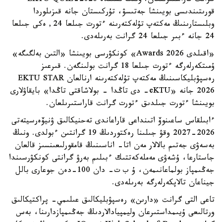
گرانت قاراستىرىلعان. ونىڭ ىشىندە EKTU QUIZ-2026
قورىتىندىسى بويىنشا جەتىسۋ، تۇركىستان جانە قىزىلوردا
وبلىستارىنىڭ مەكتەپ تۇلەكتەرىنە ءتورت جىلعا 24, ەكى جىلعا
24 جانە ءبىر جىلعا 24 گرانت بەرىلەدى.
«اقىلدى Awards 2026» كونكۋرسى بويىنشا «التىن بەلگىگە»
ۇمىتكەرلەرگە ءتورت جىلعا 18 گرانت بولىنگەن. قىرعىز
رەسپۋبليكاسىنىڭ مەكتەپ تۇلەكتەرىنە ارنالعان EKTU STAR
2026 جانە «eKTU- دى تاڭدا - بولاشاقتى تاڭدا» بايقاۋلارى
بويىنشا ءتورت جىلدىق ءتورت گرانت قاراستىرىلعان.
ءابىلقاس ساعىنوۆ اتىنداعى قاراعاندى تەحنيكالىق ۋنيۆەرسيتەتى
2026-2027 وقۋ جىلىنا رەكتوردىڭ 19 گرانتىن ءبولدى. ونىڭ
بەسەۋى جەتىم بالالار مەن اتا- اناسىنىڭ قامقورلىعىنسىز قالعان
جاستارعا، ۇشەۋى مەملەكەتتىك ءبىلىم بەرۋ گرانتى كونكۋرسىندا
جەڭىمپاز بولماعانىمەن، ۇ ب ت- دان 100-دەن جوعارى بالل
جيناعان تالاپكەرلەرگە بەرىلەدى.
تاعى التى گرانت «دارىن» رەسپۋبليكالىق عىلىمي- پراكتيكالىق
ورتالىعى ۇيىمداستىرعان وليمپيادالاردىڭ جەڭىمپازدارىنا، بەس