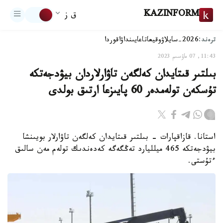
KAZINFORM
ق ز
ترەند:
2026-سايلاۋ
وقيعا
تاعايىنداۋ
اقوردا
11:43, 07 ماۋسىم 2023
بىلتىر قىتايدان كەلگەن تاۋارلاردان بيۋدجەتكە
تۇسكەن تولەمدەر 60 پايىزعا ارتىق بولدى
استانا. قازاقپارات - بىلتىر قىتايدان كەلگەن تاۋارلار بويىنشا
بيۋدجەتكە 465 ميلليارد تەڭگەگە كەدەندىك تولەم مەن سالىق
ءتۇستى.