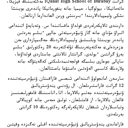
گرانت IQanat High School of Burabay مەكتەبىنىڭ فيزيكا،
ماتەماتيكا، بيولوگيا، حيميا جانە ينفورماتيكا پاندەرى بويىنشا
ىشكى وليمپيادالارىندا ءبىرىنشى ورىن العاندارعا ارنالعان.
دارىندى تالاپكەرلەردى قولداۋ ماقساتىندا س. وتەبايەۆ اتىنداعى
اتىراۋ مۇناي جانە گاز ۋنيۆەرسيتەتى جالپى ءبىلىم بەرەتىن
پاندەر بويىنشا وبلىستىق وليمپيادالاردىڭ جەڭىمپازدارى مەن
«زەردەلى» مەكتەپتەرىنىڭ تۇلەكتەرىنە 20 رەكتورلىق ءبىلىم
بەرۋ گرانتىن ءبولدى. گرانتتار تالانتتى جاستاردى قولداۋعا،
ساپالى جوعارى بىلىمگە قولجەتىمدىلىكتى كەڭەيتۋگە جانە
ولاردىڭ كاسىبي الەۋەتىن دامىتۋعا باعىتتالعان.
سارسەن امانجولوۆ اتىنداعى شىعىس قازاقستان ۋنيۆەرسيتەتىندە
12 گرانت قاراستىرىلعان. ال رۋدنىي يندۋستريالىق
ۋنيۆەرسيتەتىندە جەتىم بالالارعا، اتا-اناسىنىڭ قامقورلىعىنسىز
قالعان بالالارعا، از قامتىلعان، تولىق ەمەس جانە كوپبالالى
وتباسىلاردان شىققان تالاپكەرلەرگە رەكتوردىڭ 10 گرانتى
بەرىلەدى.
قاراعاندى يندۋستريالىق ۋنيۆەرسيتەتىندە اقىلى نەگىزدە وقيتىن