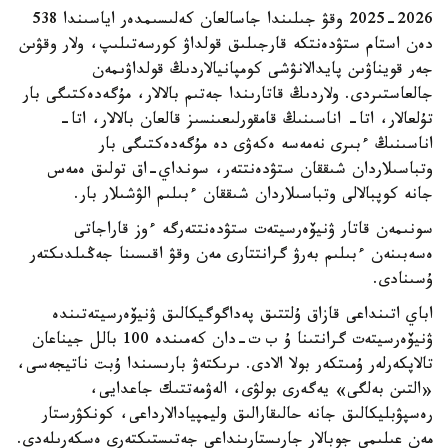
2025-2026 وقۋ جىلىندا جاسالعان كەلىسىمدەر اياسىندا 538
دەن استام ستۋدەنتكە قارجىلىق قولداۋ كورسەتىلىپ، ولار وقۋىن
جەر قويناۋىن پايدالانۋشى كومپانيالاردىڭ قولداۋىمەن
جالعاستىردى. ولاردىڭ قاتارىندا جەتىم بالالار، مۇگەدەكتىگى بار
تۇلعالار، اتا- اناسىنىڭ قامقورلىعىنسىز قالعان بالالار، اتا-
اناسىنىڭ ءبىرى نەمەسە ەكەۋى دە مۇگەدەكتىگى بار
وتباسىلاردان شىققان ستۋدەنتتەر، سونداي-اق تولىق ەمەس
جانە كوپبالالى وتباسىلاردان شىققان ءبىلىم الۋشىلار بار.
سونىمەن قاتار ۋنيۆەرسيتەت ستۋدەنتتەرگە ءوز قاراجاتى
ەسەبىنەن ءبىلىم بەرۋ گرانتتارى مەن وقۋ اقىسىنا جەڭىلدىكتەر
ۇسىنادى.
اباي اتىنداعى قازاق ۇلتتىق پەداگوگيكالىق ۋنيۆەرسيتەتىندە
ۋنيۆەرسيتەت گرانتىنا ۇ ب ت-دان كەمىندە 100 بالل جيناعان
تالاپكەرلەر ۇمىتكەر بولا الادى. ىرىكتەۋ بارىسىندا ۇبت ناتيجەسى،
«التىن بەلگى» يەگەرى بولۋى، الەۋمەتتىك جاعدايى،
رەسپۋبليكالىق جانە حالىقارالىق وليمپيادالارداعى، كونكۋرستار
مەن عىلىمي جوبالار جارىستارىنداعى جەتىستىكتەرى ەسكەرىلەدى.