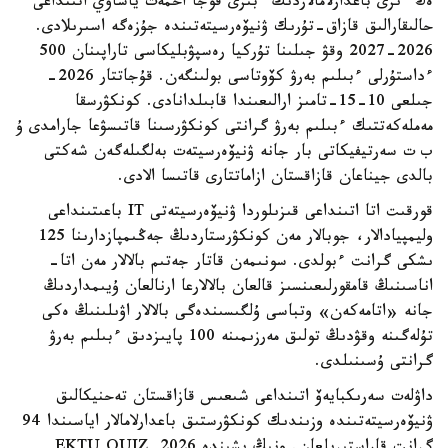
ەڭ ءىرى باعدارلامالاردىڭ ءبىرى قوجا احمەت ياساۋي اتىنداعى
حالىقارالىق قازاق-تۇرىك ۋنيۆەرسيتەتىندە جۇزەگە اسىرىلادى.
2026-2027 وقۋ جىلىنا تۇركيا رەسپۋبليكاسى تاراپىنان 500
ءداستۇرلى ءبىلىم بەرۋ كۆوتاسى بولىنگەن. قۇجاتتار 2026-
جىلعى 10-15-تامىز ارالىعىندا قابىلدانادى. كونكۋرسقا
مەملەكەتتىك ءبىلىم بەرۋ گرانتى كونكۋرسىنا قاتىسۋعا جارامدى ۇ
ب ت سەرتيفيكاتى بار جانە ۋنيۆەرسيتەت بەلگىلەگەن شەكتى
بالدى جيناعان قازاقستان ازاماتتارى قاتىسا الادى.
قورقىت اتا اتىنداعى قىزىلوردا ۋنيۆەرسيتەتى IT باعىتىنداعى
وليمپيادالار، جوبالار مەن كونكۋرستاردىڭ جەڭىمپازدارىنا 125
ىشكى گرانت ءبولدى. سونىمەن قاتار جەتىم بالالار مەن اتا-
اناسىنىڭ قامقورلىعىنسىز قالعان بالالارعا ارنالعان ۇيىمداردىڭ
جانە «اتامەكەن» وتباسى ۇلگىسىندەگى بالالار اۋىلىنىڭ ەكى
تۇلەگىنە وقۋدىڭ تولىق مەرزىمىنە 100 پايىزدىق ءبىلىم بەرۋ
گرانتى ۇسىنىلدى.
داۋلەت سەرىكبايەۆ اتىنداعى شىعىس قازاقستان تەحنيكالىق
ۋنيۆەرسيتەتىندە وزىندىك كونكۋرستىق باعدارلامالار اياسىندا 94