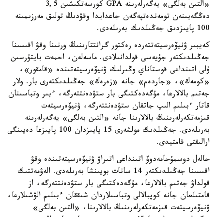
«التىن بەلگى» يەگەرلەرىنە GPA كورسەتكىشىن 3,5
دەڭگەيىنەن تومەندەتپەگەن جاعدايدا وقۋدىڭ تولىق مەرزىمىنە
100 پايىزدىق جەڭىلدىك بەرىلەدى.
كەيبىر ۋنيۆەرسيتەتتەردە رەكتور گرانتتارىنىڭ ورنىنا وقۋ اقىسىنا
جەڭىلدىكتەر جۇيەسى قولدانىلادى. ماسەلەن، احمەت بايتۇرسىن
ۇلى اتىنداعى قوستاناي وڭىرلىك ۋنيۆەرسيتەتىندە «قامقور»،
«كومەك»، «جاردەم» جانە «زەرەك» جەڭىلدىكتەرى بار. ولار
جەتىم بالالارعا، مۇگەدەكتىگى بار ستۋدەنتتەرگە، ءبىر وتباسىنان
قاتار ءبىلىم الىپ جاتقان ستۋدەنتتەرگە، ۋنيۆەرسيتەت
قىزمەتكەرلەرىنىڭ بالالارىنا جانە «التىن بەلگى» يەگەرلەرىنە
بەرىلەدى. جەڭىلدىك مولشەرى 15 پايىزدان 100 پايىزعا دەيىنگى
ارالىقتى قامتيدى.
حالەل دوسمۇحامەدوۆ اتىنداعى اتىراۋ ۋنيۆەرسيتەتىندە وقۋ
اقىسىنا جەڭىلدىكتەر 14 سانات بويىنشا بەرىلەدى. الەۋمەتتىك
قولداۋ جەتىم بالالارعا، مۇگەدەكتىگى بار ستۋدەنتتەرگە، از
قامتىلعان جانە كوپبالالى وتباسىلاردان شىققان ءبىلىم الۋشىلارعا،
ۋنيۆەرسيتەت قىزمەتكەرلەرىنىڭ بالالارىنا، «التىن بەلگى»