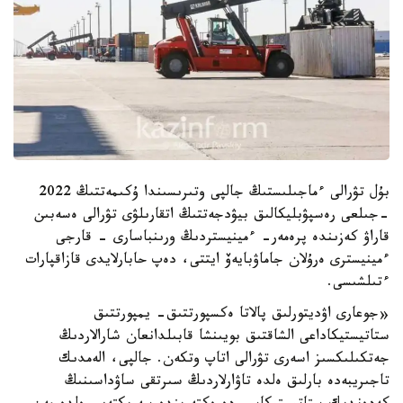
بۇل تۋرالى ءماجىلىستىڭ جالپى وتىرىسىندا ۇكىمەتتىڭ 2022
-جىلعى رەسپۋبليكالىق بيۋدجەتتىڭ اتقارىلۋى تۋرالى ەسەبىن
قاراۋ كەزىندە پرەمەر- ءمينيستردىڭ ورىنباسارى - قارجى
ءمينيسترى ەرۇلان جاماۋبايەۆ ايتتى، دەپ حابارلايدى قازاقپارات
ءتىلشىسى.
«جوعارى اۋديتورلىق پالاتا ەكسپورتتىق- يمپورتتىق
ستاتيستيكاداعى الشاقتىق بويىنشا قابىلدانعان شارالاردىڭ
جەتكىلىكسىز اسەرى تۋرالى اتاپ وتكەن. جالپى، الەمدىك
تاجىريبەدە بارلىق ەلدە تاۋارلاردىڭ سىرتقى ساۋداسىنىڭ