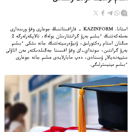
استانا. KAZINFORM - قازاقستاننىڭ جوعارى وقۋ ورىندارى
مەملەكەتتىك ءبىلىم بەرۋ گرانتتارىنان بولەك، تالاپكەرلەرگە 2
مىڭنان استام رەكتورلىق، ۋنيۆەرسيتەتتىك جانە ىشكى ءبىلىم
بەرۋ گرانتىن، سونداي-اق وقۋ اقىسىنا جەڭىلدىكتەر مەن اتاۋلى
ستيپەنديالار ۇسىنادى، دەپ حابارلايدى عىلىم جانە جوعارى
ءبىلىم مينيسترلىگى.