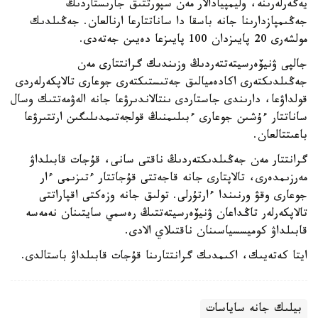
يەگەرلەرىنە، وليمپيادالار مەن سپورتتىق جارىستاردىڭ
جەڭىمپازدارىنا جانە باسقا دا ساناتتارعا ارنالعان. جەڭىلدىك
مولشەرى 20 پايىزدان 100 پايىزعا دەيىن جەتەدى.
جالپى ۋنيۆەرسيتەتتەردىڭ وزىندىك گرانتتارى مەن
جەڭىلدىكتەرى اكادەميالىق جەتىستىكتەرى جوعارى تالاپكەرلەردى
قولداۋعا، دارىندى جاستاردى ىنتالاندىرۋعا جانە الەۋمەتتىك وسال
ساناتتار ءۇشىن جوعارى ءبىلىمنىڭ قولجەتىمدىلىگىن ارتتىرۋعا
باعىتتالعان.
گرانتتار مەن جەڭىلدىكتەردىڭ ناقتى سانى، قۇجات قابىلداۋ
مەرزىمدەرى، تالاپتارى جانە قاجەتتى قۇجاتتار ءتىزىمى ءار
جوعارى وقۋ ورنىندا ءارتۇرلى. تولىق جانە وزەكتى اقپاراتتى
تالاپكەرلەر تاڭداعان ۋنيۆەرسيتەتتىڭ رەسمي سايتىنان نەمەسە
قابىلداۋ كوميسسياسىنان ناقتىلاي الادى.
ايتا كەتەيىك، اكىمدىك گرانتتارىنا قۇجات قابىلداۋ باستالدى.
بيلىك جانە ساياسات