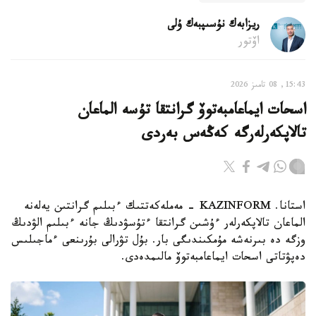
ريزابەك نۇسىپبەك ۇلى
اۆتور
15:43, 08 تامىز 2026
اسحات ايماعامبەتوۆ گرانتقا تۇسە الماعان
تالاپكەرلەرگە كەڭەس بەردى
استانا. KAZINFORM - مەملەكەتتىك ءبىلىم گرانتىن يەلەنە
الماعان تالاپكەرلەر ءۇشىن گرانتقا ءتۇسۋدىڭ جانە ءبىلىم الۋدىڭ
وزگە دە بىرنەشە مۇمكىندىگى بار. بۇل تۋرالى بۇرىنعى ءماجىلىس
دەپۋتاتى اسحات ايماعامبەتوۆ مالىمدەدى.