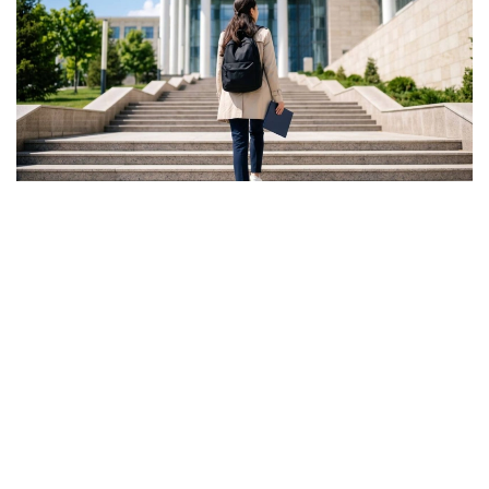
Фото: Ғылым және жоғары білім министрлігі
ونىڭ ايتۋىنشا، گرانت كونكۋرسىنىڭ ناتيجەسى تالاپكەر ءۇشىن
بارلىق مۇمكىندىك اياقتالدى دەگەندى بىلدىرمەيدى.
- باستىسى - ءالى دە گرانتتى جەڭىپ الۋعا مۇمكىندىك بار.
بىرىنشىدەن، اكىمدىكتەردىڭ گرانتتارى بار. بىرنەشە مىڭ
گرانت جەرگىلىكتى بيۋدجەتتەن بولىنەدى. ەكىنشىدەن،
«قازاقستان حالقىنا» قورىنىڭ گرانتتارى تاعى بار، - دەدى
اسحات ايماعامبەتوۆ.