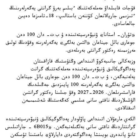
قۇجات قابىلداۋ مەملەكەتتىك ءبىلىم بەرۋ گرانتى يەگەرلەرىنىڭ
ءتىزىمى جاريالانعان كۇننەن باستالىپ، 18-تامىزعا دەيىن
جالعاسادى.
«تۇران- استانا» ۋنيۆەرسيتەتىندە ۇ ب ت- دان 100 دەن
جوعارى بالل جيناعان «التىن بەلگى» يەگەرلەرىنە وقۋدىڭ تولىق
مەرزىمىنە رەكتور گرانتى بەرىلەدى.
وزبەكالى جانىبەكوۆ اتىنداعى وڭتۇستىك قازاقستان
پەداگوگيكالىق ۋنيۆەرسيتەتىندە مەملەكەتتىك گرانت
يەلەنبەگەن، ۇ ب ت- دان 100 دەن جوعارى بالل جيناعان
«التىن بەلگى» يەگەرلەرىنە 100 پايىزدىق جەڭىلدىك
قاراستىرىلعان. 2026-2027 وقۋ جىلىنا رەكتور گرانتىن
الۋشىلاردىڭ ناقتى سانى عىلىمي كەڭەستىڭ شەشىمىمەن
انىقتالادى.
الكەي مارعۇلان اتىنداعى پاۆلودار پەداگوگيكالىق ۋنيۆەرسيتەتىندە
گرانتتاردىڭ ناقتى سانى بەلگىلەنبەگەن. «6B015 - جاراتىلىس
تانۋ پاندەرى بويىنشا پەداگوگتەردى دايارلاۋ» باعىتىنا تۇسكەن