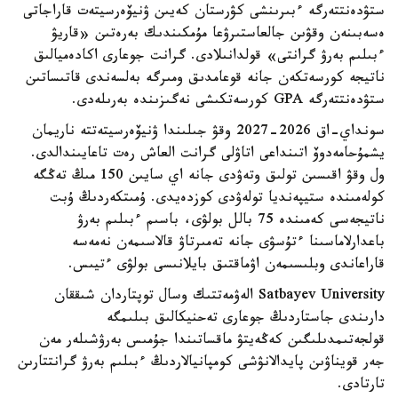
ستۋدەنتتەرگە ءبىرىنشى كۋرستان كەيىن ۋنيۆەرسيتەت قاراجاتى
ەسەبىنەن وقۋىن جالعاستىرۋعا مۇمكىندىك بەرەتىن «قاريۋ
ءبىلىم بەرۋ گرانتى» قولدانىلادى. گرانت جوعارى اكادەميالىق
ناتيجە كورسەتكەن جانە قوعامدىق ومىرگە بەلسەندى قاتىساتىن
ستۋدەنتتەرگە GPA كورسەتكىشى نەگىزىندە بەرىلەدى.
سونداي-اق 2026-2027 وقۋ جىلىندا ۋنيۆەرسيتەتتە ناريمان
يشمۇحامەدوۆ اتىنداعى اتاۋلى گرانت العاش رەت تاعايىندالدى.
ول وقۋ اقىسىن تولىق وتەۋدى جانە اي سايىن 150 مىڭ تەڭگە
كولەمىندە ستيپەنديا تولەۋدى كوزدەيدى. ۇمىتكەردىڭ ۇبت
ناتيجەسى كەمىندە 75 بالل بولۋى، باسىم ءبىلىم بەرۋ
باعدارلاماسىنا ءتۇسۋى جانە تەمىرتاۋ قالاسىمەن نەمەسە
قاراعاندى وبلىسىمەن اۋماقتىق بايلانىسى بولۋى ءتيىس.
Satbayev University الەۋمەتتىك وسال توپتاردان شىققان
دارىندى جاستاردىڭ جوعارى تەحنيكالىق بىلىمگە
قولجەتىمدىلىگىن كەڭەيتۋ ماقساتىندا جۇمىس بەرۋشىلەر مەن
جەر قويناۋىن پايدالانۋشى كومپانيالاردىڭ ءبىلىم بەرۋ گرانتتارىن
تارتادى.