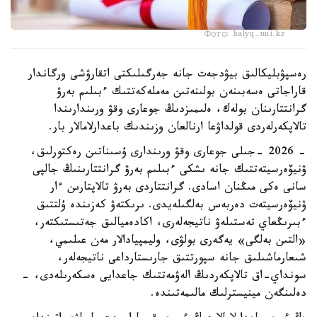
Фото: halyq-uni.kz
رەسپۋبليكالىق بيۋدجەت جانە جەرگىلىكتى اتقارۋشى ورگاندار
قاراجاتى ەسەبىنەن بولىنەتىن مەملەكەتتىك ءبىلىم بەرۋ
گرانتتارىنان بولەك، ەلىمىزدىڭ جوعارى وقۋ ورىندارىندا
تالاپكەرلەردى قولداۋعا ارنالعان وزىندىك باعدارلامالار بار.
- 2026 -جىلى جوعارى وقۋ ورىندارى ۇسىناتىن رەكتورلىق،
ۋنيۆەرسيتەتتىك جانە ىشكى ءبىلىم بەرۋ گرانتتارىنىڭ جالپى
سانى ەكى مىڭنان اسادى. گرانتتاردى بەرۋ تالاپتارىن ءار
ۋنيۆەرسيتەت دەربەس بەلگىلەيدى. ىرىكتەۋ كەزىندە ۇلتتىق
ءبىرىڭعاي تەستىلەۋ ناتيجەلەرى، اكادەميالىق جەتىستىكتەر،
«التىن بەلگى» يەگەرى بولۋى، وليمپيادالار مەن عىلىمي،
شىعارماشىلىق جانە سپورتتىق جارىستارداعى ناتيجەلەر،
سونداي-اق تالاپكەردىڭ الەۋمەتتىك جاعدايى ەسكەرىلەدى، -
دەلىنگەن مينيسترلىك مالىمەتىندە.