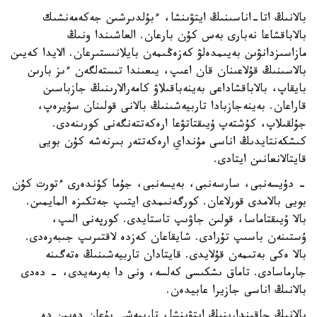
بالانىڭ اتا-اناسىنىڭ ايتۋىنشا، ءبۇلدىرشىن جەكەمەنشىك
بالاباقشاعا نەبارى بەس كۇن بارعان. العاشىندا ونىڭ
مازاسىزدانۋىن بەيىمدەلۋ كەزەڭىمەن بايلانىستىرعان. الايدا كەيىن
بالاسىنىڭ قۇلاعىنان قان اعىپ، يىعىندا تىستەلگەن ءىز بارىن
بايقاپ، بالاباقشاداعى بەينەباقىلاۋ كامەرالارىنىڭ جازباسىن
قاراعان. بەينەجازبادا تاربيەشىنىڭ بالانى قولىنان سۇيرەپ،
جۇلقىلاپ، كۇشتەپ ۇيىقتاتۋعا ارەكەتتەنگەنى كورىنەدى.
كىشكەنتايدىڭ اناسى مۇنداي ارەكەتتەر بىرنەشە كۇن بويى
قايتالانعانىن ايتادى.
- دۇيسەنبى، سارسەنبى، بەيسەنبى، جۇما كۇندەرى ءتورت كۇن
بويى بالامدى قورلاعان. كورگەنىمدى ايتىپ جەتكىزە المايمىن.
بالا ۇيىقتاماسا، قولىن جاۋىپ تاستايدى. كورپەنى الىپ،
ۇستىنەن باسىپ تۇرادى. شايقاعان كەزدە لاقتىرىپ جىبەرەدى.
بالا ەكى بەتىمەن قۇلايدى. قايتادان تاربيەشىنىڭ ەتەگىنە
جارماسادى. تاماق ىشكىسى كەلسە، ونى دا بەرمەيدى، - دەدى
بالانىڭ اناسى جازيرا عابيدەن.
بالانىڭ جاقىندارىنىڭ ايتۋىنشا، تاربيەشى بۇعان دەيىن دە