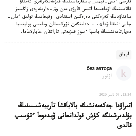
قارسى ءىس-قيمىل باسقارماسىنىڭ قىزمەتكەرلەرى كەنتاۋ
قالاسىنىڭ اۋماعىندا اتىس قارۋى مەن وق-دارىلەردى زاڭسىز
ساقتاۋدىڭ كەزەكتى دەرەگىن انىقتادى. وقيعانىڭ تولىق ءمان-
جايى انىقتالۋدا»، - دەلىنگەن تۇركىستان وبلىسى پوليتسيا
دەپارتامەنتىنىڭ باسپا ءسوز قىزمەتى تاراتقان حابارلامادا.
ايماق
без автора
اۆتور
12:24, 07 تامىز 2026
اتىراۋدا جەكەمەنشىك بالاباقشا تاربيەشىسىنىڭ
بۇلدىرشىنگە كۇش قولدانعانى ۆيدەوعا ءتۇسىپ
قالدى