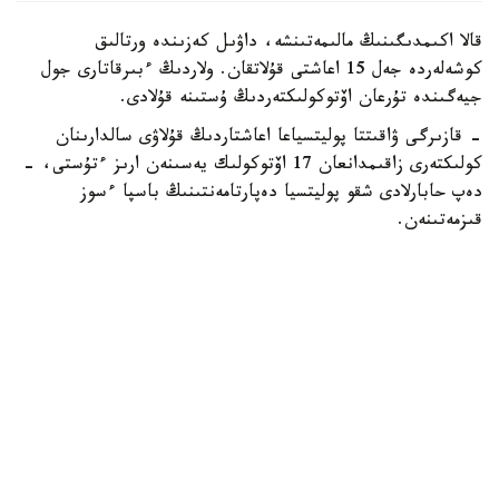
قالا اكىمدىگىنىڭ مالىمەتىنشە، داۋىل كەزىندە ورتالىق
كوشەلەردە جەل 15 اعاشتى قۇلاتقان. ولاردىڭ ءبىرقاتارى جول
جيەگىندە تۇرعان اۆتوكولىكتەردىڭ ۇستىنە قۇلادى.
- قازىرگى ۋاقىتتا پوليتسياعا اعاشتاردىڭ قۇلاۋى سالدارىنان
كولىكتەرى زاقىمدانعان 17 اۆتوكولىك يەسىنەن ارىز ءتۇستى، -
دەپ حابارلادى شقو پوليتسيا دەپارتامەنتىنىڭ باسپا ءسوز
قىزمەتىنەن.
پوليتسياعا ءالى بارلىق زارداپ شەككەن كولىك يەلەرى جۇگىنىپ
ۇلگەرمەگەن بولۋى دا مۇمكىن.