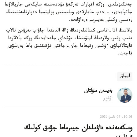
جەتكىزىلدى. وزگە اقپارات تەرگەۋ مۇددەسىنە سايكەس جاريالاۋعا
جاتپايدى، - دەپ حابارلادى وبلىستىق پوليتسيا دەپارتامەنتىنىڭ
رەسمي وكىلى مەيىرىم ەرداۋلەت.
بالانىڭ اتا-اناسى كىنالىلەردىڭ زاڭ الدىندا جاۋاپ بەرۋىن تالاپ
ەتىپ وتىر. ولاردىڭ ايتۋىنشا، مۇنداي جاعدايدىڭ وزگە بالالارعا
قايتالانباۋى ءۇشىن وقيعاعا جان-جاقتى قۇقىقتىق باعا بەرىلۋى
قاجەت.
ايماق
بەيسەن سۇلتان
اۆتور
10:08, 07 تامىز 2026
وسكەمەندە داۋىلدان جيىرماعا جۋىق كولىك