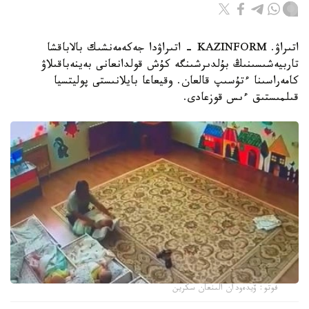
اتىراۋ. KAZINFORM - اتىراۋدا جەكەمەنشىك بالاباقشا
تاربيەشىسىنىڭ بۇلدىرشىنگە كۇش قولدانعانى بەينەباقىلاۋ
كامەراسىنا ءتۇسىپ قالعان. وقيعاعا بايلانىستى پوليتسيا
قىلمىستىق ءىس قوزعادى.
فوتو: ۆيدەودان الىنعان سكرين