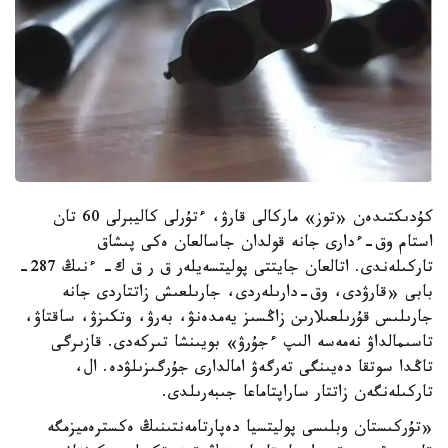
كۇدىكتىدەن «توز» ماركالى قارۋ، ءتۇرلى كاليبرلى 60 تان
استام وق-ءدارى جانە قولدان جاسالعان ەكى پىشاق
تاركىلەندى. اتالعان جايتتى پوليتسەيلەر ق ر ق ك- ءنىڭ 287-
بابى «قارۋدى، وق-دارىلەردى، جارىلعىش زاتتاردى جانە
جارىلىس قۇرىلعىلارىن زاڭسىز يەمدەنۋ، بەرۋ، وتكىزۋ، ساقتاۋ،
تاسىمالداۋ نەمەسە الىپ ءجۇرۋ» بويىنشا تىركەدى. قازىرگى
تاڭدا سوتقا دەيىنگى تەرگەۋ امالدارى جۇرگىزىلۋدە. ال،
تاركىلەنگەن زاتتار ساراپتاماعا جىبەرىلدى.
«تۇركىستان وبلىسى پوليتسيا دەپارتامەنتىنىڭ ەكسترەميزمگە