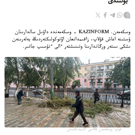
ءبۇلىندى
وسكەمەن. KAZINFORM - وسكەمەندە داۋىل سالدارىنان
ۇستىنە اعاش قۇلاپ، زاقىمدانعان اۆتوكولىكتەردىڭ يەلەرىنەن
ىشكى ىستەر ورگاندارىنا وتىنىشتەر ءالى ءتۇسىپ جاتىر.
فوتو: وسكەمەن قالاسى اكىمدىگىنەن