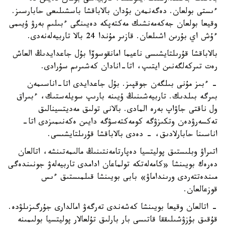
ءىستى بولعان. دەگەنمەن بۇدان بالاباقشا باسشىلىعى حابارسىز.
وقيعا بولعان جەكەمەنشىك مەكتەپكە دەيىنگى ءبىلىم بەرۋ ۇيىمى
ءۇش اي بۇرىن اشىلعان. قازىر مۇندا 24 بالا تاربيەلەنەدى.
بالاباقشا قۇرىلتايشىسى ناعيما امانقوسوۆا بۇل جاعدايدىڭ العاش
رەت تىركەلگەنىن ايتىپ، اتا-انادان كەشىرىم سۇرادى.
- ءبىز مۇنى بىلگەن جوقپىز. بۇل جاعدايدى اتا-اناسىمەن
بىرگە بىلدىك. تاربيەشىنىڭ ۇيىنە بارىپ سويلەستىك، ءبىراق
ول ناقتى جاۋاپ بەرە المادى. بالانى تولىق مەديتسينالىق
تەكسەرۋدەن وتكىزۋگە كومەكتەسۋگە دايىن ەكەنىمىزدى اتا-
اناسىنا حابارلادىق، - دەدى بالاباقشا قۇرىلتايشىسى.
اتىراۋ وبلىستىق پوليتسيا دەپارتامەنتىنىڭ مالىمەتىنشە، اتالعان
دەرەك بويىنشا «كامەلەتكە تولماعان ادامدى تاربيەلەۋ جونىندەگى
مىندەتتەردى ورىنداماۋ» بابى بويىنشا قىلمىستىق ءىس
قوزعالعان.
- اتالعان وقيعا بويىنشا كەشەندى تەرگەۋ امالدارى جۇرگىزىلۋدە.
قۇقىق بۇزۋشىلىققا قاتىسى بار بارلىق تۇلعالار پوليتسيا بولىمىنە