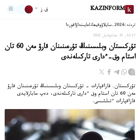
KAZINFORM
ق ز
ترەند:
2026-سايلاۋ
وقيعا
تاعايىنداۋ
اقوردا
12:17, 31 جەلتوقسان 2022
تۇركىستان وبلىسىنىڭ تۇرعىنىنان قارۋ مەن 60 تان
استام وق-ءدارى تاركىلەندى
تۇركىستان. قازاقپارات - تۇركىستان وبلىسىنىڭ تۇرعىنىنان قارۋ
مەن 60 تان استام وق ءدارى تاركىلەندى، دەپ حابارلايدى
قازاقپارات ءتىلشىسى.