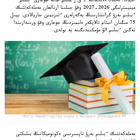
استانا. KAZINFORM - ق ر عىلىم جانە جوعارى ءبىلىم
مينيسترلىگى 2026-2027 وقۋ جىلىنا ارنالعان مەملەكەتتىك
ءبىلىم بەرۋ گرانتتارىنىڭ يەگەرلەرى ءتىزىمىن جاريالادى. بيىل
75 مىڭنان استام تالاپكەر ەلىمىزدىڭ جوعارى وقۋ ورىندارىندا
تەگىن ءبىلىم الۋ مۇمكىندىگىنە يە بولدى.
Фото: Министерство науки и высшего образования РК.
مەملەكەتتىك ءبىلىم بەرۋ تاپسىرىسى ەكونوميكانىڭ بىلىكتى