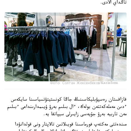
تاڭداي الادى.
Фото: Солтан Жексенбеков/Kazinform
قازاقستان رەسپۋبليكاسىنىڭ جاڭا كونستيتۋتسياسىنا سايكەس
ءدىن مەملەكەتتەن بولەك، ءال بىلىم بەرۋ ۇيىمدارىنداعى ءبىلىم
مەن تاربيە بەرۋ جۇيەسى زايىرلى سيپاتقا يە.
مىندەتتى مەكتەپ فورماسىنا قويىلاتىن تالاپتار ونى قولدانۋدا