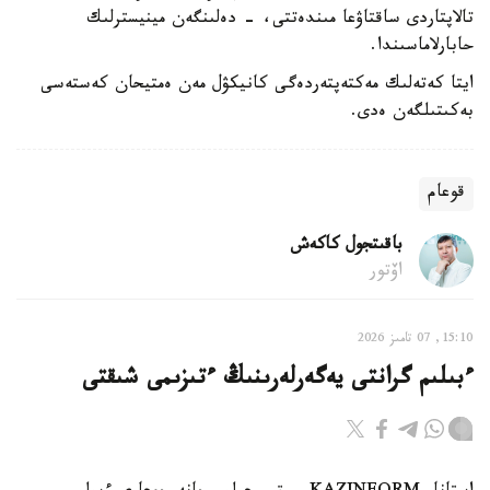
تالاپتاردى ساقتاۋعا مىندەتتى، - دەلىنگەن مينيسترلىك
حابارلاماسىندا.
ايتا كەتەلىك مەكتەپتەردەگى كانيكۋل مەن ەمتيحان كەستەسى
بەكىتىلگەن ەدى.
قوعام
باقىتجول كاكەش
اۆتور
15:10, 07 تامىز 2026
ءبىلىم گرانتى يەگەرلەرىنىڭ ءتىزىمى شىقتى