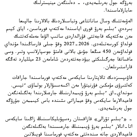
بەرۋگە جول بەرىلمەيدى، - دەلىنگەن مينيسترلىك
حابارلاماسىندا.
الەۋمەتتىك وسال ساناتتاعى وتباسىلاردىڭ بالالارىنا جالپىعا
بىردەي ءبىلىم بەرۋ قورى اياسىندا مەكتەپ فورماسىن، اياق كيىم
مەن مەكتەپكە قاجەتتى قۇرالداردى ساتىپ الۋعا مەملەكەتتىك
قولداۋ كورسەتىلەدى. 2026-2027 وقۋ جىلى قارساڭىندا مۇنداي
قولداۋمەن 450 مىڭعا جۋىق بالانى قامتۋ جوسپارلانىپ وتىر. وسى
ماقساتقا جەرگىلىكتى بيۋدجەتتەردەن شامامەن 23 ميلليارد تەڭگە
قاراستىرىلعان.
قاۋىپسىزدىك تالاپتارىنا سايكەس مەكتەپ فورماسىندا جاراقات
كەلتىرۋى مۇمكىن فۋرنيتۋرا مەن اكسەسسۋارلار بولماۋى ءتيىس.
سونداي-اق ءبىلىم بەرۋ ۇيىمدارىنىڭ جارعىلارىندا بەلگىلەنگەن
قاعيدالارعا سايكەس وقۋ عيماراتى ىشىندە باس كيىممەن جۇرۋگە
جول بەرىلمەيدى.
- «ءبىلىم تۋرالى» قازاقستان رەسپۋبليكاسىنىڭ زاڭىنا سايكەس
اتا-انالار ءبىلىم بەرۋ ۇيىمىنىڭ جارعىسىندا بەلگىلەنگەن
قاعيدالاردى جانە مىندەتتى مەكتەپ فورماسىنا قويىلاتىن