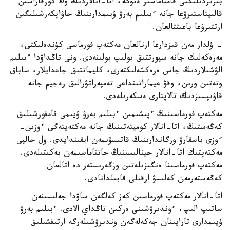
بىرىزدىلىكتى قامتاماسىز ەتۋگە، اتا-انالاردىڭ وڭ كوزقاراسىن
قالىپتاستىرۋعا جانە ءبىلىم بەرۋ ۇيىمدارىنىڭ جاۋاپكەرشىلىگىن
ارتتىرۋعا باعىتتالعان.
- ۇلدار مەن قىزدارعا ارنالعان مەكتەپ فورماسى كۇندەلىكتى،
مەرەكەلىك جانە سپورتتىق بولىپ بولىنەدى. ونى تاڭداۋدا ءبىلىم
الۋشىلاردىڭ جاس ەرەكشەلىكتەرى، كليماتتىق جاعدايلار، ساباق
وتەتىن ورىن، وقۋ عيماراتىنداعى تەمپەراتۋرالىق رەجيم جانە
قاۋىپسىزدىك تالاپتارى ەسكەرىلەدى.
مەكتەپ فورماسىنىڭ ءپىشىمىن ءبىلىم بەرۋ ۇيىمى قامقورشىلىق
كەڭەستىڭ، اتا-انالار كوميتەتىنىڭ جانە مەكتەپتەگى ءوزىن-
ءوزى باسقارۋ ورگاندارىنىڭ قاتىسۋىمەن ايقىندايدى. ول جالپى
مەكتەپتىك اتا-انالار جينالىسىنىڭ حاتتاماسىمەن بەكىتىلەدى.
مەكتەپ فورماسىنا ەنگىزىلەتىن وزگەرىستەر دە اتالعان
كەڭەستەرمەن كەلىسۋ ارقىلى قابىلدانادى.
اتا-انالار مەكتەپ فورماسىن كەز كەلگەن ساۋدا جەلىسىنەن
ساتىپ الىپ، ءوندىرۋشىنى ەركىن تاڭداي الادى. ءبىلىم بەرۋ
ۇيىمدارى تاراپىنان جەكەلەگەن وندىرۋشىلەرگە ارتىقشىلىق