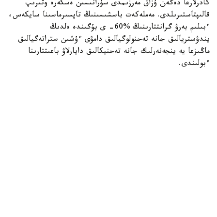
كادرلارعا دەگەن ۇزاق مەرزىمدى سۇرانىسىن ەسكەرە وتىرىپ
قالىپتاستىرىلدى. مەملەكەت باسشىسىنىڭ تاپسىرماسىنا سايكەس،
ءبىلىم بەرۋ گرانتتارىنىڭ %60- ى بۇگىندە ەلدىڭ
يندۋستريالىق جانە تەحنولوگيالىق دامۋى ءۇشىن ستراتەگيالىق
ماڭىزعا يە ينجەنەرلىك جانە تەحنيكالىق دايارلاۋ باعىتتارىنا
ءبولىندى.
وڭىرلەردى بىلىكتى ماماندارمەن قامتاماسىز ەتۋ ماسەلەسىنە دە
ەرەكشە كوڭىل ءبولىندى. «سەرپىن» جوباسى اياسىندا ەكى
مىڭنان استام گرانت يەگەرى سولتۇستىك، شىعىس جانە ورتالىق
قازاقستانداعى جەتەكشى جوعارى وقۋ ورىندارىندا ءبىلىم الادى.
- ءبىلىم بەرۋ گرانتى - بۇل تەك جوعارى ءبىلىمدى تەگىن الۋ
مۇمكىندىگى عانا ەمەس. بۇل - مەملەكەتتىڭ ەلدىڭ بولاشاعىنا
جانە ءاربىر دارىندى جاسقا سالعان ينۆەستيتسياسى. بيىل 75
مىڭنان استام تالاپكەر مەملەكەتتىك گرانت يەگەرى اتاندى.
سونىمەن قاتار گرانتتار كونكۋرسىن وتكىزۋ قاعيدالارى
وزگەرىسسىز قالىپ، ونىڭ اشىقتىعى مەن ادىلدىگىن قامتاماسىز
ەتتى. ءبىز جاستار ءۇشىن جاڭا مۇمكىندىكتەردى جۇيەلى تۇردە