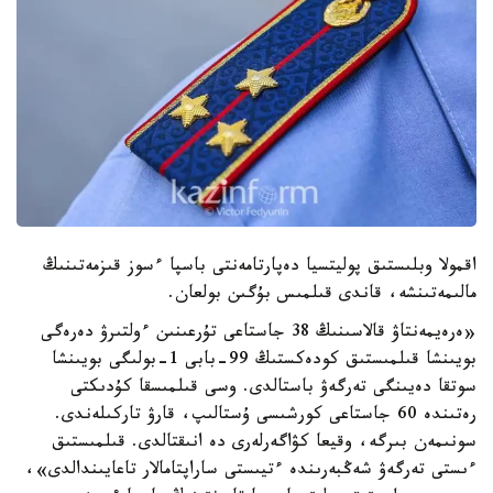
اقمولا وبلىستىق پوليتسيا دەپارتامەنتى باسپا ءسوز قىزمەتىنىڭ
مالىمەتىنشە، قاندى قىلمىس بۇگىن بولعان.
«ەرەيمەنتاۋ قالاسىنىڭ 38 جاستاعى تۇرعىنىن ءولتىرۋ دەرەگى
بويىنشا قىلمىستىق كودەكستىڭ 99-بابى 1-بولىگى بويىنشا
سوتقا دەيىنگى تەرگەۋ باستالدى. وسى قىلمىسقا كۇدىكتى
رەتىندە 60 جاستاعى كورشىسى ۇستالىپ، قارۋ تاركىلەندى.
سونىمەن بىرگە، وقيعا كۋاگەرلەرى دە انىقتالدى. قىلمىستىق
ءىستى تەرگەۋ شەڭبەرىندە ءتيىستى ساراپتامالار تاعايىندالدى»،